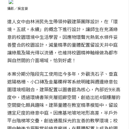
攝影／吳宜晏
達人女中由林洲民先生帶領仲觀建築團隊設計，在「環
境。五感。永續」的概念下進行設計，讓師生在充滿綠
意的校園環境中生活學習，因應物環聲光熱氣水條件妥
善整合的校園設計，減量精準的量體配置留設天井中庭
讓綠風及陽光得以流通，也維持校園精神軸線做為都市
與自然間的介面場域，恰到好處！
本案分期分階段完工使用迄今多年，外觀洗石子、垂直
遮陽格柵、小口磚及金屬欄桿等系統明確與週邊綠意包
圍環境相融合，建築配置以圖書館為核心，內部近9米高
度中，透過環繞書架夾層迴廊空間，創造出近4個樓層的
空間變化頗具趣味。建築量體在教室精準模矩中，留設
適宜尺度的綠意中庭。因應基地坡地地形高差，半戶外
平台階梯等交疊，創造通風採光的友善的教學環境；校
園中軸後方原聖堂前綠意廊道，在整體配置上成為校園