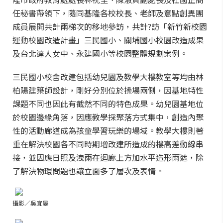
任秘書帶領下，隨同基隆各校校長、老師及意點創異團
成員展開共計兩梯次的移地參訪，共計?訪「新竹新校園
運動校園改造計畫」三民國小、關埔國小校園改造成果
及台北達人女中、永建國小等校園整體規劃案例。
三民國小校舍改建包括幼兒園及教學大樓教室等均由林
柏陽建築師設計，剛好分別位於操場兩側，因基地特性
課題不同也因此有截然不同的特色成果。幼兒園基地位
於校園邊緣角落，因應教學採聚落方式集中，創造內聚
性的活動廊道成為孩童學習玩樂的場域。教學大樓則著
重在解決校園各不同時期增改建所造成的樓高差動線串
接，並因應日照及洩雨在迴廊上方加水平造形雨遮，除
了解決物環問題也讓立面多了層次及表情。
攝影／吳宜晏