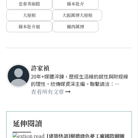
忠泰美術館
藤本壯介
大屋根
大阪萬博大屋根
藤本壯介展
關西萬博
許家禎
20年+媒體淬鍊，歷經生活線的感性與財經線
的理性。欣傳媒資深主編。聯繫請洽：
nellyhsu@xinmedia.com
查看所有文章
延伸閱讀
[建築快訊]樹德綠色夢工廠國際競圖