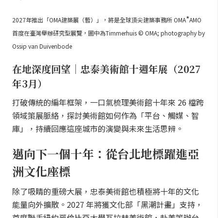
*
2027年推出「OMA建築展（暫）」，將是全球頂尖建築事務所 OMA
AMO
首度在臺灣舉辦研究型展覽，圖中為Timmerhuis © OMA; photography by
Ossip van Duivenbode
在地深度回望｜忠泰美術館十週年展（2027
年3月）
打破傳統的編年框架，一口氣梳理美術館十年來 26 檔跨
領域策展脈絡，探討美術館如何作為「平台、觸媒、智
庫」，持續回應這座城市的演變與未來生活思辨。
邁向下一個十年：從台北地標躍進亞
洲文化座標
除了吸睛的重磅大展，忠泰美術館也積極將十年的文化
能量向外擴散。2027 年將獲文化部「黑潮計畫」支持，
首度聯手紐約哥倫比亞大學瓦拉赫美術館，赴美策辦台