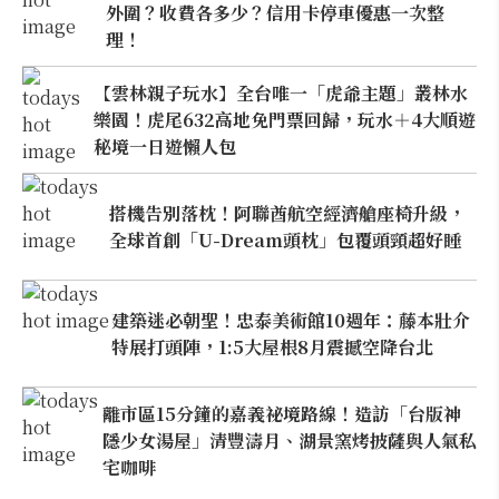
外圍？收費各多少？信用卡停車優惠一次整
理！
【雲林親子玩水】全台唯一「虎爺主題」叢林水
樂園！虎尾632高地免門票回歸，玩水＋4大順遊
秘境一日遊懶人包
搭機告別落枕！阿聯酋航空經濟艙座椅升級，
全球首創「U-Dream頭枕」包覆頭頸超好睡
建築迷必朝聖！忠泰美術館10週年：藤本壯介
特展打頭陣，1:5大屋根8月震撼空降台北
離市區15分鐘的嘉義祕境路線！造訪「台版神
隱少女湯屋」清豐濤月、湖景窯烤披薩與人氣私
宅咖啡