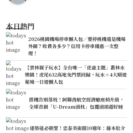
本日熱門
2026桃園機場停車懶人包／要停桃機還是機場
外圍？收費各多少？信用卡停車優惠一次整
理！
【雲林親子玩水】全台唯一「虎爺主題」叢林水
樂園！虎尾632高地免門票回歸，玩水＋4大順遊
秘境一日遊懶人包
搭機告別落枕！阿聯酋航空經濟艙座椅升級，
全球首創「U-Dream頭枕」包覆頭頸超好睡
建築迷必朝聖！忠泰美術館10週年：藤本壯介