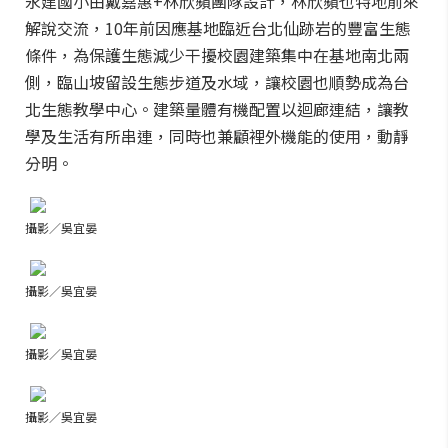
永建國小由戴嘉惠+林欣蘋團隊設計，林欣蘋也特地前來
解說交流，10年前因應基地臨近台北仙跡岩的豐富生態
條件，為保護生態減少干擾校園建築集中在基地南北兩
側，臨山坡留設生態步道及水域，讓校園也順勢成為台
北生態教學中心。建築量體有機配置以迴廊連結，讓教
學及生活有所串連，同時也兼顧裡外機能的使用，動靜
分明。
攝影／吳宜晏
攝影／吳宜晏
攝影／吳宜晏
攝影／吳宜晏