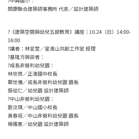
?中興國小：
閤康聯合建築師事務所 代表／設計建築師
?《建築空間與幼兒五感教育》講座｜10.24（日）14:00-
16:00
?講者：林宜萱／星濱山共創工作室 經理
?基隆方與談者：
?成長非營利幼兒園：
林世傑／正濱國中校長
鄭世儀／成長非營利幼兒園 園長
張從仁／幼兒園 設計建築師
?中山非營利幼兒園：
劉汶琪／中山國小校長
黃春垣／中山非營利幼兒園 園長
楊儒憲／幼兒園 設計建築師