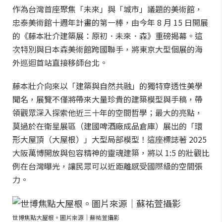
作為台灣首座聚焦「未來」與「城市」議題的美術館，
忠泰美術館十週年計畫的第一棒，由今年 8 月 15 日開展
的《藤本壯介建築展：原初．未來．森》重磅揭幕。這
次特別與日本森美術館跨國聯手，將東京大型個展的海
外巡迴首站直接移師台北。
藤本壯介向來以「建築與自然共融」的獨特穿透性美學
聞名，展覽不僅將帶來大量珍貴的建築模型與手稿，帶
領觀眾深入探索他近三十年的空間哲學；最大的亮點，
莫過於在衛星展區（建國啤酒廠成品倉庫）展出的「環
形大屋頂（大屋根）」大型局部模型！這座標誌著 2025
大阪萬博開放與包容精神的靈魂建築，將以 1:5 的壯觀比
例在台灣曝光，讓民眾可以近距離感受國際級的空間張
力。
世博焦點大屋根。圖片來源｜蘇祐萱攝影