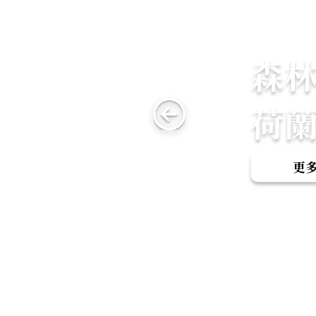
森
荷
更