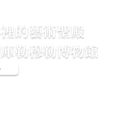
林裡的藝術聖殿
蘭庫勒穆勒博物館
多