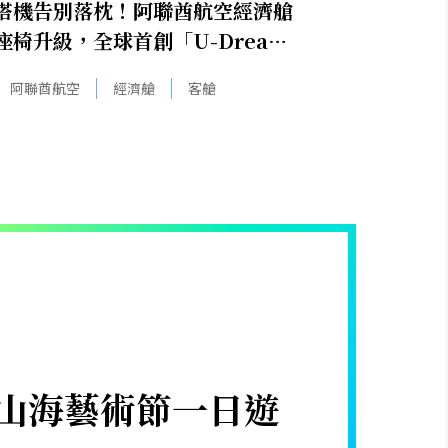
搭機告別落枕！阿聯酋航空經濟艙
座椅升級，全球首創「U-Dream
頭枕」包覆頭頸超好睡
阿聯酋航空
經濟艙
客艙
隆山海藝術節一日遊