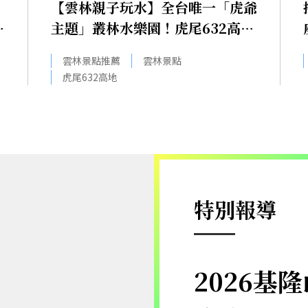
【雲林親子玩水】全台唯一「虎爺
？
主題」叢林水樂園！虎尾632高地
免門票回歸，玩水＋4大順遊秘境
雲林景點推薦
雲林景點
一日遊懶人包
虎尾632高地
特別報導
2026基