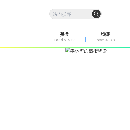
美食
旅遊
Food & Wine
Travel & Exp