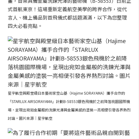
畫，首架具備金屬洗鍊光澤的藝術機（B-58553）日前正
式首航東京！這場重新定義航空美學的跨界合作，從代
言人、機上備品到首飛儀式都話題滿滿，以下為您整理
四大必看亮點。
星宇航空與殿堂級日本藝術家空山基（Hajime SORAYAMA）攜手合作的
「STARLUX AIRSORAYAMA」計劃B-58553銀色飛機於之前降落桃園國際機
場，呈現出宛如金屬般的洗鍊光澤與金屬美感的塗裝一亮相便引發各界熱烈
討論。圖片來源｜星宇航空