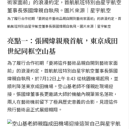
為了履行合作初期「要將這件藝術品親自開到藝術家面前」的浪漫約定，首
航航班特別由星宇航空董事長張國煒親自執飛。圖片來源｜星宇航空
亮點一：張國煒親飛首航，東京成田
世紀同框空山基
為了履行合作初期「要將這件藝術品親自開到藝術家面
前」的浪漫約定，首航航班特別由星宇航空董事長張國
煒親自執飛，於7月12日上午 8:43 從桃園機場起飛，並
順利降落東京成田機場。空山基老師不僅親赴現場迎
接，張國煒董事長更邀請大師於機艙內親筆簽名落款，
兩人在藝術機前留下了極具歷史意義的合影，見證這件
飛行藝術品正式展翅翱翔。