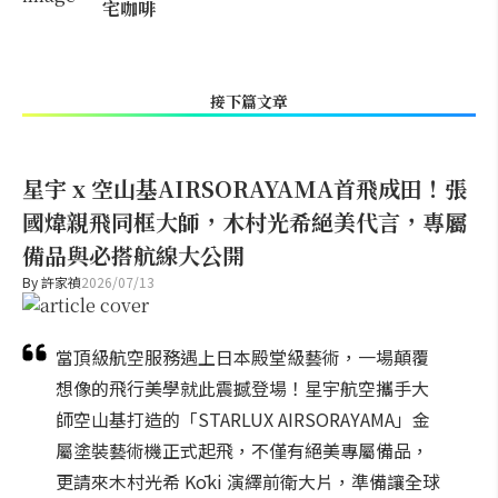
宅咖啡
接下篇文章
星宇 x 空山基AIRSORAYAMA首飛成田！張
國煒親飛同框大師，木村光希絕美代言，專屬
備品與必搭航線大公開
By
許家禎
2026/07/13
當頂級航空服務遇上日本殿堂級藝術，一場顛覆
想像的飛行美學就此震撼登場！星宇航空攜手大
師空山基打造的「STARLUX AIRSORAYAMA」金
屬塗裝藝術機正式起飛，不僅有絕美專屬備品，
更請來木村光希 Kōki 演繹前衛大片，準備讓全球