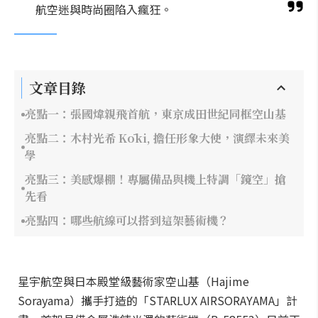
航空迷與時尚圈陷入瘋狂。
文章目錄
亮點一：張國煒親飛首航，東京成田世紀同框空山基
亮點二：木村光希 Kōki, 擔任形象大使，演繹未來美
學
亮點三：美感爆棚！專屬備品與機上特調「鏡空」搶
先看
亮點四：哪些航線可以搭到這架藝術機？
星宇航空與日本殿堂級藝術家空山基（Hajime
Sorayama）攜手打造的「STARLUX AIRSORAYAMA」計