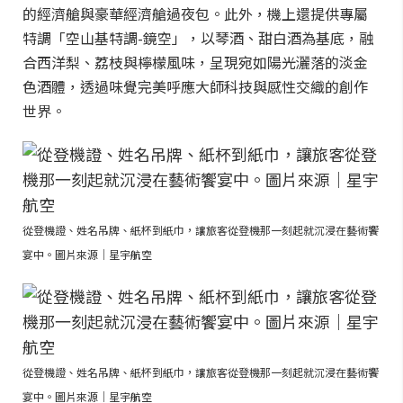
的經濟艙與豪華經濟艙過夜包。此外，機上還提供專屬
特調「空山基特調-鏡空」，以琴酒、甜白酒為基底，融
合西洋梨、荔枝與檸檬風味，呈現宛如陽光灑落的淡金
色酒體，透過味覺完美呼應大師科技與感性交織的創作
世界。
從登機證、姓名吊牌、紙杯到紙巾，讓旅客從登機那一刻起就沉浸在藝術饗
宴中。圖片來源｜星宇航空
從登機證、姓名吊牌、紙杯到紙巾，讓旅客從登機那一刻起就沉浸在藝術饗
宴中。圖片來源｜星宇航空