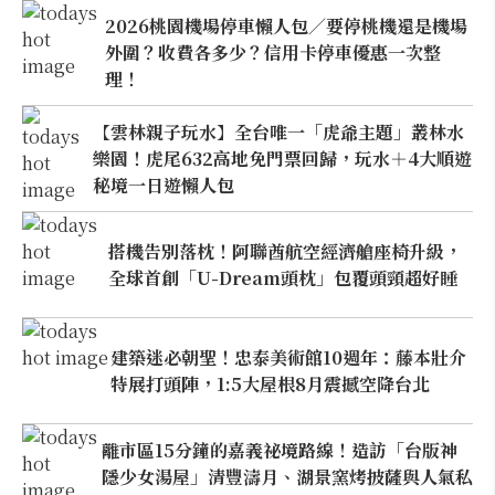
2026桃園機場停車懶人包／要停桃機還是機場
外圍？收費各多少？信用卡停車優惠一次整
理！
【雲林親子玩水】全台唯一「虎爺主題」叢林水
樂園！虎尾632高地免門票回歸，玩水＋4大順遊
秘境一日遊懶人包
搭機告別落枕！阿聯酋航空經濟艙座椅升級，
全球首創「U-Dream頭枕」包覆頭頸超好睡
建築迷必朝聖！忠泰美術館10週年：藤本壯介
特展打頭陣，1:5大屋根8月震撼空降台北
離市區15分鐘的嘉義祕境路線！造訪「台版神
隱少女湯屋」清豐濤月、湖景窯烤披薩與人氣私