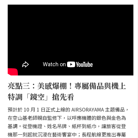
亮點三：美感爆棚！專屬備品與機上
特調「鏡空」搶先看
預計於 10 月 1 日正式上線的 AIRSORAYAMA 主題備品，
在空山基老師親自監修下，以呼應機體的銀色與金色為
基調。從登機證、姓名吊牌、紙杯到紙巾，讓旅客從登
機那一刻起就沉浸在藝術饗宴中；長程航線更推出專屬