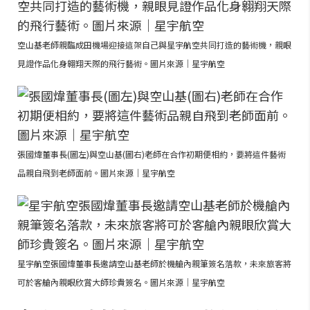
空山基老師親臨成田機場迎接這架自己與星宇航空共同打造的藝術機，親眼
見證作品化身翱翔天際的飛行藝術。圖片來源｜星宇航空
張國煒董事長(圖左)與空山基(圖右)老師在合作初期便相約，要將這件藝術
品親自飛到老師面前。圖片來源｜星宇航空
星宇航空張國煒董事長邀請空山基老師於機艙內親筆簽名落款，未來旅客將
可於客艙內親眼欣賞大師珍貴簽名。圖片來源｜星宇航空