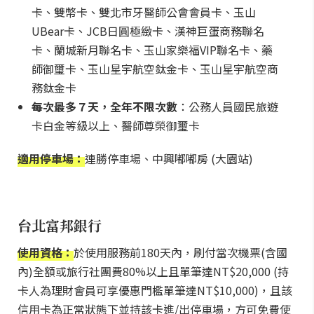
卡、雙幣卡、雙北市牙醫師公會會員卡、玉山
UBear卡、JCB日圓極緻卡、漢神巨蛋商務聯名
卡、蘭城新月聯名卡、玉山家樂福VIP聯名卡、藥
師御璽卡、玉山星宇航空鈦金卡、玉山星宇航空商
務鈦金卡
每次最多７天，全年不限次數
：公務人員國民旅遊
卡白金等級以上、醫師尊榮御璽卡
適用停車場：
連勝停車場、中興嘟嘟房 (大園站)
台北富邦銀行
使用資格：
於使用服務前180天內，刷付當次機票(含國
內)全額或旅行社團費80%以上且單筆達NT$20,000 (持
卡人為理財會員可享優惠門檻單筆達NT$10,000)，且該
信用卡為正常狀態下並持該卡進/出停車場，方可免費使