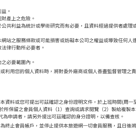
利益。
或財產上之危險。
於公共利益為統計或學術研究而有必要，且資料經過提供者處理
本網站之服務條款或可能損害或妨礙本公司之權益或導致任何人
取法律行動所必要者。
動之必要範圍內。
理或利用您的個人資料時，將對委外廠商或個人善盡監督管理之
資料或您可提出可茲確認之身份證明文件，於上班時間(周一至周五0
求本網站對於所保留之會員個人資料（1）查詢或請求閱覽（2）製給複
代為申請者，請另外提出可茲確認的身分證明，以備查核。
視為終止會員帳戶，並停止提供本旅遊網一切會員服務，且日後