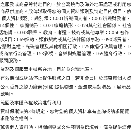
需之服務或商品等特定目的，於台灣境內及海外地區處理或利用
或商品供應商。欣傳媒取得您的個人資料類別及特定目的項目，
個人資料類別：識別類：C001辨識個人者、C002辨識財務者、
C014個性。 家庭情形：C021家庭情形、C024其他社會關係。 
生活格調、C038職業。 教育、考選、技術或其他專業：C056著作
目的項目：069契約、類似契約或其他法律關係事務、090消費者
8智慧財產權、光碟管理及其他相關行政、125傳播行政與管理、1
或商業行為管理、153影視、音樂與媒體管理、169體育行政、
與顧問服務。
行業務及伺服器主機所在地，目前為台灣地區。
員有效期間或網站停止提供服務之日；若非會員則於該蒐集個人
公司委外之協力廠商(例如:提供物流、金流或活動贈品 、展示
中載明。
的範圍及本隱私權政策進行利用。
資料保護法第3條規定，您對您的個人資料享有查詢或請求閱覽
請求刪除之權利。
於蒐集個人資料時，相關網頁或文件載明為選填者，僅為提供您