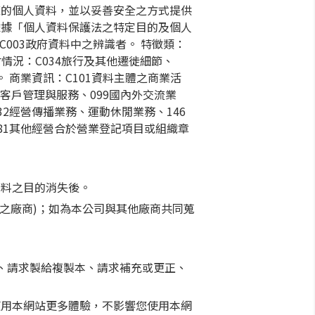
您的個人資料，並以妥善安全之方式提供
依據「個人資料保護法之特定目的及個人
C003政府資料中之辨識者。 特徵類：
社會情況：C034旅行及其他遷徙細節、
。 商業資訊：C101資料主體之商業活
、客戶管理與服務、099國內外交流業
32經營傳播業務、運動休閒業務、146
181其他經營合於營業登記項目或組織章
資料之目的消失後。
品之廠商)；如為本公司與其他廠商共同蒐
、請求製給複製本、請求補充或更正、
使用本網站更多體驗，不影響您使用本網