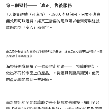
第三個堅持──「真正」售後服務
7天免費體驗（可洗滌）、180天產品保固、只要不滿意
無效即可以退費。讓真正需要的用戶可以看到海樂緹就
能聯想到「安心」兩個字。
產品設計時會加入實際使用者與專家的建議，讓產品的使用更貼近需求。圖
片來源｜海樂緹提供
海樂緹團隊選擇了一條最難走的路──「持續的創新，
做出不同於市面上的產品」。從護具到寢具類別，他們
的產品總能看到一些細節。
而新推出的全能款護膝更是不惜成本去開模、採用全台
灣「首創304不鏽鋼記憶支撐條」，讓支撐的效果及回彈