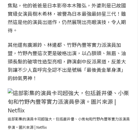
焦點，他的爸爸是日本影帝本木雅弘，外婆則是已故國
寶級女演員樹木希林，被譽為日本最強最帥星三代！雖
然這是他的演員出道作，仍然展現出亮眼演技，令人期
待。
其他還有廣瀨鈴、林遣都、竹野內豐等實力派演員加
盟，竹野內豐這次更是破格出演，以凸額頭、無眉、油
頭長髮的破壞性造型亮相，飾演劇中反派黑道，反差大
到讓不少人直呼完全認不出是號稱「最後黃金單身漢」
的帥氣男神！
這部影集的演員卡司超強大，包括蒼井優、小栗旬和竹野內豐等實力派演員
參演。圖片來源 | Netflix