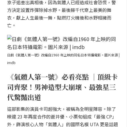
京子追查出真相後，因為氣體人已經造成社會恐慌，警
方決定設置炸彈除掉水野。最後藤千代穿上最美的舞
衣，獻上人生最後一舞，點燃打火機後和水野相擁而
亡。
日劇《氣體人第一號》改編自1960 年上映的同名日本特攝電影。圖片來源 |
imdb
《氣體人第一號》必看亮點 ｜頂級卡
司齊聚！男神造型大崩壞、最強星三
代驚豔出道
這部影集的演員卡司超強大，被稱為全明星陣容。除了
暌違 23 年再度合作的蒼井優、小栗旬組成「最強 CP」
外，飾演核心人物「氣體人」的國際名模 UTA 更是話題