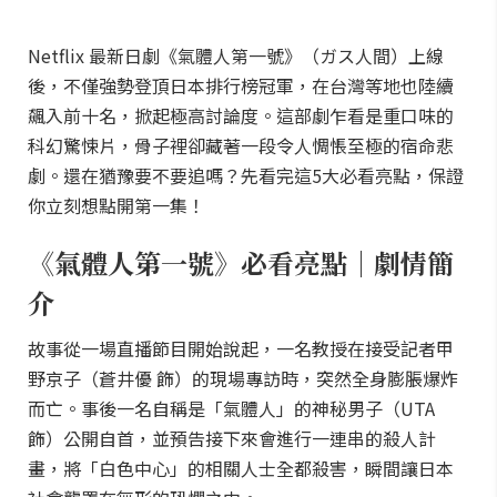
Netflix 最新日劇《氣體人第一號》（ガス人間）上線
後，不僅強勢登頂日本排行榜冠軍，在台灣等地也陸續
飆入前十名，掀起極高討論度。這部劇乍看是重口味的
科幻驚悚片，骨子裡卻藏著一段令人惆悵至極的宿命悲
劇。還在猶豫要不要追嗎？先看完這5大必看亮點，保證
你立刻想點開第一集！
《氣體人第一號》必看亮點｜劇情簡
介
故事從一場直播節目開始說起，一名教授在接受記者甲
野京子（蒼井優 飾）的現場專訪時，突然全身膨脹爆炸
而亡。事後一名自稱是「氣體人」的神秘男子（UTA
飾）公開自首，並預告接下來會進行一連串的殺人計
畫，將「白色中心」的相關人士全都殺害，瞬間讓日本