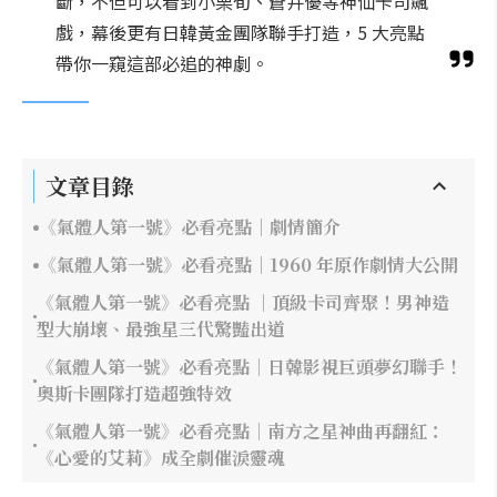
斷，不但可以看到小栗旬、蒼井優等神仙卡司飆
戲，幕後更有日韓黃金團隊聯手打造，5 大亮點
帶你一窺這部必追的神劇。
文章目錄
《氣體人第一號》必看亮點｜劇情簡介
《氣體人第一號》必看亮點｜1960 年原作劇情大公開
《氣體人第一號》必看亮點 ｜頂級卡司齊聚！男神造
型大崩壞、最強星三代驚豔出道
《氣體人第一號》必看亮點｜日韓影視巨頭夢幻聯手！
奧斯卡團隊打造超強特效
《氣體人第一號》必看亮點｜南方之星神曲再翻紅：
《心愛的艾莉》成全劇催淚靈魂