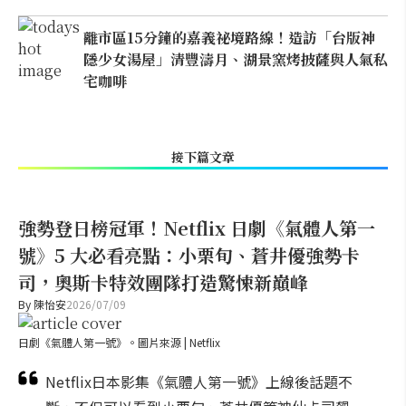
離市區15分鐘的嘉義祕境路線！造訪「台版神
隱少女湯屋」清豐濤月、湖景窯烤披薩與人氣私
宅咖啡
接下篇文章
強勢登日榜冠軍！Netflix 日劇《氣體人第一
號》5 大必看亮點：小栗旬、蒼井優強勢卡
司，奧斯卡特效團隊打造驚悚新巔峰
By
陳怡安
2026/07/09
日劇《氣體人第一號》。圖片來源 | Netflix
Netflix日本影集《氣體人第一號》上線後話題不