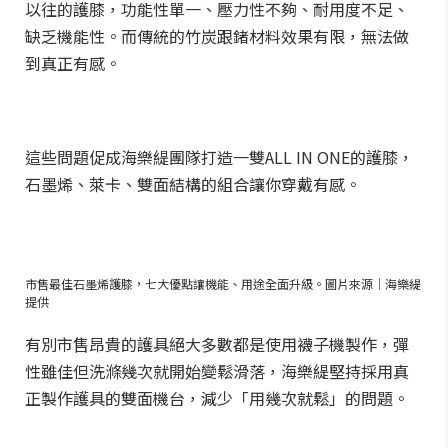
以往的護膝，功能性單一、壓力性不夠、耐用度不足、
缺乏機能性。而傳統的竹炭跟鍺材料效果有限，無法做
到真正有感。
這些問題促成海樂緹團隊打造一雙ALL IN ONE的護膝，
石墨烯、萊卡、雙面結構的組合讓你穿戴有感。
市售最佳石墨烯護膝，七大優點讓機能、用途全面升級。圖片來源｜海樂緹
提供
有別市售昂貴的護具絕大多數都是使用襪子機製作，彈
性雖佳但洗滌幾次就開始變鬆滑落，海樂緹堅持採用真
正製作護具的雙面機台，減少「用幾次就鬆」的問題。