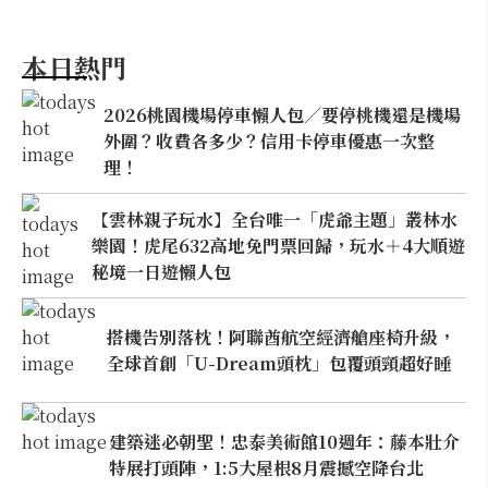
本日熱門
2026桃園機場停車懶人包／要停桃機還是機場
外圍？收費各多少？信用卡停車優惠一次整
理！
【雲林親子玩水】全台唯一「虎爺主題」叢林水
樂園！虎尾632高地免門票回歸，玩水＋4大順遊
秘境一日遊懶人包
搭機告別落枕！阿聯酋航空經濟艙座椅升級，
全球首創「U-Dream頭枕」包覆頭頸超好睡
建築迷必朝聖！忠泰美術館10週年：藤本壯介
特展打頭陣，1:5大屋根8月震撼空降台北