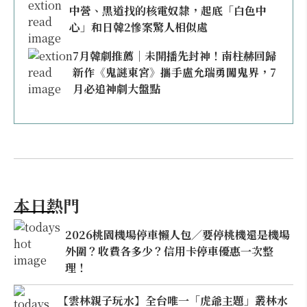
中營、黑道找的核電奴隸，起底「白色中
心」和日韓2慘案驚人相似處
7月韓劇推薦｜未開播先封神！南柱赫回歸
新作《鬼謎東宮》攜手盧允瑞勇闖鬼界，7
月必追神劇大盤點
本日熱門
2026桃園機場停車懶人包／要停桃機還是機場
外圍？收費各多少？信用卡停車優惠一次整
理！
【雲林親子玩水】全台唯一「虎爺主題」叢林水