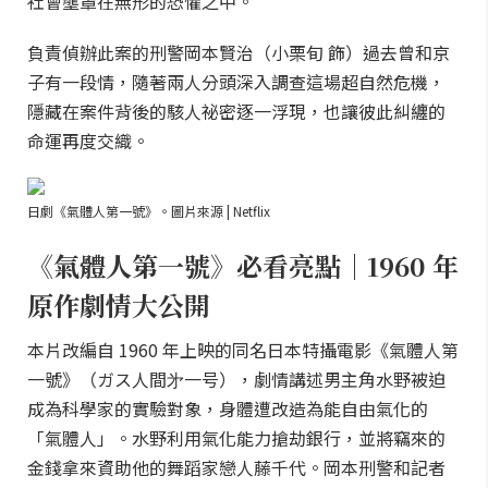
社會壟罩在無形的恐懼之中。
負責偵辦此案的刑警岡本賢治（小栗旬 飾）過去曾和京
子有一段情，隨著兩人分頭深入調查這場超自然危機，
隱藏在案件背後的駭人祕密逐一浮現，也讓彼此糾纏的
命運再度交織。
日劇《氣體人第一號》。圖片來源 | Netflix
《氣體人第一號》必看亮點｜1960 年
原作劇情大公開
本片改編自 1960 年上映的同名日本特攝電影《氣體人第
一號》（ガス人間㐧一号），劇情講述男主角水野被迫
成為科學家的實驗對象，身體遭改造為能自由氣化的
「氣體人」。水野利用氣化能力搶劫銀行，並將竊來的
金錢拿來資助他的舞蹈家戀人藤千代。岡本刑警和記者