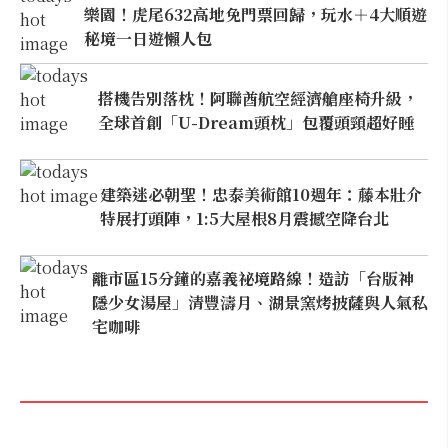
樂園！虎尾632高地免門票回歸，玩水＋4大順遊
秘境一日遊懶人包
搭機告別落枕！阿聯酋航空經濟艙座椅升級，
全球首創「U-Dream頭枕」包覆頭頸超好睡
建築迷必朝聖！忠泰美術館10週年：藤本壯介
特展打頭陣，1:5大屋根8月震撼空降台北
離市區15分鐘的嘉義祕境路線！造訪「台版神
隱少女湯屋」清豐濤月、湖景窯烤披薩與人氣私
宅咖啡