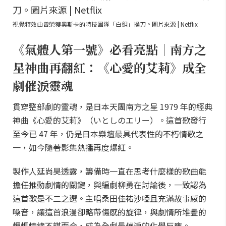
視覺特效由曾榮獲奧斯卡的特技團隊「白組」操刀。圖片來源 | Netflix
《氣體人第一號》必看亮點｜南方之
星神曲再翻紅：《心愛的艾莉》成全
劇催淚靈魂
貫穿整部劇的靈魂，是日本天團南方之星 1979 年的經典
神曲《心愛的艾莉》（いとしのエリー）。這首歌發行
至今已 47 年，仍是日本樂壇最具代表性的不朽情歌之
一，如今隨著影集熱播再度爆紅。
製作人延尚昊透露，籌備時一直在思考什麼樣的歌曲能
擔任推動劇情的關鍵，與編劇柳勇在討論後，一致認為
這首歌是不二之選。主唱桑田佳祐沙啞且充滿故事感的
嗓音，讓這首浪漫卻略帶傷感的旋律，與劇情所堆疊的
惆悵情緒不謀而合，成為全劇最催淚的化學反應。