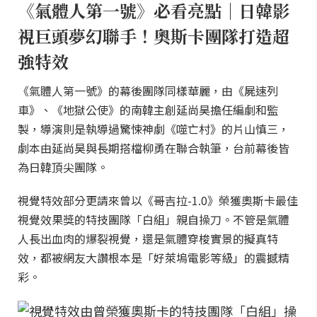
《氣體人第一號》必看亮點｜日韓影
視巨頭夢幻聯手！奧斯卡團隊打造超
強特效
《氣體人第一號》的幕後團隊同樣華麗，由《屍速列
車》、《地獄公使》的南韓主創延尚昊擔任編劇和監
製，導演則是執導過驚悚神劇《噬亡村》的片山慎三，
劇本由延尚昊與長期搭檔柳勇在聯合執筆，台前幕後皆
為日韓頂尖團隊。
視覺特效部分更請來曾以《哥吉拉-1.0》榮獲奧斯卡最佳
視覺效果獎的特技團隊「白組」親自操刀。不管是氣體
人長出血肉的爆裂視覺，還是氣體穿梭實景的擬真特
效，都被網友大讚根本是「好萊塢電影等級」的震撼精
彩。