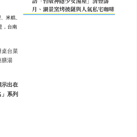
訪「台版神隱少女湯屋」清豐濤
月、湖景窯烤披薩與人氣私宅咖啡
理、米糕、
是，台南
辦桌台菜
藥膳湯
顯示出在
名」系列