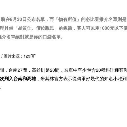
」將在8月30日公布名單，而「物有所值」的必比登推介名單則
理具備「品質佳、價位親民」的象徵，客人可以用1000元以下
推介名單絕對就是你的口袋名單。
注
/ 圖片來源：123RF
7間，台南27間，高雄則是20間
，名單中至少包含20種料理種類
次列入台南和高雄
，米其林官方表示從傳承好幾代的知名小吃到
。