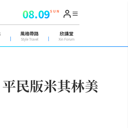
08.09
S U N
點
風格帶路
欣講堂
Style Travel
Xin Forum
》平民版米其林美