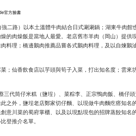
uide官方臉書
自強二路）以本土溫體牛肉結合日式涮涮鍋；湖東牛肉館
肉燥的肉燥飯是當地人最愛。老店舊市羊肉（岡山）提供
雞肉料理；橋邊鵝肉推薦品嘗各式鵝肉料理，及以自煉鵝
席菜；仙香飲食店以芋頭與筍子入菜，打出知名度；雲來
蔡三代筒仔米糕（鹽埕）、菜粽李、正宗鴨肉飯、橋仔頭
除此之外，鹽埕老店鄭家切仔麵、以現做牛肉麵疙瘩知名
供創意川菜的蜀府掌櫃、以及以現點現包的招牌蒸餃知名
必比登推介名單。