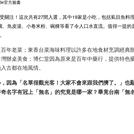
uide官方臉書
受關注！這次共有27間入選，其中19家是小吃，包括虱目魚料
圓、魚皮湯、小卷米粉、碗粿等看了令人口水直流。值得一提的
。
及百年老菜；東香台菜海味料理以許多在地食材烹調經典
台灣辦桌美食；博仁堂因為原來是百年中藥行，提供特色
融入古都在地風情。
心，因為「名單很觀光客！大家不會來跟我們擠了。」也
好奇名字有冠上「無名」的究竟是哪一家？畢竟台南「無