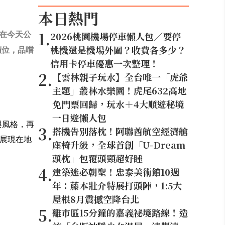
本日熱門
1
.
是在今天公
2026桃園機場停車懶人包／要停
桃機還是機場外圍？收費各多少？
價位，品嚐
信用卡停車優惠一次整理！
2
.
【雲林親子玩水】全台唯一「虎爺
主題」叢林水樂園！虎尾632高地
免門票回歸，玩水＋4大順遊秘境
一日遊懶人包
與風格，再
3
.
搭機告別落枕！阿聯酋航空經濟艙
展現在地
座椅升級，全球首創「U-Dream
頭枕」包覆頭頸超好睡
4
.
建築迷必朝聖！忠泰美術館10週
年：藤本壯介特展打頭陣，1:5大
屋根8月震撼空降台北
5
.
離市區15分鐘的嘉義祕境路線！造