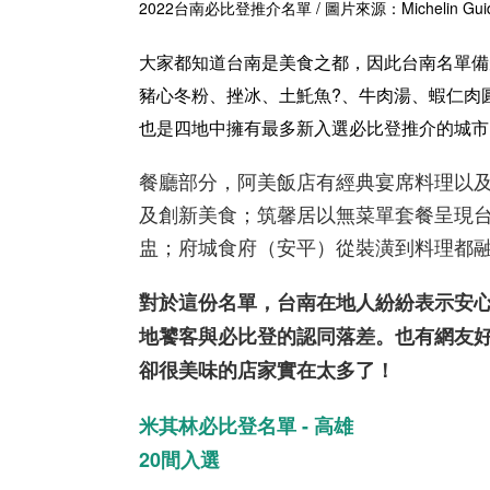
2022台南必比登推介名單
/ 圖片來源：Michelin G
大家都知道台南是美食之都，因此台南名單備
豬心冬粉、挫冰、土魠魚?、牛肉湯、蝦仁肉
也是四地中擁有最多新入選必比登推介的城市
餐廳部分，阿美飯店有經典宴席料理以
及創新美食；筑馨居以無菜單套餐呈現
盅；府城食府（安平）從裝潢到料理都
對於這份名單，台南在地人紛紛表示安
地饕客與必比登的認同落差。也有網友
卻很美味的店家實在太多了！
米其林必比登名單 - 高雄
20間入選