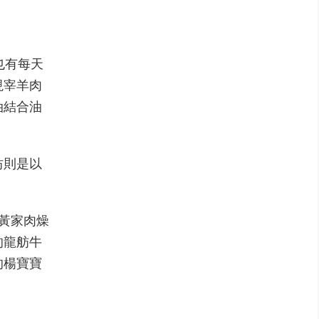
也有每天
現宰羊肉
油結合油
坊則是以
黃家肉燥
的龍舫牛
的楊寶寶