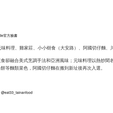
uide官方臉書
、元味料理、雞家莊、小小樹食（大安路）、阿國切仔麵、
蔬食卻融合美式烹調手法和亞洲風味；元味料理以熱炒聞
捲餅等麵類菜色，阿國切仔麵在搬到新址後再次入選。
t33_tainanfood