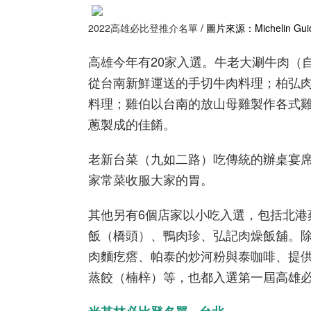
2022高雄必比登推介名單
/ 圖片來源：Michelin G
高雄今年有20家入選。牛老大涮牛肉（
從台南新鮮運送的手切牛肉料理；柏弘
料理；雞伯以台南的放山母雞製作各式
蔥製成的佳餚。
老新台菜（九如二路）吃傳統的辦桌宴
家常菜收服大家的胃。
其他另有6個店家以小吃入選，包括北港
飯（橋頭）、鴨肉珍、弘記肉燥飯舖。
肉麵疙瘩、帕泰的炒河粉與泰咖啡、提
蒸餃（楠梓）等，也都入選第一屆高雄