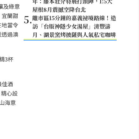
年：藤本壯介特展打頭陣，1:5大
壤及綠意
屋根8月震撼空降台北
、宜蘭甜
5
.
離市區15分鐘的嘉義祕境路線！造
在地當令
訪「台版神隱少女湯屋」清豐濤
並透過澳
月、湖景窯烤披薩與人氣私宅咖啡
精3杯
度最佳酒
，精心設
山海意