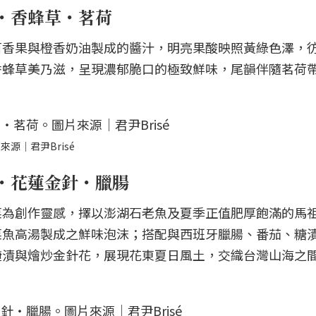
・香蜂草・茗荷
百香果與橙香奶油製成的醬汁，明亮果酸映照黃綠色澤，
香蜂草美乃滋，呈現濃郁脆口的極致鮮味，尾韻伴隨茗荷
源｜君尹Brisé
・花蓮金針・臘腸
菜為創作靈感，擇以澎湖石老魚及夏季正值肥厚飽滿的馬
菜魚高湯製成之鮮味泡沫；搭配與西班牙臘腸、番茄、糖
醃漬與燴炒金針花，展現花東夏日風土，交織台灣山海之