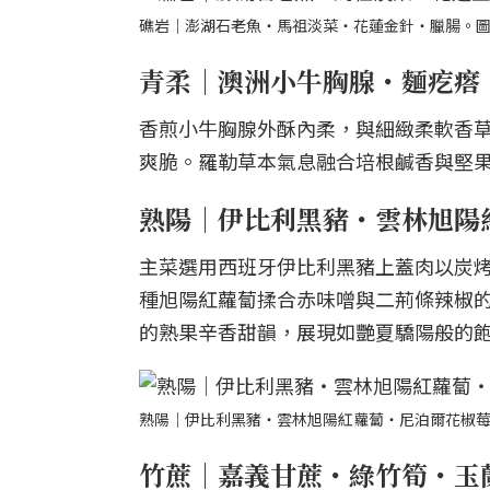
礁岩｜澎湖石老魚・馬祖淡菜・花蓮金針・臘腸。圖片
青柔｜澳洲小牛胸腺・麵疙瘩
香煎小牛胸腺外酥內柔，與細緻柔軟香
爽脆。羅勒草本氣息融合培根鹹香與堅
熟陽｜伊比利黑豬・雲林旭陽
主菜選用西班牙伊比利黑豬上蓋肉以炭
種旭陽紅蘿蔔揉合赤味噌與二荊條辣椒
的熟果辛香甜韻，展現如艷夏驕陽般的
熟陽｜伊比利黑豬・雲林旭陽紅蘿蔔・尼泊爾花椒莓。
竹蔗｜嘉義甘蔗・綠竹筍・玉