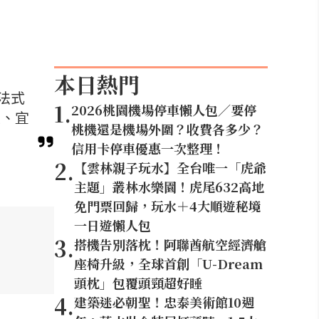
本日熱門
雄法式
1
.
2026桃園機場停車懶人包／要停
蠔、宜
桃機還是機場外圍？收費各多少？
信用卡停車優惠一次整理！
2
.
【雲林親子玩水】全台唯一「虎爺
主題」叢林水樂園！虎尾632高地
免門票回歸，玩水＋4大順遊秘境
一日遊懶人包
3
.
搭機告別落枕！阿聯酋航空經濟艙
座椅升級，全球首創「U-Dream
頭枕」包覆頭頸超好睡
4
.
建築迷必朝聖！忠泰美術館10週