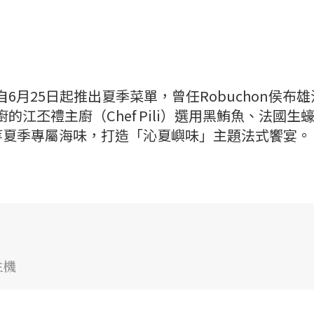
自6月25日起推出夏季菜單，曾任Robuchon侯布
卓主廚的江丕禮主廚（Chef Pili）選用黑鮪魚、法國生
等夏季專屬海味，打造「沁夏嶼味」主題法式饗宴。
生機