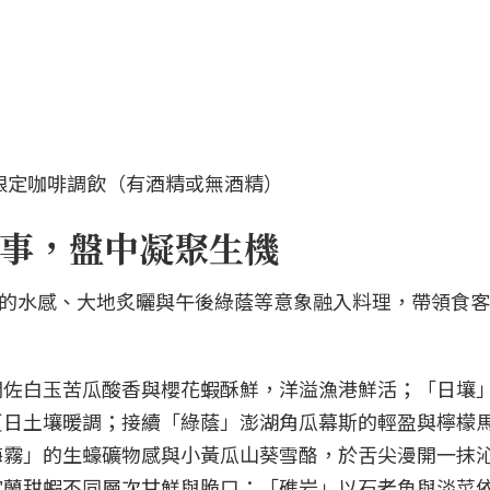
限定咖啡調飲（有酒精或無酒精）
事，盤中凝聚生機
，將島嶼的水感、大地炙曬與午後綠蔭等意象融入料理，帶領食
潤佐白玉苦瓜酸香與櫻花蝦酥鮮，洋溢漁港鮮活；「日壤
夏日土壤暖調；接續「綠蔭」澎湖角瓜幕斯的輕盈與檸檬
海霧」的生蠔礦物感與小黃瓜山葵雪酪，於舌尖漫開一抹
宜蘭甜蝦不同層次甘鮮與脆口；「礁岩」以石老魚與淡菜