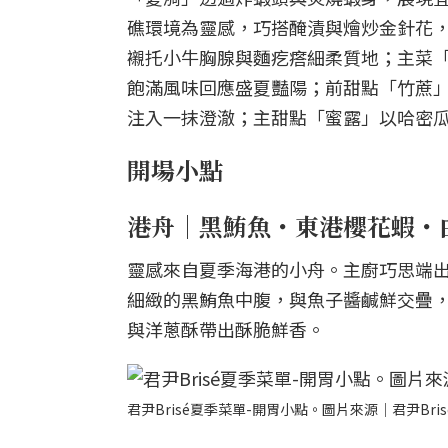
礁環境為靈感，巧搭醃漬與燴炒金針花
襯托小牛胸腺與麵疙瘩細柔質地；主菜
飽滿風味回應盛夏豔陽；前甜點「竹蔗
注入一抹澄澈；主甜點「蜜露」以哈密
開場小點
港舟｜黑鮪魚・東港櫻花蝦・
靈感來自夏季海港的小舟。主廚巧思端
細緻的黑鮪魚中腹，與魚子醬鹹鮮交疊
與洋蔥酥帶出酥脆鮮香。
君尹Brisé夏季菜單-開胃小點。圖片來源｜君尹Bris