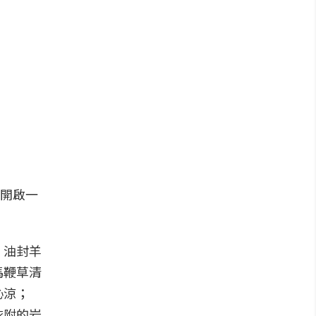
客開啟一
」油封羊
馬鞭草清
沁涼；
依附的岩