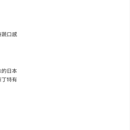
時蔬口感
味的日本
梨丁特有