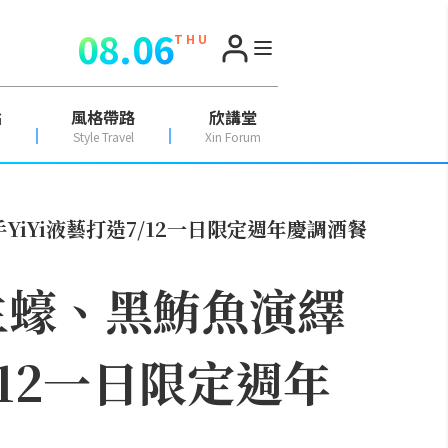
08.06
T H U
點
風格帶路
欣講堂
Style Travel
Xin Forum
iYi液藝打造7/12一日限定週年慶調酒餐
生蠔、黑鮪魚演繹
/12一日限定週年