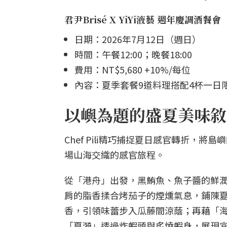
君尹Brisé X YiYi液藝 週年慶調酒餐會
日期：2026年7月12日（週日）
時間：午餐12:00；晚餐18:00
費用：NT$5,680 +10%/每位
內容：夏季套餐9道料理搭配4杯一日
以嶼為題的盛夏美味敘
Chef Pili精巧捕捉夏日感官轉折
場山海交織的感官旅程。
從「港舟」出發，黑鮪魚、魚子醬的鮮
肩的脂香揉合烤茄子的煙燻氣息，鋪陳
香，引領味蕾步入瓜藤間涼蔭；再藉「
「夏漪」透過炸蝦頭與炙燒蝦身，展現