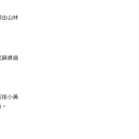
帶出山林
尾韻拂過
巧搭小黃
香。