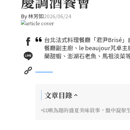
慶調酒餐會
By
林芳如
2026/06/24
台北法式料理餐廳「君尹Brisé」
餐廳副主廚、le beaujour芃
蘭甜蝦、澎湖石老魚、馬祖淡菜
文章目錄
以嶼為題的盛夏美味敘事，盤中凝聚