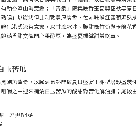
，勾勒台灣山海意象；「青柔」匯集晚香玉筍與羅勒等夏
「熟陽」以炭烤伊比利豬豐厚炭香，佐赤味噌紅蘿蔔泥熟
」轉化港式涼茶意象，以甘蔗冰沙、脆甜綠竹筍與玉蘭花
瓜飽滿香甜交織開心果醇厚，為盛夏編織甜美終章。
白玉苦瓜
出黑鮪魚龍骨，以膨湃氣勢開啟夏日盛宴！船型塔殼盛裝
，咀嚼之中迎來醃漬白玉苦瓜的酸甜微苦化解油脂；尾段
é