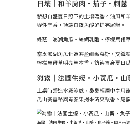
日壤｜和羊肩肉・茄子・刺蔥
發想自盛夏日照下的土壤暖香。油風和
野性辛香，頂端白鯷魚酸鮮提亮尾韻。
綠蔭｜澎湖角瓜・絲綢乳酪・檸檬馬鞭
當季澎湖角瓜化為輕盈細緻慕斯，交織
檸檬馬鞭草明亮草本香，彷彿置身夏日
海霧｜法國生蠔・小黃瓜・山
上桌時營造水霧涼感，裊裊輕煙中享用
瓜山葵雪酪與青蘋果捎來清爽酸香。尾
海霧｜法國生蠔・小黃瓜・山葵・魚子醬。圖片來源｜