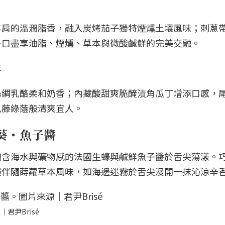
羊肩的溫潤脂香，融入炭烤茄子獨特煙燻土壤風味；刺蔥
一口盡享油脂、煙燻、草本與微酸鹹鮮的完美交融。
草
絲綢乳酪柔和奶香；內藏酸甜爽脆醃漬角瓜丁增添口感，
瓜藤綠蔭般清爽宜人。
葵・魚子醬
飽含海水與礦物感的法國生蠔與鹹鮮魚子醬於舌尖蕩漾。
韻伴隨蒔蘿草本風味，如海邊迷霧於舌尖漫開一抹沁涼辛
君尹Brisé