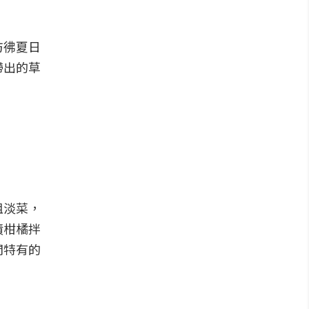
彷彿夏日
帶出的草
祖淡菜，
漬柑橘拌
間特有的