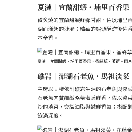
夏漣｜宜蘭甜蝦・埔里百香果
微炙燒的宜蘭甜蝦鮮彈甘甜，佐以埔里
湖面漾起的漣漪；精華的蝦頭酥炸後佐
本辛香。
夏漣｜宜蘭甜蝦・埔里百香果・香蜂草・茗荷。圖片來
礁岩｜澎湖石老魚・馬祖淡菜
主廚以同樣依附礁岩生活的石老魚與淡
石老魚肉質細緻略帶海藻鮮香，佐以淡
炒的淡菜，交織油脂與鹹鮮香氣；搭配
飽滿深度。