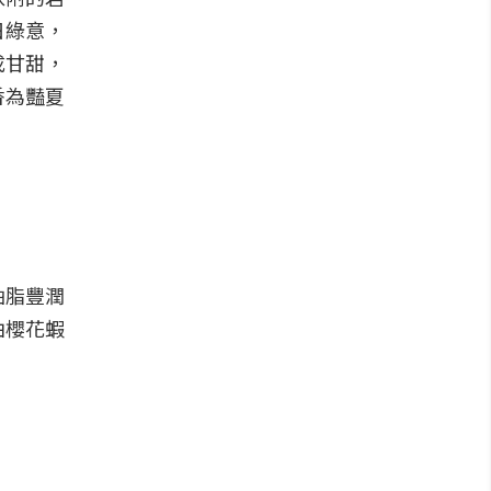
日綠意，
成甘甜，
香為豔夏
油脂豐潤
由櫻花蝦