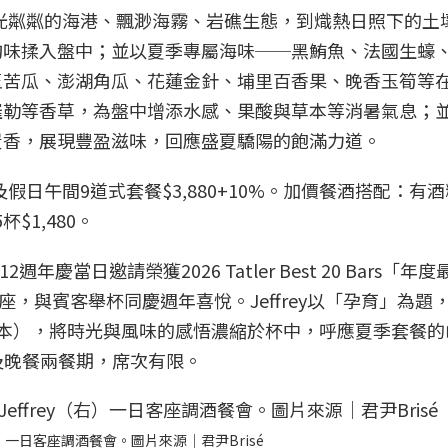
從波光粼粼的海港、飄渺海霧、岩礁生態，到熾熱日照下的土
旬味揉入盤中；並以夏季專屬海味──黑鮪魚、法國生蠔
玉苦瓜、澎湖角瓜、花蓮金針、埔里百香果、晚香玉筍等
羅勒等香草，為盤中增添水感、果酸與草本等消暑氣息；
炭香，展現豐盈滋味，回應盛夏驕陽的飽滿力道。
間及假日午間9道式套餐$3,880+10%。加價餐酒搭配：有酒
杯$1,480。
週年慶當日邀請榮獲2026 Tatler Best 20 Bars「年
一日客座，與賓客舉杯同慶週年喜悅。Jeffrey以「孕育」為題
本），將時光與風味的感悟濃縮於杯中，呼應夏季套餐的
及晚餐兩餐期，席次有限。
（右）一日客座調酒餐會。圖片來源｜君尹Brisé