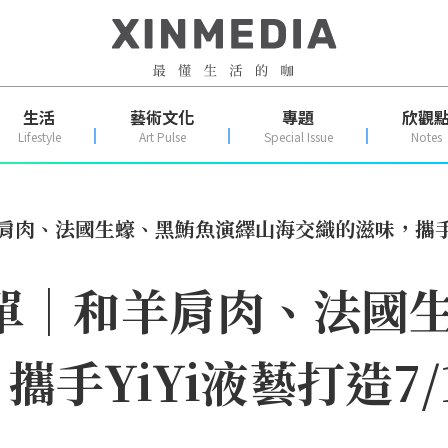
生活
藝術文化
專題
欣觀
Lifestyle
Art Pulse
Special Issue
Notes
羊肩肉、法國生蠔、黑鮪魚演繹山海交織的滋味，攜手Y
菜單｜和羊肩肉、法國
手YiYi液藝打造7