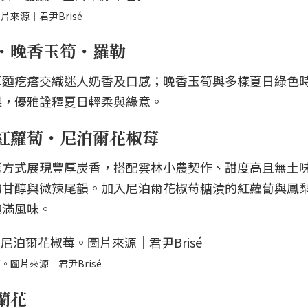
來源｜君尹Brisé
・晚香玉筍・羅勒
草麵疙瘩交織迷人奶香及口感；晚香玉筍與多樣夏日綠色
果，優雅詮釋夏日輕柔與綠意。
紅蘿蔔・尼泊爾花椒莓
烤方式展現豐厚炭香，搭配雲林小農契作、甜度高且無土
的甘醇與微辣尾韻。加入尼泊爾花椒莓糖漬的紅蘿蔔與鳳
飽滿風味。
圖片來源｜君尹Brisé
蘭花