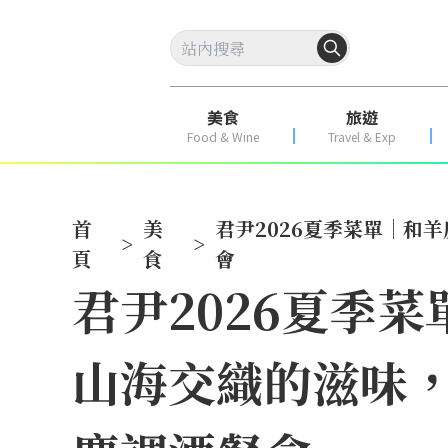
美食
旅遊
Food & Wine
Travel & Exp
首
美
君尹2026夏季菜單｜和
>
>
頁
食
會
君尹2026夏季
山海交織的滋味，攜