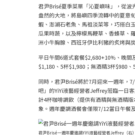
君尹Brisé夏季菜單「沁夏嶼味」，
盎然的大地，將島嶼四季流轉中的夏意
蝦、澎湖石老魚、馬祖淡菜等，巧搭白
瓜果時蔬，以及檸檬馬鞭草、香蜂草、
洲小牛胸腺、西班牙伊比利豬的炙烤與
平日午間6道式套餐$2,680+10%、晚
$1,180、5杯$1,980；無酒精3杯$980、5
同時，君尹Brisé將於7月迎來一週年，7/12
吧」的YiYi液藝經營者Jeffrey蒞臨
計4杯咖啡調飲（提供有酒精與無酒精版
象。週年慶調酒餐會僅限7/12當日午餐
君尹Brisé一週年慶邀請YiYi液藝經營者Jeffrey