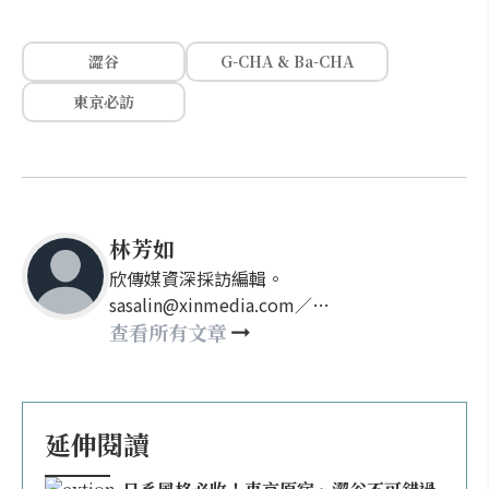
澀谷
G-CHA & Ba-CHA
東京必訪
林芳如
欣傳媒資深採訪編輯。
sasalin@xinmedia.com／
happy21917@gmail.com
查看所有文章
延伸閱讀