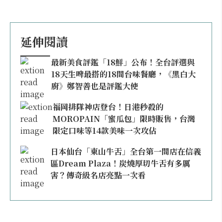
酒二級品酒資格認證。現主持「F姐酒談」
YouTube頻道分享葡萄酒基本知識及品飲經
驗，不定時會舉辦主題聚會「以酒會友」，也
會固定在節目中幫大家塔羅占卜哦！讓我們一
延伸閱讀
起來談談酒，Cheers！
最新美食評鑑「18鮮」公布！全台評選與
18天生啤最搭的18間台味餐廳，《黑白大
廚》鄭智善也是評鑑大使
福岡排隊神店登台！日港秒殺的
MOROPAIN「蜜瓜包」限時販售，台灣
限定口味等14款美味一次攻佔
日本仙台「東山牛舌」全台第一間店在信義
區Dream Plaza！炭燒厚切牛舌有多厲
害？傳奇級名店亮點一次看