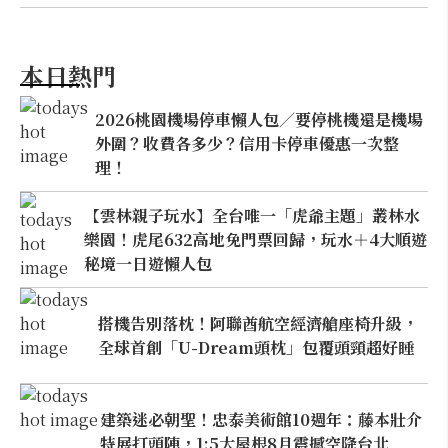
本日熱門
2026桃園機場停車懶人包／要停桃機還是機場
外圍？收費各多少？信用卡停車優惠一次整
理！
【雲林親子玩水】全台唯一「虎爺主題」叢林水
樂園！虎尾632高地免門票回歸，玩水＋4大順遊
秘境一日遊懶人包
搭機告別落枕！阿聯酋航空經濟艙座椅升級，
全球首創「U-Dream頭枕」包覆頭頸超好睡
建築迷必朝聖！忠泰美術館10週年：藤本壯介
特展打頭陣，1:5大屋根8月震撼空降台北