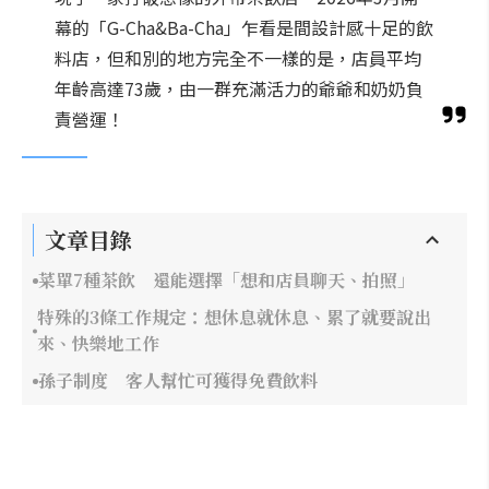
幕的「G-Cha&Ba-Cha」乍看是間設計感十足的飲
料店，但和別的地方完全不一樣的是，店員平均
年齡高達73歲，由一群充滿活力的爺爺和奶奶負
責營運！
文章目錄
菜單7種茶飲 還能選擇「想和店員聊天、拍照」
特殊的3條工作規定：想休息就休息、累了就要說出
來、快樂地工作
孫子制度 客人幫忙可獲得免費飲料