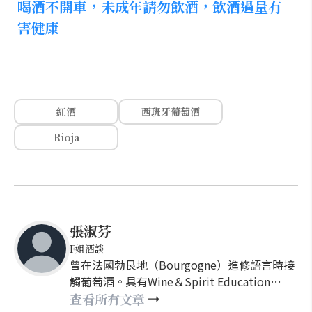
喝酒不開車，未成年請勿飲酒，飲酒過量有
害健康
紅酒
西班牙葡萄酒
Rioja
張淑芬
F姐酒談
曾在法國勃艮地（Bourgogne）進修語言時接
觸葡萄酒。具有Wine＆Spirit Education
Trust ( WSET) Level 2 Award 英國葡萄酒與烈
查看所有文章