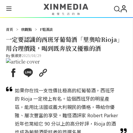
搜尋
首頁
>
欣觀點
>
F姐酒談
一定要認識的西班牙葡萄酒「里奧哈Rioja」
用合理價錢，喝到既奔放又優雅的酒
By
張淑芬
2025/08/29
如果你在找一支性價比極高的紅葡萄酒，西班牙
的 Rioja 一定榜上有名。這個西班牙的明星產
區，能用比法國或義大利親民的價格，帶給你優
雅、層次豐富的享受。難怪酒評家 Robert Parker
近年也常給它 90 分以上的高分好評，Rioja 的酒
也成為葡萄酒愛好者的首選名單