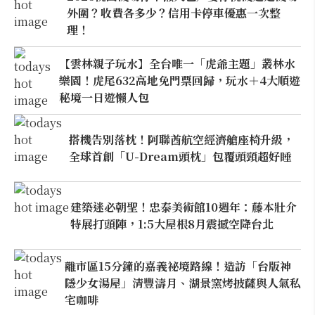
外圍？收費各多少？信用卡停車優惠一次整
理！
【雲林親子玩水】全台唯一「虎爺主題」叢林水
樂園！虎尾632高地免門票回歸，玩水＋4大順遊
秘境一日遊懶人包
搭機告別落枕！阿聯酋航空經濟艙座椅升級，
全球首創「U-Dream頭枕」包覆頭頸超好睡
建築迷必朝聖！忠泰美術館10週年：藤本壯介
特展打頭陣，1:5大屋根8月震撼空降台北
離市區15分鐘的嘉義祕境路線！造訪「台版神
隱少女湯屋」清豐濤月、湖景窯烤披薩與人氣私
宅咖啡