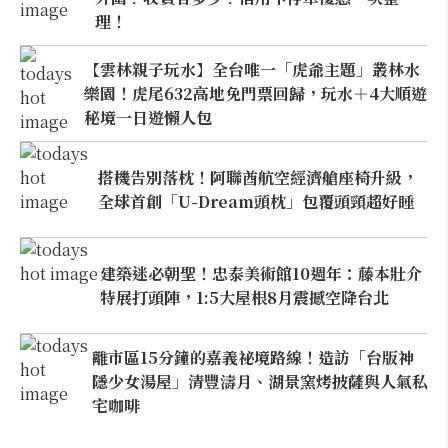
理！
【雲林親子玩水】全台唯一「虎爺主題」叢林水
樂園！虎尾632高地免門票回歸，玩水＋4大順遊
秘境一日遊懶人包
搭機告別落枕！阿聯酋航空經濟艙座椅升級，
全球首創「U-Dream頭枕」包覆頭頸超好睡
建築迷必朝聖！忠泰美術館10週年：藤本壯介
特展打頭陣，1:5大屋根8月震撼空降台北
離市區15分鐘的嘉義祕境路線！造訪「台版神
隱少女湯屋」清豐濤月、湖景窯烤披薩與人氣私
宅咖啡