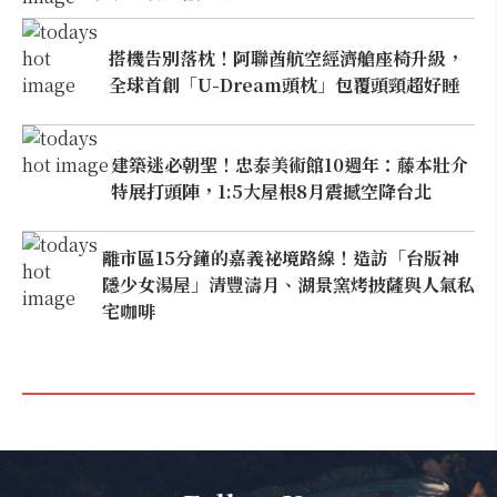
搭機告別落枕！阿聯酋航空經濟艙座椅升級，
全球首創「U-Dream頭枕」包覆頭頸超好睡
建築迷必朝聖！忠泰美術館10週年：藤本壯介
特展打頭陣，1:5大屋根8月震撼空降台北
離市區15分鐘的嘉義祕境路線！造訪「台版神
隱少女湯屋」清豐濤月、湖景窯烤披薩與人氣私
宅咖啡