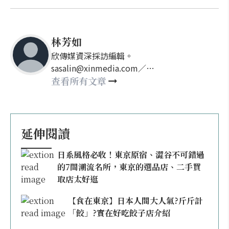
林芳如
欣傳媒資深採訪編輯。
sasalin@xinmedia.com／
happy21917@gmail.com
查看所有文章
延伸閱讀
日系風格必收！東京原宿、澀谷不可錯過
的7間潮流名所，東京的選品店、二手買
取店太好逛
【食在東京】日本人間大人氣?斤斤計
「餃」?實在好吃餃子店介紹