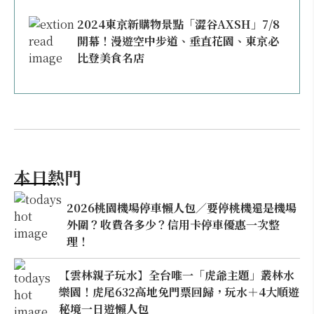
2024東京新購物景點「澀谷AXSH」7/8
開幕！漫遊空中步道、垂直花園、東京必
比登美食名店
本日熱門
2026桃園機場停車懶人包／要停桃機還是機場
外圍？收費各多少？信用卡停車優惠一次整
理！
【雲林親子玩水】全台唯一「虎爺主題」叢林水
樂園！虎尾632高地免門票回歸，玩水＋4大順遊
秘境一日遊懶人包