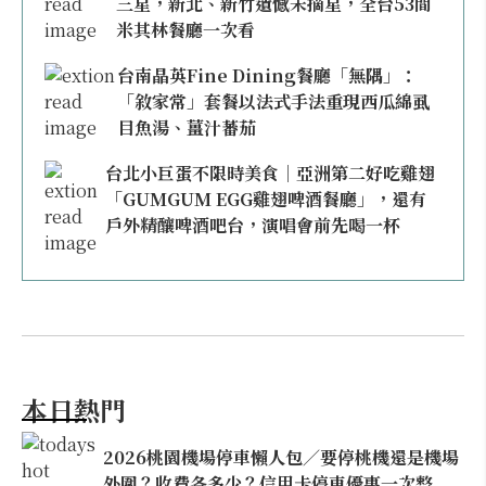
三星，新北、新竹遺憾未摘星，全台53間
米其林餐廳一次看
台南晶英Fine Dining餐廳「無隅」：
「敘家常」套餐以法式手法重現西瓜綿虱
目魚湯、薑汁蕃茄
台北小巨蛋不限時美食｜亞洲第二好吃雞翅
「GUMGUM EGG雞翅啤酒餐廳」，還有
戶外精釀啤酒吧台，演唱會前先喝一杯
本日熱門
2026桃園機場停車懶人包／要停桃機還是機場
外圍？收費各多少？信用卡停車優惠一次整