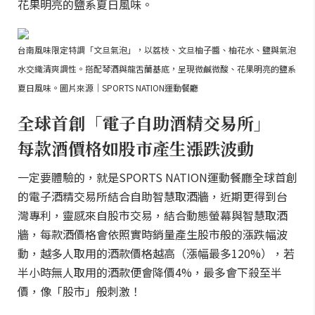
花果明亮的鹽系夏日風味。
台南風味限定特調「文旦氣泡」，以荔枝、文旦柚子醬、柚花水、鹽與氣泡
水交織清爽調性。搭配琴酒與龍舌蘭基底，呈現微鹹微酸、花果明亮的鹽系
夏日風味。圖片來源｜SPORTS NATION運動餐廳
全球首創「電子自助酒精交易所」
每款酒價格如股市產生漲跌波動
一定要體驗的，就是SPORTS NATION運動餐廳全球首創
的電子酒精交易所結合自助智慧取酒牆，近期更得到台
灣專利，靈感來自股市交易，結合動態螢幕與智慧取酒
牆，每款酒價格會依照實時銷量產生股市般的漲跌幅波
動，越多人取用的酒款價格越高（漲幅最多120%），若
半小時無人取用的酒款便會降價4%，最多會下殺至半
價，像「股市」般刺激！