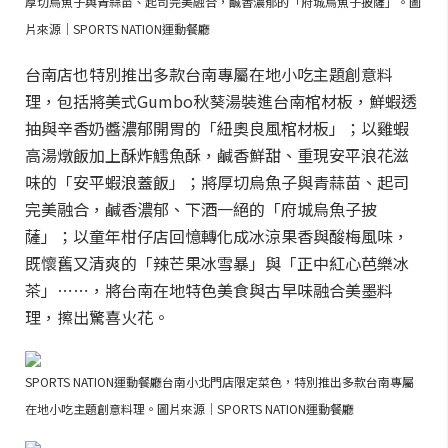
厚切烏魚子與青蒜苗、起司完美融合，鹹香濃郁的「府城烏魚子披薩」。圖
片來源｜SPORTS NATION運動餐廳
台南店也特別推出多款台南專屬在地小吃主題創意料
理，包括將美式Gumbo秋葵湯裝進台南棺材板，鮮蝦透
抽與辛香奶醬濃郁開胃的「紐奧良風棺材板」；以雞蝦
高湯燉飯加上酥炸鱈魚酥，鹹香鮮甜、重現安平浪花滋
味的「安平蝦浪蓋飯」；將厚切烏魚子與青蒜苗、起司
完美融合，鹹香濃郁、下酒一絕的「府城烏魚子披
薩」；以童年柑仔店回憶轉化成冰涼果香與酸梅風味，
既懷舊又清爽的「辣芒果冰雪暴」與「正中紅心芭樂冰
茶」⋯⋯，將台南在地特色美食與古早味融合美墨料
理，擦出驚喜火花。
SPORTS NATION運動餐廳台南小北門店限定菜色，特別推出多款台南專屬
在地小吃主題創意料理。圖片來源｜SPORTS NATION運動餐廳