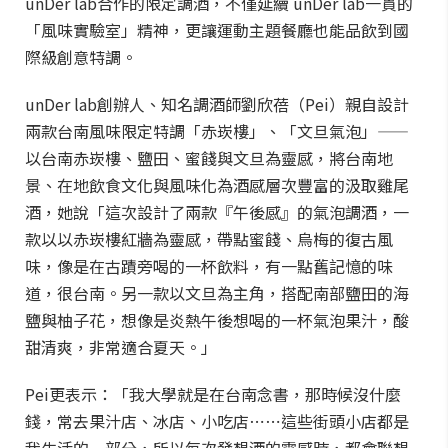
unDer lab合作的限定調酒，不僅延續 unDer lab一貫的
「風味實驗室」精神，更讓運動主題餐廳也能品飲到國
際級創意特調。
unDer lab創辦人、知名調酒師劉欣蓓（Pei）親自設計
兩款台南風味限定特調「赤崁樓」、「文旦氣泡」——
以台南赤崁樓、鹽田、蜜餞與文旦為靈感，將台南地
景、在地飲食文化與風味化為酒感層次豐富的汲取雞尾
酒，她說「這次設計了兩款『午後感』的氣泡調酒，一
款以以赤崁樓紅牆為靈感，帶點蜜餞、烏梅的復古風
味，像是在古蹟旁喝的一杯飲料，有一點舊記憶的味
道，很台南。另一款以文旦為主角，搭配南部鹽田的海
鹽與柚子花，想像是炎熱午後想喝的一杯氣泡果汁，酸
甜清爽，非常適合夏天。」
Pei更表示：「我大學就是在台南念書，那時候沒什麼
錢，常去果汁店、冰店、小吃店⋯⋯這些街頭小店都是