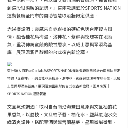
我生活的一部分，所以每次發想酒的靈感時，都會聯想
到這段很溫暖的記憶。」這兩款調酒於SPORTS NATION
運動餐廳全門市的自助智慧取酒牆限定供應。
赤崁樓調酒：靈感來自赤崁樓的磚紅色與台南復古風
情，融合桂花烏梅湯、洛神花、紫蘇與玫瑰等在地香
氣，重現傳統蜜餞的酸甘層次。以威士忌與琴酒為基
底，展現溫潤且馥郁的台式復古新詮釋。
亞洲50大酒吧unDer lab為SPORTS NATION運動餐廳親自設計台南風味限定
特調「赤崁樓」，融合桂花烏梅湯、洛神花、紫蘇與玫瑰等在地香氣，以威
士忌與琴酒為基底，展現溫潤且馥郁的台式復古新詮釋。圖片來源｜
SPORTS NATION運動餐廳
文旦氣泡調酒：取材自台南沿海鹽田意象與文旦柚的花
果香氣，以荔枝、文旦柚子醬、柚花水、鹽與氣泡水交
織清爽調性。搭配琴酒與龍舌蘭基底，呈現微鹹微酸、