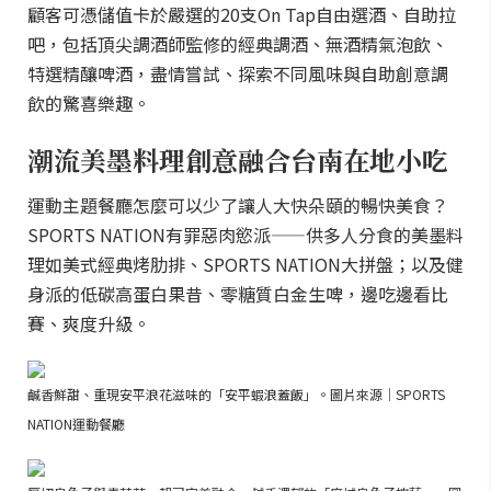
顧客可憑儲值卡於嚴選的20支On Tap自由選酒、自助拉
吧，包括頂尖調酒師監修的經典調酒、無酒精氣泡飲、
特選精釀啤酒，盡情嘗試、探索不同風味與自助創意調
飲的驚喜樂趣。
潮流美墨料理創意融合台南在地小吃
運動主題餐廳怎麼可以少了讓人大快朵頤的暢快美食？
SPORTS NATION有罪惡肉慾派——供多人分食的美墨料
理如美式經典烤肋排、SPORTS NATION大拼盤；以及健
身派的低碳高蛋白果昔、零糖質白金生啤，邊吃邊看比
賽、爽度升級。
鹹香鮮甜、重現安平浪花滋味的「安平蝦浪蓋飯」。圖片來源｜SPORTS
NATION運動餐廳