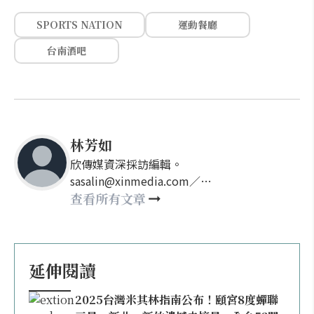
SPORTS NATION
運動餐廳
台南酒吧
林芳如
欣傳媒資深採訪編輯。
sasalin@xinmedia.com／
happy21917@gmail.com
查看所有文章
延伸閱讀
2025台灣米其林指南公布！頤宮8度蟬聯