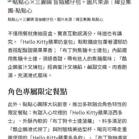
點點心×三麗鷗 盲抽豬仔包。圖片來源｜緯豆集團-點點心
不僅用餐就像抽盲盒，驚喜互動感滿分，味道也有講
究。「Hello Kitty蘋果奶皇包」鬆軟麵皮包覆著濃郁奶
香搭配酸甜蘋果果香；「布丁狗焦糖卡士達包」內餡選
用焦糖卡士達，滑順香甜，帶有迷人的焦糖風味；「酷
企鵝蜜汁叉燒包」經典蜜汁叉燒餡，鹹甜交織、肉香飽
滿，充滿港式風味。
角色專屬限定餐點
此外，點點心團隊大玩創意，推出多款融合角色特性的
限定餐點：有甜入心坎裡的「Hello Kitty蘋果派西多
士」、外酥內軟的「布丁狗卡士達菠蘿」、料多滿足的
「酷企鵝港式撈丁」與附贈精美造型杯、喝完可帶走重
複使用的「Hello Kitty蘋果多多飲」、「布丁狗柚香氣