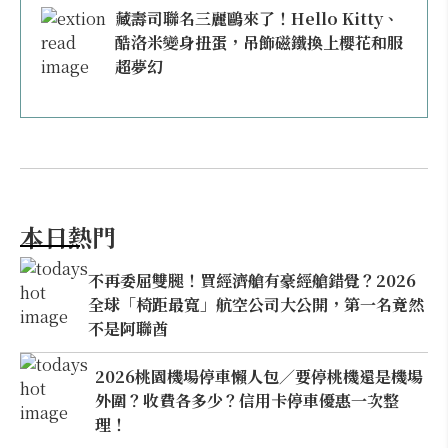
藏壽司聯名三麗鷗來了！Hello Kitty、
酷洛米變身扭蛋，吊飾磁鐵換上櫻花和服
超夢幻
本日熱門
不再委屈雙腿！買經濟艙有豪經艙錯覺？2026
全球「椅距最寬」航空公司大公開，第一名竟然
不是阿聯酋
2026桃園機場停車懶人包／要停桃機還是機場
外圍？收費各多少？信用卡停車優惠一次整
理！