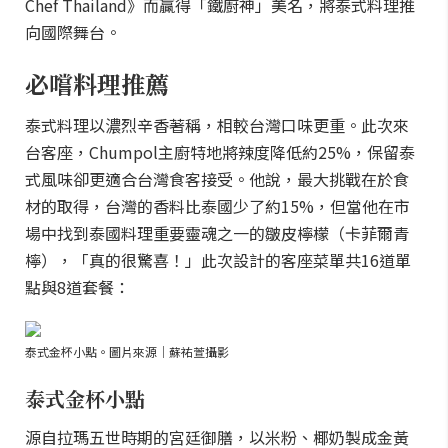
Chef Thailand》而贏得「鐵廚神」美名，將泰式料理推
向國際舞台。
必嚐料理推薦
泰式料理以濃烈辛香著稱，相較台灣口味更重。此次來
台客座，Chumpol主廚特地將辣度降低約25%，保留泰
式風味卻更適合台灣食客接受。他說，最大挑戰在於食
材的取得，台灣的香料比泰國少了約15%，但當他在市
場中找到泰國料理重要靈魂之一的皺皮檸檬（卡菲爾青
檸），「真的很驚喜！」此次設計的客座菜單共16道單
點與8道套餐：
泰式金杯小點。圖片來源｜蘇祐萱攝影
泰式金杯小點
源自拉瑪五世時期的宮廷御膳，以米粉、椰奶製成金黃