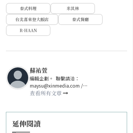
泰式料理
米其林
台北喜來登大飯店
泰式餐廳
R-HAAN
蘇祐萱
編輯企劃。 聯繫請洽：
maysu@xinmedia.com /
may860527@gmail.com
查看所有文章
延伸閱讀