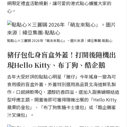
網限定禮盒活動規劃，讓可愛的港式點心擄獲大家的
心。
點點心×三麗鷗 2026年「萌友來點心」。圖片來源｜緯豆集團-點點心
豬仔包化身盲盒外蓋！打開後隨機出
現Hello Kitty、布丁狗、酷企鵝
去年大受好評的點點心明星「豬仔」今年搖身一變為可
食用版的盲盒外蓋，外蓋特別選用高品質北海道鮮乳製
作，口感綿軟帶Q、濃醇奶香四溢，還加入甜美蝴蝶結造
型呼應主題，開蓋後即可獲得隨機出餐的「Hello Kitty
蘋果奶皇包」、「布丁狗焦糖卡士達包」或「酷企鵝蜜
汁叉燒包」。