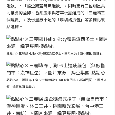
泡飲」、「酷企鵝藍莓氣泡飲」，同時更有三位明星共
同推薦的魚卵、香甜玉米與奢華松露組成的「三麗鷗三
個燒賣」，及份量感十足的「厚切豬扒包」等多樣化餐
點選擇。
點點心×三麗鷗 Hello Kitty蘋果派西多士。圖片來源｜緯豆集團-點點心
點點心×三麗鷗 布丁狗 卡士達菠蘿包（無販售門市：漢神巨蛋）。圖片來
源｜緯豆集團-點點心