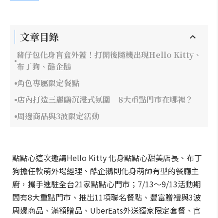
文章目錄
豬仔包化身盲盒外蓋！打開後隨機出現Hello Kitty、
布丁狗、酷企鵝
角色專屬限定餐點
店內打造三麗鷗沉浸式氛圍 8大重點門市在哪裡？
周邊商品與3波限定活動
點點心這次邀請Hello Kitty 化身點點心甜美店長、布丁
狗擔任軟萌外場經理、酷企鵝則化身萌帥有型的餐廳主
廚，攜手進駐全台21家點點心門市；7/13～9/13活動期
間有8大重點門市、推出11項聯名餐點、豐富贈禮與3波
周邊商品、滿額贈品、UberEats外送獨家限定套餐、官