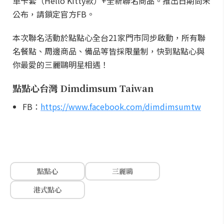
革卡套（Hello Kitty款）+全新聯名商品。推出日期尚未
公布，請鎖定官方FB。
本次聯名活動於點點心全台21家門市同步啟動，所有聯
名餐點、周邊商品、備品等皆採限量制，快到點點心與
你最愛的三麗鷗明星相遇！
點點心台灣 Dimdimsum Taiwan
FB：
https://www.facebook.com/dimdimsumtw
點點心
三麗鷗
港式點心