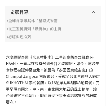
文章目錄
全球首家米其林二星泰式餐廳
從王室御廚到「鐵廚神」的主廚
必嚐料理推薦
六度蟬聯泰國《米其林指南》二星的高級泰式餐廳 R-
HAAN，一直以來只有飛到曼谷才能體驗，如今，這段美
食旅程被延伸至台北。被譽為「泰國國寶級主廚」的
Chumpol Jangprai 首度來台，受邀至台北喜來登大飯店
SUKHOTHAI 泰式餐廳，以16道單點料理與8道套餐，完
整呈現泰國北、中、南、東北四大地區的風土精華，讓
台灣饕客不必遠行，即可感受正宗泰國高端餐飲的細膩
層次。