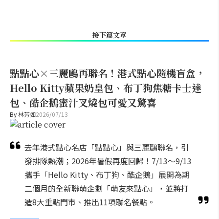
接下篇文章
點點心×三麗鷗再聯名！港式點心隨機盲盒，
Hello Kitty蘋果奶皇包、布丁狗焦糖卡士達
包、酷企鵝蜜汁叉燒包可愛又驚喜
By
林芳如
2026/07/13
去年港式點心名店「點點心」與三麗鷗聯名，引
發排隊熱潮；2026年暑假再度回歸！7/13～9/13
攜手「Hello Kitty、布丁狗、酷企鵝」展開為期
二個月的全新聯萌企劃「萌友來點心」，並將打
造8大重點門市、推出11項聯名餐點。