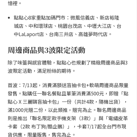
憶裡。
點點心8家重點加碼門市：微風信義店、新店裕隆
城店、中和環球店、桃園台茂店、中壢大江店、台
中LaLaport店、台南三井店、高雄夢時代店。
周邊商品與3波限定活動
除了味蕾與感官體驗，點點心也規劃了精緻周邊商品與3
波限定活動，滿足粉絲的期待。
首波：7/13起，消費滿額送盲抽卡包+軟萌周邊商品限量
發售。點購任一聯名餐點且單筆消費滿500元，即贈「點
點心 X 三麗鷗盲抽卡包」一份（共計4款，隨機出貨），
滿1000元贈二份，以此類推，贈完為止。聯名周邊商品
則是推出「聯名限定款手機支架（3款）」與「電繡皮革
卡套（2款 布丁狗/酷企鵝）」，卡套7/17起全台門市現
貨供應，限量販售，售完為止。