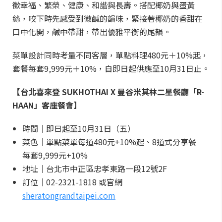
徵幸福、繁榮、健康、和諧與長壽。搭配椰奶與蛋黃
絲，咬下時先感受到微鹹的韻味，緊接著椰奶的香甜在
口中化開，鹹中帶甜，帶出優雅平衡的尾韻。
菜單設計同時考量不同客層，單點料理480元＋10%起，
套餐每套9,999元＋10%，自即日起供應至10月31日止。
【台北喜來登 SUKHOTHAI X 曼谷米其林二星餐廳「R-
HAAN」客座餐會】
時間｜即日起至10月31日（五）
菜色｜單點菜單每道480元+10%起、8道式分享餐
每套9,999元+10%
地址｜台北市中正區忠孝東路一段12號2F
訂位｜02-2321-1818 或官網
sheratongrandtaipei.com