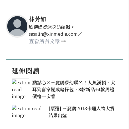
林芳如
欣傳媒資深採訪編輯。
sasalin@xinmedia.com／
happy21917@gmail.com
查看所有文章
延伸閱讀
點點心×三麗鷗夢幻聯名！人魚漢頓、大
耳狗喜拿變成豬仔包，8款新品+4款周邊
價格一次看
[票選] 三麗鷗2013卡通人物大賞
結果出爐