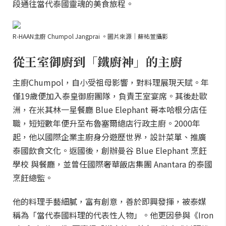
段通往當代泰國靈魂的美食旅程。
R-HAAN主廚 Chumpol Jangprai 。圖片來源｜蘇祐萱攝影
從王室御廚到「鐵廚神」的主廚
主廚Chumpol，自小受祖母影響，對料理展現天賦。年
僅19歲便加入泰皇御廚團隊，負責王室宴席。其後赴歐
洲，在米其林一星餐廳 Blue Elephant 哥本哈根分店任
職，短短數年便升至布魯塞爾總店行政主廚。2000年
起，他以國際企業主廚身分遊歷世界，設計菜單、推廣
泰國飲食文化。返國後，創辦曼谷 Blue Elephant 烹飪
學校 與餐廳，並曾任國際奢華飯店集團 Anantara 的泰國
烹飪總監。
他的料理手藝細膩，富有創意，善於即興發揮，被泰媒
稱為「當代泰國料理的代表性人物」。他更因參與《Iron