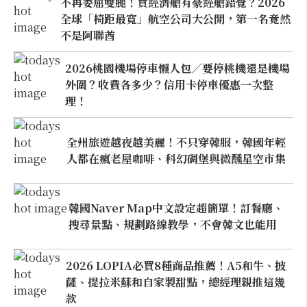
不再委屈雙腿！買經濟艙有豪經艙錯覺？2026
全球「椅距最寬」航空公司大公開，第一名竟然
不是阿聯酋
2026桃園機場停車懶人包／要停桃機還是機場
外圍？收費各多少？信用卡停車優惠一次整
理！
全州旅遊越夜越美麗！不只穿韓服，韓國年輕
人都在瘋老屋咖啡、科幻碉堡與微醺星空市集
韓國Naver Map中文設定超簡單！訂餐廳、
搜尋景點、規劃路線教學，不會韓文也能用
2026 LOPIA必買8種商品推薦！A5和牛、披
薩、提拉米蘇和自家製甜點，總經理親推這幾
款