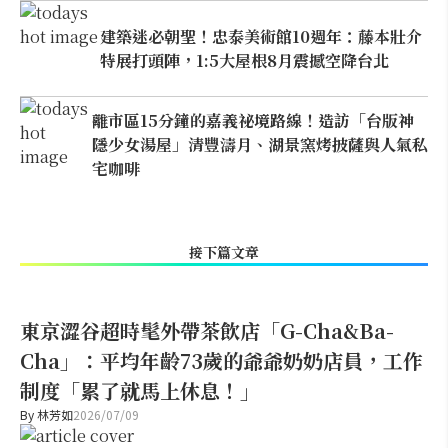
建築迷必朝聖！忠泰美術館10週年：藤本壯介
特展打頭陣，1:5大屋根8月震撼空降台北
離市區15分鐘的嘉義祕境路線！造訪「台版神
隱少女湯屋」清豐濤月、湖景窯烤披薩與人氣私
宅咖啡
接下篇文章
東京澀谷超時髦外帶茶飲店「G-Cha&Ba-
Cha」：平均年齡73歲的爺爺奶奶店員，工作
制度「累了就馬上休息！」
By
林芳如
2026/07/09