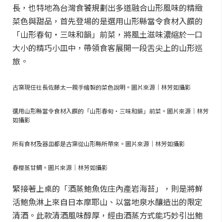
長，也特地為台灣食饕規劃出多道融合山形風味的精緻
菜色與甜品，首先登場的是選用山形縣當令食材入饌的
「山形春旬・三味和韻」前菜，將風土滋味濃縮於一口
大小的精巧小皿中，帶領食客展開一段舌尖上的山形巡
旅。
古窯現任社長佐藤太一親手繪製的菜色說明。圖片來源｜林芳如攝影
選用山形縣當令食材入饌的「山形春旬・三味和韻」前菜。圖片來源｜林芳
如攝影
所有食材及器皿都是古窯從山形縣所帶來。圖片來源｜林芳如攝影
春櫻蒸甘鯛。圖片來源｜林芳如攝影
緊接著上桌的「酒蒸鮑魚佐庄內產岩海苔」，則是將鮮
活鮑魚淋上來自日本摩耶山、以當地泉水釀造出的限定
清酒。此款清酒風味醇厚，經由酒蒸方式能巧妙引出鮑