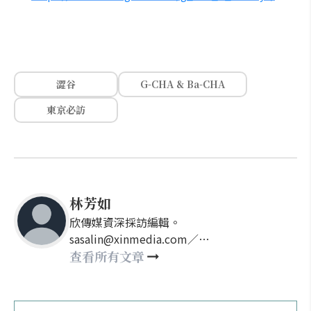
澀谷
G-CHA & Ba-CHA
東京必訪
林芳如
欣傳媒資深採訪編輯。
sasalin@xinmedia.com／
happy21917@gmail.com
查看所有文章