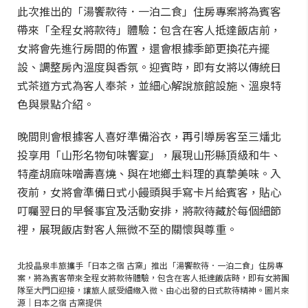
此次推出的「湯饗款待．一泊二食」住房專案將為賓客
帶來「全程女將款待」體驗：包含在客人抵達飯店前，
女將會先進行房間的佈置，還會根據季節更換花卉擺
設、調整房內溫度與香氛。迎賓時，即有女將以傳統日
式茶道方式為客人奉茶，並細心解說旅館設施、溫泉特
色與景點介紹。
晚間則會根據客人喜好準備浴衣，再引導房客至三燔北
投享用「山形名物旬味饗宴」，展現山形縣頂級和牛、
特產胡麻味噌壽喜燒、與在地鄉土料理的真摯美味。入
夜前，女將會準備日式小饅頭與手寫卡片給賓客，貼心
叮囑翌日的早餐事宜及活動安排，將款待藏於每個細節
裡，展現飯店對客人無微不至的關懷與尊重。
北投晶泉丰旅攜手「日本之宿 古窯」推出「湯饗款待．一泊二食」住房專
案，將為賓客帶來全程女將款待體驗，包含在客人抵達飯店時，即有女將團
隊至大門口迎接，讓旅人感受細緻入微、由心出發的日式款待精神。圖片來
源｜日本之宿 古窯提供