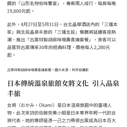
饌的「山形名物旬味饗宴」，專案兩人成行、每房每晚
19,600元起。
此外，4月27日至5月31日，台北晶華酒店內的「三燔本
家」與北投晶泉丰旅的「三燔北投」餐廳將延續客座熱
潮、推出「古窯特製胡麻味噌壽喜燒套餐」，食客可以
品嘗到古窯傳承30年的經典料理，價格每人2,280元
起。
古窯特製胡麻味噌壽喜燒套餐。圖片來源｜林芳如攝影
日本傳統溫泉旅館女將文化 引入晶泉
丰旅
女將（おかみ，Okami）是日本溫泉旅館中的靈魂人
物，此次來訪的佐藤奈美小姐是日本業界年輕一代的女
將代表，她的導師是憑一己之力帶領古窯成為日本百大