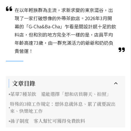
在以年輕族群為主流，求新求變的東京澀谷，出
現了一家打破想像的外帶茶飲店。2026年3月開
幕的「G-Cha&Ba-Cha」乍看是間設計感十足的飲
料店，但和別的地方完全不一樣的是，店員平均
年齡高達73歲，由一群充滿活力的爺爺和奶奶負
責營運！
文章目錄
菜單7種茶飲 還能選擇「想和店員聊天、拍照」
特殊的3條工作規定：想休息就休息、累了就要說出
來、快樂地工作
孫子制度 客人幫忙可獲得免費飲料