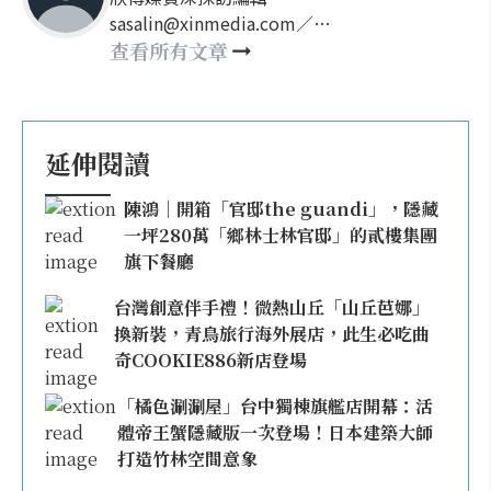
sasalin@xinmedia.com／
happy21917@gmail.com
查看所有文章
延伸閱讀
陳鴻｜開箱「官邸the guandi」，隱藏
一坪280萬「鄉林士林官邸」的貳樓集團
旗下餐廳
台灣創意伴手禮！微熱山丘「山丘芭娜」
換新裝，青鳥旅行海外展店，此生必吃曲
奇COOKIE886新店登場
「橘色涮涮屋」台中獨棟旗艦店開幕：活
體帝王蟹隱藏版一次登場！日本建築大師
打造竹林空間意象