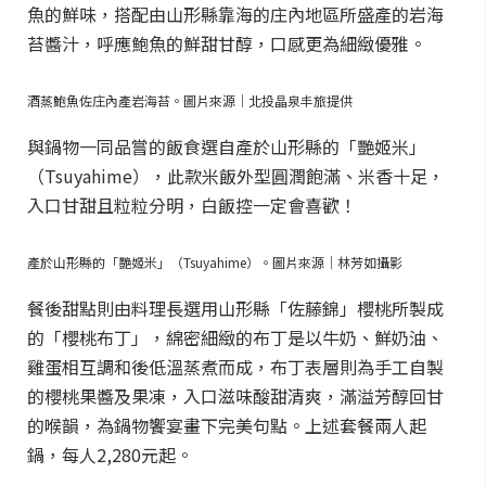
魚的鮮味，搭配由山形縣靠海的庄內地區所盛產的岩海
苔醬汁，呼應鮑魚的鮮甜甘醇，口感更為細緻優雅。
酒蒸鮑魚佐庄內產岩海苔。圖片來源｜北投晶泉丰旅提供
與鍋物一同品嘗的飯食選自產於山形縣的「艷姬米」
（Tsuyahime），此款米飯外型圓潤飽滿、米香十足，
入口甘甜且粒粒分明，白飯控一定會喜歡！
產於山形縣的「艷姬米」（Tsuyahime）。圖片來源｜林芳如攝影
餐後甜點則由料理長選用山形縣「佐藤錦」櫻桃所製成
的「櫻桃布丁」，綿密細緻的布丁是以牛奶、鮮奶油、
雞蛋相互調和後低溫蒸煮而成，布丁表層則為手工自製
的櫻桃果醬及果凍，入口滋味酸甜清爽，滿溢芳醇回甘
的喉韻，為鍋物饗宴畫下完美句點。上述套餐兩人起
鍋，每人2,280元起。