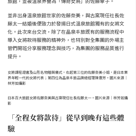
旅館，並被溫泉界譽為「傳奇女將」的佐藤幸子。
並非出身溫泉旅館世家的佐藤奈美，與古窯現任社長佐
藤太一結婚後便致力於發揚日式溫泉旅館獨有的女將文
化。此次來台交流，除了在晶泉丰旅既有的服務流程中
導入女將款待服務的精神外，也特別對全集團的外場主
管們開班分享服務理念與技巧，為集團的服務品質進行
提升。
女將課程證書及山形名物贈與儀式，右起第三位的佐藤奈美小姐，是日本業
界年輕一代的女將代表；第四位為晶泉丰旅品牌總經理陳惠芳。圖片來源｜
林芳如攝影
日本百大旅館女將佐藤奈美與古窯現任社長佐藤太一。圖片來源｜林芳如攝
影
「全程女將款待」從早到晚有這些體
驗