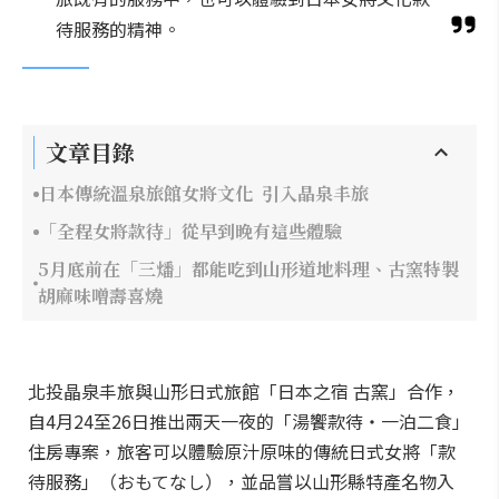
待服務的精神。
文章目錄
日本傳統溫泉旅館女將文化 引入晶泉丰旅
「全程女將款待」從早到晚有這些體驗
5月底前在「三燔」都能吃到山形道地料理、古窯特製
胡麻味噌壽喜燒
北投晶泉丰旅與山形日式旅館「日本之宿 古窯」合作，
自4月24至26日推出兩天一夜的「湯饗款待‧一泊二食」
住房專案，旅客可以體驗原汁原味的傳統日式女將「款
待服務」（おもてなし），並品嘗以山形縣特產名物入