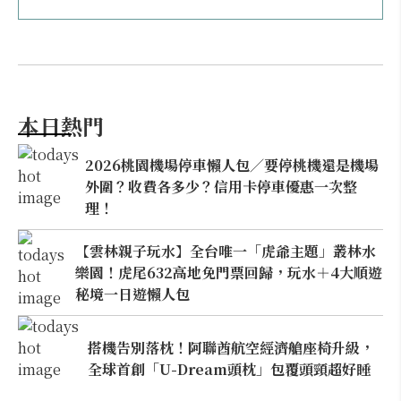
本日熱門
2026桃園機場停車懶人包／要停桃機還是機場
外圍？收費各多少？信用卡停車優惠一次整
理！
【雲林親子玩水】全台唯一「虎爺主題」叢林水
樂園！虎尾632高地免門票回歸，玩水＋4大順遊
秘境一日遊懶人包
搭機告別落枕！阿聯酋航空經濟艙座椅升級，
全球首創「U-Dream頭枕」包覆頭頸超好睡