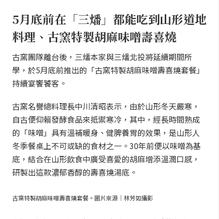
5月底前在「三燔」都能吃到山形道地
料理、古窯特製胡麻味噌壽喜燒
古窯團隊離台後，三燔本家與三燔北投將延續期間所
學，於5月底前推出的「古窯特製胡麻味噌壽喜燒套餐」
持續宴饗饕客。
古窯名譽總料理長中川清昭表示，由於山形冬天嚴寒，
自古便仰賴發酵食品來抵禦寒冷，其中，經長時間熟成
的「味噌」具有溫補暖身、健脾養胃的效果，是山形人
冬季餐桌上不可或缺的食材之一。30年前便以味噌為基
底，結合在山形飲食中廣受喜愛的胡麻增添溫潤口感，
研製出這款濃郁香醇的壽喜燒湯底。
古窯特製胡麻味噌壽喜燒套餐。圖片來源｜林芳如攝影