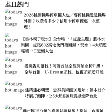
本日熱門
2026桃園機場停車懶人包／要停桃機還是機場
外圍？收費各多少？信用卡停車優惠一次整
理！
【雲林親子玩水】全台唯一「虎爺主題」叢林水
樂園！虎尾632高地免門票回歸，玩水＋4大順遊
秘境一日遊懶人包
搭機告別落枕！阿聯酋航空經濟艙座椅升級，
全球首創「U-Dream頭枕」包覆頭頸超好睡
建築迷必朝聖！忠泰美術館10週年：藤本壯介
特展打頭陣，1:5大屋根8月震撼空降台北
離市區15分鐘的嘉義祕境路線！造訪「台版神