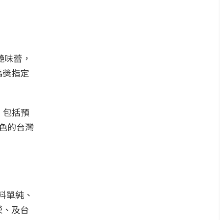
艷味蕾，
馬獎指定
，包括預
色的台灣
原料單純、
榮、及台