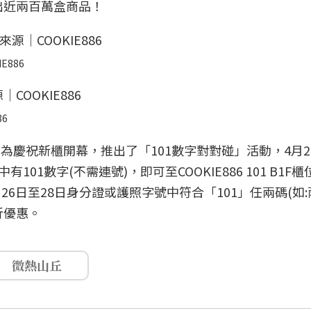
出近兩百萬盒商品！
E886
86
心，為慶祝新櫃開幕，推出了「101數字對對碰」活動，4月26
01數字(不需連號)，即可至COOKIE886 101 B1F
月26日至28日身分證或護照字號中符合「101」任兩碼(如:
折優惠。
微熱山丘