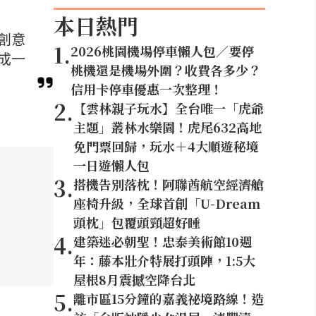
本日熱門
創意
1
.
2026桃園機場停車懶人包／要停
成一
桃機還是機場外圍？收費各多少？
信用卡停車優惠一次整理！
2
.
【雲林親子玩水】全台唯一「虎爺
主題」叢林水樂園！虎尾632高地
免門票回歸，玩水＋4大順遊秘境
一日遊懶人包
3
.
搭機告別落枕！阿聯酋航空經濟艙
座椅升級，全球首創「U-Dream
頭枕」包覆頭頸超好睡
4
.
建築迷必朝聖！忠泰美術館10週
年：藤本壯介特展打頭陣，1:5大
屋根8月震撼空降台北
5
.
離市區15分鐘的嘉義祕境路線！造