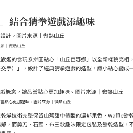
」結合猜拳遊戲添趣味
來源｜微熱山丘
友歡迎的食玩系拼圖點心「山丘芭娜娜」以全新樣貌亮相
來交手）」，設計了經典猜拳遊戲的造型，讓小點心變成
品嘗點心更加趣味。圖片來源｜微熱山丘
燥技術完整保留山蕉甜中帶酸的濃郁果香，Waffle餅
濃郁，而剪刀、石頭、布三款趣味限定包裝及餅乾造型，