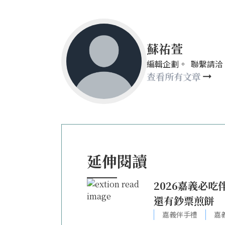
蘇祐萱
編輯企劃。 聯繫請洽：mays
查看所有文章
延伸閱讀
2026嘉義必
還有鈔票煎餅
嘉義伴手禮
嘉