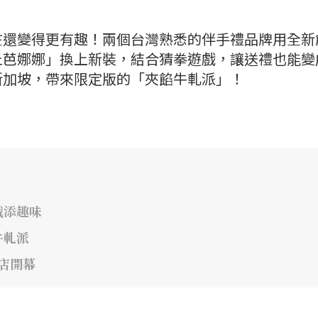
在還變得更有趣！兩個台灣熟悉的伴手禮品牌用全新
丘芭娜娜」換上新裝，結合猜拳遊戲，讓送禮也能變
新加坡，帶來限定版的「夾餡牛軋派」！
戲添趣味
牛軋派
1店開幕