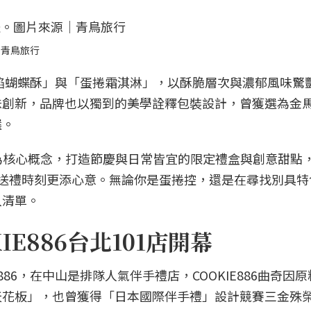
｜青鳥旅行
夾餡蝴蝶酥」與「蛋捲霜淇淋」，以酥脆層次與濃郁風味驚
味創新，品牌也以獨到的美學詮釋包裝設計，曾獲選為金
選。
」為核心概念，打造節慶與日常皆宜的限定禮盒與創意甜點
送禮時刻更添心意。無論你是蛋捲控，還是在尋找別具特
入清單。
E886台北101店開幕
886，在中山是排隊人氣伴手禮店，COOKIE886曲奇因
天花板」，也曾獲得「日本國際伴手禮」設計競賽三金殊