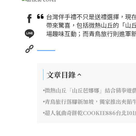
台灣伴手禮不只是送禮選擇，現
帶來驚喜，包括微熱山丘的「山
場趣味互動；而青鳥旅行則進軍
文章目錄
微熱山丘「山丘芭娜娜」結合猜拳遊
青鳥旅行落腳新加坡，獨家推出夾餡
超人氣曲奇餅乾COOKIE886台北10