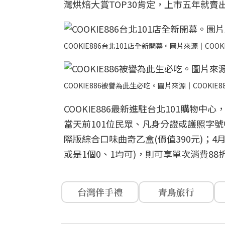
灣烘焙大賞TOP30肯定，上市五年就賣
COOKIE886台北101店全新開幕。圖片來源｜COOKI
COOKIE886被譽為此生必吃。圖片來源｜COOKIE8
COOKIE886最新進駐台北101購物中
當天前101位民眾、凡身分證或護照字號中有1
際版綜合口味曲奇乙盒(價值390元)；4
或是1個0、1均可)，則可享單次消費88
台灣伴手禮
青鳥旅行