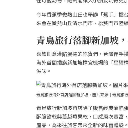
往可愛動物，絕對能讓大小朋友玩得更
今年香蕉季微熱山丘也舉辦「蕉手」擂
來會在微熱山丘清水門市、松菸門市陸續
青鳥旅行落腳新加坡，
喜歡創意灌餡蛋捲的吃貨們，台灣伴手禮
海外首間插旗新加坡樟宜機場的「星耀樟宜」（
滋味。
青鳥旅行海外首店落腳新加坡。圖片來源｜青鳥旅
青鳥旅行新加坡首店除了販售經典灌餡
酥脆餅乾與蔓越莓果乾，口感層次豐富
產品，為來往旅客帶來全新的味蕾體驗