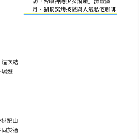
訪「台版神隱少女湯屋」清豐濤
月、湖景窯烤披薩與人氣私宅咖啡
，這次結
一場遊
乾搭配山
不同於過