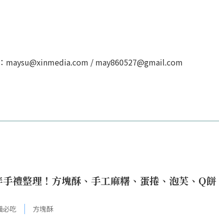
u@xinmedia.com / may860527@gmail.com
吃伴手禮整理！方塊酥、手工麻糬、蛋捲、泡芙、Q餅
義必吃
方塊酥