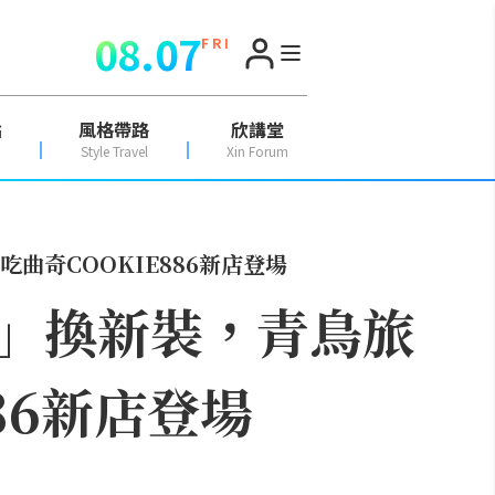
08.07
F R I
點
風格帶路
欣講堂
Style Travel
Xin Forum
奇COOKIE886新店登場
」換新裝，青鳥旅
86新店登場