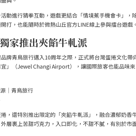
加盡興。
台活動進行猜拳互動，遊戲更結合「情境蕉手機會卡」，
開打，也能隨時於微熱山丘官方LINE線上參與擂台遊戲
獨家推出夾餡牛軋派
品牌青鳥旅行邁入10周年之際，正式將台灣蛋捲文化帶
Jewel Changi Airport），讓國際旅客也能品味
行
蛋捲，還特別推出限定的「夾餡牛軋派」，融合濃郁奶香
，外層裹上苦甜巧克力，入口即化，不甜不膩，有別於市
。