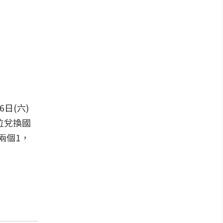
日(六)
櫃位兌換國
兩個1，