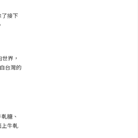
除了接下
。
向世界，
來自台灣的
牛軋糖、
面上牛軋