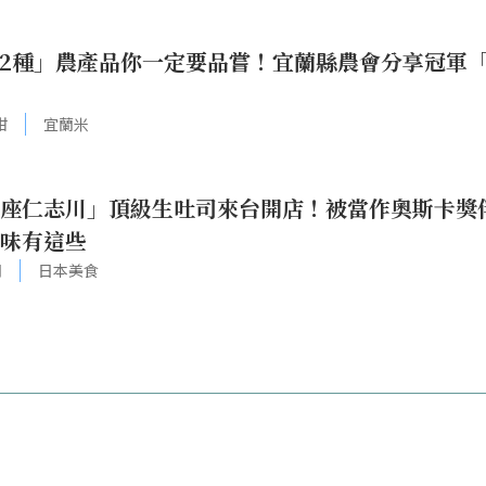
2種」農產品你一定要品嘗！宜蘭縣農會分享冠軍
柑
宜蘭米
座仁志川」頂級生吐司來台開店！被當作奧斯卡獎
味有這些
司
日本美食