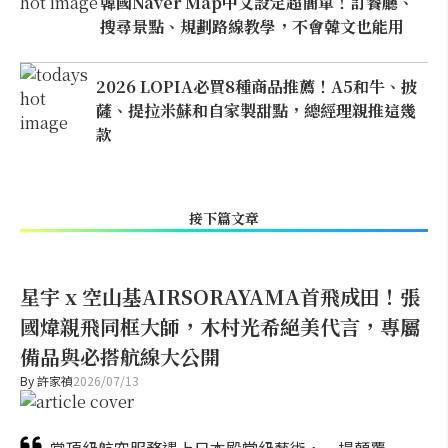
韓國Naver Map中文設定超簡單！訂餐廳、
搜尋景點、規劃路線教學，不會韓文也能用
2026 LOPIA必買8種商品推薦！A5和牛、披
薩、提拉米蘇和自家製甜點，總經理親推這幾
款
接下篇文章
星宇 x 空山基AIRSORAYAMA首飛成田！張
國煒親飛同框大師，木村光希絕美代言，專屬
備品與必搭航線大公開
By
許家禎
2026/07/13