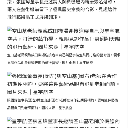
接，張國煒董事長更邀請大師於機艙內親筆簽名落款，
兩人在藝術機前留下了極具歷史意義的合影，見證這件
飛行藝術品正式展翅翱翔。
空山基老師親臨成田機場迎接這架自己與星宇航空共同打造的藝術機，親眼
見證作品化身翱翔天際的飛行藝術。圖片來源｜星宇航空
張國煒董事長(圖左)與空山基(圖右)老師在合作初期便相約，要將這件藝術
品親自飛到老師面前。圖片來源｜星宇航空