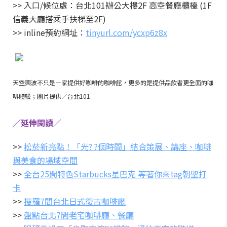
>> 入口/候位處：台北101辦公大樓2F 高空餐廳櫃檯 (1F
信義大廳搭乘手扶梯至2F)
>> inline預約網址：
tinyurl.com/ycxp6z8x
天空興波不只是一家提供好咖啡的咖啡館，更多的是提供品飲者更全面的咖
啡體驗；圖片提供／台北101
／延伸閱讀／
>>
松菸新亮點！「光? ?個時間」結合策展、講座、咖啡
與美食的場域空間
>>
全台25間特色Starbucks星巴克 等著你來tag朝聖打
卡
>>
搜羅7間台北日式復古咖啡廳
>>
盤點台北7間老宅咖啡廳、餐廳