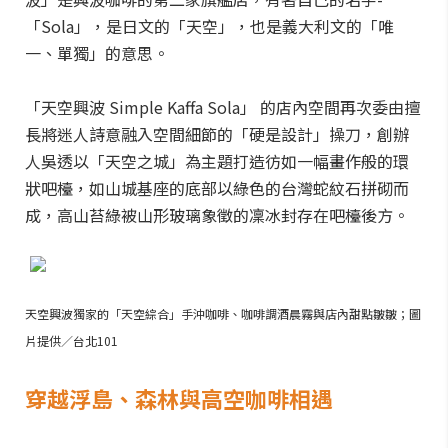
「Sola」，是日文的「天空」，也是義大利文的「唯
一、單獨」的意思。
「天空興波 Simple Kaffa Sola」 的店內空間再次委由擅
長將迷人詩意融入空間細節的「硬是設計」操刀，創辦
人吳透以「天空之城」為主題打造彷如一幅畫作般的環
狀吧檯，如山城基座的底部以綠色的台灣蛇紋石拼砌而
成，高山苔綠被山形玻璃象徵的凜冰封存在吧檯後方。
天空興波獨家的「天空綜合」手沖咖啡、咖啡調酒晨霧與店內甜點皺皺；圖
片提供／台北101
穿越浮島、森林與高空咖啡相遇