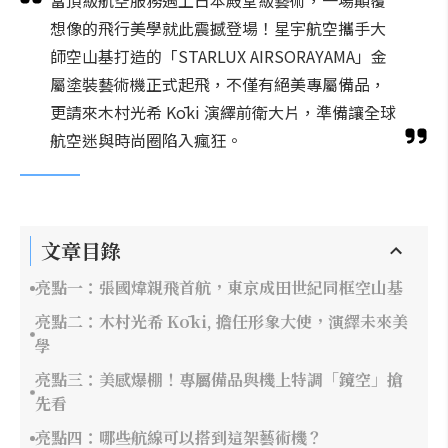
當頂級航空服務遇上日本殿堂級藝術，一場顛覆
想像的飛行美學就此震撼登場！星宇航空攜手大
師空山基打造的「STARLUX AIRSORAYAMA」金
屬塗裝藝術機正式起飛，不僅有絕美專屬備品，
更請來木村光希 Kōki 演繹前衛大片，準備讓全球
航空迷與時尚圈陷入瘋狂。
文章目錄
亮點一：張國煒親飛首航，東京成田世紀同框空山基
亮點二：木村光希 Kōki, 擔任形象大使，演繹未來美
學
亮點三：美感爆棚！專屬備品與機上特調「鏡空」搶
先看
亮點四：哪些航線可以搭到這架藝術機？