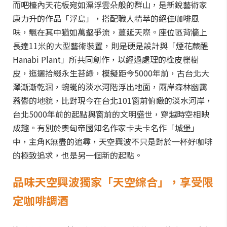
而吧檯內天花板宛如漂浮雲朵般的群山，是新銳藝術家
康力升的作品「浮島」，搭配職人精萃的絕佳咖啡風
味，飄在其中猶如萬壑爭流，蔓延天際。座位區背牆上
長達11米的大型藝術裝置，則是硬是設計與「煙花蕨醒
Hanabi Plant」所共同創作，以經過處理的栓皮櫟樹
皮，迤邐拾綴永生苔綠，模擬距今5000年前，古台北大
澤漸漸乾涸，蜿蜒的淡水河階浮出地面，兩岸森林幽靄
蓊鬱的地貌，比對現今在台北101窗前俯瞰的淡水河岸，
台北5000年前的起點與窗前的文明盛世，穿越時空相映
成趣。有別於奧匈帝國知名作家卡夫卡名作「城堡」
中，主角K無盡的追尋，天空興波不只是對於一杯好咖啡
的極致追求，也是另一個新的起點。
品味天空興波獨家「天空綜合」，享受限
定咖啡調酒