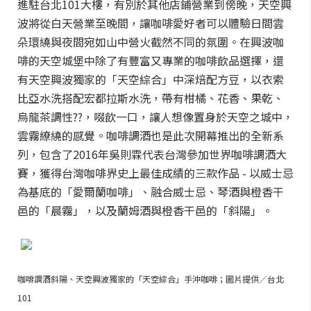
進駐台北101大樓，有別於其他店鋪營業到傍晚，天空興
波將從白天營業至晚間，讓咖啡愛好者可以體驗日間雲
朵環繞與夜間宛如山中營火截然不同的氛圍。在興波咖
啡的天空城堡中除了有豐富又專業的咖啡飲品選擇，還
有天空興波獨家的「天空綜合」中深焙配方豆，以衣索
比亞水洗搭配宏都拉斯水洗，帶有柑橘、花香、果乾、
烏龍茶調性??，啜飲一口，讓人想像置身於天空之城中，
雲霧繚繞的感覺。咖啡調酒也是此次開幕推出的全新系
列，包含了2016年吳則霖代表台灣參加世界咖啡調酒大
賽，獲得台灣咖啡界史上最佳成績的三款作品 - 以威士忌
為基底的「愛爾蘭咖啡」、融合威士忌、琴酒與橙香干
邑的「晨霧」，以及蘭姆酒與橙香干邑的「斜陽」。
咖啡調酒斜陽、天空興波獨家的「天空綜合」手沖咖啡；圖片提供／台北
101