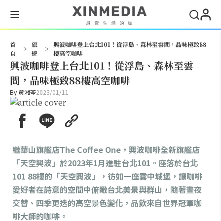
搜尋
首
旅
興波咖啡登上台北101！從浮島、森林至雲間，品味極致88
>
>
頁
遊
樓高空咖啡
興波咖啡登上台北101！從浮島、森林至雲
間，品味極致88樓高空咖啡
By
黃湘芩
2023/01/11
繼華山旗艦店The Coffee One，興波咖啡全新旗艦店
「天空興波」於2023年1月進駐台北101。座落於台北
101 88樓的「天空興波」，彷如一座雲中城堡，讓咖啡
愛好者在詩意的空間中俯瞰台北美景與群山，隨著晝夜
交替、四季更迭的高空景色變化，品飲來自世界冠軍咖
啡大師的咖啡。