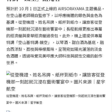
預計於 10 月 1 日正式上線的 AIRSORAYAMA 主題備品，
在空山基老師親自監修下，以呼應機體的銀色與金色為
基調。從登機證、姓名吊牌、紙杯到紙巾，讓旅客從登
機那一刻起就沉浸在藝術饗宴中；長程航線更推出專屬
的經濟艙與豪華經濟艙過夜包。此外，機上還提供專屬
特調「空山基特調-鏡空」，以琴酒、甜白酒為基底，融
合西洋梨、荔枝與檸檬風味，呈現宛如陽光灑落的淡金
色酒體，透過味覺完美呼應大師科技與感性交織的創作
世界。
從登機證、姓名吊牌、紙杯到紙巾，讓旅客從登機那一刻起就沉浸在藝術饗
宴中。圖片來源｜星宇航空