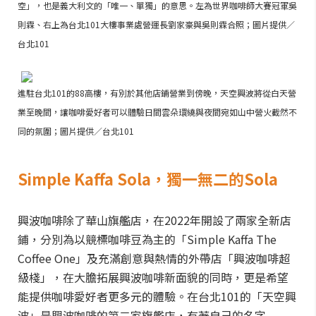
空」，也是義大利文的「唯一、單獨」的意思。左為世界咖啡師大賽冠軍吳
則霖、右上為台北101大樓事業處營運長劉家豪與吳則霖合照；圖片提供／
台北101
進駐台北101的88高樓，有別於其他店鋪營業到傍晚，天空興波將從白天營
業至晚間，讓咖啡愛好者可以體驗日間雲朵環繞與夜間宛如山中營火截然不
同的氛圍；圖片提供／台北101
Simple Kaffa Sola，獨一無二的Sola
興波咖啡除了華山旗艦店，在2022年開設了兩家全新店
鋪，分別為以競標咖啡豆為主的「Simple Kaffa The
Coffee One」及充滿創意與熱情的外帶店「興波咖啡超
級棧」，在大膽拓展興波咖啡新面貌的同時，更是希望
能提供咖啡愛好者更多元的體驗。在台北101的「天空興
波」是興波咖啡的第二家旗艦店，有著自己的名字-