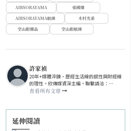
AIRSORAYAMA
張國煒
AIRSORAYAMA航線
木村光希
空山銀備品
空山銀航線
許家禎
20年+媒體淬鍊，歷經生活線的感性與財經線
的理性。欣傳媒資深主編。聯繫請洽：
nellyhsu@xinmedia.com
查看所有文章
延伸閱讀