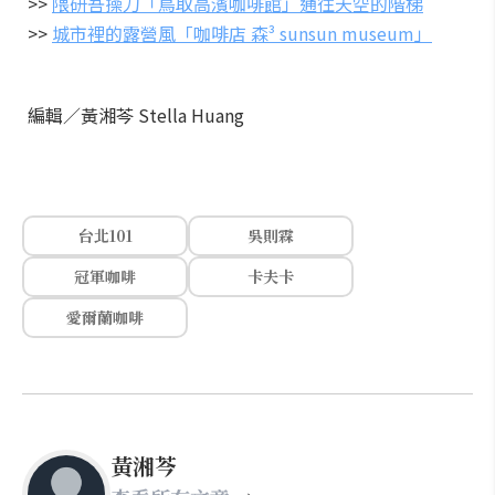
>>
隈研吾操刀「鳥取高濱咖啡館」通往天空的階梯
>>
城市裡的露營風「咖啡店 森³ sunsun museum」
編輯／黃湘芩 Stella Huang
台北101
吳則霖
冠軍咖啡
卡夫卡
愛爾蘭咖啡
黃湘芩