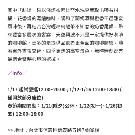
其中「斜陽」是以淺焙衣索比亞水洗豆萃取出帶有柑
橘、花香調的濃縮咖啡，調和了蘭姆酒與橙香干邑甜蜜
風味後，再結合台灣輕焙烏龍茶不知春的奶香尾韻，帶
來豐富多層次的饗宴。天空興波不只是一家提供好咖啡
的咖啡館，更多的是提供品飲者更全面的咖啡體驗，隨
著窗外晝夜交替、四季更迭的高空景色，無時無刻都有
最適合當時心境的選擇。
／Info／
1/17 起試營運12:00~20:00 ; 1/12-1/16 12:00-18:00 (
僅開放部分座位)
春節期間異動：1/21(除夕)公休、1/22(初一)~1/26(初
五) 12:00~18:00
>> 地址：台北市信義區信義路五段7號88樓