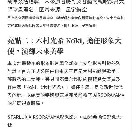
星宇航空張國煒董事長邀請空山基老師於機艙內親筆簽名落款，未來旅客將
可於客艙內親眼欣賞大師珍貴簽名。圖片來源｜星宇航空
亮點二：木村光希 Kōki, 擔任形象大
使，演繹未來美學
本次計畫發布的形象影片與全新機上安全影片引發熱烈
討論。官方正式公開由日本天王巨星木村拓哉與歌手工
藤靜香的二女兒、兼具國際舞台經驗的模特兒女演員及
作曲家「Kōki,（木村光希）」擔任主演，身為新世代代
表的她，以絕美的姿態與氣場完美詮釋了 AIRSORAYAMA
的前衛視覺體驗。
STARLUX AIRSORAYAMA形象影片，由光希擔任形象大
使