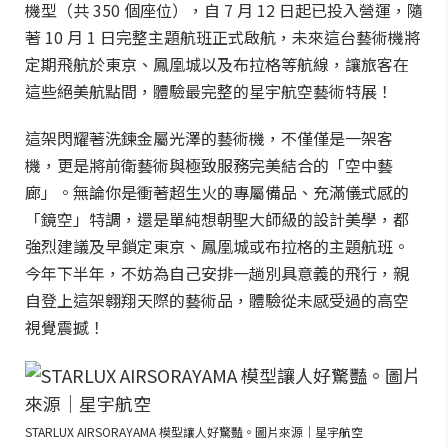
機型（共 350 個座位），自 7 月 12 日起已投入營運，隨
著 10 月 1 日完整主題航班正式啟航，未來這台藝術機將
定期飛航於東京、鳳凰城以及布拉格等航線，讓旅客在
這些絕美航點間，體驗最完整的星宇航空藝術特展！
這架閃耀著洗鍊金屬光澤的藝術機，不僅僅是一架客
機，更是將前衛藝術與極致服務完美結合的「空中藝
廊」。無論你是衝著超生火的專屬備品、充滿儀式感的
「鏡空」特調，還是單純想朝聖大師級的設計美學，都
強烈建議及早鎖定東京、鳳凰城或布拉格的主題航班。
今年下半年，不妨為自己安排一趟別具意義的飛行，親
自登上這架翱翔天際的藝術品，體驗從未感受過的高空
視覺震撼！
STARLUX AIRSORAYAMA 模型讓人好驚豔。圖片來源｜星宇航空