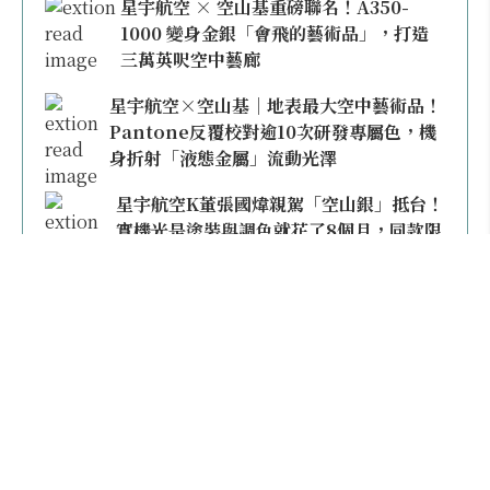
星宇航空 × 空山基重磅聯名！A350-
1000 變身金銀「會飛的藝術品」，打造
三萬英呎空中藝廊
星宇航空×空山基｜地表最大空中藝術品！
Pantone反覆校對逾10次研發專屬色，機
身折射「液態金屬」流動光澤
星宇航空K董張國煒親駕「空山銀」抵台！
實機光是塗裝與調色就花了8個月，同款限
量模型上架即秒殺
本日熱門
不再委屈雙腿！買經濟艙有豪經艙錯覺？2026