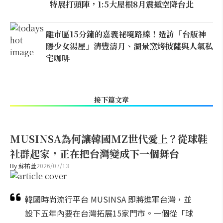
特展打頭陣，1:5大屋根8月震撼空降台北
離市區15分鐘的嘉義祕境路線！造訪「台版神
隱少女湯屋」清豐濤月、湖景窯烤披薩與人氣私
宅咖啡
接下篇文章
MUSINSA為何讓韓國MZ世代愛上？從球鞋
社群起家，正在把台灣變成下一個舞台
By
蘇祐萱
2026/07/13
韓國時尚流行平台 MUSINSA 即將進軍台灣，並
設下五年內要在台灣拓展15家門市。一個從「球