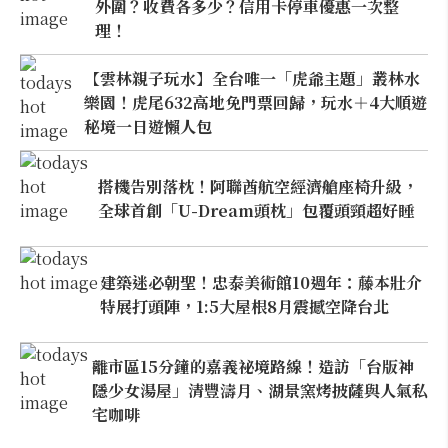
外圍？收費各多少？信用卡停車優惠一次整
理！
【雲林親子玩水】全台唯一「虎爺主題」叢林水
樂園！虎尾632高地免門票回歸，玩水＋4大順遊
秘境一日遊懶人包
搭機告別落枕！阿聯酋航空經濟艙座椅升級，
全球首創「U-Dream頭枕」包覆頭頸超好睡
建築迷必朝聖！忠泰美術館10週年：藤本壯介
特展打頭陣，1:5大屋根8月震撼空降台北
離市區15分鐘的嘉義祕境路線！造訪「台版神
隱少女湯屋」清豐濤月、湖景窯烤披薩與人氣私
宅咖啡