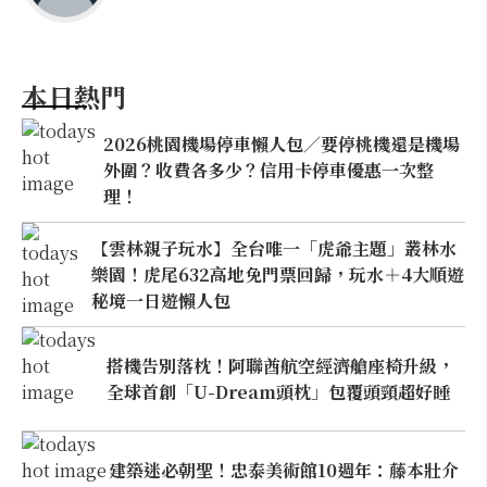
本日熱門
2026桃園機場停車懶人包／要停桃機還是機場
外圍？收費各多少？信用卡停車優惠一次整
理！
【雲林親子玩水】全台唯一「虎爺主題」叢林水
樂園！虎尾632高地免門票回歸，玩水＋4大順遊
秘境一日遊懶人包
搭機告別落枕！阿聯酋航空經濟艙座椅升級，
全球首創「U-Dream頭枕」包覆頭頸超好睡
建築迷必朝聖！忠泰美術館10週年：藤本壯介