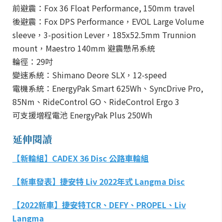
前避震：Fox 36 Float Performance, 150mm travel
後避震：Fox DPS Performance，EVOL Large Volume
sleeve，3-position Lever，185x52.5mm Trunnion
mount，Maestro 140mm 避震懸吊系統
輪徑：29吋
變速系統：Shimano Deore SLX，12-speed
電機系統：EnergyPak Smart 625Wh、SyncDrive Pro,
85Nm、RideControl GO、RideControl Ergo 3
可支援增程電池 EnergyPak Plus 250Wh
延伸閱讀
【新輪組】CADEX 36 Disc 公路車輪組
【新車發表】捷安特 Liv 2022年式 Langma Disc
【2022新車】捷安特TCR、DEFY、PROPEL、Liv
Langma