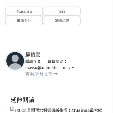
Musinsa
流行
電商平台
韓國品牌
蘇祐萱
編輯企劃。 聯繫請洽：
maysu@xinmedia.com /
may860527@gmail.com
查看所有文章
延伸閱讀
首爾聖水洞逛街新指標！Musinsa最大旗