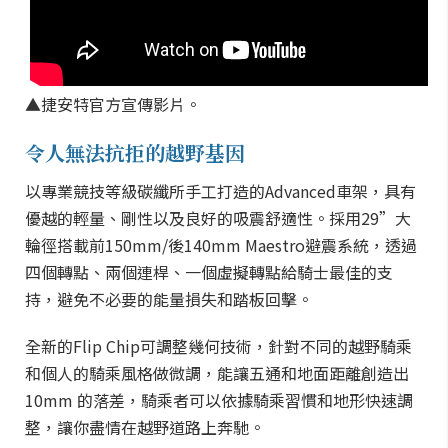
▲捷安特官方宣傳影片。
令人無法抗拒的越野基因
以專業競技等級碳纖所手工打造的Advanced車架，具有
優越的輕量、剛性以及良好的吸震舒適性。採用29”大
輪徑搭載前150mm/後140mm Maestro避震系統，透過
四個轉點、兩個連桿、一個虛擬轉點給騎士最佳的支
持，避免不必要的能量損失和踏板回擊。
全新的Flip Chip可調整幾何技術，針對不同的越野騎乘
和個人的騎乘風格做微調，能讓五通和地面距離創造出
10mm 的落差，騎乘者可以依據騎乘習慣和地形快速調
整，讓你盡情在越野道路上奔馳。