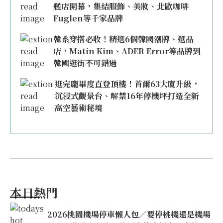
艦店開幕，集結服飾、美妝、北歐咖啡
Fuglen等千家品牌
韓系穿搭必收！精選6個韓國潮牌、選品
店，Matin Kim、ADER Error等品牌到
韓國逛街不可錯過
逛完龐畢度直登頂樓！首爾63大廈升級，
沉浸式觀景台、解禁16年停機坪打造全新
高空藝術秘境
本日熱門
2026桃園機場停車懶人包／要停桃機還是機場