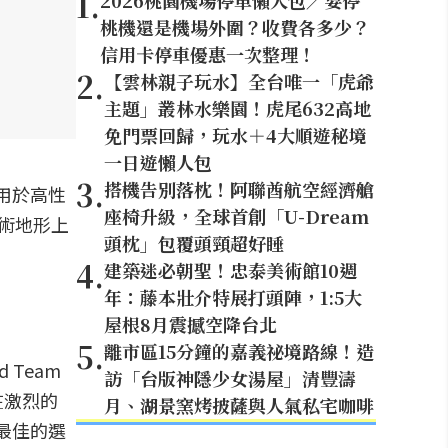
1
.
2026桃園機場停車懶人包／要停
桃機還是機場外圍？收費各多少？
信用卡停車優惠一次整理！
2
.
【雲林親子玩水】全台唯一「虎爺
主題」叢林水樂園！虎尾632高地
免門票回歸，玩水＋4大順遊秘境
一日遊懶人包
3
.
搭機告別落枕！阿聯酋航空經濟艙
適用於高性
座椅升級，全球首創「U-Dream
技術地形上
頭枕」包覆頭頸超好睡
4
.
建築迷必朝聖！忠泰美術館10週
年：藤本壯介特展打頭陣，1:5大
屋根8月震撼空降台北
5
.
離市區15分鐘的嘉義祕境路線！造
 Team
訪「台版神隱少女湯屋」清豐濤
你在激烈的
月、湖景窯烤披薩與人氣私宅咖啡
最佳的選