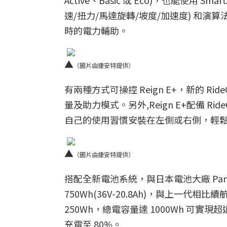
Active、Basic 或 Eco)，也能使用 
速/扭力/馬達旋轉/坡度/加速度) 和
時的電力輔助。
▲
（圖片由捷安特提供）
有兩種方式可操控 Reign E+，新的 Ri
量及助力模式。另外,Reign E+配備 Ri
自己的使用習慣安裝在左側或右側，輕
▲
（圖片由捷安特提供）
搭配全新電池系統，與日本電池大廠 Pan
750Wh(36V-20.8Ah)，與上一代相比
250Wh，總電容量達 1000Wh 可
充電至 80%。