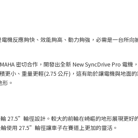
車的需求是電機反應夠快、效能夠高、動力夠強，必需是一台所向
AMAHA 密切合作，開發出全新 New SyncDrive Pro 電
體積更小、重量更輕(2.75 公斤)，這有助於讓電機與地面
地形。
”、後輪 27.5”輪徑設計。較大的前輪在崎嶇的地形展現更好
使用 27.5”輪徑讓車子在賽道上更加的靈活。