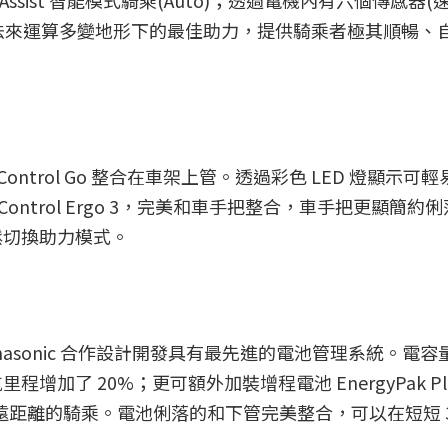
SmartAssist 智能模式騎乘(Auto)；透過電機內有六個傳感器
演算法來運算多變地形下的最佳助力，提供騎乘者極其順暢、
deControl Go 整合在車架上管。透過彩色 LED 燈顯示可
deControl Ergo 3，完美和車手把整合，車手把更顯簡約
鬆切換助力模式。
asonic 合作設計開發具有最先進的電池管理系統。電容
續航里程增加了 20%；更可額外加裝增程電池 EnergyPak Pl
實現超遠距離的騎乘。電池俐落的和下管完美整合，可以在短短 