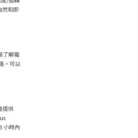
(速度/迴轉
自然和即
輕易了解電
俐落。可以
量提供
us
3 小時內