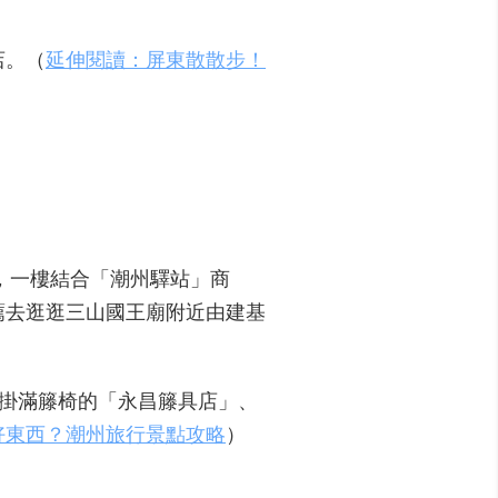
店。（
延伸閱讀：屏東散散步！
，一樓結合「潮州驛站」商
薦去逛逛三山國王廟附近由建基
口掛滿籐椅的「永昌籐具店」、
好東西？潮州旅行景點攻略
）