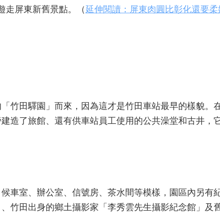
車遊走屏東新舊景點。（
延伸閱讀：屏東肉圓比彰化還要柔
的「竹田驛園」而來，因為這才是竹田車站最早的樣貌。
旁建造了旅館、還有供車站員工使用的公共澡堂和古井，
、候車室、辦公室、信號房、茶水間等模樣，園區內另有
」、竹田出身的鄉土攝影家「李秀雲先生攝影紀念館」及