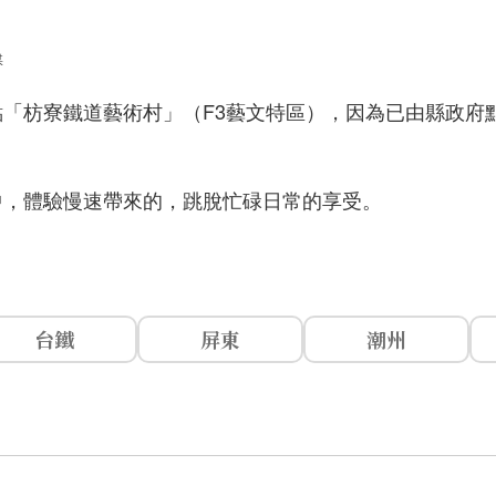
媒
「枋寮鐵道藝術村」（F3藝文特區），因為已由縣政府
中，體驗慢速帶來的，跳脫忙碌日常的享受。
台鐵
屏東
潮州