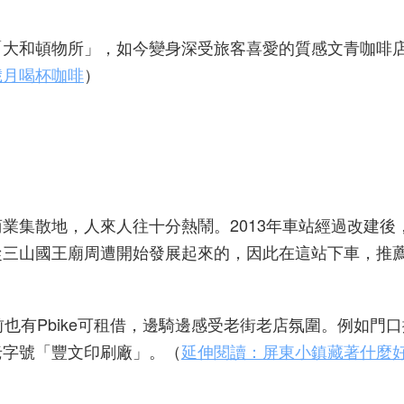
「大和頓物所」，如今變身深受旅客喜愛的質感文青咖啡
歲月喝杯咖啡
）
業集散地，人來人往十分熱鬧。2013年車站經過改建後
從三山國王廟周遭開始發展起來的，因此在這站下車，推
前也有Pbike可租借，邊騎邊感受老街老店氛圍。例如門
老字號「豐文印刷廠」。（
延伸閱讀：屏東小鎮藏著什麼