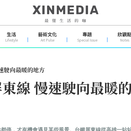
生活
藝術文化
專題
欣觀
Lifestyle
Art Pulse
Special Issue
Notes
速駛向最暖的地方
東線 慢速駛向最暖
站都停，才有機會遇見某些風景。台鐵屏東線從高雄一站