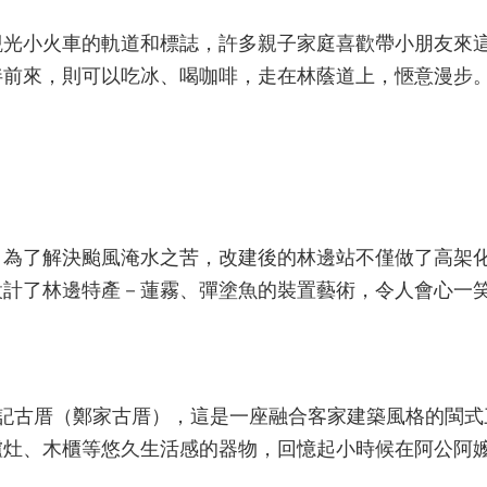
觀光小火車的軌道和標誌，許多親子家庭喜歡帶小朋友來
伴前來，則可以吃冰、喝咖啡，走在林蔭道上，愜意漫步
。為了解決颱風淹水之苦，改建後的林邊站不僅做了高架
設計了林邊特產－蓮霧、彈塗魚的裝置藝術，令人會心一
福記古厝（鄭家古厝），這是一座融合客家建築風格的閩式
爐灶、木櫃等悠久生活感的器物，回憶起小時候在阿公阿