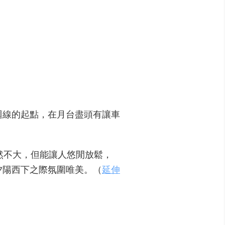
迴線的起點，在月台盡頭有讓車
然不大，但能讓人悠閒放鬆，
夕陽西下之際氛圍唯美。（
延伸