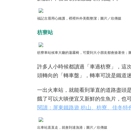
福記古厝用心維護，裡裡外外美觀整潔；圖片／欣傳媒
枋寮站
枋寮車站候車大廳的蓮霧椅，可愛到大小朋友都會搶著坐
；
許多人小時候都讀過「車過枋寮」，這
頭轉向的「轉車盤」，轉車可說是鐵道
一出火車站，就能看到筆直的道路盡頭是
餓了可以大啖便宜又新鮮的生魚片，也
閱讀：屏東鐵路遊 枋山、枋寮、佳冬特
出車站直直走，就會到達漁港
；圖片／欣傳媒