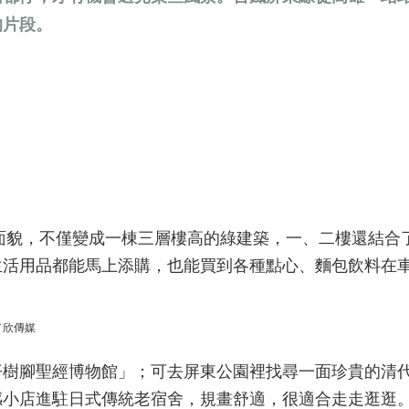
的片段。
的面貌，不僅變成一棟三層樓高的綠建築，一、二樓還結合
生活用品都能馬上添購，也能買到各種點心、麵包飲料在
／欣傳媒
仔樹腳聖經博物館」；可去屏東公園裡找尋一面珍貴的清
感小店進駐日式傳統老宿舍，規畫舒適，很適合走走逛逛