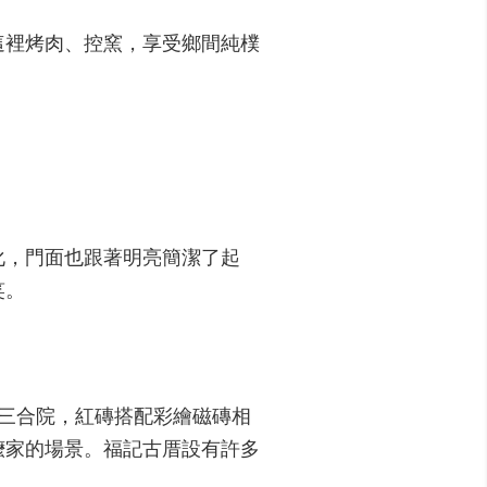
這裡烤肉、控窯，享受鄉間純樸
。
化，門面也跟著明亮簡潔了起
笑。
三合院，紅磚搭配彩繪磁磚相
嬤家的場景。福記古厝設有許多