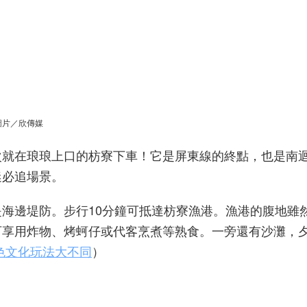
圖片／欣傳媒
次就在琅琅上口的枋寮下車！它是屏東線的終點，也是南
迷必追場景。
海邊堤防。步行10分鐘可抵達枋寮漁港。漁港的腹地雖
可享用炸物、烤蚵仔或代客烹煮等熟食。一旁還有沙灘，
色文化玩法大不同
）