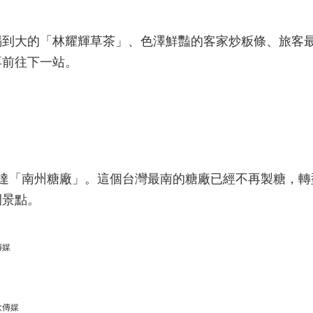
喝到大的「林耀輝草茶」、色澤鮮豔的客家炒粄條、旅客
再前往下一站。
抵達「南州糖廠」。這個台灣最南的糖廠已經不再製糖，轉
閒景點。
傳媒
欣傳媒