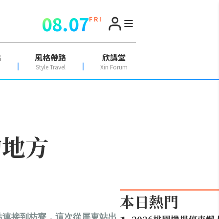
08.07
F R I
點
風格帶路
欣講堂
Style Travel
Xin Forum
的地方
本日熱門
站連接到枋寮，這次從屏東站出