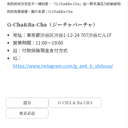
和別的地方完全不一樣的是，「G-Cha&Ba-Cha」由一群充滿活力的爺爺和
奶奶負責營運。圖片來源｜G-Cha&Ba-Cha
G-Cha&Ba-Cha（ジーチャバーチャ）
地址：東京都渋谷区渋谷1-12-24 707渋谷ビル1F
營業時間：11:00～19:00
註：付款採無現金支付方式
IG：
https://www.instagram.com/g_and_b_shibuya/
澀谷
G-CHA & Ba-CHA
東京必訪