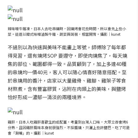
辣味噌牛雜凍，日本人去吃串燒時，因燒烤會花些時間，所以會先上些小
菜。這道以韓式味噌滷製牛雜、蔬菜與蒟蒻，相當開胃。攝影｜kunet
不過別以為快速與美味不能畫上等號，師傅除了每年都
得見習，還有燒烤SOP 要遵守，即使肉燒焦了，每天燒
焦的部位、範圍都得一致。品質顧到了，加上多達40種
的串燒均一價40元，客人可以隨心情喜好隨意搭配。至
於串燒用的醬汁，店家以大量雞骨、雞腳、雞架子等食
材熬煮，含有豐富膠質，沾附在肉類上的美味，與鹽烤
恰好形成一濃郁一清淡的兩種境界。
雞肝，日本人吃雞肝喜歡生的或配薑，考量到台灣人口味，大眾立吞會烤6
分熟，且因雞肝風味本身就很強烈，不採醬燒，只灑上些許鹽巴，吃了可是
會「涮嘴」的。攝影｜kunet