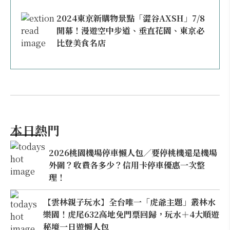
2024東京新購物景點「澀谷AXSH」7/8
開幕！漫遊空中步道、垂直花園、東京必
比登美食名店
本日熱門
2026桃園機場停車懶人包／要停桃機還是機場
外圍？收費各多少？信用卡停車優惠一次整
理！
【雲林親子玩水】全台唯一「虎爺主題」叢林水
樂園！虎尾632高地免門票回歸，玩水＋4大順遊
秘境一日遊懶人包