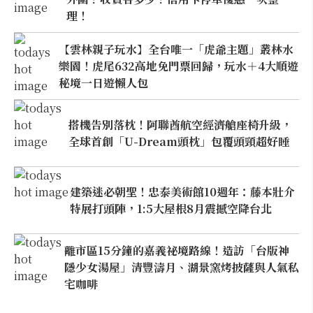
理！
【雲林親子玩水】全台唯一「虎爺主題」叢林水
樂園！虎尾632高地免門票回歸，玩水＋4大順遊
秘境一日遊懶人包
搭機告別落枕！阿聯酋航空經濟艙座椅升級，
全球首創「U-Dream頭枕」包覆頭頸超好睡
建築迷必朝聖！忠泰美術館10週年：藤本壯介
特展打頭陣，1:5大屋根8月震撼空降台北
離市區15分鐘的嘉義祕境路線！造訪「台版神
隱少女湯屋」清豐濤月、湖景窯烤披薩與人氣私
宅咖啡