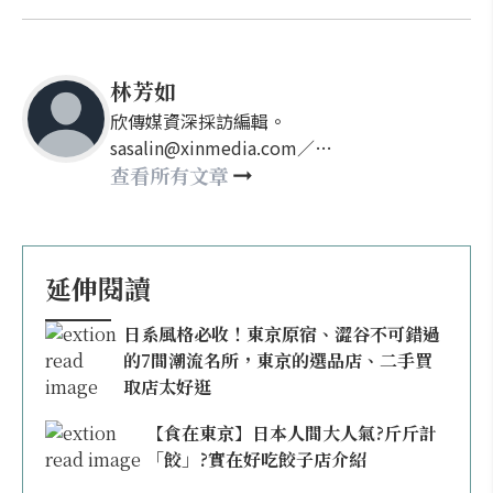
林芳如
欣傳媒資深採訪編輯。
sasalin@xinmedia.com／
happy21917@gmail.com
查看所有文章
延伸閱讀
日系風格必收！東京原宿、澀谷不可錯過
的7間潮流名所，東京的選品店、二手買
取店太好逛
【食在東京】日本人間大人氣?斤斤計
「餃」?實在好吃餃子店介紹