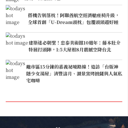
搭機告別落枕！阿聯酋航空經濟艙座椅升級，
全球首創「U-Dream頭枕」包覆頭頸超好睡
建築迷必朝聖！忠泰美術館10週年：藤本壯介
特展打頭陣，1:5大屋根8月震撼空降台北
離市區15分鐘的嘉義祕境路線！造訪「台版神
隱少女湯屋」清豐濤月、湖景窯烤披薩與人氣私
宅咖啡