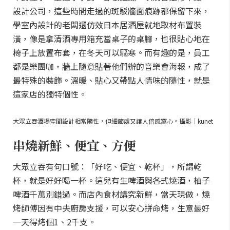
設計公司，這些時間走過的斑駁牆面痕跡都保留下來，
學室內設計的老闆還仿效日本居酒屋就地取材布置裝
潢，像是拿清酒專用箱充當桌子的桌腳，也很貼心地在
椅子上放置布套，在冬天可以驅寒。而有趣的是，員工
都是樂團咖，牆上隨意貼著他們辦的音樂會海報，成了
最特殊的裝飾。溫暖、貼心又帶點人情味的隨性，就是
這家店的獨特個性。
大眾立吞酒場空間設計相當隨性，但細節處又讓人倍感窩心。攝影｜kunet
串燒新鮮、便宜、方便
大眾立吞有句口號：「好吃、便宜、乾杯」，所謂乾
杯，就是好好喝一杯。這兒有生啤酒與各式燒酒，柚子
啤酒千萬別錯過。而店內食材講究新鮮，當天現做，燒
烤師傅因有中央廚房支援，可以安心拼命烤，生意最好
一天得烤個1、2千支。