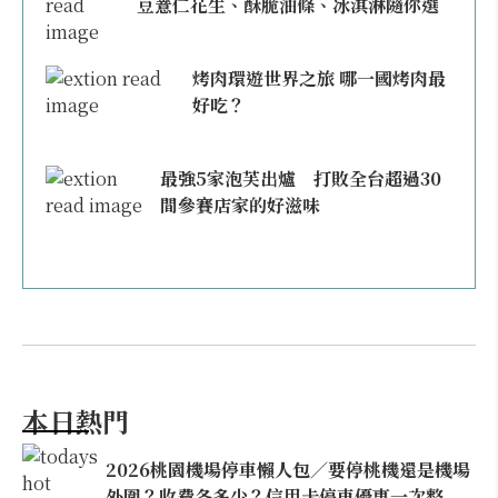
豆薏仁花生、酥脆油條、冰淇淋隨你選
烤肉環遊世界之旅 哪一國烤肉最
好吃？
最強5家泡芙出爐 打敗全台超過30
間參賽店家的好滋味
本日熱門
2026桃園機場停車懶人包／要停桃機還是機場
外圍？收費各多少？信用卡停車優惠一次整