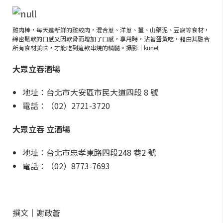
雞肉棒，每天進新鮮的雞絞肉，混合蔥、洋蔥、薑、山藥泥、豆腐等食材，
綿密鬆軟的口感又因軟骨而增加了口感，享用時，沾著蛋黃吃，藉由其融合
所有食材美味，才能吃到這款串燒的精髓。攝影｜kunet
大眾立吞酒場
地址：台北市大安區市民大道四段 8 號
電話：（02）2721-3720
大眾立吞 立酒場
地址：台北市忠孝東路四段248 巷2 號
電話：（02）8773-7693
撰文｜謝政蒼