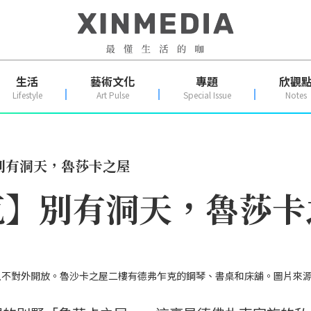
生活
藝術文化
專題
欣觀
Lifestyle
Art Pulse
Special Issue
Notes
別有洞天，魯莎卡之屋
克】別有洞天，魯莎卡
以不對外開放。魯沙卡之屋二樓有德弗乍克的鋼琴、書桌和床舖。圖片來