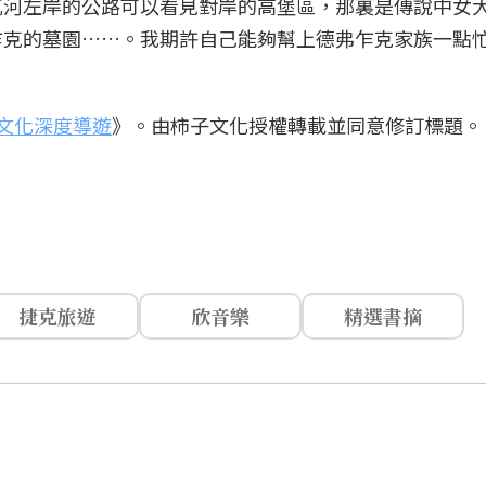
瓦河左岸的公路可以看見對岸的高堡區，那裏是傳說中女
乍克的墓園……。我期許自己能夠幫上德弗乍克家族一點
。
文化深度導遊
》。由柿子文化授權轉載並同意修訂標題。
捷克旅遊
欣音樂
精選書摘