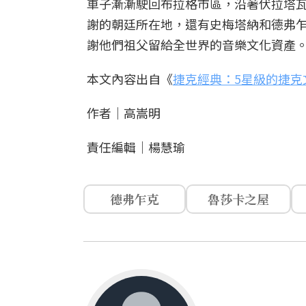
車子漸漸駛回布拉格市區，沿著伏拉塔
謝的朝廷所在地，還有史梅塔納和德弗
謝他們祖父留給全世界的音樂文化資產
本文內容出自《
捷克經典：5星級的捷克
作者｜高嵩明
責任編輯｜楊慧瑜
德弗乍克
魯莎卡之屋