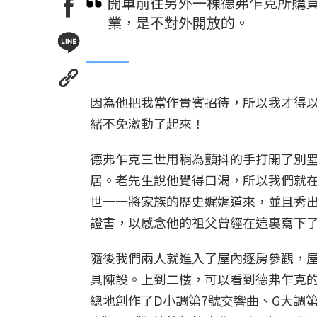
開車前往另外一棟德弗乍克所購
業，是不對外開放的。
因為他把我當作貴賓招待，所以我才得
緒不免激動了起來！
德弗乍克三世用稍為顫抖的手打開了別
居。老先生說他覺得口渴，所以我們就
世一一將家族的歷史娓娓道來，並且秀出了美
證書，以感念他的祖父曾經在這裏寫下了
隨後我們兩人就進入了屋內逐房參觀，
具陳設。上到二樓，可以看到德弗乍克
總地創作了D小調第7號交響曲、G大調第