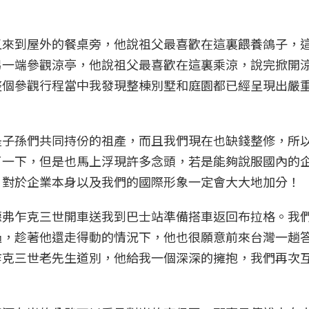
又來到屋外的餐桌旁，他說祖父最喜歡在這裏餵養鴿子，
另一端參觀涼亭，他說祖父最喜歡在這裏乘涼，說完掀開
整個參觀行程當中我發現整棟別墅和庭園都已經呈現出嚴
是子孫們共同持份的祖產，而且我們現在也缺錢整修，所
了一下，但是也馬上浮現許多念頭，若是能夠說服國內的
，對於企業本身以及我們的國際形象一定會大大地加分！
德弗乍克三世開車送我到巴士站準備搭車返回布拉格。我
過，趁著他還走得動的情況下，他也很願意前來台灣一趟
乍克三世老先生道別，他給我一個深深的擁抱，我們再次