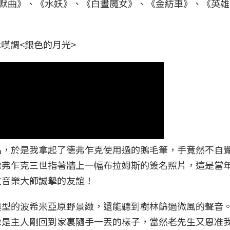
幽默曲》、《水妖》、《白晝魔女》、《金紡車》、《英雄
名詠嘆調<銀色的月光>
品，於是我拿起了德弗乍克使用過的鵝毛筆，手竟然不自
德弗乍克三世指著牆上一幅布拉姆斯的簽名照片，這是當
位音樂大師誠摯的友誼！
典型的波希米亞原野景緻，還能聽到樹林篩過微風的聲音
像是主人剛回到家裏隨手一丟的樣子，當然老先生又恩准