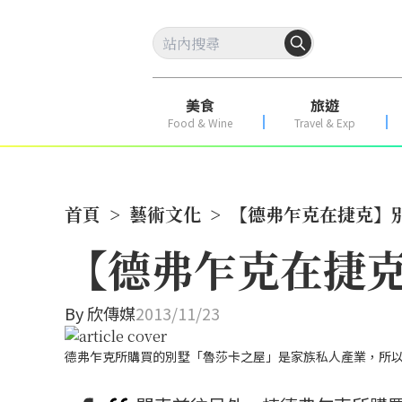
美食
旅遊
Food & Wine
Travel & Exp
首頁
>
藝術文化
>
【德弗乍克在捷克】
【德弗乍克在捷
By
欣傳媒
2013/11/23
德弗乍克所購買的別墅「魯莎卡之屋」是家族私人產業，所