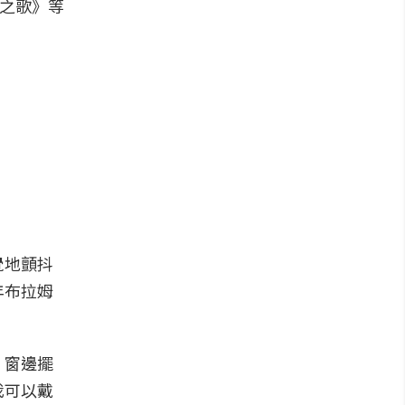
之歌》等
覺地顫抖
年布拉姆
。窗邊擺
我可以戴