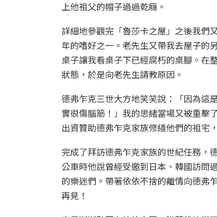
上他祖父的帽子過過乾癮。
詳細地參觀完「魯莎卡之屋」之後我們
年的嗜好之一。老先生又帶我去屋子的
桌子讓我看桌子下已經腐朽的桌腳。在
狀態，於是向老先生請教原因。
德弗乍克三世大方地笑笑說：「因為這
實很傷腦筋！」我的思緒當場又被重擊
出資贊助德弗乍克家族修繕他們的祖宅
完成了拜訪德弗乍克家族的世紀任務，
公車時他說曾經受邀到日本、韓國訪問
的樂迷們。帶著依依不捨的離情向德弗
再見！