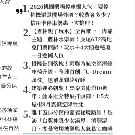
人產
1
.
2026桃園機場停車懶人包／要停
桃機還是機場外圍？收費各多少？
信用卡停車優惠一次整理！
2
.
【雲林親子玩水】全台唯一「虎爺
主題」叢林水樂園！虎尾632高地
到這裡思
免門票回歸，玩水＋4大順遊秘境
一日遊懶人包
3
.
搭機告別落枕！阿聯酋航空經濟艙
克的故
座椅升級，全球首創「U-Dream
弗乍克三
頭枕」包覆頭頸超好睡
榮譽公民
4
.
建築迷必朝聖！忠泰美術館10週
年：藤本壯介特展打頭陣，1:5大
屋根8月震撼空降台北
的各項家
5
.
離市區15分鐘的嘉義祕境路線！造
後林林總
訪「台版神隱少女湯屋」清豐濤
《在自然
月、湖景窯烤披薩與人氣私宅咖啡