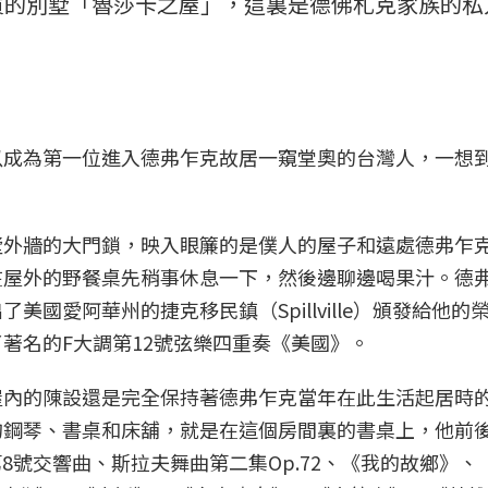
買的別墅「魯莎卡之屋」，這裏是德佛札克家族的私
以成為第一位進入德弗乍克故居一窺堂奧的台灣人，一想
墅外牆的大門鎖，映入眼簾的是僕人的屋子和遠處德弗乍
在屋外的野餐桌先稍事休息一下，然後邊聊邊喝果汁。德
國愛阿華州的捷克移民鎮（Spillville）頒發給他的
著名的F大調第12號弦樂四重奏《美國》。
屋內的陳設還是完全保持著德弗乍克當年在此生活起居時
的鋼琴、書桌和床舖，就是在這個房間裏的書桌上，他前
8號交響曲、斯拉夫舞曲第二集Op.72、《我的故鄉》、