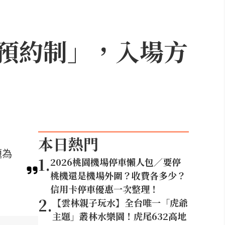
上預約制」，入場方
本日熱門
題為
1
.
2026桃園機場停車懶人包／要停
桃機還是機場外圍？收費各多少？
信用卡停車優惠一次整理！
2
.
【雲林親子玩水】全台唯一「虎爺
主題」叢林水樂園！虎尾632高地