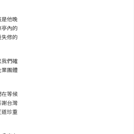
這是他晚
涼亭內的
重失修的
以我們確
企業團體
們在等候
答謝台灣
互道珍重