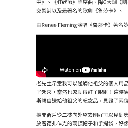
中》、《狂歡節》等序曲、降G大調《
交響詩以及最著名的歌劇《魯莎卡》。
由Renee Fleming演唱《魯莎卡》著
老先生示意我可以碰觸他祖父的個人用
了起來，當然也感動得紅了眼眶！這時
斯親自送給他祖父的紀念品，見證了兩
推開窗戶從二樓向外望去剛好可以見到
放著德弗乍克的兩頂帽子和手提袋，好