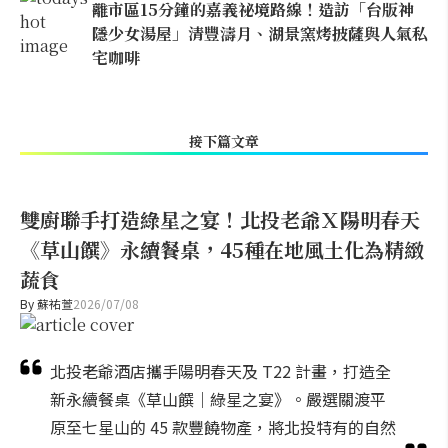
離市區15分鐘的嘉義祕境路線！造訪「台版神
隱少女湯屋」清豐濤月、湖景窯烤披薩與人氣私
宅咖啡
接下篇文章
雙廚聯手打造綠星之宴！北投老爺Ｘ陽明春天
《草山饌》永續餐桌，45種在地風土化為精緻
蔬食
By
蘇祐萱
2026/07/08
北投老爺酒店攜手陽明春天及 T22 計畫，打造全
新永續餐桌《草山饌｜綠星之宴》。嚴選關渡平
原至七星山的 45 款豐饒物產，將北投特有的自然