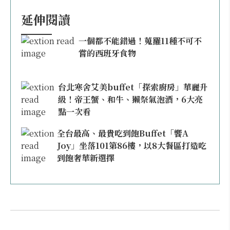
延伸閱讀
一個都不能錯過！蒐羅11種不可不
嘗的西班牙食物
台北寒舍艾美buffet「探索廚房」華麗升
級！帝王蟹、和牛、獺祭氣泡酒，6大亮
點一次看
全台最高、最貴吃到飽Buffet「饗A
Joy」坐落101第86樓，以8大餐區打造吃
到飽奢華新選擇