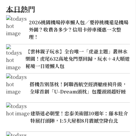
本日熱門
2026桃園機場停車懶人包／要停桃機還是機場
外圍？收費各多少？信用卡停車優惠一次整
理！
【雲林親子玩水】全台唯一「虎爺主題」叢林水
樂園！虎尾632高地免門票回歸，玩水＋4大順遊
秘境一日遊懶人包
搭機告別落枕！阿聯酋航空經濟艙座椅升級，
全球首創「U-Dream頭枕」包覆頭頸超好睡
建築迷必朝聖！忠泰美術館10週年：藤本壯介
特展打頭陣，1:5大屋根8月震撼空降台北