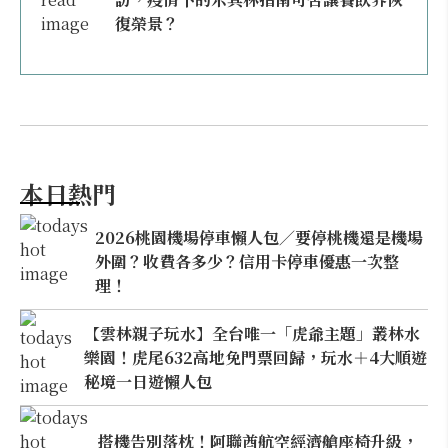
復榮景？
本日熱門
2026桃園機場停車懶人包／要停桃機還是機場
外圍？收費各多少？信用卡停車優惠一次整
理！
【雲林親子玩水】全台唯一「虎爺主題」叢林水
樂園！虎尾632高地免門票回歸，玩水＋4大順遊
秘境一日遊懶人包
搭機告別落枕！阿聯酋航空經濟艙座椅升級，