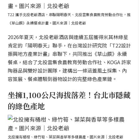
T22 攜手北投老爺酒店，串聯陽明春天、北投雲集食農教育勞動合作社，推
《草山饌》永續餐桌計畫。圖片來源｜北投老爺
2026年夏天，北投老爺酒店與連續五屆獲得米其林綠星
肯定的「陽明春天」聯手，在台灣設計研究院「T22設計
振興地方產業計畫」串聯下，共同推出《草山饌》永續
餐桌，結合了北投雲集食農教育勞動合作社、KOGA 許家
陶器品與雙好設計團隊，建構出一條涵蓋風土採集、內
容策展、餐桌體驗到器物設計的完整綠色產業鏈。
坐擁1,100公尺海拔落差！台北市隱藏
的綠色產地
北投擁有桶柑、綠竹筍、葉菜與香草等多樣農產。圖片來源｜北投老爺