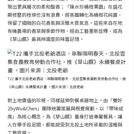
現出更具層次的柔和酸香；「陳水珍桶柑果園」在盛花
期修整的枝條也沒有浪費，經蒸餾轉化為桶柑花純露，
保留了細緻的白花香氣與淡雅木質氣息。這些來自在地
有機農場的香草與季節作物，經由工藝重新詮釋，成為
《草山饌》最具辨識度的味蕾記憶。
T22 攜手北投老爺酒店，串聯陽明春天、北投雲集食農教育勞動合作社，推
《草山饌》永續餐桌計畫 。圖片來源｜北投老爺
對土地價值的珍視，同樣延伸到餐桌器物上。由「雙好
2byWu&Chen」團隊統籌策展與視覺規劃，以「聚味成
席」為核心概念，為《草山饌》量身打造專屬餐具，讓
人在舉手投足間，都能感受到北投土地所承載的溫暖與
工藝底蘊。