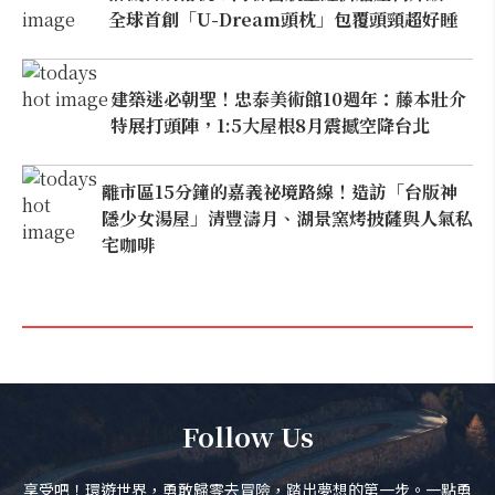
全球首創「U-Dream頭枕」包覆頭頸超好睡
建築迷必朝聖！忠泰美術館10週年：藤本壯介
特展打頭陣，1:5大屋根8月震撼空降台北
離市區15分鐘的嘉義祕境路線！造訪「台版神
隱少女湯屋」清豐濤月、湖景窯烤披薩與人氣私
宅咖啡
Follow Us
享受吧！環遊世界，勇敢歸零去冒險，踏出夢想的第一步。一點勇