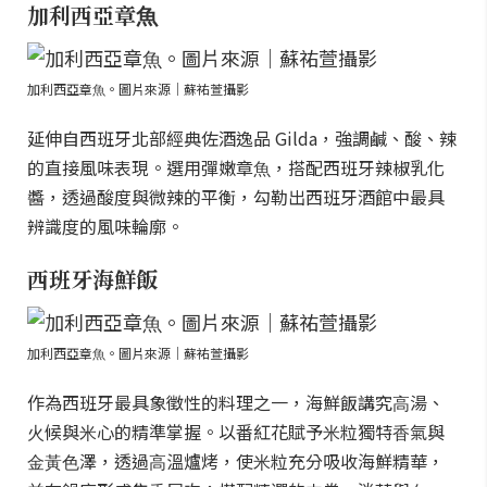
加利西亞章⿂
加利西亞章⿂。圖片來源｜蘇祐萱攝影
延伸⾃西班牙北部經典佐酒逸品 Gilda，強調鹹、酸、辣
的直接風味表現。選⽤彈嫩章⿂，搭配西班牙辣椒乳化
醬，透過酸度與微辣的平衡，勾勒出西班牙酒館中最具
辨識度的風味輪廓。
西班牙海鮮飯
加利西亞章⿂。圖片來源｜蘇祐萱攝影
作為西班牙最具象徵性的料理之⼀，海鮮飯講究⾼湯、
⽕候與⽶⼼的精準掌握。以番紅花賦予⽶粒獨特⾹氣與
⾦⿈⾊澤，透過⾼溫爐烤，使⽶粒充分吸收海鮮精華，