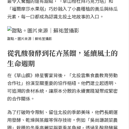
最令人驚豔的還有甜點，「草山柑杜拜巧克力塔」和
「福爾摩莎水果塔」巧妙融入了小農種植的黃瓜與絲瓜
元素，每一口都成為認識北投土地故事的入口。
甜點。圖片來源｜蘇祐萱攝影
從乳酸發酵到花卉蒸餾，延續風土的
生命週期
在《草山饌》綠星饗宴背後，「北投雲集食農教育勞動
合作社」扮演至關重要的協作樞紐。他們建立起透明、
可追溯的食材系統，讓原本分散的永續實踐凝聚成緊密
的合作關係。
為了打破時令限制、留住北投的季節美味，他們長期運
用發酵、乾燥與蒸餾等保存技術。例如「吳尚謙蔬菜農
園」栽種的冬季高麗菜與夏季羊角椒，透過乳酸發酵展