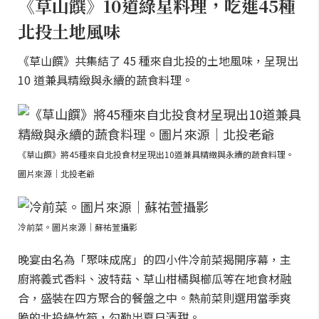
《草山饌》10道綠星料理，吃進45種
北投土地風味
《草山饌》共集結了 45 種來自北投的土地風味，呈現出
10 道兼具精緻與永續的蔬食料理。
《草山饌》將45種來自北投食材呈現出10道兼具精緻與永續的蔬食料理。
圖片來源｜北投老爺
冷前菜。圖片來源｜蘇祐萱攝影
晚宴由名為「聚味成席」的四小件冷前菜揭開序幕，主
廚將義式香料、波特菇、草山柑橘與櫛瓜等在地食材融
合，盛裝在四方聚合的餐盤之中。熱前菜則選用當季爽
脆的北投綠竹筍，勾勒出夏日清甜。