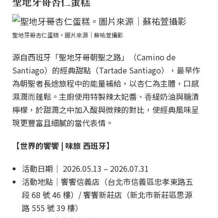
聖地牙哥杏仁蛋糕
聖地牙哥杏仁蛋糕。圖片來源｜蘇祐萱攝影
源⾃西班牙「聖地牙哥朝聖之路」（Camino de
Santiago）的經典甜點（Tartade Santiago），最早作
為朝聖者長途旅程中的能量補給，以杏仁為主體，口感
濕潤⽽蓬鬆。主廚使用特製辣太妃醬、⾹緹奶油與糖漬
檸檬，於甜潤之中加入酸與微辣的對比，使經典風味呈
現更豐富且細膩的當代表情。
【世界的饗饗 | 味旅 西班牙】
活動日期｜ 2026.05.13 – 2026.07.31
活動地點｜饗饗信義店（台北市信義區忠孝東路五
段 68 號 46 樓）/ 饗饗新莊店（新北市新莊區思源
路 555 號 39 樓）