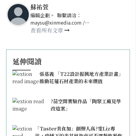
蘇祐萱
編輯企劃。 聯繫請洽：
maysu@xinmedia.com /
may860527@gmail.com
查看所有文章
延伸閱讀
張基義 「T22設計振興地方產業計畫」
推動花蓮石材產業的未來價值
?苗空間實驗作品「陶聚工廠見學
改造案」
「Taster美食加」創辦人高?雯Liz專
訪，疫情下的米其林指南可否讓餐飲界恢