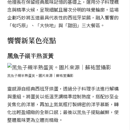
他擅長在保留經典風味記憶的基礎上，運用分子料理概
念與精準火候，呈現細膩且層次分明的味覺輪廓。這場
企劃巧妙將五道最具代表性的西班牙菜餚，融入饗饗的
「旬巧原」、「大快地」與「甜田」三大餐區。
饗饗新菜色亮點
⿊⿂⼦襯半熟蛋⿈
⿊⿂⼦襯半熟蛋⿈。圖片來源｜蘇祐萱攝影
靈感源⾃經典西班牙烘蛋，透過分⼦料理⼿法進⾏解構
與重組。將蛋⿈以低溫烹調精準控制熟度，搭配炒至⾦
⿈焦化的洋蔥，再加上氮氣瓶打製綿密的洋芋慕斯，轉
化出輕盈細緻的全新口感；最後以⿊⿂⼦提點鹹鮮，使
整體風味更為⽴體⽽精緻。