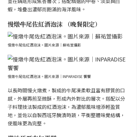
並在鍋底形成焦⾹層次；搭配精選的中卷、淡菜與⽩
蝦，堆疊出濃郁⽽飽滿的海洋風味。
慢燉⽜尾佐紅酒泡沫 （晚餐限定）
慢燉⽜尾佐紅酒泡沫。圖片來源｜蘇祐萱攝影
慢燉⽜尾佐紅酒泡沫。圖片來源｜INPARADISE 饗饗
以長時間慢⽕燉煮，製成的⽜尾凍柔軟且富有膠質的口
感，外層再煎至微酥，形成內外對比的層次。搭配以分
⼦料理技法製成的紅酒泡沫，為濃郁風味增添輕盈質
地，並佐以⾃製西班牙醃漬時蔬，平衡整體味覺結構，
使風味更為完整。