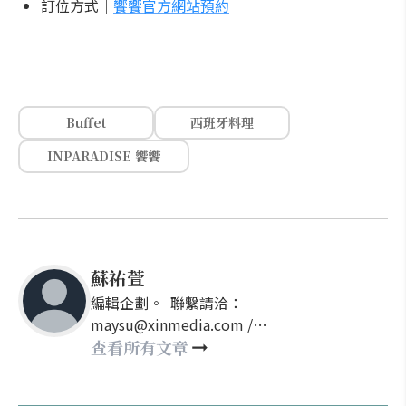
訂位方式｜
饗饗官方網站預約
Buffet
西班牙料理
INPARADISE 饗饗
蘇祐萱
編輯企劃。 聯繫請洽：
maysu@xinmedia.com /
may860527@gmail.com
查看所有文章