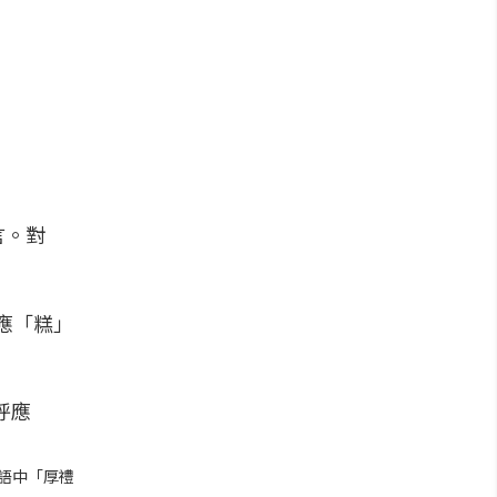
言。對
呼應「糕」
台語中「厚禮