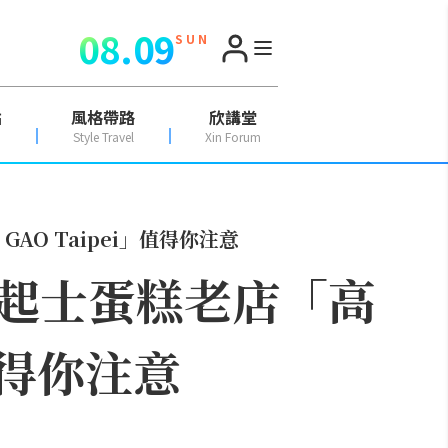
08.09
S U N
點
風格帶路
欣講堂
Style Travel
Xin Forum
O Taipei」值得你注意
起士蛋糕老店「高
值得你注意