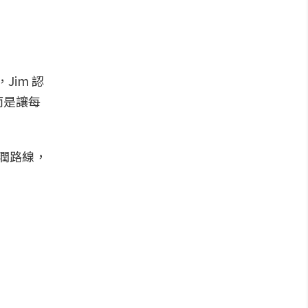
Jim 認
而是讓每
溫潤路線，