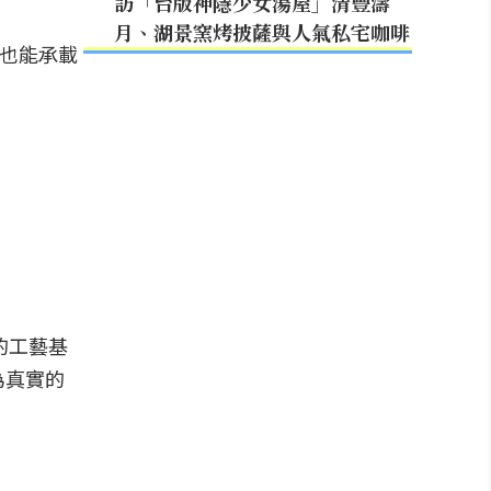
訪「台版神隱少女湯屋」清豐濤
月、湖景窯烤披薩與人氣私宅咖啡
否也能承載
下的工藝基
為真實的