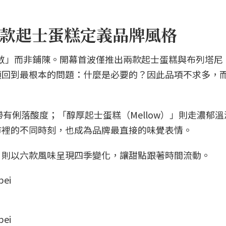
款起士蛋糕定義品牌風格
擇「收斂」而非鋪陳。開幕首波僅推出兩款起士蛋糕與布列塔尼，
須回到最根本的問題：什麼是必要的？因此品項不求多，
帶有俐落酸度；「醇厚起士蛋糕（Mellow）」則走濃郁
市裡的不同時刻，也成為品牌最直接的味覺表情。
，則以六款風味呈現四季變化，讓甜點跟著時間流動。