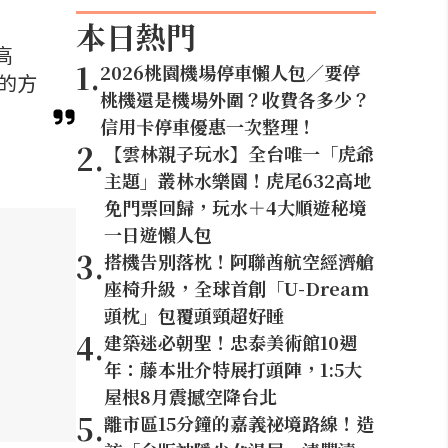
本日熱門
高
1
.
2026桃園機場停車懶人包／要停
同的方
桃機還是機場外圍？收費各多少？
信用卡停車優惠一次整理！
2
.
【雲林親子玩水】全台唯一「虎爺
主題」叢林水樂園！虎尾632高地
免門票回歸，玩水＋4大順遊秘境
一日遊懶人包
3
.
搭機告別落枕！阿聯酋航空經濟艙
座椅升級，全球首創「U-Dream
頭枕」包覆頭頸超好睡
4
.
建築迷必朝聖！忠泰美術館10週
年：藤本壯介特展打頭陣，1:5大
屋根8月震撼空降台北
5
.
離市區15分鐘的嘉義祕境路線！造