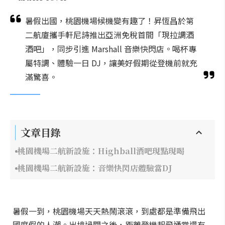
暑假出國，桃園機場候機變有趣了！昇恆昌於第
二航廈攜手軒尼詩推出亞洲免稅首間「現拉調酒
酒吧」，同步引進 Marshall 音樂快閃店。喝杯專
屬特調、體驗一日 DJ，讓美好假期從登機前就充
滿驚喜。
文章目錄
桃園機場二航新設施：Highball酒吧現點現喝
桃園機場二航新設施：音樂快閃店體驗當DJ
暑假一到，桃園機場天天熱鬧滾滾，到處都是準備飛出
國度假的人潮。出境過關之後，距離登機起飛通常還有