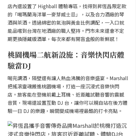
店內還設置了 Highball 體驗專區，找得到昇恆昌限定款
的「噶瑪蘭海洋單一麥芽威士忌」，以及合力酒廠的琴
酒與茶酒。透過綿密的氣泡與黃金比例調配，一入口就
能品嚐到台灣在地酒廠的職人堅持。門市未來還會不定
期更換隱藏版酒單，每次來都有開盲盒般的新鮮感！
桃園機場二航新設施：音樂快閃店體
驗當DJ
喝完調酒，隔壁還有讓人熱血沸騰的音樂盛宴。Marshall
把搖滾靈魂搬進桃園機場，打造一座沉浸式音樂快閃
店。旅客能在登機前戴上耳機、近距離試聽音響的震撼
音質，現場還設置互動 DJ 台，讓你可以親自站在後方體
驗一日 DJ 的樂趣，瞬間變成機場裡最酷的打卡亮點。