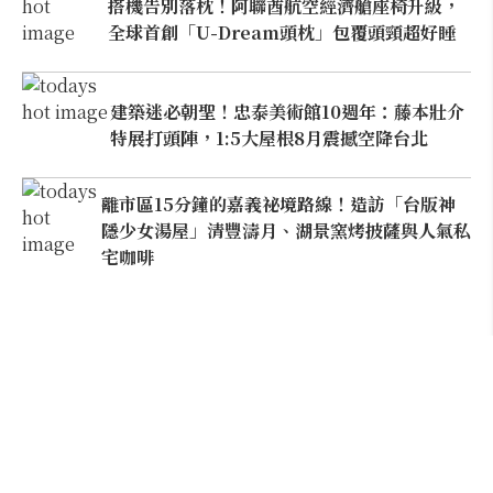
搭機告別落枕！阿聯酋航空經濟艙座椅升級，
全球首創「U-Dream頭枕」包覆頭頸超好睡
建築迷必朝聖！忠泰美術館10週年：藤本壯介
特展打頭陣，1:5大屋根8月震撼空降台北
離市區15分鐘的嘉義祕境路線！造訪「台版神
隱少女湯屋」清豐濤月、湖景窯烤披薩與人氣私
宅咖啡
Follow Us