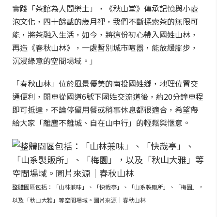
實踐「茶館為人間樂土」，《秋山堂》傳承記憶與小壺
泡文化，四十餘載的歲月裡，我們不斷探索茶的無限可
能，將茶融入生活，如今，將這份初心帶入國姓山林，
再造《春秋山林》，一處暫別城市喧囂，能放緩腳步，
沉浸綠意的空間場域。」
「春秋山林」位於風景優美的南投國姓鄉，地理位置交
通便利，開車從國道6號下國姓交流道後，約20分鐘車程
即可抵達，不論停留用餐或稍事休息都很適合，希望帶
給大家「離塵不離城、自在山中行」的輕鬆與愜意。
整體園區包括：「山林兼味」、「快哉亭」、「山系製販所」、「梅園」，
以及「秋山大雅」等空間場域。圖片來源｜春秋山林