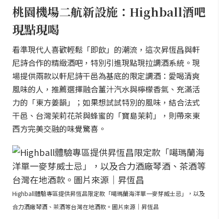
桃園機場二航新設施：Highball酒吧
現點現喝
看準現代人喜歡輕鬆「即飲」的潮流，這次昇恆昌與軒
尼詩合作的精緻酒吧，特別引進現點現拉調酒系統。現
場提供兩款以軒尼詩干邑為基底的限定調酒：愛喝清爽
風味的人，推薦選擇融合薑汁汽水與檸檬香氣、充滿活
力的「東方姜韻」；如果想試試特別的風味，結合法式
干邑、台灣茉莉花茶與蜂蜜的「寶島茉莉」，則帶來東
西方完美交融的味覺驚喜。
Highball體驗專區提供昇恆昌限定款「噶瑪蘭海洋單一麥芽威士忌」，以及
合力酒廠琴酒、茶酒等台灣在地酒款。圖片來源｜昇恆昌