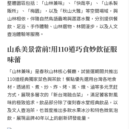
整體園區包括：「山林兼味」、「快哉亭」、「山系製
販所」、「梅園」，以及「秋山大雅」等空間場域，與
山林相依，伴隨自然鳥語蟲鳴與潺潺水聲，分別提供餐
飲、足浴、手作體驗、山林選物、林間漫步，以及人文
壺泡體驗等服務。
山系美景當前!用110道巧食妙飲征服
味蕾
「山林兼味」是春秋山林核心餐廳，試營運期間共推出
110道經典獨家菜色與茶飲！餐點優先選用台灣各地食
材，透過煎、煮、炒、炸、烤、蒸、燉、滷等多元烹飪
方式，展現多層次的「新台灣融合菜」，滿足饕客對風
味的極致追求。飲品部分除了復刻春水堂經典飲品，以
及文人壺泡茶，也首度推出多款水果冰沙和特色微氣泡
飲，展現品牌40年以上的創新研發能量。