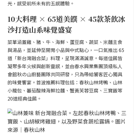
光，感受前所未有的五感體驗。
10大料理 × 65道美饌 × 45款茶飲冰
沙打造山系味覺盛宴
菜單涵蓋雞、豬、牛、海鮮、蛋豆腐、蔬菜、米麵主食
與湯品，並延伸至開胃小品與中式點心，一口氣推出 65
道「新台灣融合菜」料理，呈現滿滿誠意。每道佳餚皆
凝聚多年火候與創新靈感，並由春水興業集團頂級私人
會館秋の山廚藝團隊共同研發，只為帶給饕客匠心獨具
的味覺饗宴。首波推薦料理包括：春秋山林烤鴨、山林
小籠包、蕃茄酸辣海鮮拉麵、蟹黃芙蓉豆腐、三寶飯等
20道經典佳餚。