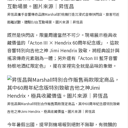
昇恆昌攜手音響傳奇品牌Marshall於桃機打造沉浸式音樂快閃店，旅客可近
距離試聽、體驗DJ台互動場景。圖片來源｜昇恆昌
既然是快閃店，限量周邊當然不可少。現場展示極具收
藏價值的「Acton III × Hendrix 60周年紀念版」，這款
音響特別向吉他之神 Jimi Hendrix 致敬，將經典設計與
搖滾傳奇元素融為一體；另外還有「Acton III 藍牙音響
勃根地酒紅限定色」，擺在家裡完全就是品味的象徵。
昇恆昌與Marshall特別合作販售兩款限定商品，其中60周年紀念版特別致敬
吉他之神Jimi Hendrix，極具收藏價值。圖片來源｜昇恆昌
今年暑假出國，提早到機場報到絕對不無聊，有微醺的