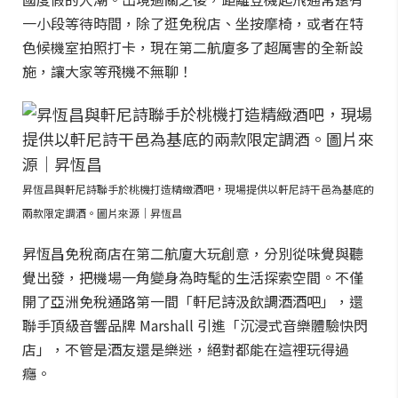
一小段等待時間，除了逛免稅店、坐按摩椅，或者在特
色候機室拍照打卡，現在第二航廈多了超厲害的全新設
施，讓大家等飛機不無聊！
昇恆昌與軒尼詩聯手於桃機打造精緻酒吧，現場提供以軒尼詩干邑為基底的
兩款限定調酒。圖片來源｜昇恆昌
昇恆昌免稅商店在第二航廈大玩創意，分別從味覺與聽
覺出發，把機場一角變身為時髦的生活探索空間。不僅
開了亞洲免稅通路第一間「軒尼詩汲飲調酒酒吧」，還
聯手頂級音響品牌 Marshall 引進「沉浸式音樂體驗快閃
店」，不管是酒友還是樂迷，絕對都能在這裡玩得過
癮。