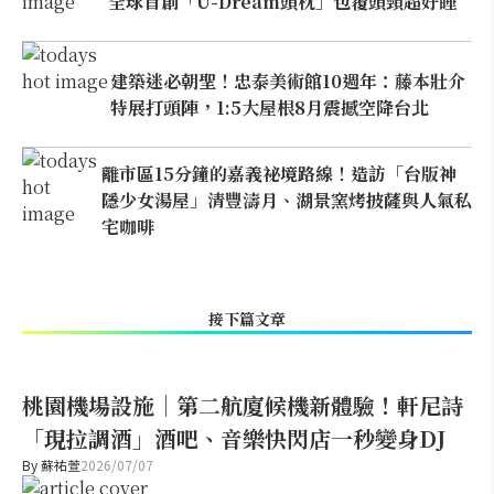
全球首創「U-Dream頭枕」包覆頭頸超好睡
建築迷必朝聖！忠泰美術館10週年：藤本壯介
特展打頭陣，1:5大屋根8月震撼空降台北
離市區15分鐘的嘉義祕境路線！造訪「台版神
隱少女湯屋」清豐濤月、湖景窯烤披薩與人氣私
宅咖啡
接下篇文章
桃園機場設施｜第二航廈候機新體驗！軒尼詩
「現拉調酒」酒吧、音樂快閃店一秒變身DJ
By
蘇祐萱
2026/07/07