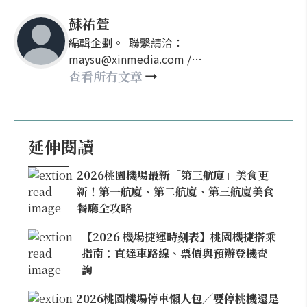
蘇祐萱
編輯企劃。 聯繫請洽：
maysu@xinmedia.com /
may860527@gmail.com
查看所有文章
延伸閱讀
2026桃園機場最新「第三航廈」美食更
新！第一航廈、第二航廈、第三航廈美食
餐廳全攻略
【2026 機場捷運時刻表】桃園機捷搭乘
指南：直達車路線、票價與預辦登機查
詢
2026桃園機場停車懶人包／要停桃機還是