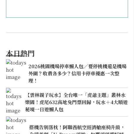
本日熱門
2026桃園機場停車懶人包／要停桃機還是機場
外圍？收費各多少？信用卡停車優惠一次整
理！
【雲林親子玩水】全台唯一「虎爺主題」叢林水
樂園！虎尾632高地免門票回歸，玩水＋4大順遊
秘境一日遊懶人包
搭機告別落枕！阿聯酋航空經濟艙座椅升級，