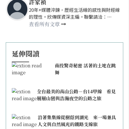
許家禎
20年+媒體淬鍊，歷經生活線的感性與財經線
的理性。欣傳媒資深主編。聯繫請洽：
nellyhsu@xinmedia.com
查看所有文章
延伸閱讀
南投驚奇秘密 活著的土地在跳
舞
全台最美的高山公路－台14甲線 看見
層層山巒與浩瀚夜空的公路之旅
沿著集集線從樹蔭到湖光 來一場兼具
人文與自然風光的鐵路支線旅