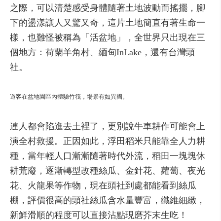
之際，可以清楚感受身體隨著土地波動而搖擺，腳
下的盪漾讓人又驚又奇，這片土地簡直有著生命一
樣，也難怪被稱為「活盆地」，全世界只出現在三
個地方：荷蘭羊角村、緬甸InLake，還有台灣頭
社。
遊客在盆地園區內體驗竹筏，場景有如異國。
連人都會陷進去土裡了，更別說牛車耕作可能會上
演全村救援。正因如此，浮田稻米只能靠全人力耕
種，當年輕人口漸漸隨著時代外流，稻田一塊塊休
耕荒廢，逐漸轉型改種絲瓜、金針花、蘿蔔、夜光
花、火龍果等作物，現在頭社到處都能看到絲瓜
棚，評價很高的頭社絲瓜含水量豐富，纖維細緻，
新鮮滑順的程度可以直接沾點現磨芥末生吃！