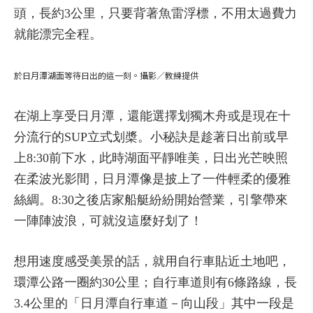
頭，長約3公里，只要背著魚雷浮標，不用太過費力
就能漂完全程。
於日月潭湖面等待日出的這一刻。攝影／教練提供
在湖上享受日月潭，還能選擇划獨木舟或是現在十
分流行的SUP立式划槳。小秘訣是趁著日出前或早
上8:30前下水，此時湖面平靜唯美，日出光芒映照
在柔波光影間，日月潭像是披上了一件輕柔的優雅
絲綢。8:30之後店家船艇紛紛開始營業，引擎帶來
一陣陣波浪，可就沒這麼好划了！
想用速度感受美景的話，就用自行車貼近土地吧，
環潭公路一圈約30公里；自行車道則有6條路線，長
3.4公里的「日月潭自行車道－向山段」其中一段是