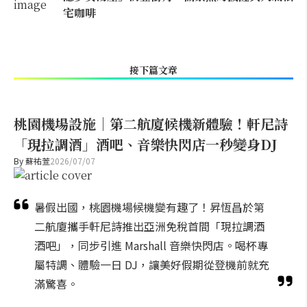
宅咖啡
接下篇文章
桃園機場設施｜第二航廈候機新體驗！軒尼詩
「現拉調酒」酒吧、音樂快閃店一秒變身DJ
By
蘇祐萱
2026/07/07
暑假出國，桃園機場候機變有趣了！昇恆昌於第
二航廈攜手軒尼詩推出亞洲免稅首間「現拉調酒
酒吧」，同步引進 Marshall 音樂快閃店。喝杯專
屬特調、體驗一日 DJ，讓美好假期從登機前就充
滿驚喜。