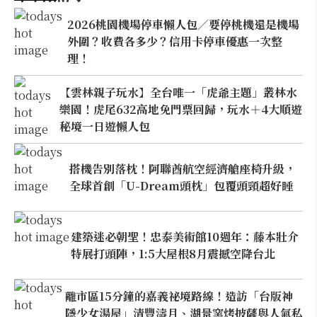
2026桃園機場停車懶人包／要停桃機還是機場
外圍？收費各多少？信用卡停車優惠一次整
理！
【雲林親子玩水】全台唯一「虎爺主題」叢林水
樂園！虎尾632高地免門票回歸，玩水＋4大順遊
秘境一日遊懶人包
搭機告別落枕！阿聯酋航空經濟艙座椅升級，
全球首創「U-Dream頭枕」包覆頭頸超好睡
建築迷必朝聖！忠泰美術館10週年：藤本壯介
特展打頭陣，1:5大屋根8月震撼空降台北
離市區15分鐘的嘉義祕境路線！造訪「台版神
隱少女湯屋」清豐濤月、湖景窯烤披薩與人氣私