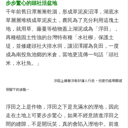
步步驚心的頭社活盆地
千年前舊日潭漸漸乾涸，形成草泥炭沼澤，湖底水
草層層堆積成草泥炭土，農民為了充分利用這塊土
地，就用草、藤蔓等植物蓋上湖泥成為「浮田」，
再種植固土性強的台灣特有種「水社柳」保護土
堤，並修建頭社大排水圳，讓沼澤躍為良田，一度
成為南投魚池鄉的米倉，當地更流傳一句話「頭社
米，水社魚。」
浮田上鋪著浮板好讓人行走，但是仍能明顯感
受腳下的波動。
浮田之上是作物，浮田之下是充滿水的溼地，因此
走在土地上可要步步驚心，如果不經意踏進浮田之
間的縫隙，不是開玩笑，真的會陷入溼地中。前進