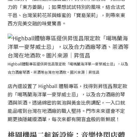
力的「東方姜韻」；如果想試試特別的風味，結合法式
干邑、台灣茉莉花茶與蜂蜜的「寶島茉莉」，則帶來東
西方完美交融的味覺驚喜。
Highball體驗專區提供昇恆昌限定款「噶瑪蘭海洋單一麥芽威士忌」，以及
合力酒廠琴酒、茶酒等台灣在地酒款。圖片來源｜昇恆昌
店內還設置了 Highball 體驗專區，找得到昇恆昌限定款
的「噶瑪蘭海洋單一麥芽威士忌」，以及合力酒廠的琴
酒與茶酒。透過綿密的氣泡與黃金比例調配，一入口就
能品嚐到台灣在地酒廠的職人堅持。門市未來還會不定
期更換隱藏版酒單，每次來都有開盲盒般的新鮮感！
桃園機場二航新設施：音樂快閃店體