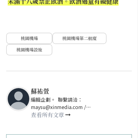
未滿十八歲禁止飲酒。飲酒過量有礙健康
桃園機場
桃園機場第二航廈
桃園機場設施
蘇祐萱
編輯企劃。 聯繫請洽：
maysu@xinmedia.com /
may860527@gmail.com
查看所有文章