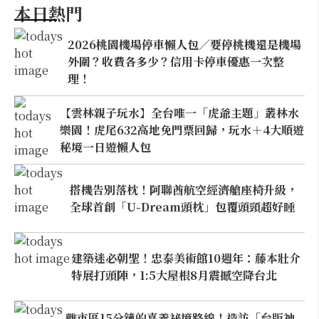
本日熱門
2026桃園機場停車懶人包／要停桃機還是機場
外圍？收費各多少？信用卡停車優惠一次整
理！
【雲林親子玩水】全台唯一「虎爺主題」叢林水
樂園！虎尾632高地免門票回歸，玩水＋4大順遊
秘境一日遊懶人包
搭機告別落枕！阿聯酋航空經濟艙座椅升級，
全球首創「U-Dream頭枕」包覆頭頸超好睡
建築迷必朝聖！忠泰美術館10週年：藤本壯介
特展打頭陣，1:5大屋根8月震撼空降台北
離市區15分鐘的嘉義祕境路線！造訪「台版神