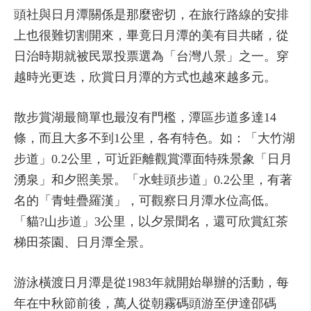
頭社與日月潭關係是那麼密切，在旅行路線的安排
上也很難切割開來，畢竟日月潭的美有目共睹，從
日治時期就被民眾投票選為「台灣八景」之一。穿
越時光更迭，欣賞日月潭的方式也越來越多元。
散步賞湖最簡單也最沒有門檻，潭區步道多達14
條，而且大多不到1公里，各有特色。如：
「大竹湖
步道」0.2公里，可近距離觀賞潭面特殊景象「日月
湧泉」和夕照美景。
「水蛙頭步道」0.2公里，有著
名的「青蛙疊羅漢」，可觀察日月潭水位高低。
「貓?山步道」3公里，以夕景聞名，還可欣賞紅茶
梯田茶園、日月潭全景。
游泳橫渡日月潭是從1983年就開始舉辦的活動，每
年在中秋節前後，萬人從朝霧碼頭游至伊達邵碼