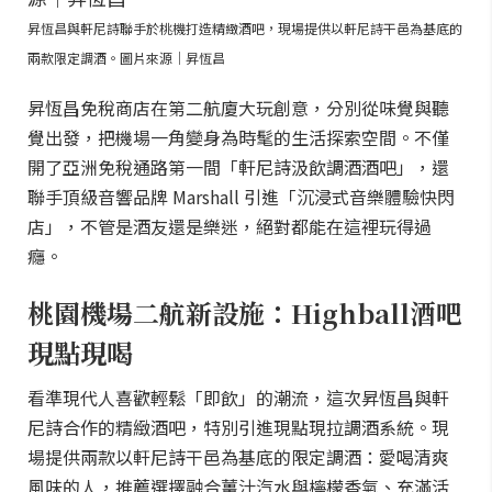
昇恆昌與軒尼詩聯手於桃機打造精緻酒吧，現場提供以軒尼詩干邑為基底的
兩款限定調酒。圖片來源｜昇恆昌
昇恆昌免稅商店在第二航廈大玩創意，分別從味覺與聽
覺出發，把機場一角變身為時髦的生活探索空間。不僅
開了亞洲免稅通路第一間「軒尼詩汲飲調酒酒吧」，還
聯手頂級音響品牌 Marshall 引進「沉浸式音樂體驗快閃
店」，不管是酒友還是樂迷，絕對都能在這裡玩得過
癮。
桃園機場二航新設施：Highball酒吧
現點現喝
看準現代人喜歡輕鬆「即飲」的潮流，這次昇恆昌與軒
尼詩合作的精緻酒吧，特別引進現點現拉調酒系統。現
場提供兩款以軒尼詩干邑為基底的限定調酒：愛喝清爽
風味的人，推薦選擇融合薑汁汽水與檸檬香氣、充滿活