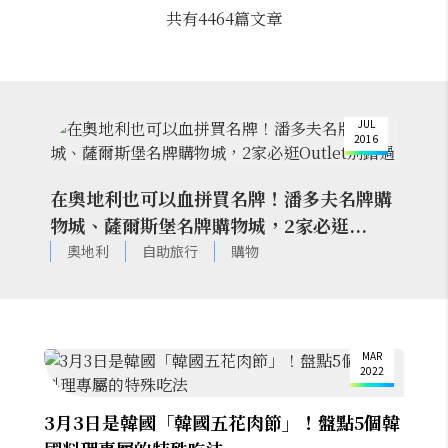
共有
4464
篇文章
14
JUL
2016
在奧地利也可以血拼買名牌！潘多夫名牌購
物城、薩爾斯堡名牌購物城，2家必逛...
奧地利
自助旅行
購物
3
MAR
2022
3月3日是韓國「韓國五花肉節」！盤點5個韓