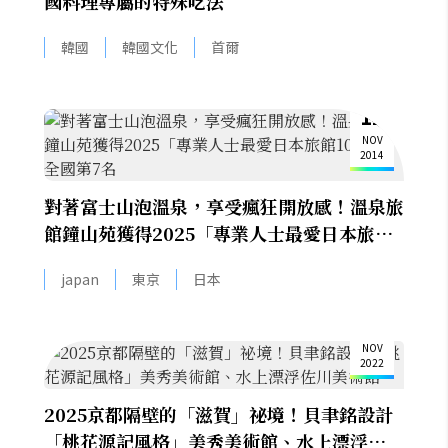
國料理專屬的特殊吃法
韓國
韓國文化
首爾
12
NOV
2014
對著富士山泡溫泉，享受瘋狂開放感！溫泉旅
館鐘山苑獲得2025「專業人士最愛日本旅館
100選」全國第7名
japan
東京
日本
25
NOV
2022
2025京都隔壁的「滋賀」祕境！貝聿銘設計
「桃花源記風格」美秀美術館、水上漂浮佐川