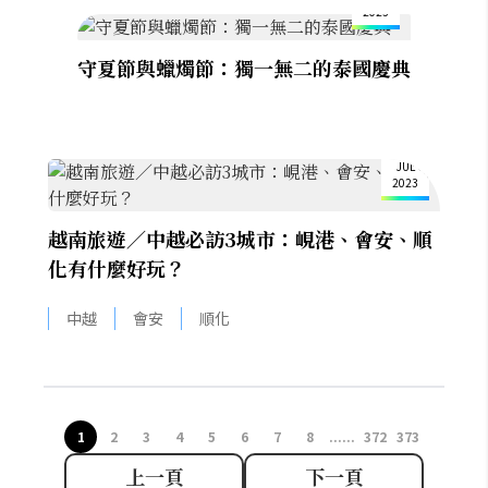
2023
守夏節與蠟燭節：獨一無二的泰國慶典
7
JUL
2023
越南旅遊／中越必訪3城市：峴港、會安、順
化有什麼好玩？
中越
會安
順化
1
2
3
4
5
6
7
8
......
372
373
上一頁
下一頁