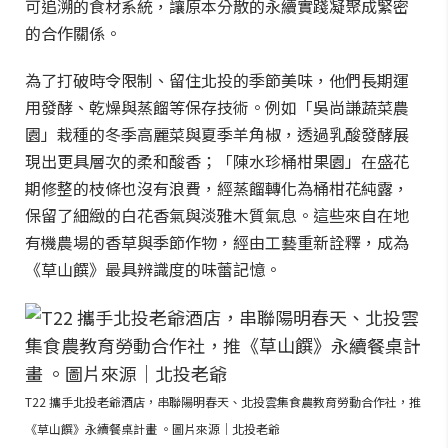
可追溯的食材系統，讓原本分散的永續實踐凝聚成緊密
的合作關係。
為了打破時令限制、留住北投的季節美味，他們長期運
用發酵、乾燥與蒸餾等保存技術。例如「吳尚謙蔬菜農
園」栽種的冬季高麗菜與夏季羊角椒，透過乳酸發酵展
現出更具層次的柔和酸香；「陳水珍桶柑果園」在盛花
期修整的枝條也沒有浪費，經蒸餾轉化為桶柑花純露，
保留了細緻的白花香氣與淡雅木質氣息。這些來自在地
有機農場的香草與季節作物，經由工藝重新詮釋，成為
《草山饌》最具辨識度的味蕾記憶。
T22 攜手北投老爺酒店，串聯陽明春天、北投雲集食農教育勞動合作社，推
《草山饌》永續餐桌計畫 。圖片來源｜北投老爺