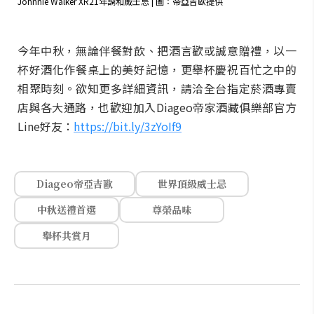
Johnnie Walker XR21年調和威士忌 | 圖：帝亞吉歐提供
今年中秋，無論伴餐對飲、把酒言歡或誠意贈禮，以一
杯好酒化作餐桌上的美好記憶，更舉杯慶祝百忙之中的
相聚時刻。欲知更多詳細資訊，請洽全台指定菸酒專賣
店與各大通路，也歡迎加入Diageo帝家酒藏俱樂部官方
Line好友：
https://bit.ly/3zYoIf9
Diageo帝亞吉歐
世界頂級威士忌
中秋送禮首選
尊榮品味
舉杯共賞月