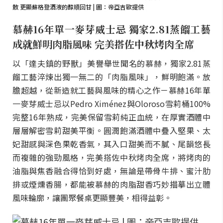
散 更顯蘇格登酒液的醇順回甘 | 圖：帝亞吉歐提供
慕赫16年單一麥芽威士忌 獨家2.81蒸餾工藝
成就鮮明肉脂風味 完美搭佐中秋烤肉全席
以「達夫鎮的野獸」美譽舉世聞名的慕赫，獨家2.81蒸
餾工藝淬煉出獨一無二的「肉脂風味」，鮮明飽滿。放
膽超越，從新造就工藝與風味的精心之作－慕赫16年單
一麥芽威士忌以Pedro Ximénez與Oloroso雪莉桶100%
完整16年熟成，完美保留雪莉純正血統，在厚實酒體中
層層解密雪莉甜美平衡。圓潤飽滿酒體中疊入堅果、太
妃甜感與深色果乾香氣，其入口甜美而不膩、尾韻悠長
而複雜的強勁風格，完美搭佐中秋烤肉全席，將烤肉的
油脂與焦香融合得恰到好處，無論是帶骨牛排、蜜汁肋
排或煙燻香腸，都能被慕赫的肉脂甜香巧妙描摹出立體
風味輪廓，讓團聚餐桌更顯豐美，相得益彰。