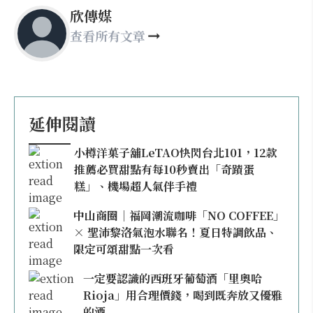
欣傳媒
查看所有文章
延伸閱讀
小樽洋菓子舖LeTAO快閃台北101，12款
推薦必買甜點有每10秒賣出「奇蹟蛋
糕」、機場超人氣伴手禮
中山商圈｜福岡潮流咖啡「NO COFFEE」
× 聖沛黎洛氣泡水聯名！夏日特調飲品、
限定可頌甜點一次看
一定要認識的西班牙葡萄酒「里奧哈
Rioja」用合理價錢，喝到既奔放又優雅
的酒