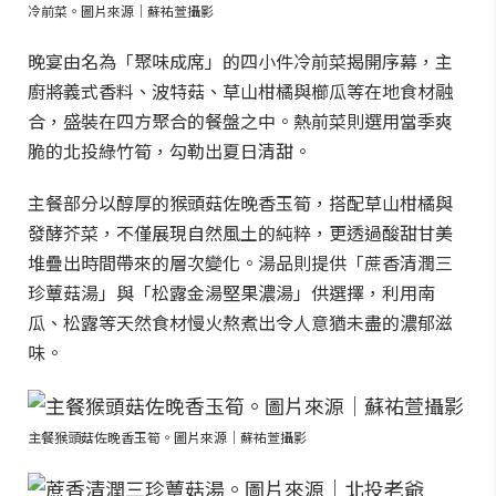
冷前菜。圖片來源｜蘇祐萱攝影
晚宴由名為「聚味成席」的四小件冷前菜揭開序幕，主
廚將義式香料、波特菇、草山柑橘與櫛瓜等在地食材融
合，盛裝在四方聚合的餐盤之中。熱前菜則選用當季爽
脆的北投綠竹筍，勾勒出夏日清甜。
主餐部分以醇厚的猴頭菇佐晚香玉筍，搭配草山柑橘與
發酵芥菜，不僅展現自然風土的純粹，更透過酸甜甘美
堆疊出時間帶來的層次變化。湯品則提供「蔗香清潤三
珍蕈菇湯」與「松露金湯堅果濃湯」供選擇，利用南
瓜、松露等天然食材慢火熬煮出令人意猶未盡的濃郁滋
味。
主餐猴頭菇佐晚香玉筍。圖片來源｜蘇祐萱攝影