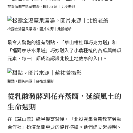
蔗香清潤三珍蕈菇湯。圖片來源｜北投老爺
松露金湯堅果濃湯。圖片來源｜北投老爺
最令人驚豔的還有甜點，「草山柑杜拜巧克力塔」和
「福爾摩莎水果塔」巧妙融入了小農種植的黃瓜與絲瓜
元素，每一口都成為認識北投土地故事的入口。
甜點。圖片來源｜蘇祐萱攝影
從乳酸發酵到花卉蒸餾，延續風土的
生命週期
在《草山饌》綠星饗宴背後，「北投雲集食農教育勞動
合作社」扮演至關重要的協作樞紐。他們建立起透明、