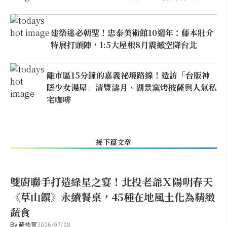
建築迷必朝聖！忠泰美術館10週年：藤本壯介
特展打頭陣，1:5大屋根8月震撼空降台北
離市區15分鐘的嘉義祕境路線！造訪「台版神
隱少女湯屋」清豐濤月、湖景窯烤披薩與人氣私
宅咖啡
接下篇文章
雙廚聯手打造綠星之宴！北投老爺Ｘ陽明春天
《草山饌》永續餐桌，45種在地風土化為精緻
蔬食
By
蘇祐萱
2026/07/08