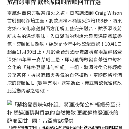
放甜烤果香 歡聚席間的醇順回甘首選
靈感源自東方製茶焙火之道，首席調酒師 Craig Wilson
首創獨特深焙工藝，將歐洲橡木桶慢火深焙188秒，將東
方焙茶文化底蘊與西方用桶工藝完美融合，賦予酒液前
所未有的深焙豐味，入口滿溢的甜烤水果與深邃香草香
氣，醇順回甘韻味，絕對是今年中秋歡聚首選！10月1日
起至11月30日止，凡於全台菸酒專賣店購買兩瓶蘇格登
深焙16年單一麥芽威士忌，即可獲得啟發自茶道中勻杯
文化的「蘇格登豐味勻杯組」一組，將酒液從公杯輕緩
分至茶杯，透過酒精與香氣的自然擴散，更顯蘇格登酒
液的醇順回甘 (數量有限，送完為止。帝亞吉歐保留修改
此活動內容之權利)。
「蘇格登豐味勻杯組」將酒液從公杯輕緩分至茶杯 透過酒精與香氣的自然擴