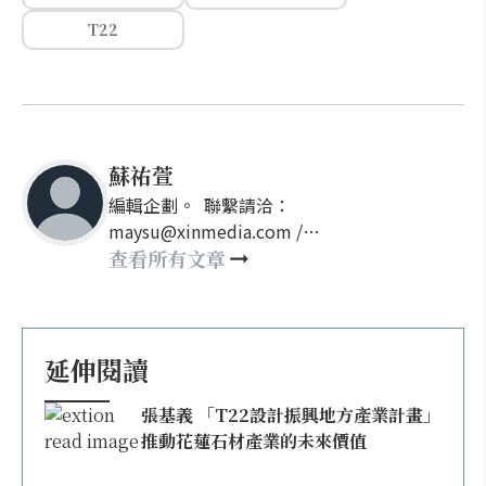
T22
蘇祐萱
編輯企劃。 聯繫請洽：
maysu@xinmedia.com /
may860527@gmail.com
查看所有文章
延伸閱讀
張基義 「T22設計振興地方產業計畫」
推動花蓮石材產業的未來價值