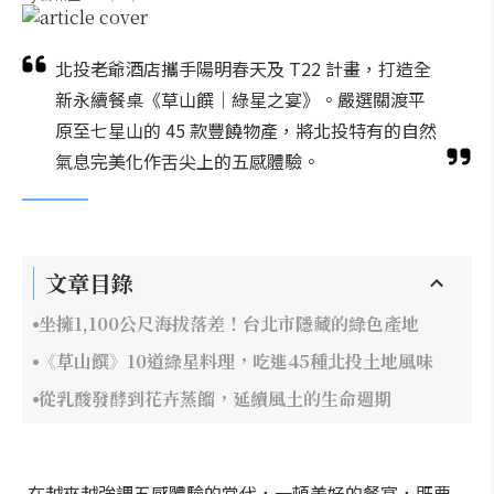
北投老爺酒店攜手陽明春天及 T22 計畫，打造全
新永續餐桌《草山饌｜綠星之宴》。嚴選關渡平
原至七星山的 45 款豐饒物產，將北投特有的自然
氣息完美化作舌尖上的五感體驗。
文章目錄
坐擁1,100公尺海拔落差！台北市隱藏的綠色產地
《草山饌》10道綠星料理，吃進45種北投土地風味
從乳酸發酵到花卉蒸餾，延續風土的生命週期
在越來越強調五感體驗的當代，一頓美好的餐宴，既要