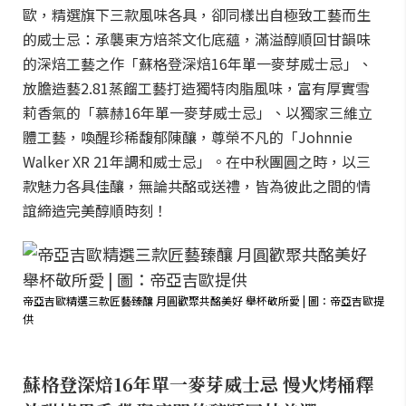
歐，精選旗下三款風味各具，卻同樣出自極致工藝而生
的威士忌：承襲東方焙茶文化底蘊，滿溢醇順回甘韻味
的深焙工藝之作「蘇格登深焙16年單一麥芽威士忌」、
放膽造藝2.81蒸餾工藝打造獨特肉脂風味，富有厚實雪
莉香氣的「慕赫16年單一麥芽威士忌」、以獨家三維立
體工藝，喚醒珍稀馥郁陳釀，尊榮不凡的「Johnnie
Walker XR 21年調和威士忌」。在中秋團圓之時，以三
款魅力各具佳釀，無論共酩或送禮，皆為彼此之間的情
誼締造完美醇順時刻！
帝亞吉歐精選三款匠藝臻釀 月圓歡聚共酩美好 舉杯敬所愛 | 圖：帝亞吉歐提
供
蘇格登深焙16年單一麥芽威士忌 慢火烤桶釋