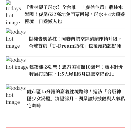
【雲林親子玩水】全台唯一「虎爺主題」叢林水
樂園！虎尾632高地免門票回歸，玩水＋4大順遊
秘境一日遊懶人包
搭機告別落枕！阿聯酋航空經濟艙座椅升級，
全球首創「U-Dream頭枕」包覆頭頸超好睡
建築迷必朝聖！忠泰美術館10週年：藤本壯介
特展打頭陣，1:5大屋根8月震撼空降台北
離市區15分鐘的嘉義祕境路線！造訪「台版神
隱少女湯屋」清豐濤月、湖景窯烤披薩與人氣私
宅咖啡