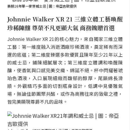
慕赫16年單一麥芽威士忌 | 圖：帝亞吉歐提供
Johnnie Walker XR 21 三維立體工藝喚醒
珍稀陳釀 尊榮不凡更顯大氣 商務餽贈首選
Johnnie Walker XR 21的核心魅力，來自獨家三維立體
工藝：第一維度融入消逝酒廠珍稀酒液，奠定稀有而深
邃的底蘊；第二維度臻選多款優質且陳年至少21年以上
的威士忌，鋪陳細膩層次；第三維度立體調和喚醒陳
釀，使香氣與口感完美交織、綿延不絕。杯中閃耀著琥
珀色酒液，入口展現細緻而馥郁的醇厚，尾韻綿長滑
順。外觀精巧多面的切割瓶身設計，低調中見優雅氣
場，無論佳節團聚共酩，或作為商務往來的致敬之禮，
皆完美顯現尊爵不凡的品味。