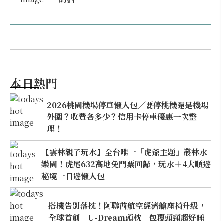
本日熱門
2026桃園機場停車懶人包／要停桃機還是機場
外圍？收費各多少？信用卡停車優惠一次整
理！
【雲林親子玩水】全台唯一「虎爺主題」叢林水
樂園！虎尾632高地免門票回歸，玩水＋4大順遊
秘境一日遊懶人包
搭機告別落枕！阿聯酋航空經濟艙座椅升級，
全球首創「U-Dream頭枕」包覆頭頸超好睡