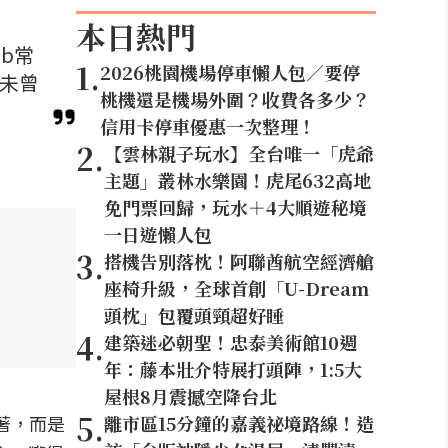
本日熱門
ab常
1
.
2026桃園機場停車懶人包／要停
與未曾
桃機還是機場外圍？收費各多少？
信用卡停車優惠一次整理！
2
.
【雲林親子玩水】全台唯一「虎爺
主題」叢林水樂園！虎尾632高地
免門票回歸，玩水＋4大順遊秘境
一日遊懶人包
3
.
搭機告別落枕！阿聯酋航空經濟艙
座椅升級，全球首創「U-Dream
頭枕」包覆頭頸超好睡
4
.
建築迷必朝聖！忠泰美術館10週
年：藤本壯介特展打頭陣，1:5大
屋根8月震撼空降台北
5
.
列著，而是
離市區15分鐘的嘉義祕境路線！造