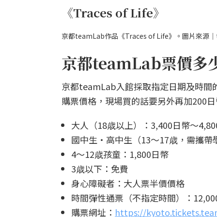
《Traces of Life》
京都teamLab作品《Traces of Life》。圖片來源｜
京都teamLab票價
京都teamLab入館採取指定日期及時
購票價格，現場買的話要另外再加200
大人（18歳以上）：3,400日幣〜4
國中生・高中生（13～17歳，需攜帶學
4～12歳孩童：1,800日幣
3歳以下：免費
身心障礙者：大人票半價價格
時間彈性通票（不指定時間）：12,00
購票網址：
https://kyoto.tickets.tea