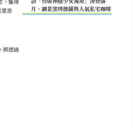
訪「台版神隱少女湯屋」清豐濤
言，獲得
月、湖景窯烤披薩與人氣私宅咖啡
創意思
，將透過