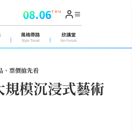
08.06
T H U
點
風格帶路
欣講堂
Style Travel
Xin Forum
作品、票價搶先看
最大規模沉浸式藝術