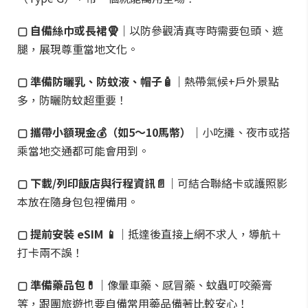
▢ 自備絲巾或長裙🧕｜
以防參觀清真寺時需要包頭、遮
腿，展現尊重當地文化。
▢ 準備防曬乳、防蚊液、帽子🧴｜
熱帶氣候+戶外景點
多，防曬防蚊超重要！
▢ 攜帶小額現金💰（如5～10馬幣）｜
小吃攤、夜市或搭
乘當地交通都可能會用到。
▢ 下載/列印飯店與行程資訊📄｜
可結合聯絡卡或護照影
本放在隨身包包裡備用。
▢ 提前安裝 eSIM 📱｜
抵達後直接上網不求人，導航＋
打卡兩不誤！
▢ 準備藥品包💊｜
像暈車藥、感冒藥、蚊蟲叮咬藥膏
等，跟團旅遊也要自備常用藥品備著比較安心！