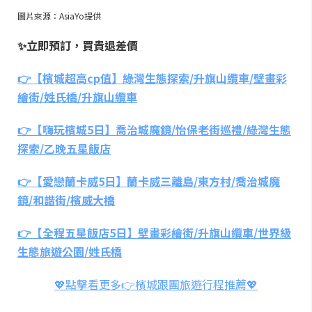
圖片來源：AsiaYo提供
✨立即預訂，買貴退差價
👉【檳城超高cp值】綠灣生態探索/升旗山纜車/壁畫彩
繪街/姓氏橋/升旗山纜車
👉【嗨玩檳城5日】喬治城魔鏡/怡保老街巡禮/綠灣生態
探索/乙晚五星飯店
👉【愛戀蘭卡威5日】蘭卡威三離島/東方村/喬治城魔
鏡/和諧街/檳威大橋
👉【全程五星飯店5日】壁畫彩繪街/升旗山纜車/世界級
生態旅遊公園/姓氏橋
💖點擊看更多👉檳城跟團旅遊行程推薦💖