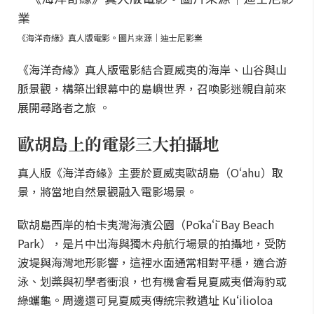
《海洋奇緣》真人版電影。圖片來源｜迪士尼影業
《海洋奇緣》真人版電影結合夏威夷的海岸、山谷與山
脈景觀，構築出銀幕中的島嶼世界，召喚影迷親自前來
展開尋路者之旅 。
歐胡島上的電影三大拍攝地
真人版《海洋奇緣》主要於夏威夷歐胡島（Oʻahu）取
景，將當地自然景觀融入電影場景。
歐胡島西岸的柏卡夷灣海濱公園（Pōkaʻī Bay Beach
Park），是片中出海與獨木舟航行場景的拍攝地，受防
波堤與海灣地形影響，這裡水面通常相對平穩，適合游
泳、划槳與初學者衝浪，也有機會看見夏威夷僧海豹或
綠蠵龜。周邊還可見夏威夷傳統宗教遺址 Kuʻilioloa