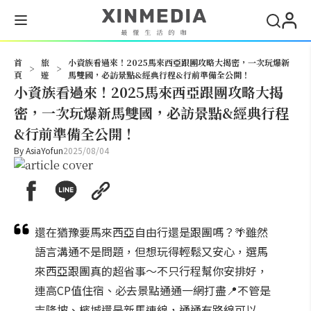
搜尋
首
旅
小資族看過來！2025馬來西亞跟團攻略大揭密，一次玩爆新
>
>
頁
遊
馬雙國，必訪景點&經典行程&行前準備全公開！
小資族看過來！2025馬來西亞跟團攻略大揭
密，一次玩爆新馬雙國，必訪景點&經典行程
&行前準備全公開！
By
AsiaYofun
2025/08/04
還在猶豫要馬來西亞自由行還是跟團嗎？🌴雖然
語言溝通不是問題，但想玩得輕鬆又安心，選馬
來西亞跟團真的超省事～不只行程幫你安排好，
連高CP值住宿、必去景點通通一網打盡📍不管是
吉隆坡、檳城還是新馬連線，通通有路線可以