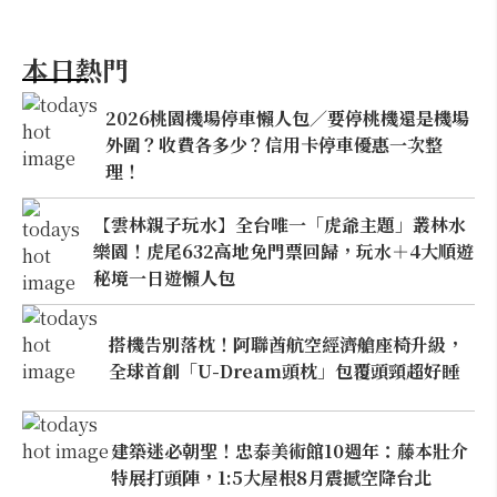
本日熱門
2026桃園機場停車懶人包／要停桃機還是機場
外圍？收費各多少？信用卡停車優惠一次整
理！
【雲林親子玩水】全台唯一「虎爺主題」叢林水
樂園！虎尾632高地免門票回歸，玩水＋4大順遊
秘境一日遊懶人包
搭機告別落枕！阿聯酋航空經濟艙座椅升級，
全球首創「U-Dream頭枕」包覆頭頸超好睡
建築迷必朝聖！忠泰美術館10週年：藤本壯介
特展打頭陣，1:5大屋根8月震撼空降台北