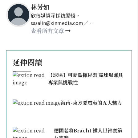
林芳如
欣傳媒資深採訪編輯。
sasalin@xinmedia.com／
happy21917@gmail.com
查看所有文章
延伸閱讀
【球場】可愛島揮桿樂 高球場兼具
專業與挑戰性
海南-東方夏威夷的五大魅力
德國老將Bracht 鐵人世錦賽第
九完賽