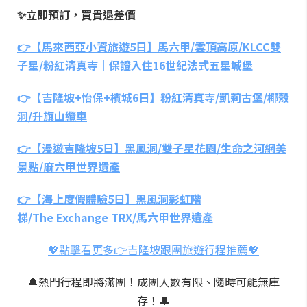
✨立即預訂，買貴退差價
👉【馬來西亞小資旅遊5日】馬六甲/雲頂高原/KLCC雙
子星/粉紅清真寺｜保證入住16世紀法式五星城堡
👉【吉隆坡+怡保+檳城6日】粉紅清真寺/凱莉古堡/椰殼
洞/升旗山纜車
👉【漫遊吉隆坡5日】黑風洞/雙子星花園/生命之河網美
景點/麻六甲世界遺產
👉【海上度假體驗5日】黑風洞彩虹階
梯/The Exchange TRX/馬六甲世界遺產
💖點擊看更多👉吉隆坡跟團旅遊行程推薦💖
🔔熱門行程即將滿團！成團人數有限、隨時可能無庫
存！🔔