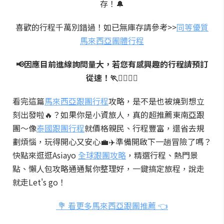
存！🔔
喜歡的行程千萬別錯過！如已無庫存請參考>>
同等優質
馬來西亞團體行程
📢因應目前進線詢問量大，若您有感興趣的行程請預訂
從速！🏃🏃‍♂️🏃‍♀️
看完這篇
馬來西亞跟團行程
攻略，是不是也被燒到想立
刻出發啦🔥？如果你是小資旅人，真的超推薦東南亞跟
團～像
泰國跟團行程
就價格親民、行程豐富，還省去規
劃煩惱，玩得開心又安心💼✈️準備開啟下一趟冒險了嗎？
快點來逛逛Asiayo
全球跟團攻略
，精選行程、熱門景
點、懶人包攻略通通幫你整理好，一鍵搞定旅程，說走
就走Let's go！
💐 看更多馬來西亞跟團推薦 👈