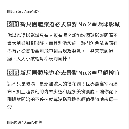
圖片來源：AsiaYo提供
🇸🇬 新馬團體旅遊必去景點No.2👑環球影城
你以為環球影城只有大阪有嗎？新加坡環球影城園區不
會大到逛到腳很酸，而且刺激設施、熱門角色依舊應有
盡有🎢從變形金剛飛車到古埃及探險，一整天玩到過
癮，大人小孩絕對都玩到瘋掉！
🇸🇬 新馬團體旅遊必去景點No.3👑星耀樟宜
這不只是機場，是新加坡人的後花園！世界最高室內瀑
布💧加上超夢幻的森林步道和超多美食餐廳，讓你從下
飛機就開始拍不停～就算沒搭飛機也超值得特地來逛一
波！
圖片來源：AsiaYo提供