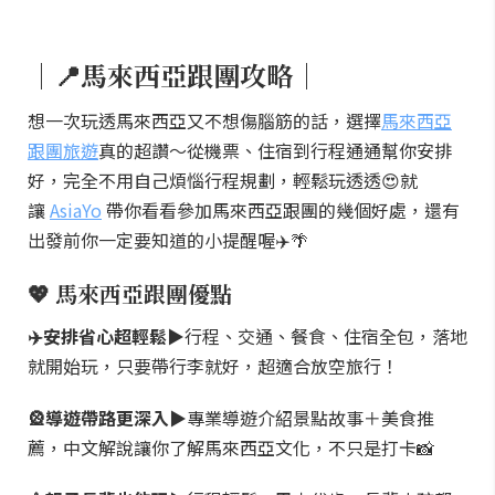
｜📍馬來西亞跟團攻略｜
想一次玩透馬來西亞又不想傷腦筋的話，選擇
馬來西亞
跟團旅遊
真的超讚～從機票、住宿到行程通通幫你安排
好，完全不用自己煩惱行程規劃，輕鬆玩透透😍就
讓
AsiaYo
帶你看看參加馬來西亞跟團的幾個好處，還有
出發前你一定要知道的小提醒喔✈️🌴
💖 馬來西亞跟團優點
✈️安排省心超輕鬆▶
行程、交通、餐食、住宿全包，落地
就開始玩，只要帶行李就好，超適合放空旅行！
🎡導遊帶路更深入▶
專業導遊介紹景點故事＋美食推
薦，中文解說讓你了解馬來西亞文化，不只是打卡📸