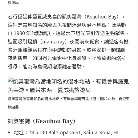
旅遊局
若行程延伸至夏威夷島的凱奧霍灣（Keauhou Bay），
這裡是當地知名的魔鬼魚夜間浮潛與潛水地點；此活動
自 1980 年代起發展，透過水下燈光吸引浮游生物聚集，
進而吸引蝠鱝（manta ray）夜間前來覓食，讓遊客有機
會近距離觀察其在海中游動的身影。旅客安排一趟蝠鱝
夜間觀察，如同遇見電影中化身蝠鱝、守護莫娜的塔拉
祖母，能為海島假期增添難忘體驗。
凱奧霍灣為當地知名的潛水地點，有機會與魔鬼魚共游。圖片來源｜夏威夷
旅遊局
凱奧霍灣（Keauhou Bay）
地址：78-7130 Kaleiopapa St, Kailua-Kona, HI