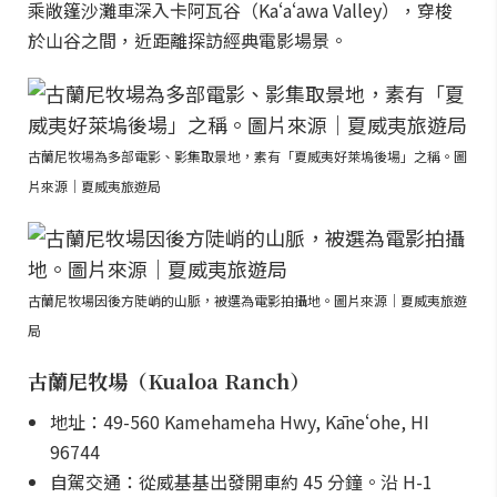
乘敞篷沙灘車深入卡阿瓦谷（Kaʻaʻawa Valley），穿梭
於山谷之間，近距離探訪經典電影場景。
古蘭尼牧場為多部電影、影集取景地，素有「夏威夷好萊塢後場」之稱。圖
片來源｜夏威夷旅遊局
古蘭尼牧場因後方陡峭的山脈，被選為電影拍攝地。圖片來源｜夏威夷旅遊
局
古蘭尼牧場（Kualoa Ranch）
地址：49-560 Kamehameha Hwy, Kāneʻohe, HI
96744
自駕交通：從威基基出發開車約 45 分鐘。沿 H-1