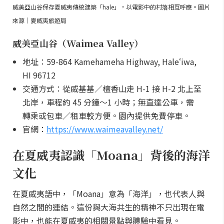
威美亞山谷保存夏威夷傳統建築「hale」，以電影中的村落相互呼應。圖片
來源｜夏威夷旅遊局
威美亞山谷（Waimea Valley）
地址：59-864 Kamehameha Highway, Haleʻiwa,
HI 96712
交通方式：從威基基／檀香山走 H-1 接 H-2 北上至
北岸，車程約 45 分鐘～1 小時；無直達公車，需
轉乘或包車／租車較方便。園內提供免費停車。
官網：
https://www.waimeavalley.net/
在夏威夷認識「Moana」背後的海洋
文化
在夏威夷語中，「Moana」意為「海洋」，也代表人與
自然之間的連結。這份與大海共生的精神不只出現在電
影中，也能在夏威夷的相關景點與體驗中看見。