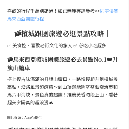
喜歡的行程千萬別錯過！如已無庫存請參考>>
同等優質
馬來西亞團體行程
｜🚠檳城跟團旅遊必逛景點攻略｜
✅ 美食控、喜歡老街文化的旅人 ✅ 必吃小吃超多
🚠馬來西亞檳城團體旅遊必去景點No.1👑升
旗山纜車
搭上復古味滿滿的升旗山纜車，一路慢慢爬升到檳城最
高點，沿路風景超療癒～到山頂還能眺望整個喬治市和
馬六甲海峽，景色真的超讚！推薦黃昏時段上山，看著
超美夕陽真的超浪漫🌇
圖片來源：AsiaYo提供