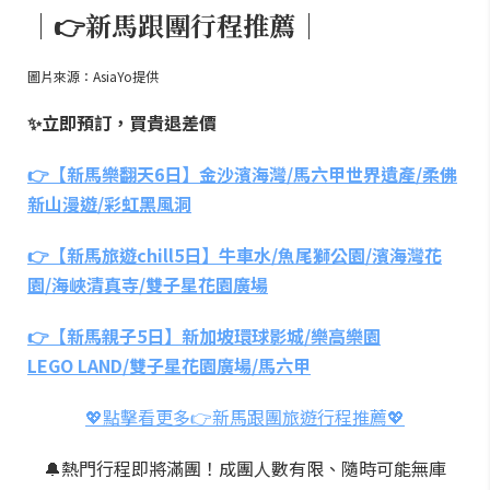
｜👉新馬跟團行程推薦｜
圖片來源：AsiaYo提供
✨立即預訂，買貴退差價
👉【新馬樂翻天6日】金沙濱海灣/馬六甲世界遺產/柔佛
新山漫遊/彩虹黑風洞
👉【新馬旅遊chill5日】牛車水/魚尾獅公園/濱海灣花
園/海峽清真寺/雙子星花園廣場
👉【新馬親子5日】新加坡環球影城/樂高樂園
LEGO LAND/雙子星花園廣場/馬六甲
💖點擊看更多👉新馬跟團旅遊行程推薦💖
🔔熱門行程即將滿團！成團人數有限、隨時可能無庫