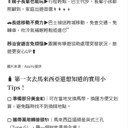
🍼親子長輩也能玩▶
行程輕鬆、巴士代步，長輩小孩都
照顧到，家庭出遊首選👨‍👩‍👧‍👦
🚗長途移動不費力▶
巴士接送跨城移動，免查交通、免
轉車，吹冷氣補眠輕鬆抵達😴
🧸治安語言免煩惱▶
跟團有導遊協助處理突發狀況，旅
遊更安心UP⬆️
圖片來源：AsiaYo提供
🧳 第一次去馬來西亞還想知道的實用小
Tips！
▢ 準備部分美金💵｜
可在當地兌換馬幣，換匯方便又划
算，避免臨時找不到換錢地點。
▢ 攜帶萬用轉接頭🔌｜
馬來西亞插頭是英式三孔
（Type G），帶一個就能萬用全場！