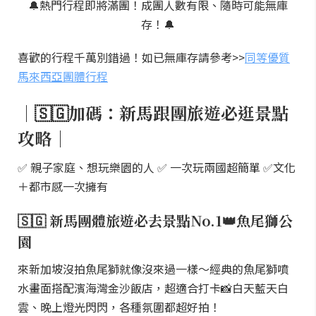
🔔熱門行程即將滿團！成團人數有限、隨時可能無庫
存！🔔
喜歡的行程千萬別錯過！如已無庫存請參考>>
同等優質
馬來西亞團體行程
｜🇸🇬加碼：新馬跟團旅遊必逛景點
攻略｜
✅ 親子家庭、想玩樂園的人 ✅ 一次玩兩國超簡單 ✅文化
＋都市感一次擁有
🇸🇬 新馬團體旅遊必去景點No.1👑魚尾獅公
園
來新加坡沒拍魚尾獅就像沒來過一樣～經典的魚尾獅噴
水畫面搭配濱海灣金沙飯店，超適合打卡📸白天藍天白
雲、晚上燈光閃閃，各種氛圍都超好拍！