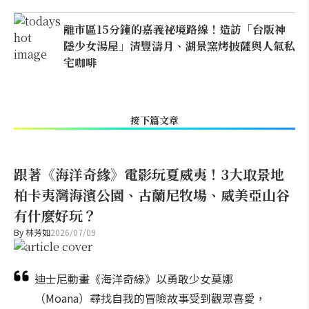
離市區15分鐘的嘉義祕境路線！造訪「台版神
隱少女湯屋」清豐濤月、湖景窯烤披薩與人氣私
宅咖啡
接下篇文章
跟著《海洋奇緣》電影玩夏威夷！3大取景地
柏卡夷灣海濱公園、古蘭尼牧場、威美亞山谷
有什麼好玩？
By
林芳如
2026/07/09
迪士尼動畫《海洋奇緣》以勇敢少女莫娜
（Moana）尋找自我的冒險故事受到觀眾喜愛，