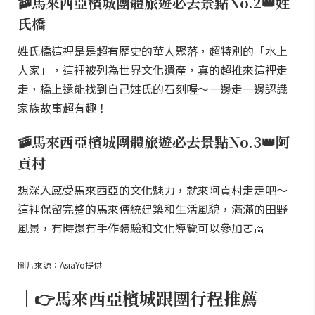
🚠馬來西亞檳城團體旅遊必去景點No.2👑姓
氏橋
姓氏橋這裡是是超有歷史的華人聚落，超特別的「水上
人家」，這裡被列為世界文化遺產，真的超推來這裡走
走，橋上還能找到自己姓氏的石刻喔～一邊走一邊認識
家族故事超有趣！
🚠馬來西亞檳城團體旅遊必去景點No.3👑阿
貢村
想深入感受馬來西亞的文化魅力，就來阿貢村走走吧～
這裡保留完整的馬來傳統建築和生活風貌，滿滿的田野
風景，有時還有手作體驗和文化導覽可以參加ㄛ🧺
圖片來源：AsiaYo提供
｜👉馬來西亞檳城跟團行程推薦｜