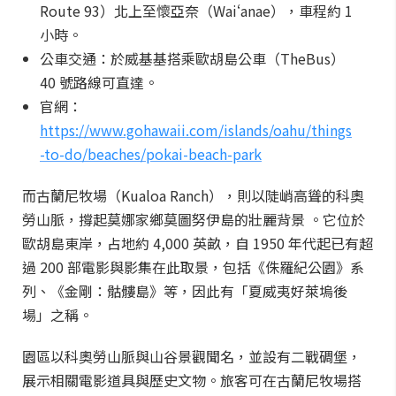
Route 93）北上至懷亞奈（Waiʻanae），車程約 1
小時。
公車交通：於威基基搭乘歐胡島公車（TheBus）
40 號路線可直達。
官網：
https://www.gohawaii.com/islands/oahu/things
-to-do/beaches/pokai-beach-park
而古蘭尼牧場（Kualoa Ranch），則以陡峭高聳的科奧
勞山脈，撐起莫娜家鄉莫圖努伊島的壯麗背景 。它位於
歐胡島東岸，占地約 4,000 英畝，自 1950 年代起已有超
過 200 部電影與影集在此取景，包括《侏羅紀公園》系
列、《金剛：骷髏島》等，因此有「夏威夷好萊塢後
場」之稱。
園區以科奧勞山脈與山谷景觀聞名，並設有二戰碉堡，
展示相關電影道具與歷史文物。旅客可在古蘭尼牧場搭