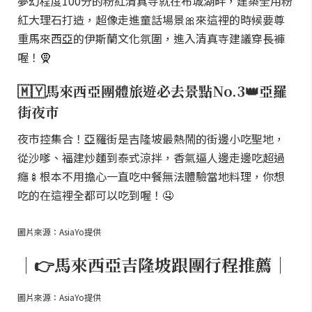
夢幻程度100分的粉紅清真寺就在布城湖畔，建築全用粉
紅大理石打造，超像走進童話場景🎀來這裡的時候要尊
重馬來西亞的伊斯蘭文化氛圍，進入清真寺建議穿長褲
喔！🧕
🇲🇾馬來西亞團體旅遊必去景點No.3👑亞羅
街夜市
夜市控集合！亞羅街是吉隆坡最熱鬧的街邊小吃聖地，
從沙嗲、福建炒麵到泰式涼拌，香氣逼人邊走邊吃超過
癮🍢根本不用擔心一直吃中餐無法體驗當地料理，你想
吃的在這裡全都可以吃到喔！🤤
圖片來源：AsiaYo提供
｜👉馬來西亞吉隆坡跟團行程推薦｜
圖片來源：AsiaYo提供