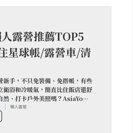
懶人露營推薦TOP5
住星球帳/露營車/清
營新手，不只免裝備、免搭帳，有些
立衛浴和冷暖氣，簡直比住飯店還舒
然、打卡戶外美照嗎？AsiaYo幫
投懶人露營，有拍照效果絕佳的星球
團
懶人露營
直接預訂遊湖船的露營區，想找日月
人必看！