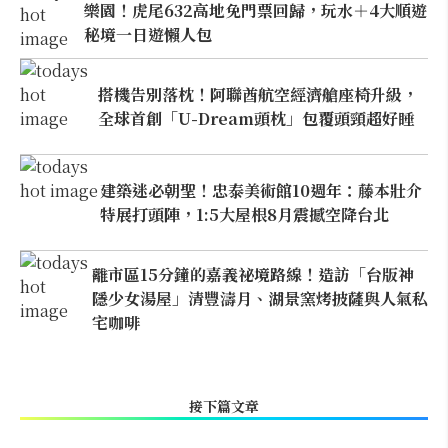
樂園！虎尾632高地免門票回歸，玩水＋4大順遊
秘境一日遊懶人包
搭機告別落枕！阿聯酋航空經濟艙座椅升級，
全球首創「U-Dream頭枕」包覆頭頸超好睡
建築迷必朝聖！忠泰美術館10週年：藤本壯介
特展打頭陣，1:5大屋根8月震撼空降台北
離市區15分鐘的嘉義祕境路線！造訪「台版神
隱少女湯屋」清豐濤月、湖景窯烤披薩與人氣私
宅咖啡
接下篇文章