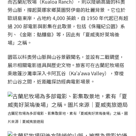
而古蘭尼牧場（Kualoa Ranch），則以陡峭高聳的科奧
勞山脈，撐起莫娜家鄉莫圖努伊島的壯麗背景 。它位於
歐胡島東岸，占地約 4,000 英畝，自 1950 年代起已有超
過 200 部電影與影集在此取景，包括《侏羅紀公園》系
列、《金剛：骷髏島》等，因此有「夏威夷好萊塢後
場」之稱。
園區以科奧勞山脈與山谷景觀聞名，並設有二戰碉堡，
展示相關電影道具與歷史文物。旅客可在古蘭尼牧場搭
乘敞篷沙灘車深入卡阿瓦谷（Kaʻaʻawa Valley），穿梭
於山谷之間，近距離探訪經典電影場景。
古蘭尼牧場為多部電影、影集取景地，素有「夏威夷好萊塢後場」之稱。圖
片來源｜夏威夷旅遊局