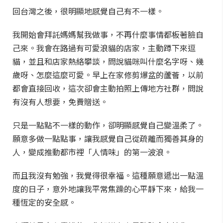
回台灣之後，很明顯地感覺自己有不一樣。
我開始會拜託媽媽幫我做事，不再什麼事情都板著臉自
己來。我會在路過有可愛浪貓的店家，主動蹲下來逗
貓，並且和店家熱絡攀談，問說貓咪叫什麼名字呀、幾
歲呀、怎麼這麼可愛。早上在家修剪爆盆的蘆薈，以前
都會直接回收，這次卻會主動拍照上傳地方社群，問說
有沒有人想要，免費贈送。
只是一點點不一樣的動作，卻明顯感覺自己變溫柔了。
願意多做一點點事，讓我感覺自己從疏離而獨善其身的
人，變成推動都市裡「人情味」的第一波浪。
而且我沒有勉強，我覺得很幸福。這種願意遞出一點溫
度的日子，意外地讓我平常焦躁的心平靜下來，給我一
種恆定的安全感。