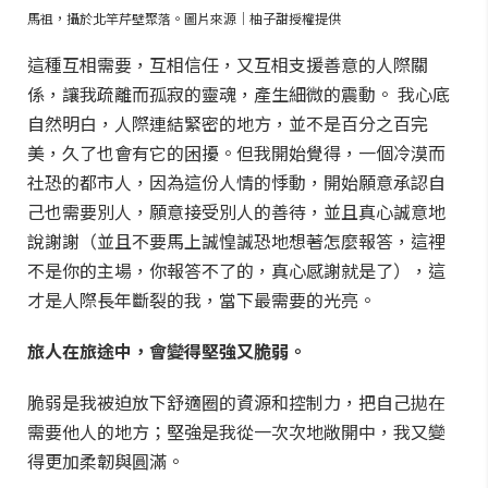
馬祖，攝於北竿芹壁聚落。圖片來源｜柚子甜授權提供
這種互相需要，互相信任，又互相支援善意的人際關
係，讓我疏離而孤寂的靈魂，產生細微的震動。 我心底
自然明白，人際連結緊密的地方，並不是百分之百完
美，久了也會有它的困擾。但我開始覺得，一個冷漠而
社恐的都市人，因為這份人情的悸動，開始願意承認自
己也需要別人，願意接受別人的善待，並且真心誠意地
說謝謝（並且不要馬上誠惶誠恐地想著怎麼報答，這裡
不是你的主場，你報答不了的，真心感謝就是了），這
才是人際長年斷裂的我，當下最需要的光亮。
旅人在旅途中，會變得堅強又脆弱。
脆弱是我被迫放下舒適圈的資源和控制力，把自己拋在
需要他人的地方；堅強是我從一次次地敞開中，我又變
得更加柔韌與圓滿。