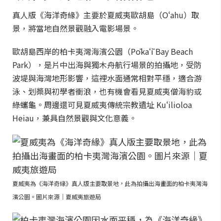
真人版《海洋奇緣》主要於夏威夷歐胡島（Oʻahu）取
景，將當地自然景觀融入電影場景。
歐胡島西岸的柏卡夷灣海濱公園（Pōkaʻī Bay Beach
Park），是片中出海與獨木舟航行場景的拍攝地，受防
波堤與海灣地形影響，這裡水面通常相對平穩，適合游
泳、划槳與初學者衝浪，也有機會看見夏威夷僧海豹或
綠蠵龜。周邊還可見夏威夷傳統宗教遺址 Kuʻilioloa
Heiau，兼具自然景觀與文化意義。
夏威夷為《海洋奇緣》真人版主要取景地，此為拍攝出海畫面的柏卡夷灣海
濱公園。圖片來源｜夏威夷旅遊局