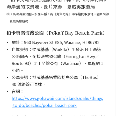
柏卡夷灣海濱公園因水面平穩，為《海洋奇緣》海岸邊的取景地。圖片來源
｜夏威夷旅遊局
柏卡夷灣海濱公園（Pōkaʻī Bay Beach Park）
地址：960 Bayview St #85, Waianae, HI 96792
自駕交通：從威基基（Waikīkī）出發沿 H-1 高速
公路向西，銜接法林頓公路（Farrington Hwy／
Route 93）北上至懷亞奈（Waiʻanae），車程約 1
小時。
公車交通：於威基基搭乘歐胡島公車（TheBus）
40 號路線可直達。
官網：
https://www.gohawaii.com/islands/oahu/things
-to-do/beaches/pokai-beach-park