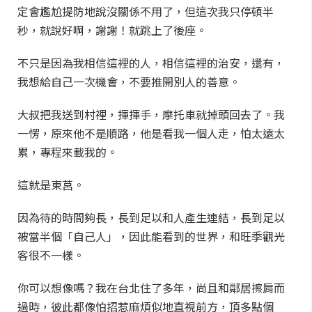
定會尷尬提防地說沒關係不用了，但這次我只停頓半
秒，就說好啊，謝謝！就跳上了後座。
不只是因為我相信這裡的人，相信這裡的治安，還有，
我想給自己一次機會，不要推開別人的善意。
大叔把我送到村裡，揮揮手，摩托車就掉頭回去了。我
一愣，原來他不是順路，他是看我一個人走，怕太遠太
累，專程來載我的。
這就是東莒。
因為待的時間夠長，長到足以和人產生連結，長到足以
被當半個「自己人」，因此能看到的世界，和旺季觀光
客很不一樣。
你可以想像嗎？我在台北住了多年，尚且和鄰居擦肩而
過時，彼此都像怕招惹麻煩似地直視前方，頂多點個