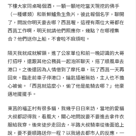
下樓大家同桌喝個酒，一顆一顆地吃當天現挖的佛手
（一種螺類）和新鮮鱸魚生魚片，彼此報個名字，聊開
了，問說你明天要去哪？西莒喔，這裡有兩位大哥都在
西莒工作啊，明天就請他們照應你，幾點？在哪裡集
合？他們送你上船，不會啦不麻煩啦。
隔天我就成就解鎖，進了公家單位和前一晚認識的大哥
打招呼，還跟其他公務員一起泡茶聊天，搭了順風車去
港口。之後還因為人情借到了摩托車，玩了西莒一天再
回來。臨走前車子停港口，鑰匙插著無妨，主人也不擔
心被偷。「西莒就這麼小，偷了他是能騎去哪？」他豪
邁地擺擺手。
東莒的福正村有很多貓，我幾乎日日來訪，當地的愛貓
大叔都認得我，看風大，關心地問說要不要進去拿件衣
服給我穿。後來徒步走回去，半路大叔騎車從後面追上
說，要不要順路送你一程？以我過去都市人的反應，一