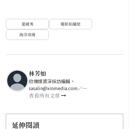
夏威夷
電影拍攝地
海洋奇緣
林芳如
欣傳媒資深採訪編輯。
sasalin@xinmedia.com／
happy21917@gmail.com
查看所有文章
延伸閱讀