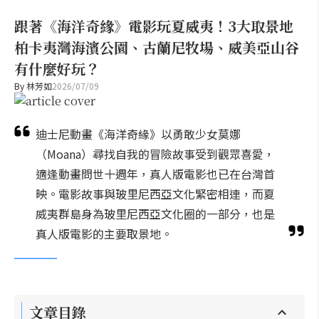
跟著《海洋奇緣》電影玩夏威夷！3大取景地
柏卡夷灣海濱公園、古蘭尼牧場、威美亞山谷
有什麼好玩？
By
林芳如
2026/07/09
迪士尼動畫《海洋奇緣》以勇敢少女莫娜
（Moana）尋找自我的冒險故事受到觀眾喜愛，
適逢動畫問世十週年，真人版電影也已在台灣首
映。電影故事與玻里尼西亞文化緊密相連，而夏
威夷群島身為玻里尼西亞文化圈的一部分，也是
真人版電影的主要取景地。
文章目錄