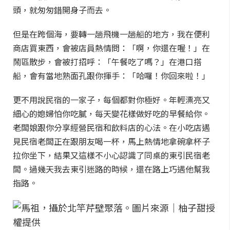
頭，就匆匆錯開身子而去。
但是在跨個海，要轉一趟飛機一趟船的地方，我在便利
商店買東西，會被店員熱情問：「啊，你還在喔！」在
鬧區散步，會被打招呼：「午餐吃了嗎？」在港口搭
船，會有當地熟面孔跟你揮手：「哈囉！你回來啦！」
更不用說民宿的一家子，每個都對你極好。年輕漂亮又
細心的媳婦怕你吃膩，每天變花樣做好吃的早餐給你。
老闆娘跟你分享經營民宿和飲料店的心法。在小吃店遇
見民宿老闆正在跟朋友喝一杯，馬上熱情地拿碗拿杯子
拉你坐下，結果又這樣不小心認識了同桌的東引民宿老
闆。過幾天我去東引迷路的時候，還在路上巧遇他幫我
指路。