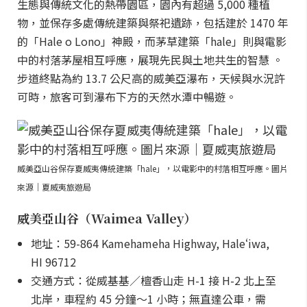
生態與傳統文化的熱帶園區，園內有超過 5,000 種植
物，並保存多處傳統建築與祭祀遺跡，包括建於 1470 年
的「Hale o Lono」神殿，而茅草建築「hale」則與電影
中的村落茅屋相互呼應，展現先民與土地共生的智慧 。
步道終點為約 13.7 公尺高的威美亞瀑布，天候與水況許
可時，旅客可到瀑布下方的天然水潭中暢遊。
威美亞山谷保存夏威夷傳統建築「hale」，以電影中的村落相互呼應。圖片
來源｜夏威夷旅遊局
威美亞山谷（Waimea Valley）
地址：59-864 Kamehameha Highway, Haleʻiwa,
HI 96712
交通方式：從威基基／檀香山走 H-1 接 H-2 北上至
北岸，車程約 45 分鐘～1 小時；無直達公車，需