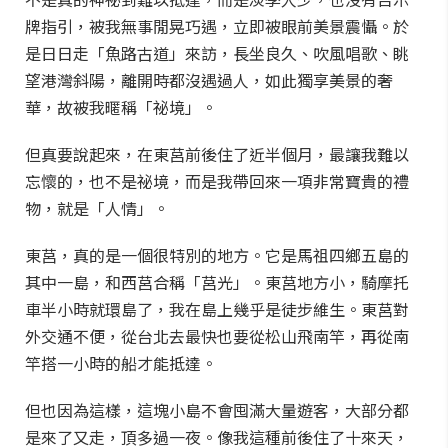
牌指引，被我無事閒晃巧遇，立即被眼前美景震懾。於
是日日走「魚路古道」來訪，長坐良久、吹風唱歌、眺
望港灣斜陽，離開時都沒遇過人，如此獨享美景的奢
華，故被我暱稱「祕境」。
但真要說起來，在東莒前後住了近半個月，最讓我難以
忘懷的，也不是祕境，而是我帶回來一項非常寶貴的禮
物，就是「人情」。
東莒，真的是一個很特別的地方。它是馬祖四鄉五島的
其中一島，和西莒合稱「莒光」。東莒地方小，騎摩托
車半小時就環島了，我在島上幾乎是徒步維生。東莒對
外交通不便，從台北去最快也要從松山飛南竿，再從南
竿搭一小時的船才能抵達。
但也因為這樣，這塊小島不會囤滿大量遊客，大部分都
是來了又走，頂多過一夜。像我這種前後住了十來天，