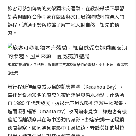
旅客可參加傳統的支架獨木舟體驗，在教練帶領下學習
划槳與團隊合作；或在飯店與文化場館體驗呼拉舞入門
課程，透過手勢與歌謠了解在地人對自然、祖先的情
感。
旅客可參加獨木舟體驗，親自感受莫娜乘風破浪的樂趣。圖片來源｜夏威夷
旅遊局
若行程延伸至夏威夷島的凱奧霍灣（Keauhou Bay），
這裡是當地知名的魔鬼魚夜間浮潛與潛水地點；此活動
自 1980 年代起發展，透過水下燈光吸引浮游生物聚集，
進而吸引蝠鱝（manta ray）夜間前來覓食，讓遊客有機
會近距離觀察其在海中游動的身影。旅客安排一趟蝠鱝
夜間觀察，如同遇見電影中化身蝠鱝、守護莫娜的塔拉
祖母，能為海島假期增添難忘體驗。