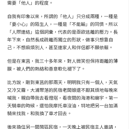
需要「他人」的程度。
自我有印象以來，所謂的「他人」只分成兩種，一種是
「要小心」的陌生人，一種是「不能輸」的同儕。所以
「人際連結」這個詞彙，代表的是亟欲逃離的壓力。長
年下來，自然長成疏離而獨立的形狀，做事只想靠自
己，不想麻煩別人，甚至連家人和伴侶都不願依賴。
但是在東莒，我三十多年來，對人微笑但保持距離的薄
膜，被人們的熱絡和善意軟化褪下了。
比方說，剛到東莒的那兩天，明明我只有一個人，天氣
又冷又霧，大浦聚落的民宿老闆娘還不厭其煩地每晚來
喊我，親自帶我去看燈塔，看夜間的海港和廟宇。第一
天騎車的時候，還怕我摩托車沒油，特地把另一台加滿
騎來找我，和我換了車才回去。
後來換住另一間鬧區民宿，一天晚上被民宿主人邀請，