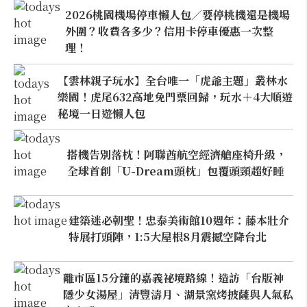
2026桃園機場停車懶人包／要停桃機還是機場
外圍？收費各多少？信用卡停車優惠一次整
理！
【雲林親子玩水】全台唯一「虎爺主題」叢林水
樂園！虎尾632高地免門票回歸，玩水＋4大順遊
秘境一日遊懶人包
搭機告別落枕！阿聯酋航空經濟艙座椅升級，
全球首創「U-Dream頭枕」包覆頭頸超好睡
建築迷必朝聖！忠泰美術館10週年：藤本壯介
特展打頭陣，1:5大屋根8月震撼空降台北
離市區15分鐘的嘉義祕境路線！造訪「台版神
隱少女湯屋」清豐濤月、湖景窯烤披薩與人氣私