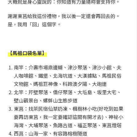
大概就是身心靈說的：你知道有力量隨時會支持你。
謝謝東莒給我這份禮物，我以後一定還會再回去的。
是，我用「回」這個字。
【馬祖口袋名單】
南竿：介壽市場鼎邊糊、津沙聚落、津沙小館、夫
人咖啡館、鐵堡、北海坑道、大漢據點、馬祖民俗
文物館、媽祖巨神像、科蹄澳夕陽、大砲連
北竿：芹壁聚落、僑仔聚落、大坵島、坂里大宅、
壁山觀景台、螺蚌山生態步道
東莒：找茶民宿仙草奶凍、楓樹林小吃(好吃到如果
要再訪東莒，我一定要確認這間有開才去)、神祕小
海灣、大埔聚落、魚路古道、福正聚落、東莒燈塔
西莒：山海一家、有容路榕樹隧道