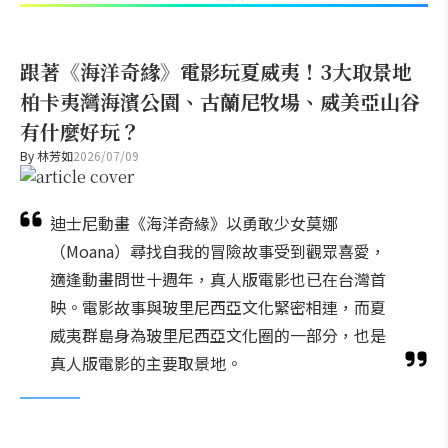
跟著《海洋奇緣》電影玩夏威夷！3大取景地
柏卡夷灣海濱公園、古蘭尼牧場、威美亞山谷
有什麼好玩？
By
林芳如
2026/07/09
迪士尼動畫《海洋奇緣》以勇敢少女莫娜
（Moana）尋找自我的冒險故事受到觀眾喜愛，
適逢動畫問世十週年，真人版電影也已在台灣首
映。電影故事與玻里尼西亞文化緊密相連，而夏
威夷群島身為玻里尼西亞文化圈的一部分，也是
真人版電影的主要取景地。