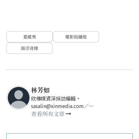
夏威夷
電影拍攝地
海洋奇緣
林芳如
欣傳媒資深採訪編輯。
sasalin@xinmedia.com／
happy21917@gmail.com
查看所有文章