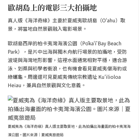
歐胡島上的電影三大拍攝地
真人版《海洋奇緣》主要於夏威夷歐胡島（Oʻahu）取
景，將當地自然景觀融入電影場景。
歐胡島西岸的柏卡夷灣海濱公園（Pōkaʻī Bay Beach
Park），是片中出海與獨木舟航行場景的拍攝地，受防
波堤與海灣地形影響，這裡水面通常相對平穩，適合游
泳、划槳與初學者衝浪，也有機會看見夏威夷僧海豹或
綠蠵龜。周邊還可見夏威夷傳統宗教遺址 Kuʻilioloa
Heiau，兼具自然景觀與文化意義。
夏威夷為《海洋奇緣》真人版主要取景地，此為拍攝出海畫面的柏卡夷灣海
濱公園。圖片來源｜夏威夷旅遊局