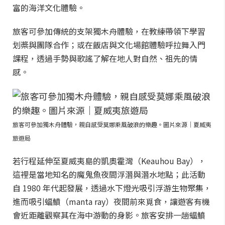
富的海洋文化體驗。
旅客可參加傳統的支架獨木舟體驗，在教練帶領下學習
划槳與團隊合作；或在飯店與文化場館體驗呼拉舞入門
課程，透過手勢與歌謠了解在地人對自然、祖先的情
感。
旅客可參加獨木舟體驗，親自感受莫娜乘風破浪的樂趣。圖片來源｜夏威夷
旅遊局
若行程延伸至夏威夷島的凱奧霍灣（Keauhou Bay），
這裡是當地知名的魔鬼魚夜間浮潛與潛水地點；此活動
自 1980 年代起發展，透過水下燈光吸引浮游生物聚集，
進而吸引蝠鱝（manta ray）夜間前來覓食，讓遊客有機
會近距離觀察其在海中游動的身影。旅客安排一趟蝠鱝