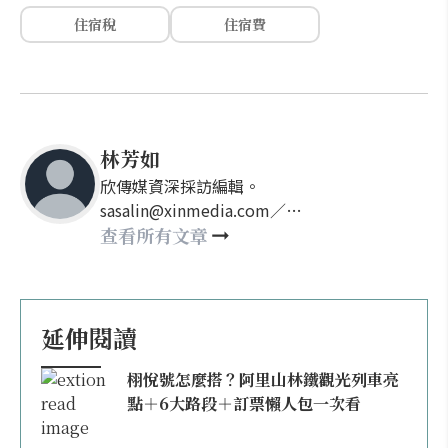
住宿稅
住宿費
林芳如
欣傳媒資深採訪編輯。
sasalin@xinmedia.com／
happy21917@gmail.com
查看所有文章
延伸閱讀
栩悅號怎麼搭？阿里山林鐵觀光列車亮
點＋6大路段＋訂票懶人包一次看