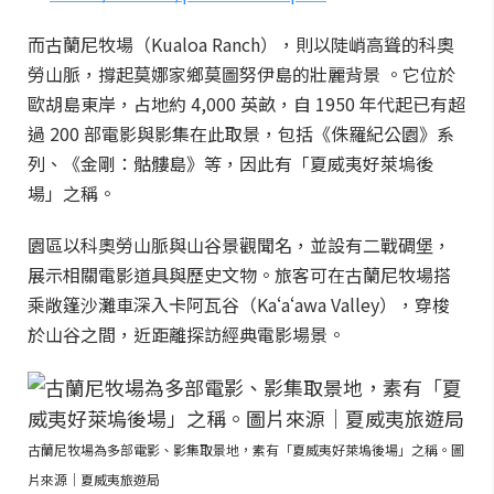
而古蘭尼牧場（Kualoa Ranch），則以陡峭高聳的科奧
勞山脈，撐起莫娜家鄉莫圖努伊島的壯麗背景 。它位於
歐胡島東岸，占地約 4,000 英畝，自 1950 年代起已有超
過 200 部電影與影集在此取景，包括《侏羅紀公園》系
列、《金剛：骷髏島》等，因此有「夏威夷好萊塢後
場」之稱。
園區以科奧勞山脈與山谷景觀聞名，並設有二戰碉堡，
展示相關電影道具與歷史文物。旅客可在古蘭尼牧場搭
乘敞篷沙灘車深入卡阿瓦谷（Kaʻaʻawa Valley），穿梭
於山谷之間，近距離探訪經典電影場景。
古蘭尼牧場為多部電影、影集取景地，素有「夏威夷好萊塢後場」之稱。圖
片來源｜夏威夷旅遊局