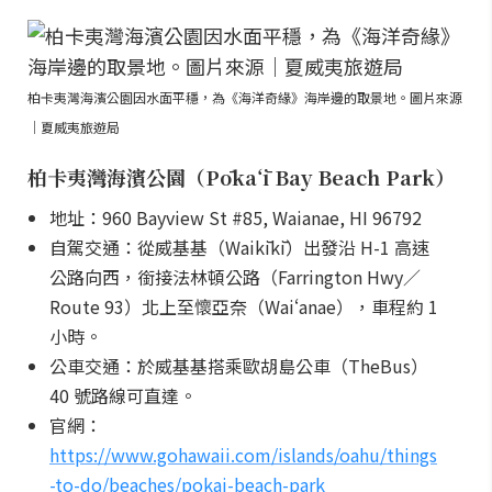
柏卡夷灣海濱公園因水面平穩，為《海洋奇緣》海岸邊的取景地。圖片來源
｜夏威夷旅遊局
柏卡夷灣海濱公園（Pōkaʻī Bay Beach Park）
地址：960 Bayview St #85, Waianae, HI 96792
自駕交通：從威基基（Waikīkī）出發沿 H-1 高速
公路向西，銜接法林頓公路（Farrington Hwy／
Route 93）北上至懷亞奈（Waiʻanae），車程約 1
小時。
公車交通：於威基基搭乘歐胡島公車（TheBus）
40 號路線可直達。
官網：
https://www.gohawaii.com/islands/oahu/things
-to-do/beaches/pokai-beach-park