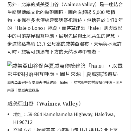
另外，北岸的威美亞山谷（Waimea Valley）是一座結合
生態與傳統文化的熱帶園區，園內有超過 5,000 種植
物，並保存多處傳統建築與祭祀遺跡，包括建於 1470 年
的「Hale o Lono」神殿，而茅草建築「hale」則與電影
中的村落茅屋相互呼應，展現先民與土地共生的智慧 。
步道終點為約 13.7 公尺高的威美亞瀑布，天候與水況許
可時，旅客可到瀑布下方的天然水潭中暢遊。
威美亞山谷保存夏威夷傳統建築「hale」，以電影中的村落相互呼應。圖片
來源｜夏威夷旅遊局
威美亞山谷（Waimea Valley）
地址：59-864 Kamehameha Highway, Haleʻiwa,
HI 96712
交通方式：從威基基／檀香山走 H-1 接 H-2 北上至