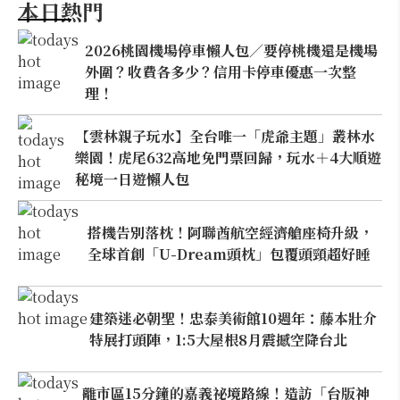
本日熱門
2026桃園機場停車懶人包／要停桃機還是機場
外圍？收費各多少？信用卡停車優惠一次整
理！
【雲林親子玩水】全台唯一「虎爺主題」叢林水
樂園！虎尾632高地免門票回歸，玩水＋4大順遊
秘境一日遊懶人包
搭機告別落枕！阿聯酋航空經濟艙座椅升級，
全球首創「U-Dream頭枕」包覆頭頸超好睡
建築迷必朝聖！忠泰美術館10週年：藤本壯介
特展打頭陣，1:5大屋根8月震撼空降台北
離市區15分鐘的嘉義祕境路線！造訪「台版神