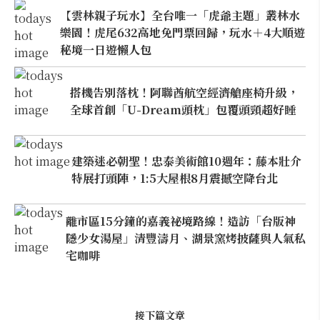
【雲林親子玩水】全台唯一「虎爺主題」叢林水
樂園！虎尾632高地免門票回歸，玩水＋4大順遊
秘境一日遊懶人包
搭機告別落枕！阿聯酋航空經濟艙座椅升級，
全球首創「U-Dream頭枕」包覆頭頸超好睡
建築迷必朝聖！忠泰美術館10週年：藤本壯介
特展打頭陣，1:5大屋根8月震撼空降台北
離市區15分鐘的嘉義祕境路線！造訪「台版神
隱少女湯屋」清豐濤月、湖景窯烤披薩與人氣私
宅咖啡
接下篇文章