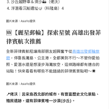
沙丘越野車＆滑沙🏜️（佬沃）
浮潛看沉船遺址🤿（科隆島）4
圖片來源：AsiaYo提供
🆕【麗星郵輪】探索星號 高雄出發菲
律賓航次推薦
全新菲律賓航程讓南部朋友超興奮🌴從
高雄出發郵輪旅
遊
，停靠長灘島、公主港，全都美到不行～不管你愛拍
照、愛潛水還是想漫步海灘放空，這條路線都有適合的
站點！快來看看有哪些不能錯過的菲律賓景點吧～☀️
圖片來源：AsiaYo提供
📍佬沃｜呂宋島西北部的城市，有豐富歷史文化景點、
殖民遺跡，還有菲律賓唯一沙漠(沙丘)。