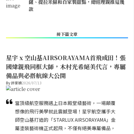
薩、提拉米蘇和自家製甜點，總經理親推這幾
款
接下篇文章
星宇 x 空山基AIRSORAYAMA首飛成田！張
國煒親飛同框大師，木村光希絕美代言，專屬
備品與必搭航線大公開
By
許家禎
2026/07/13
當頂級航空服務遇上日本殿堂級藝術，一場顛覆
想像的飛行美學就此震撼登場！星宇航空攜手大
師空山基打造的「STARLUX AIRSORAYAMA」金
屬塗裝藝術機正式起飛，不僅有絕美專屬備品，