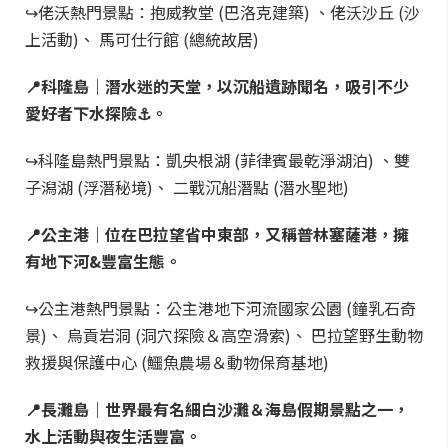
↪佬沃熱門景點：抱威教堂 (巴洛克建築) 、佬沃沙丘 (沙
上活動)、 馬可仕行館 (總統故居)
📍科隆島｜潛水迷的天堂，以沉船遺跡聞名，吸引不少
愛好者下水探險⚓。
↪科隆島熱門景點：凱央根湖 (菲律賓最乾淨湖泊) 、雙
子潟湖 (浮潛秘境)、 二戰沉船潛點 (潛水聖地)
📍公主港｜位在巴拉望省中東部，又稱普林塞薩港，擁
有地下河&豐富生態。
↪公主港熱門景點：公主港地下河流國家公園 (鐘乳石奇
景)、 烏貢岩洞 (洞穴探險＆高空滑索)、 巴拉望野生動物
救援與保護中心 (鱷魚農場＆動物保育基地)
📍長灘島｜世界最有名細白沙灘＆海島假期景點之一，
水上活動與夜生活豐富。