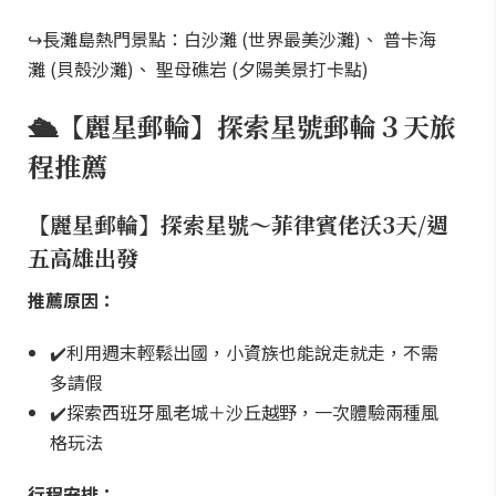
↪長灘島熱門景點：白沙灘 (世界最美沙灘)、 普卡海
灘 (貝殼沙灘)、 聖母礁岩 (夕陽美景打卡點)
🛳️【麗星郵輪】探索星號郵輪３天旅
程推薦
【麗星郵輪】探索星號～菲律賓佬沃3天/週
五高雄出發
推薦原因：
✔️利用週末輕鬆出國，小資族也能說走就走，不需
多請假
✔️探索西班牙風老城＋沙丘越野，一次體驗兩種風
格玩法
行程安排：