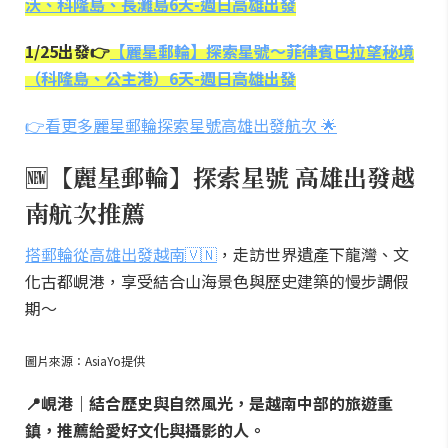
沃、科隆島、長灘島6天-週日高雄出發
1/25出發👉
【麗星郵輪】探索星號～菲律賓巴拉望秘境
（科隆島、公主港）6天-週日高雄出發
👉看更多麗星郵輪探索星號高雄出發航次 🌟
🆕【麗星郵輪】探索星號 高雄出發越
南航次推薦
搭郵輪從高雄出發越南🇻🇳
，走訪世界遺產下龍灣、文
化古都峴港，享受結合山海景色與歷史建築的慢步調假
期～
圖片來源：AsiaYo提供
📍峴港｜結合歷史與自然風光，是越南中部的旅遊重
鎮，推薦給愛好文化與攝影的人。