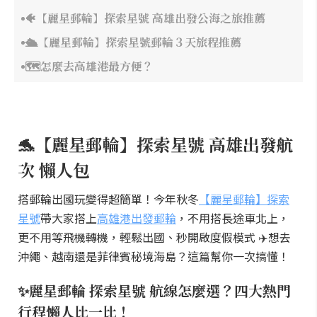
🐠【麗星郵輪】探索星號 高雄出發公海之旅推薦
🛳️【麗星郵輪】探索星號郵輪３天旅程推薦
🗺️怎麼去高雄港最方便？
🐬【麗星郵輪】探索星號 高雄出發航
次 懶人包
搭郵輪出國玩變得超簡單！今年秋冬
【麗星郵輪】探索
星號
帶大家搭上
高雄港出發郵輪
，不用搭長途車北上，
更不用等飛機轉機，輕鬆出國、秒開啟度假模式 ✈️想去
沖繩、越南還是菲律賓秘境海島？這篇幫你一次搞懂！
✨麗星郵輪 探索星號 航線怎麼選？四大熱門
行程懶人比一比！