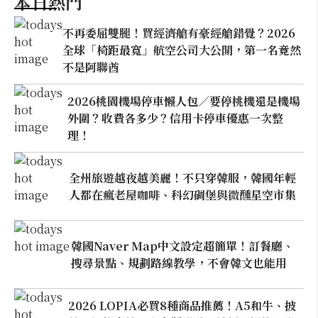
本日熱門
不再委屈雙腿！買經濟艙有豪經艙錯覺？2026
全球「椅距最寬」航空公司大公開，第一名竟然
不是阿聯酋
2026桃園機場停車懶人包／要停桃機還是機場
外圍？收費各多少？信用卡停車優惠一次整
理！
全州旅遊越夜越美麗！不只穿韓服，韓國年輕
人都在瘋老屋咖啡、科幻碉堡與微醺星空市集
韓國Naver Map中文設定超簡單！訂餐廳、
搜尋景點、規劃路線教學，不會韓文也能用
2026 LOPIA必買8種商品推薦！A5和牛、披