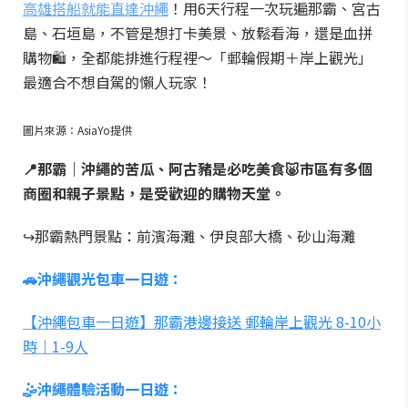
高雄搭船就能直達沖繩
！用6天行程一次玩遍那霸、宮古
島、石垣島，不管是想打卡美景、放鬆看海，還是血拼
購物🛍️，全都能排進行程裡～「郵輪假期＋岸上觀光」
最適合不想自駕的懶人玩家！
圖片來源：AsiaYo提供
📍那霸｜沖繩的苦瓜、阿古豬是必吃美食🐷市區有多個
商圈和親子景點，是受歡迎的購物天堂。
↪那霸熱門景點：前濱海灘、伊良部大橋、砂山海灘
🚗沖繩觀光包車一日遊：
【沖繩包車一日遊】那霸港邊接送 郵輪岸上觀光 8-10小
時｜1-9人
🤹沖繩體驗活動一日遊：