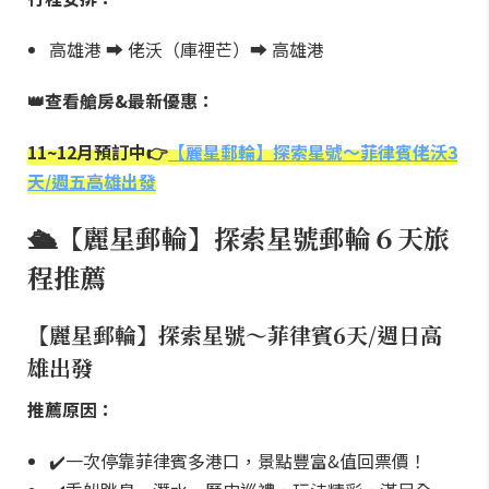
高雄港 ➡️ 佬沃（庫裡芒）➡️ 高雄港
👑查看艙房&最新優惠：
11~12月預訂中👉
【麗星郵輪】探索星號～菲律賓佬沃3
天/週五高雄出發
🛳️【麗星郵輪】探索星號郵輪６天旅
程推薦
【麗星郵輪】探索星號～菲律賓6天/週日高
雄出發
推薦原因：
✔️一次停靠菲律賓多港口，景點豐富&值回票價！