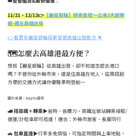
👑查看艙房&最新優惠：
11/21、12/12👉
【麗星郵輪】探索星號～公海3天歡樂
遊-週五高雄出發
👉看更多麗星郵輪探索星號高雄出發航次 🌟
🗺️怎麼去高雄港最方便？
想搭【麗星郵輪】從高雄出發，卻不知道怎麼去港口
嗎？不管你從外縣市來，還是住高雄在地人，這兩招超
方便的交通方式讓你優雅準時登船～
圖片來源：AsiaYo提供
🚄 搭高鐵＋轉乘
▶省時、省體力，高鐵左營站轉乘接駁/
捷運/計程車即可抵達！適合：外縣市旅客、長輩同行
🚗 包車直達
▶行李多免煩惱，可指定時間與上車地點。