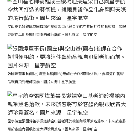
空山基老師親臨成田機場迎接這架自己與星宇航空共同打造的藝術機，親眼
見證作品化身翱翔天際的飛行藝術。圖片來源｜星宇航空
張國煒董事長(圖左)與空山基(圖右)老師在合作初期便相約，要將這件藝術
品親自飛到老師面前。圖片來源｜星宇航空
星宇航空張國煒董事長邀請空山基老師於機艙內親筆簽名落款，未來旅客將
可於客艙內親眼欣賞大師珍貴簽名。圖片來源｜星宇航空