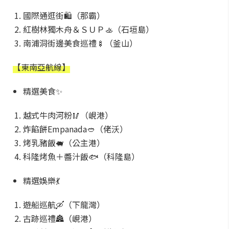
國際通逛街🛍️（那霸）
紅樹林獨木舟＆ＳＵＰ🚣（石垣島）
南浦洞街邊美食巡禮🍢（釜山）
【東南亞航線】
精選美食✨
越式牛肉河粉🥢（峴港）
炸餡餅Empanada🥙（佬沃）
烤乳豬飯🐖（公主港）
科隆烤魚＋醬汁飯🐟（科隆島）
精選娛樂💃
遊船巡航🛶（下龍灣）
古跡巡禮🏯（峴港）