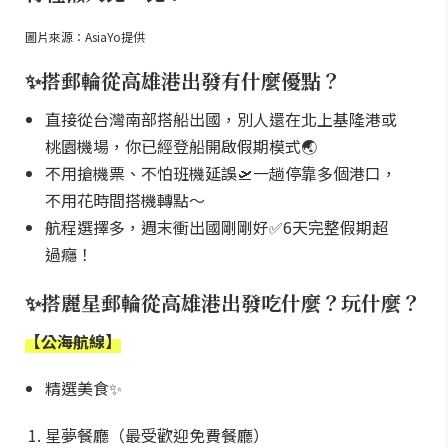
圖片來源：AsiaYo提供
✨搭郵輪從高雄港出發有什麼優點？
直接從台灣南部搭船出國，別人還在北上基隆港或
桃園機場，你已經登船開啟假期模式🌏
不用搶機票、不怕班機延誤🛫一趟停靠多個港口，
不用花時間搭機轉點～
航程選擇多，週末衝出國剛剛好✅6天完整假期超
過癮！
✨搭麗星郵輪從高雄港出發吃什麼？玩什麼？
【公海航線】
精選美食✨
星夢餐廳（最受歡迎免費餐廳）