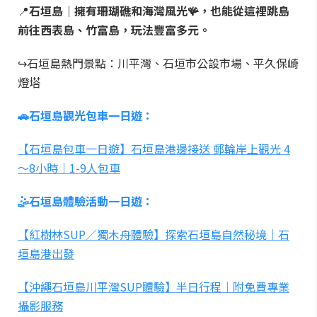
📍
石垣島｜擁有珊瑚礁和海灣風光🪸，也能從這裡跳島
前往西表島、竹富島，玩法豐富多元。
↪石垣島熱門景點：川平灣、石垣市公設市場、平久保崎
燈塔
🚗石垣島觀光包車一日遊：
【石垣島包車一日遊】石垣島港邊接送 郵輪岸上觀光 4
～8小時｜1-9人包車
🤹石垣島體驗活動一日遊：
【紅樹林SUP／獨木舟體驗】探索石垣島自然秘境｜石
垣島港出發
【沖繩石垣島川平灣SUP體驗】半日行程｜附免費專業
攝影服務