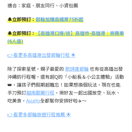
適合：家庭、朋友同行、小資包團
🔔立即預訂：
郵輪加購高鐵票75折起
🔔立即預訂：
【高雄港口接/送】高雄市-高雄港｜商務車
(6人座)
👉看更多高雄港出發郵輪行程 🌟
除了探索星號，親子最愛的
歌詩達郵輪
也有從高雄出發
沖繩的行程喔，還有超Q的「小船長＆小公主體驗」活動
👑，讓孩子們假期超難忘！如果想換個玩法，現在也能
手刀預訂
越南跟團行程
，揪好友一起出國放空、玩水、
吃美食，
AsiaYo
全都幫你安排好啦✈️～
👉看更多郵輪旅遊行程推薦 🌟