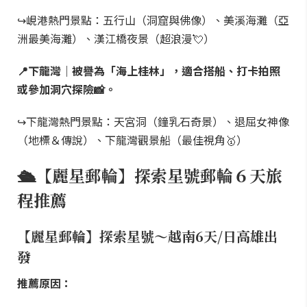
↪峴港熱門景點：五行山（洞窟與佛像）、美溪海灘（亞
洲最美海灘）、漢江橋夜景（超浪漫💘）
📍下龍灣｜被譽為「海上桂林」，適合搭船、打卡拍照
或參加洞穴探險📸。
↪下龍灣熱門景點：天宮洞（鐘乳石奇景）、退屈女神像
（地標＆傳說）、下龍灣觀景船（最佳視角🥇）
🛳️【麗星郵輪】探索星號郵輪６天旅
程推薦
【麗星郵輪】探索星號～越南6天/日高雄出
發
推薦原因：