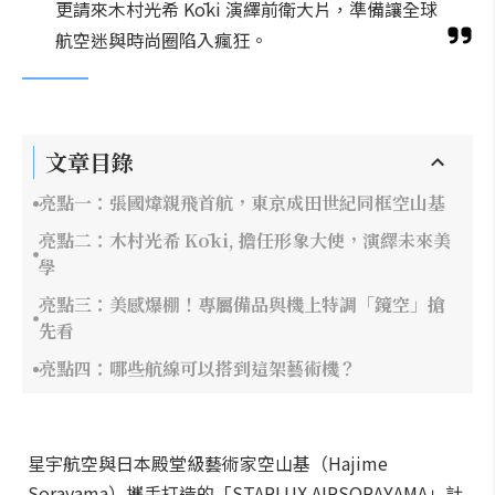
更請來木村光希 Kōki 演繹前衛大片，準備讓全球
航空迷與時尚圈陷入瘋狂。
文章目錄
亮點一：張國煒親飛首航，東京成田世紀同框空山基
亮點二：木村光希 Kōki, 擔任形象大使，演繹未來美
學
亮點三：美感爆棚！專屬備品與機上特調「鏡空」搶
先看
亮點四：哪些航線可以搭到這架藝術機？
星宇航空與日本殿堂級藝術家空山基（Hajime
Sorayama）攜手打造的「STARLUX AIRSORAYAMA」計