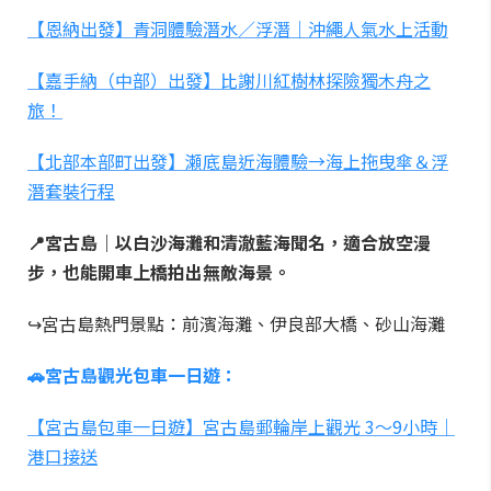
【恩納出發】青洞體驗潛水／浮潛｜沖繩人氣水上活動
【嘉手納（中部）出發】比謝川紅樹林探險獨木舟之
旅！
【北部本部町出發】瀬底島近海體驗→海上拖曳傘＆浮
潛套裝行程
📍宮古島｜以白沙海灘和清澈藍海聞名，適合放空漫
步，也能開車上橋拍出無敵海景。
↪宮古島熱門景點：前濱海灘、伊良部大橋、砂山海灘
🚗宮古島觀光包車一日遊：
【宮古島包車一日遊】宮古島郵輪岸上觀光 3～9小時｜
港口接送