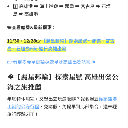
2️⃣ 高雄港 ➡️ 海上巡遊 ➡️ 那霸 ➡️ 宮古島 ➡️ 石垣
島 ➡️ 高雄港
👑查看艙房&最新優惠：
11/30、12/28👉
【麗星郵輪】探索星號～那霸、宮古
島、石垣島6天-週日高雄出發
👉看更多麗星郵輪探索星號高雄出發航次 🌟
🐠【麗星郵輪】探索星號 高雄出發公
海之旅推薦
年底特休用完，又想出去玩怎麼辦？報名週五
從高雄港
出發的公海行程
，免請假、免提早到北部集合，週末輕
旅行輕鬆GET！