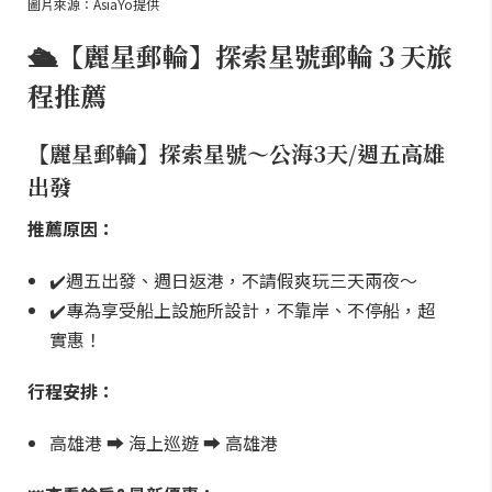
圖片來源：AsiaYo提供
🛳️【麗星郵輪】探索星號郵輪３天旅
程推薦
【麗星郵輪】探索星號～公海3天/週五高雄
出發
推薦原因：
✔️週五出發、週日返港，不請假爽玩三天兩夜～
✔️專為享受船上設施所設計，不靠岸、不停船，超
實惠！
行程安排：
高雄港 ➡️ 海上巡遊 ➡️ 高雄港