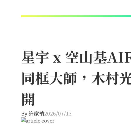
星宇 x 空山基A
同框大師，木村
開
By
許家禎
2026/07/13