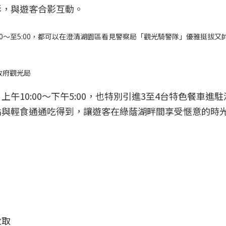
影，與遊客合影互動。
3:00～至5:00，都可以在澄清湖園區看見警察局「觀光騎警隊」優雅挺拔又
政府觀光局
午10:00～下午5:00，也特別引進3至4台特色餐車進
點與輕食通通吃得到，讓遊客在綠蔭湖畔間享受愜意的時
局
收取