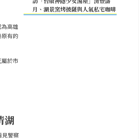
訪「台版神隱少女湯屋」清豐濤
月、湖景窯烤披薩與人氣私宅咖啡
成為高雄
善原有的
正屬於市
清湖
區看見警察