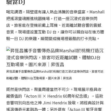
驗當DJ
喝完調酒，隔壁還有讓人熱血沸騰的音樂盛宴。Marshall
把搖滾靈魂搬進桃園機場，打造一座沉浸式音樂快閃
店。旅客能在登機前戴上耳機、近距離試聽音響的震撼
音質，現場還設置互動 DJ 台，讓你可以親自站在後方體
驗一日 DJ 的樂趣，瞬間變成機場裡最酷的打卡亮點。
昇恆昌攜手音響傳奇品牌Marshall於桃機打造沉浸式音樂快閃店，旅客可近
距離試聽、體驗DJ台互動場景。圖片來源｜昇恆昌
既然是快閃店，限量周邊當然不可少。現場展示極具收
藏價值的「Acton III × Hendrix 60周年紀念版」，這款
音響特別向吉他之神 Jimi Hendrix 致敬，將經典設計與
搖滾傳奇元素融為一體；另外還有「Acton III 藍牙音響