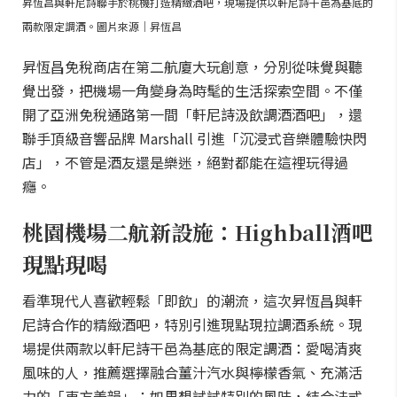
昇恆昌與軒尼詩聯手於桃機打造精緻酒吧，現場提供以軒尼詩干邑為基底的
兩款限定調酒。圖片來源｜昇恆昌
昇恆昌免稅商店在第二航廈大玩創意，分別從味覺與聽
覺出發，把機場一角變身為時髦的生活探索空間。不僅
開了亞洲免稅通路第一間「軒尼詩汲飲調酒酒吧」，還
聯手頂級音響品牌 Marshall 引進「沉浸式音樂體驗快閃
店」，不管是酒友還是樂迷，絕對都能在這裡玩得過
癮。
桃園機場二航新設施：Highball酒吧
現點現喝
看準現代人喜歡輕鬆「即飲」的潮流，這次昇恆昌與軒
尼詩合作的精緻酒吧，特別引進現點現拉調酒系統。現
場提供兩款以軒尼詩干邑為基底的限定調酒：愛喝清爽
風味的人，推薦選擇融合薑汁汽水與檸檬香氣、充滿活
力的「東方姜韻」；如果想試試特別的風味，結合法式