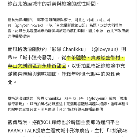
錄台北這座城市的靜美與旅途的感性瞬間。
擅長光影構圖的「郭孝信 咖啡廳與旅行」곽효신 카페 그리고 여
행 （@hyoshinkwak），以「台北攝影散策日記」為題，走訪大稻埕等
處，記錄台北這座城市的靜美與旅途的感性瞬間。圖片來源｜台北市政府觀
光傳播局提供
而風格活潑幽默的「彩恩 Chanikku」（@lovyeun）則
帶來「城市獵奇發現」，從
奉茶體驗、寶藏巖藝術村、
華山文創園區到永康街甜品
，以街拍風格記錄旅途中充
滿驚喜體驗與趣味細節，詮釋年輕世代眼中的感性台
北。
風格活潑幽默的「彩恩 Chanikku」채은 채니꾸 （@lovyeun）帶來「城市
獵奇發現」，以街拍風格記錄旅途中充滿驚喜體驗與趣味細節，詮釋年輕世
代眼中的感性台北。圖片來源｜台北市政府觀光傳播局提供
觀傳局說，搭配KOL踩線也於韓國主要即時通訊平台
KAKAO TALK投放主題式城市形象廣告，主打「#挑戰48