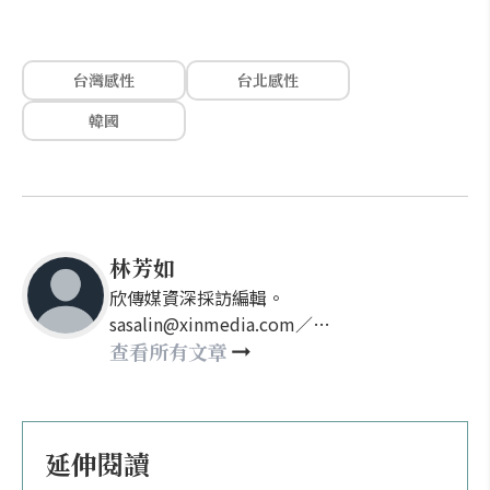
台灣感性
台北感性
韓國
林芳如
欣傳媒資深採訪編輯。
sasalin@xinmedia.com／
happy21917@gmail.com
查看所有文章
延伸閱讀