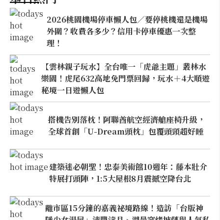
2026桃園機場停車懶人包／要停桃機還是機場
外圍？收費各多少？信用卡停車優惠一次整
理！
【雲林親子玩水】全台唯一「虎爺主題」叢林水
樂園！虎尾632高地免門票回歸，玩水＋4大順遊
秘境一日遊懶人包
搭機告別落枕！阿聯酋航空經濟艙座椅升級，
全球首創「U-Dream頭枕」包覆頭頸超好睡
建築迷必朝聖！忠泰美術館10週年：藤本壯介
特展打頭陣，1:5大屋根8月震撼空降台北
離市區15分鐘的嘉義祕境路線！造訪「台版神
隱少女湯屋」清豐濤月、湖景窯烤披薩與人氣私