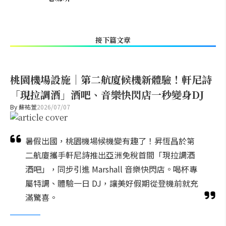
接下篇文章
桃園機場設施｜第二航廈候機新體驗！軒尼詩
「現拉調酒」酒吧、音樂快閃店一秒變身DJ
By
蘇祐萱
2026/07/07
暑假出國，桃園機場候機變有趣了！昇恆昌於第
二航廈攜手軒尼詩推出亞洲免稅首間「現拉調酒
酒吧」，同步引進 Marshall 音樂快閃店。喝杯專
屬特調、體驗一日 DJ，讓美好假期從登機前就充
滿驚喜。