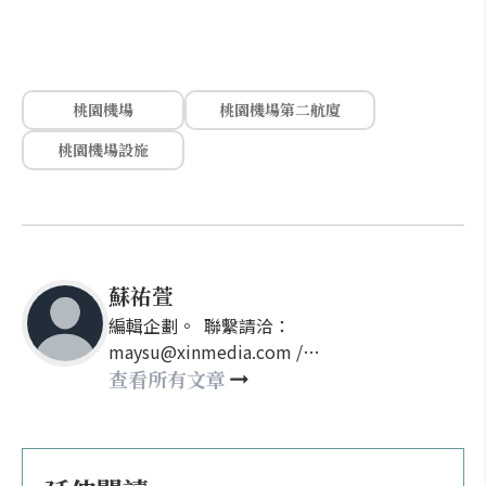
桃園機場
桃園機場第二航廈
桃園機場設施
蘇祐萱
編輯企劃。 聯繫請洽：
maysu@xinmedia.com /
may860527@gmail.com
查看所有文章