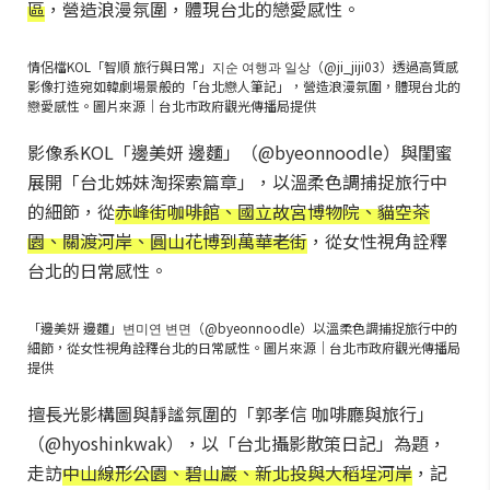
區
，營造浪漫氛圍，體現台北的戀愛感性。
情侶檔KOL「智順 旅行與日常」지순 여행과 일상（@ji_jiji03）透過高質感
影像打造宛如韓劇場景般的「台北戀人筆記」，營造浪漫氛圍，體現台北的
戀愛感性。圖片來源｜台北市政府觀光傳播局提供
影像系KOL「邊美妍 邊麵」（@byeonnoodle）與閨蜜
展開「台北姊妹淘探索篇章」，以溫柔色調捕捉旅行中
的細節，從
赤峰街咖啡館、國立故宮博物院、貓空茶
園、關渡河岸、圓山花博到萬華老街
，從女性視角詮釋
台北的日常感性。
「邊美妍 邊麵」변미연 변면（@byeonnoodle）以溫柔色調捕捉旅行中的
細節，從女性視角詮釋台北的日常感性。圖片來源｜台北市政府觀光傳播局
提供
擅長光影構圖與靜謐氛圍的「郭孝信 咖啡廳與旅行」
（@hyoshinkwak），以「台北攝影散策日記」為題，
走訪
中山線形公園、碧山巖、新北投與大稻埕河岸
，記