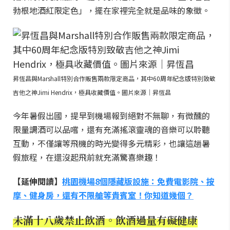
勃根地酒紅限定色」，擺在家裡完全就是品味的象徵。
昇恆昌與Marshall特別合作販售兩款限定商品，其中60周年紀念版特別致敬
吉他之神Jimi Hendrix，極具收藏價值。圖片來源｜昇恆昌
今年暑假出國，提早到機場報到絕對不無聊，有微醺的
限量調酒可以品嚐，還有充滿搖滾靈魂的音樂可以聆聽
互動，不僅讓等飛機的時光變得多元精彩，也讓這趟暑
假旅程，在還沒起飛前就充滿驚喜樂趣！
【延伸閱讀】
桃園機場8個隱藏版設施：免費電影院、按
摩、健身房，還有不限艙等貴賓室！你知道幾個？
未滿十八歲禁止飲酒。飲酒過量有礙健康