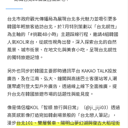
台北市政府觀光傳播局為展現台北多元魅力並吸引更多
韓國年輕旅客造訪台北，於7月特別策劃以「台北感性」
為主軸的「#挑戰48小時」主題踩線行程，邀請4組韓國
人氣KOL來台，從感性視角出發，深入探索台北的自然
風景、城市街景、在地文化與美食小吃，呈現台北感性
的獨特旅遊記憶。
另外也同步於韓國主要即時通訊平台 KAKAO TALK投放
廣告，及在江南、弘大、鐘閣與高速巴士客運站等人潮
匯聚處刊登大型戶外廣告，透過線上線下全面推廣，提
升台北在韓國旅遊市場的話題性與能見度。
像是情侶檔KOL「智順 旅行與日常」（@ji_jiji03）透過
高質感影像打造宛如韓劇場景般的「台北戀人筆記」，
漫步
台北101、雙層餐車、陽明山夢幻湖與復古大稻埕街