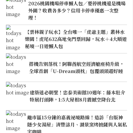
2026桃園機場停車懶人包／要停桃機還是機場
外圍？收費各多少？信用卡停車優惠一次整
理！
【雲林親子玩水】全台唯一「虎爺主題」叢林水
樂園！虎尾632高地免門票回歸，玩水＋4大順遊
秘境一日遊懶人包
搭機告別落枕！阿聯酋航空經濟艙座椅升級，
全球首創「U-Dream頭枕」包覆頭頸超好睡
建築迷必朝聖！忠泰美術館10週年：藤本壯介
特展打頭陣，1:5大屋根8月震撼空降台北
離市區15分鐘的嘉義祕境路線！造訪「台版神
隱少女湯屋」清豐濤月、湖景窯烤披薩與人氣私
宅咖啡