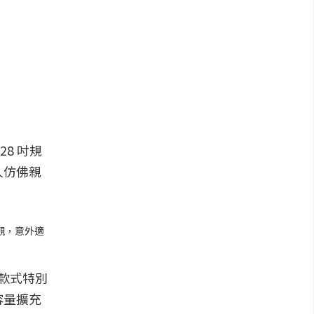
28 吋規
人仿佛親
外觀，意外適
吋款式特別
容量擴充