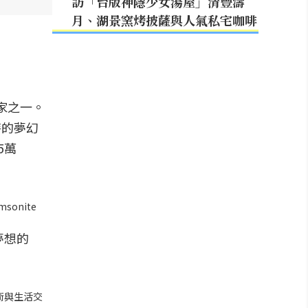
訪「台版神隱少女湯屋」清豐濤
月、湖景窯烤披薩與人氣私宅咖啡
術家之一。
特的夢幻
5萬
onite
夢想的
術與生活交