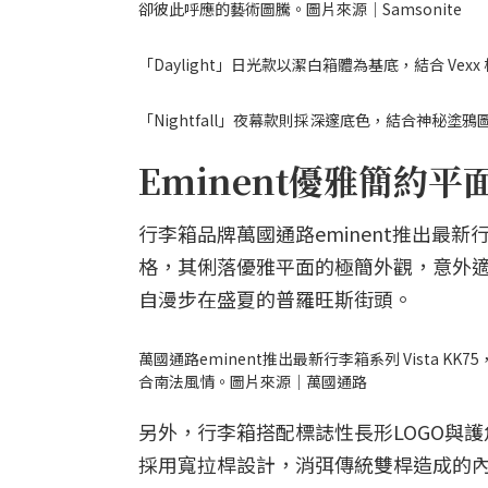
卻彼此呼應的藝術圖騰。圖片來源｜Samsonite
「Daylight」日光款以潔白箱體為基底，結合 Ve
「Nightfall」夜幕款則採深邃底色，結合神秘塗
Eminent優雅簡約
行李箱品牌萬國通路eminent推出最新行李箱
格，其俐落優雅平面的極簡外觀，意外
自漫步在盛夏的普羅旺斯街頭。
萬國通路eminent推出最新行李箱系列 Vista K
合南法風情。圖片來源｜萬國通路
另外，行李箱搭配標誌性長形LOGO與護
採用寬拉桿設計，消弭傳統雙桿造成的