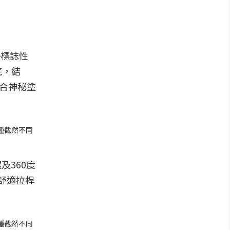
te標誌性
底，結
結合神秘塗
兩種截然不同
體及360度
舒適拉桿
兩種截然不同