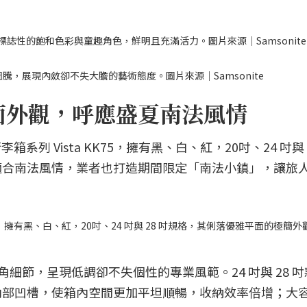
xx 標誌性的飽和色彩與童趣角色，鮮明且充滿活力。圖片來源｜Samsonite
鴉圖騰，展現內斂卻不失大膽的藝術態度。圖片來源｜Samsonite
平面外觀，呼應盛夏南法風情
系列 Vista KK75，擁有黑、白、紅，20吋、24 吋與 
適合南法風情，業者也打造期間限定「南法小鎮」，讓旅
K75，擁有黑、白、紅，20吋、24 吋與 28 吋規格，其俐落優雅平面的極簡
角細節，呈現低調卻不失個性的專業風範。24 吋與 28 
內部凹槽，使箱內空間更加平坦順暢，收納效率倍增；大