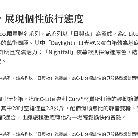
秘，展現個性旅行態度
te x Vexx限量聯名系列，該系列以「日與夜」為靈感，為C-Li
藝術圖騰。其中「Daylight」日光款以潔白箱體為基
鮮明且充滿活力；「Nightfall」夜幕款則採深邃底色，
度。
Vexx限量聯名系列，該系列以「日與夜」為靈感，為C-Lite標誌性的貝殼造型設計
及28吋行李箱，搭配C-Lite 專利 Curv®材質所打造的輕韌箱
其中28吋空箱僅重2.8公斤，配備滑順無比的靜音雙輪、
差都適合，也讓旅程徹底轉化為一場輕鬆愉快的冒險。
Vexx限量聯名系列，該系列以「日與夜」為靈感，為C-Lite標誌性的貝殼造型設計