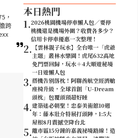
本日熱門
75，
1
.
2026桃園機場停車懶人包／要停
大膽跨
桃機還是機場外圍？收費各多少？
xx
信用卡停車優惠一次整理！
2
.
【雲林親子玩水】全台唯一「虎爺
主題」叢林水樂園！虎尾632高地
免門票回歸，玩水＋4大順遊秘境
一日遊懶人包
3
.
搭機告別落枕！阿聯酋航空經濟艙
座椅升級，全球首創「U-Dream
頭枕」包覆頭頸超好睡
4
.
建築迷必朝聖！忠泰美術館10週
年：藤本壯介特展打頭陣，1:5大
屋根8月震撼空降台北
5
.
離市區15分鐘的嘉義祕境路線！造