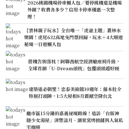
2026桃園機場停車懶人包／要停桃機還是機場
外圍？收費各多少？信用卡停車優惠一次整
理！
【雲林親子玩水】全台唯一「虎爺主題」叢林水
樂園！虎尾632高地免門票回歸，玩水＋4大順遊
秘境一日遊懶人包
搭機告別落枕！阿聯酋航空經濟艙座椅升級，
全球首創「U-Dream頭枕」包覆頭頸超好睡
建築迷必朝聖！忠泰美術館10週年：藤本壯介
特展打頭陣，1:5大屋根8月震撼空降台北
離市區15分鐘的嘉義祕境路線！造訪「台版神
隱少女湯屋」清豐濤月、湖景窯烤披薩與人氣私
宅咖啡