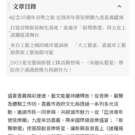
文章目錄
紀念35週年音樂之旅 亞洲青年管弦樂團九度嘉義獻演
打造音樂新星孵化基地！嘉義市「新聲徵選」得主直上
諸羅搖滾舞台
來自工藝之城的城市邀請函 「大工藝嘉」嘉義市工藝
展探索工藝無限可能
2025夏至藝術節藝工隊活動登場，《來趣玩藝夏》帶
給孩子滿滿想像力與創作力！
盛夏嘉義精彩連連，藝文能量持續釋放！從音樂、展覽
及體驗工作坊，嘉義市政府文化局透過一系列多元活
動，邀請市民一同參與、共感城市魅力。從「亞洲青年
管弦樂團」九度來訪嘉義，帶來國際級音樂盛宴；「新
聲徵選」挖掘原創音樂新星、讓新興音浪直上《諸羅搖