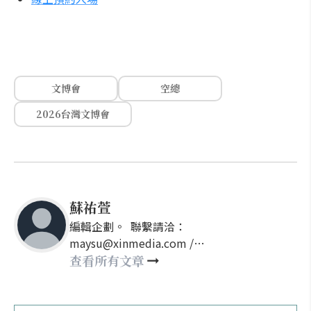
文博會
空總
2026台灣文博會
蘇祐萱
編輯企劃。 聯繫請洽：
maysu@xinmedia.com /
may860527@gmail.com
查看所有文章