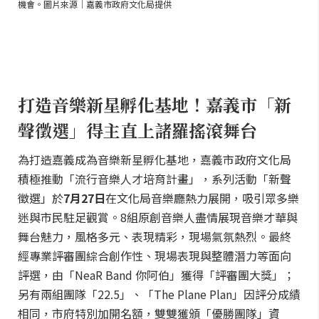
機會。圖片來源｜嘉義市政府文化局提供
打造音樂新星孵化基地！嘉義市「新
聲徵選」得主直上諸羅搖滾舞台
為打造嘉義成為音樂新星孵化基地，嘉義市政府文化局
積極推動「流行音樂人才培育計畫」，系列活動「新聲
徵選」於
7月27日
在文化局音樂廳熱力展開，吸引眾多樂
迷與市民駐足觀賞。8組原創音樂人盡情展現音樂才華與
舞台魅力，風格多元、表現精彩，現場氣氛熱烈。最終
經專業評審團綜合創作性、現場表現與整體潛力等面向
評選，由「NeaR Band 你阿伯」獲得「評審團大獎」；
另有兩組團隊「22.5」、「The Plane Plan」因評分成績
相同，市府特別加開名額，雙雙獲頒「優勝團隊」資