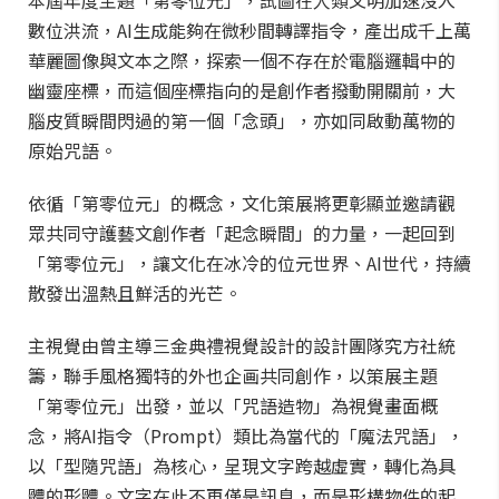
本屆年度主題「第零位元」，試圖在人類文明加速沒入
數位洪流，AI生成能夠在微秒間轉譯指令，產出成千上萬
華麗圖像與文本之際，探索一個不存在於電腦邏輯中的
幽靈座標，而這個座標指向的是創作者撥動開關前，大
腦皮質瞬間閃過的第一個「念頭」，亦如同啟動萬物的
原始咒語。
依循「第零位元」的概念，文化策展將更彰顯並邀請觀
眾共同守護藝文創作者「起念瞬間」的力量，一起回到
「第零位元」，讓文化在冰冷的位元世界、AI世代，持續
散發出溫熱且鮮活的光芒。
主視覺由曾主導三金典禮視覺設計的設計團隊究方社統
籌，聯手風格獨特的外也企画共同創作，以策展主題
「第零位元」出發，並以「咒語造物」為視覺畫面概
念，將AI指令（Prompt）類比為當代的「魔法咒語」，
以「型隨咒語」為核心，呈現文字跨越虛實，轉化為具
體的形體。文字在此不再僅是訊息，而是形構物件的起