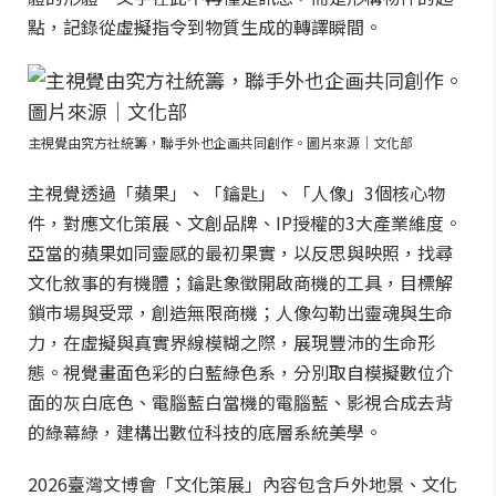
點，記錄從虛擬指令到物質生成的轉譯瞬間。
主視覺由究方社統籌，聯手外也企画共同創作。圖片來源｜文化部
主視覺透過「蘋果」、「鑰匙」、「人像」3個核心物
件，對應文化策展、文創品牌、IP授權的3大產業維度。
亞當的蘋果如同靈感的最初果實，以反思與映照，找尋
文化敘事的有機體；鑰匙象徵開啟商機的工具，目標解
鎖市場與受眾，創造無限商機；人像勾勒出靈魂與生命
力，在虛擬與真實界線模糊之際，展現豐沛的生命形
態。視覺畫面色彩的白藍綠色系，分別取自模擬數位介
面的灰白底色、電腦藍白當機的電腦藍、影視合成去背
的綠幕綠，建構出數位科技的底層系統美學。
2026臺灣文博會「文化策展」內容包含戶外地景、文化