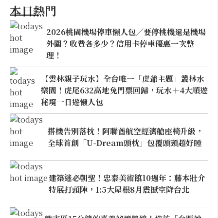
本日熱門
2026桃園機場停車懶人包／要停桃機還是機場
外圍？收費各多少？信用卡停車優惠一次整
理！
【雲林親子玩水】全台唯一「虎爺主題」叢林水
樂園！虎尾632高地免門票回歸，玩水＋4大順遊
秘境一日遊懶人包
搭機告別落枕！阿聯酋航空經濟艙座椅升級，
全球首創「U-Dream頭枕」包覆頭頸超好睡
建築迷必朝聖！忠泰美術館10週年：藤本壯介
特展打頭陣，1:5大屋根8月震撼空降台北