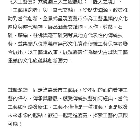
《大工藝嘉》共規劃三大主題展區：「匠人之境」、
「工藝陪跑者」與「當代交融」，從歷史淵源、政策推
動到當代創新，全景式呈現嘉義市作為工藝重鎮的文化
厚度與時代精神。展品涵蓋交趾陶、木作、剪黏、石
雕、藤編、粧佛與毫芒雕刻等具地方代表性的傳統技
藝，並集結八位嘉義市無形文化資產傳統工藝保存者聯
合展出，以工藝說故事，展現嘉義作為歷史古城與工藝
重鎮的文化底蘊與創新潛力。
誠摯邀請一同走進嘉義市工藝展，從不同的面向看待工
藝的保存、傳承與發展，感受傳統技藝如何經典，當代
工藝如何煥發新生。工藝不僅僅是一種技藝，更是啟發
未來想像的起點。歡迎一起走進嘉義，探索工藝的無限
可能！