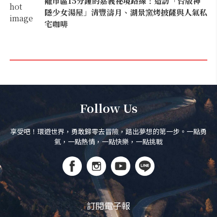
離市區15分鐘的嘉義祕境路線！造訪「台版神
隱少女湯屋」清豐濤月、湖景窯烤披薩與人氣私
宅咖啡
Follow Us
享受吧！環遊世界，勇敢歸零去冒險，踏出夢想的第一步。一點勇
氣，一點熱情，一點快樂，一點挑戰
訂閱電子報