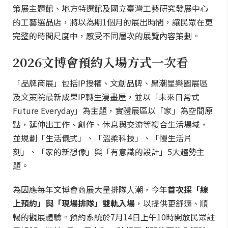
策展主題館、地方特選館及國立臺灣工藝研究發展中心
的工藝選品店，將以為期1個月的展出時間，讓民眾在更
完整的時間尺度中，感受不同層次的展覽內容策劃。
2026文博會預約入場方式一次看
「品牌商展」包括IP授權、文創品牌、黑潮星樂園展區
及文策院最新成果IP轉生漫畫屋，並以「未來日常式
Future Everyday」為主題，實體展區以「家」為空間原
點，延伸出工作、創作、休息與交流等複合生活場域，
並規劃「生活儀式」、「溫柔科技」、「慢生活片
刻」、「家的新想像」與「有意識的設計」5大趨勢主
題。
為因應每年文博會商展大量排隊人潮，今年
首次採「線
上預約」與「現場排隊」雙軌入場
，以提供更舒適、順
暢的觀展體驗。預約系統於7月14日上午10時開放民眾註