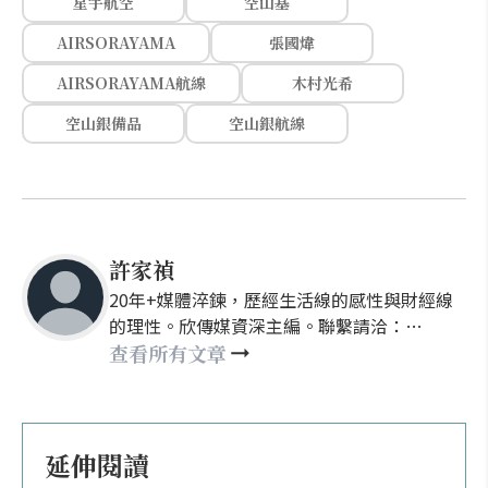
星宇航空
空山基
AIRSORAYAMA
張國煒
AIRSORAYAMA航線
木村光希
空山銀備品
空山銀航線
許家禎
20年+媒體淬鍊，歷經生活線的感性與財經線
的理性。欣傳媒資深主編。聯繫請洽：
nellyhsu@xinmedia.com
查看所有文章
延伸閱讀