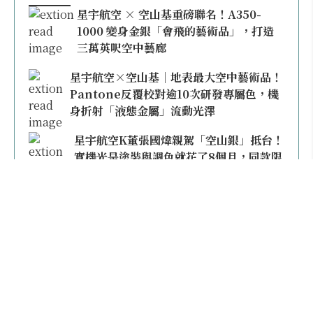
星宇航空 × 空山基重磅聯名！A350-
1000 變身金銀「會飛的藝術品」，打造
三萬英呎空中藝廊
星宇航空×空山基｜地表最大空中藝術品！
Pantone反覆校對逾10次研發專屬色，機
身折射「液態金屬」流動光澤
星宇航空K董張國煒親駕「空山銀」抵台！
實機光是塗裝與調色就花了8個月，同款限
量模型上架即秒殺
本日熱門