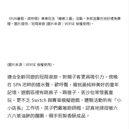
《FUN暑假・森呼吸》專案包含「療癒三籤」活動，多款宜蘭在地好禮免費
贈。圖片提供／冠翔泉旅 (圖片來源｜VERSE 授權使用)。
(圖片來源｜VERSE 授權使用)。
適合全齡同遊的冠翔泉旅，對親子客更具吸引力，傍晚
在 SPA 池畔的嬉水聲、歡呼聲，織就最純粹美好的童年
記憶，遊戲區裡有跳房子、踢毽子、丟沙包等懷舊童
玩，更不乏 Switch 與賽車模擬遊戲，體驗活動則有「小
小店長」工作坊，孩子們戴著廚師帽，認真地揉捏著六
六六蔥油餅的麵團，親手煎製香酥成品。