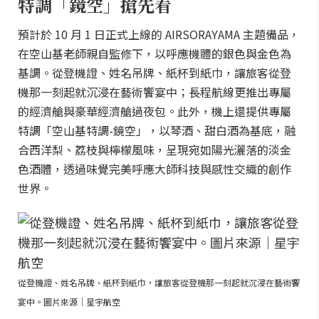
特調「鏡空」搶先看
預計於 10 月 1 日正式上線的 AIRSORAYAMA 主題備品，
在空山基老師親自監修下，以呼應機體的銀色與金色為
基調。從登機證、姓名吊牌、紙杯到紙巾，讓旅客從登
機那一刻起就沉浸在藝術饗宴中；長程航線更推出專屬
的經濟艙與豪華經濟艙過夜包。此外，機上還提供專屬
特調「空山基特調-鏡空」，以琴酒、甜白酒為基底，融
合西洋梨、荔枝與檸檬風味，呈現宛如陽光灑落的淡金
色酒體，透過味覺完美呼應大師科技與感性交織的創作
世界。
從登機證、姓名吊牌、紙杯到紙巾，讓旅客從登機那一刻起就沉浸在藝術饗
宴中。圖片來源｜星宇航空