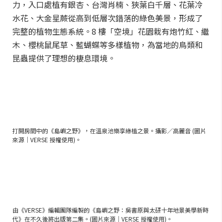
力，入口處植有銀杏、台灣肖楠、狹葉白千層、花葉冷
水花、大金星蕨從高到低層次錯落的綠色美景，形成了
完整的植物生態系統。8 樓「空境」花園栽有炮竹紅、繼
木、櫻桃鼠尾草、藍蝴蝶等多樣植物，為當地的鳥類和
昆蟲提供了理想的棲息環境。
打開房間中的《島嶼之野》，在溫泉池樂享綠植之景。攝影／高麗音 (圖片
來源｜VERSE 授權使用)。
由《VERSE》編輯團隊編製的《島嶼之野：吳書原與太研十年地景美學新時
代》在不久後將出版第二集。(圖片來源｜VERSE 授權使用)。