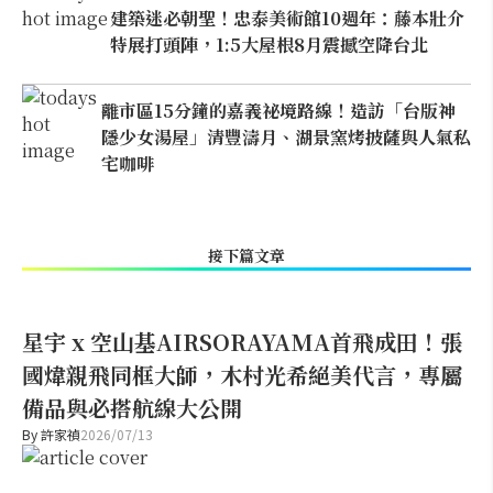
建築迷必朝聖！忠泰美術館10週年：藤本壯介
特展打頭陣，1:5大屋根8月震撼空降台北
離市區15分鐘的嘉義祕境路線！造訪「台版神
隱少女湯屋」清豐濤月、湖景窯烤披薩與人氣私
宅咖啡
接下篇文章
星宇 x 空山基AIRSORAYAMA首飛成田！張
國煒親飛同框大師，木村光希絕美代言，專屬
備品與必搭航線大公開
By
許家禎
2026/07/13