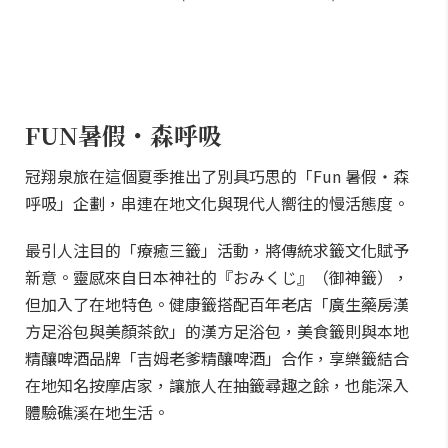
FUN暑假・森呼吸
冠翔泉旅在這個夏季推出了別具巧思的「Fun 暑假・森
呼吸」企劃，串連在地文化與現代人嚮往的慢活態度。
最引人注目的「療癒三籤」活動，將傳統求籤文化賦予
新意。靈感來自日本神社的『おみくじ』（御神籤），
但加入了在地特色。健康籤搭配百年老店「廣生藥房漢
方足浴包與美顏茶飲」的漢方足浴包，美食籤則與本地
精釀啤酒品牌「吉姆老爹精釀啤酒」合作，享樂籤結合
在地知名按摩店家，讓旅人在抽籤尋趣之餘，也能深入
體驗礁溪在地生活。