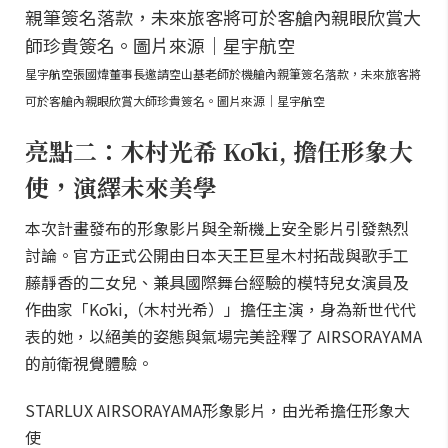
星宇航空張國煒董事長邀請空山基老師於機艙內親筆簽名落款，未來旅客將
可於客艙內親眼欣賞大師珍貴簽名。圖片來源｜星宇航空
亮點二：木村光希 Kōki, 擔任形象大
使，演繹未來美學
本次計畫發布的形象影片與全新機上安全影片引發熱烈
討論。官方正式公開由日本天王巨星木村拓哉與歌手工
藤靜香的二女兒、兼具國際舞台經驗的模特兒女演員及
作曲家「Kōki,（木村光希）」擔任主演，身為新世代代
表的她，以絕美的姿態與氣場完美詮釋了 AIRSORAYAMA
的前衛視覺體驗。
STARLUX AIRSORAYAMA形象影片，由光希擔任形象大
使