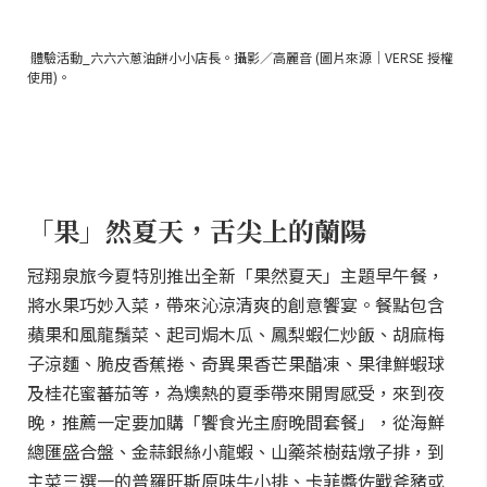
體驗活動_六六六蔥油餅小小店長。攝影／高麗音 (圖片來源｜VERSE 授權
使用)。
「果」然夏天，舌尖上的蘭陽
冠翔泉旅今夏特別推出全新「果然夏天」主題早午餐，
將水果巧妙入菜，帶來沁涼清爽的創意饗宴。餐點包含
蘋果和風龍鬚菜、起司焗木瓜、鳳梨蝦仁炒飯、胡麻梅
子涼麵、脆皮香蕉捲、奇異果香芒果醋凍、果律鮮蝦球
及桂花蜜蕃茄等，為燠熱的夏季帶來開胃感受，來到夜
晚，推薦一定要加購「饗食光主廚晚間套餐」，從海鮮
總匯盛合盤、金蒜銀絲小龍蝦、山藥茶樹菇燉子排，到
主菜三選一的普羅旺斯原味牛小排、卡菲醬佐戰斧豬或