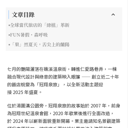
文章目錄
全球當代旅店的「綠植」革新
FUN暑假・森呼吸
「果」然夏天，舌尖上的蘭陽
七月的艷陽灑落在礁溪溫泉街，轉進仁愛路巷弄，一棟
融合現代設計與綠意的建築映入眼簾 —— 創立近二十年
的飯店蛻變為「冠翔泉旅」，以全新活動主題迎
接 2025 年盛夏。
位於湯圍溝公園旁，冠翔泉旅的故事始於 2007 年，前身
為冠翔世紀溫泉會館，2020 年歇業後進行全面改造，
於 2024 年以嶄新面貌重新開幕。業主邀請知名景觀建築