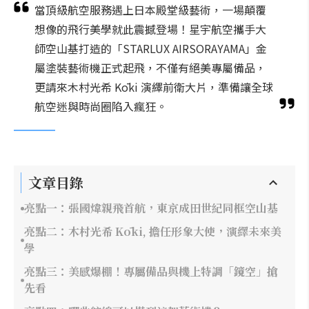
當頂級航空服務遇上日本殿堂級藝術，一場顛覆
想像的飛行美學就此震撼登場！星宇航空攜手大
師空山基打造的「STARLUX AIRSORAYAMA」金
屬塗裝藝術機正式起飛，不僅有絕美專屬備品，
更請來木村光希 Kōki 演繹前衛大片，準備讓全球
航空迷與時尚圈陷入瘋狂。
文章目錄
亮點一：張國煒親飛首航，東京成田世紀同框空山基
亮點二：木村光希 Kōki, 擔任形象大使，演繹未來美
學
亮點三：美感爆棚！專屬備品與機上特調「鏡空」搶
先看