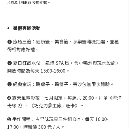
片來源｜VERSE 授權使用)。
暑假專屬活動
➊ 療癒三籤：健康籤、美食籤、享樂籤隨機抽選，並獲
得相對應好禮。
➋ 夏日狂歡水仗：泉境 SPA 區，含小鴨池與玩水設施，
開放時間為每天 15:00-16:00。
➌ 經典童玩：跳房子、踢毽子、丟沙包無限次體驗。
➍ 露營風電影夜：七月限定，每週六 20:00，片單《海洋
奇緣 2》、《巧克力夢工廠 - 旺卡》。
➎ 手作課程：古早味玩具三件組 DIY，每天 16:00-
17:00，體驗價 300 元 / 人。