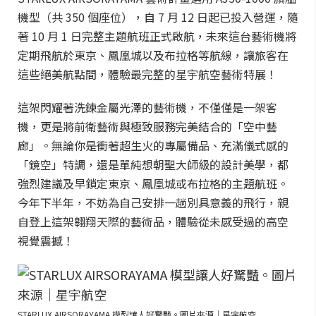
機型（共 350 個座位），自 7 月 12 日起已投入營運，隨
著 10 月 1 日完整主題航班正式啟航，未來這台藝術機將
定期飛航於東京、鳳凰城以及布拉格等航線，讓旅客在
這些絕美航點間，體驗最完整的星宇航空藝術特展！
這架閃耀著洗鍊金屬光澤的藝術機，不僅僅是一架客
機，更是將前衛藝術與極致服務完美結合的「空中藝
廊」。無論你是衝著超生火的專屬備品、充滿儀式感的
「鏡空」特調，還是單純想朝聖大師級的設計美學，都
強烈建議及早鎖定東京、鳳凰城或布拉格的主題航班。
今年下半年，不妨為自己安排一趟別具意義的飛行，親
自登上這架翱翔天際的藝術品，體驗從未感受過的高空
視覺震撼！
STARLUX AIRSORAYAMA 模型讓人好驚豔。圖片來源｜星宇航空