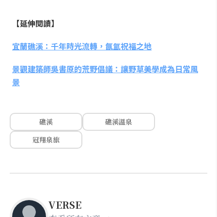
【延伸閱讀】
宜蘭礁溪：千年時光流轉，氤氳祝福之地
景觀建築師吳書原的荒野倡議：讓野草美學成為日常風
景
礁溪
礁溪溫泉
冠翔泉旅
VERSE