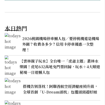
本日熱門
2026桃園機場停車懶人包／要停桃機還是機場
外圍？收費各多少？信用卡停車優惠一次整
理！
【雲林親子玩水】全台唯一「虎爺主題」叢林水
樂園！虎尾632高地免門票回歸，玩水＋4大順遊
秘境一日遊懶人包
搭機告別落枕！阿聯酋航空經濟艙座椅升級，
全球首創「U-Dream頭枕」包覆頭頸超好睡