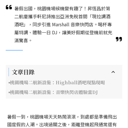
暑假出國，桃園機場候機變有趣了！昇恆昌於第
二航廈攜手軒尼詩推出亞洲免稅首間「現拉調酒
酒吧」，同步引進 Marshall 音樂快閃店。喝杯專
屬特調、體驗一日 DJ，讓美好假期從登機前就充
滿驚喜。
文章目錄
桃園機場二航新設施：Highball酒吧現點現喝
桃園機場二航新設施：音樂快閃店體驗當DJ
暑假一到，桃園機場天天熱鬧滾滾，到處都是準備飛出
國度假的人潮。出境過關之後，距離登機起飛通常還有