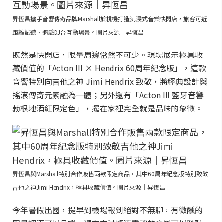
昇恆昌攜手音響傳奇品牌Marshall於桃機打造沉浸式音樂快閃店，旅客可近
距離試聽、體驗DJ台互動場景。圖片來源｜昇恆昌
既然是快閃店，限量周邊當然不可少。現場展示極具收
藏價值的「Acton III × Hendrix 60周年紀念版」，這款
音響特別向吉他之神 Jimi Hendrix 致敬，將經典設計與
搖滾傳奇元素融為一體；另外還有「Acton III 藍牙音響
勃根地酒紅限定色」，擺在家裡完全就是品味的象徵。
昇恆昌與Marshall特別合作販售兩款限定商品，其中60周年紀念版特別致敬
吉他之神Jimi Hendrix，極具收藏價值。圖片來源｜昇恆昌
今年暑假出國，提早到機場報到絕對不無聊，有微醺的