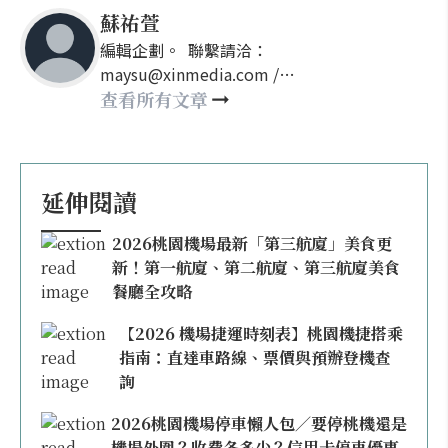
蘇祐萱
編輯企劃。 聯繫請洽：
maysu@xinmedia.com /
may860527@gmail.com
查看所有文章
延伸閱讀
2026桃園機場最新「第三航廈」美食更
新！第一航廈、第二航廈、第三航廈美食
餐廳全攻略
【2026 機場捷運時刻表】桃園機捷搭乘
指南：直達車路線、票價與預辦登機查
詢
2026桃園機場停車懶人包／要停桃機還是
機場外圍？收費各多少？信用卡停車優惠