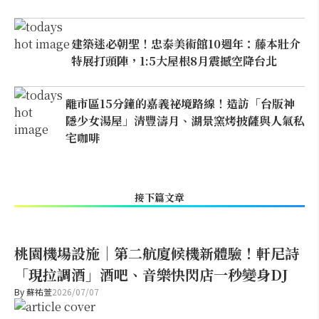
建築迷必朝聖！忠泰美術館10週年：藤本壯介
特展打頭陣，1:5大屋根8月震撼空降台北
離市區15分鐘的嘉義祕境路線！造訪「台版神
隱少女湯屋」清豐濤月、湖景窯烤披薩與人氣私
宅咖啡
接下篇文章
桃園機場設施｜第二航廈候機新體驗！軒尼詩
「現拉調酒」酒吧、音樂快閃店一秒變身DJ
By
蘇祐萱
2026/07/07