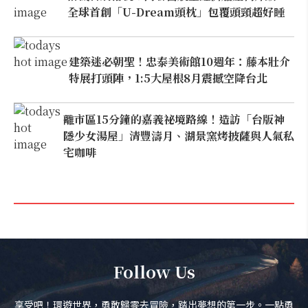
全球首創「U-Dream頭枕」包覆頭頸超好睡
建築迷必朝聖！忠泰美術館10週年：藤本壯介
特展打頭陣，1:5大屋根8月震撼空降台北
離市區15分鐘的嘉義祕境路線！造訪「台版神
隱少女湯屋」清豐濤月、湖景窯烤披薩與人氣私
宅咖啡
Follow Us
享受吧！環遊世界，勇敢歸零去冒險，踏出夢想的第一步。一點勇