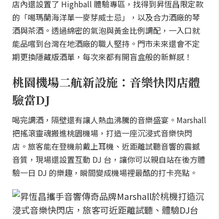
店內還設置了 Highball 體驗專區，找得到昇恆昌限定款
的「噶瑪蘭海洋單一麥芽威士忌」，以及合力酒廠的琴
酒與茶酒。透過綿密的氣泡與黃金比例調配，一入口就
能品嚐到台灣在地酒廠的職人堅持。門市未來還會不定
期更換隱藏版酒單，每次來都有開盲盒般的新鮮感！
桃園機場二航新設施：音樂快閃店體
驗當DJ
喝完調酒，隔壁還有讓人熱血沸騰的音樂盛宴。Marshall
把搖滾靈魂搬進桃園機場，打造一座沉浸式音樂快閃
店。旅客能在登機前戴上耳機、近距離試聽音響的震撼
音質，現場還設置互動 DJ 台，讓你可以親自站在後方體
驗一日 DJ 的樂趣，瞬間變成機場裡最酷的打卡亮點。