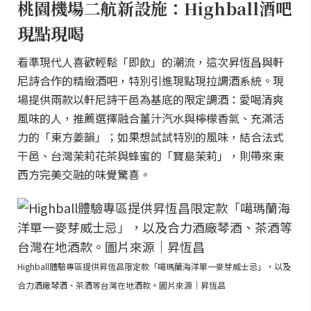
桃園機場二航新設施：Highball酒吧
現點現喝
看準現代人喜歡輕鬆「即飲」的潮流，這次昇恆昌與軒
尼詩合作的精緻酒吧，特別引進現點現拉調酒系統。現
場提供兩款以軒尼詩干邑為基底的限定調酒：愛喝清爽
風味的人，推薦選擇融合薑汁汽水與檸檬香氣、充滿活
力的「東方姜韻」；如果想試試特別的風味，結合法式
干邑、台灣茉莉花茶與蜂蜜的「寶島茉莉」，則帶來東
西方完美交融的味覺驚喜。
Highball體驗專區提供昇恆昌限定款「噶瑪蘭海洋單一麥芽威士忌」，以及
合力酒廠琴酒、茶酒等台灣在地酒款。圖片來源｜昇恆昌