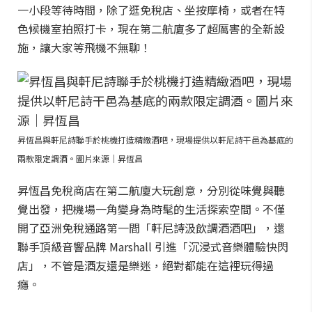
一小段等待時間，除了逛免稅店、坐按摩椅，或者在特
色候機室拍照打卡，現在第二航廈多了超厲害的全新設
施，讓大家等飛機不無聊！
昇恆昌與軒尼詩聯手於桃機打造精緻酒吧，現場提供以軒尼詩干邑為基底的
兩款限定調酒。圖片來源｜昇恆昌
昇恆昌免稅商店在第二航廈大玩創意，分別從味覺與聽
覺出發，把機場一角變身為時髦的生活探索空間。不僅
開了亞洲免稅通路第一間「軒尼詩汲飲調酒酒吧」，還
聯手頂級音響品牌 Marshall 引進「沉浸式音樂體驗快閃
店」，不管是酒友還是樂迷，絕對都能在這裡玩得過
癮。