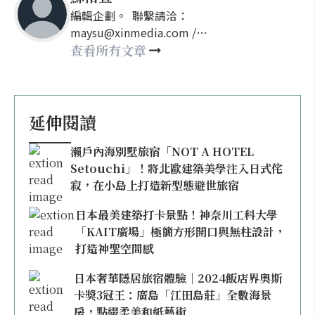
編輯企劃。 聯繫請洽：
maysu@xinmedia.com /
may860527@gmail.com
查看所有文章
延伸閱讀
瀨戶內海別墅旅宿「NOT A HOTEL
Setouchi」！將北歐建築美學注入日式侘
寂，在小島上打造新型態避世旅宿
日本最美建築打卡景點！神奈川工科大學
「KAIT廣場」極簡方形開口與無柱設計，
打造神聖空間感
日本奢華隱居旅宿體驗｜2024飯店界奧斯
卡獎3冠王：廣島「江田島莊」全數海景
房，點綴柔美和紙藝術