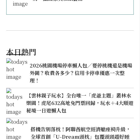
本日熱門
2026桃園機場停車懶人包／要停桃機還是機場
外圍？收費各多少？信用卡停車優惠一次整
理！
【雲林親子玩水】全台唯一「虎爺主題」叢林水
樂園！虎尾632高地免門票回歸，玩水＋4大順遊
秘境一日遊懶人包
搭機告別落枕！阿聯酋航空經濟艙座椅升級，
全球首創「U-Dream頭枕」包覆頭頸超好睡