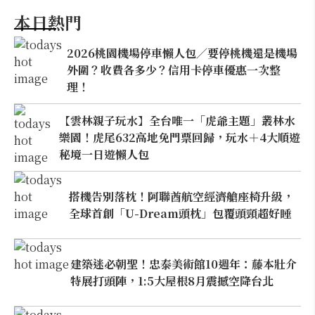
本日熱門
2026桃園機場停車懶人包／要停桃機還是機場
外圍？收費各多少？信用卡停車優惠一次整
理！
【雲林親子玩水】全台唯一「虎爺主題」叢林水
樂園！虎尾632高地免門票回歸，玩水＋4大順遊
秘境一日遊懶人包
搭機告別落枕！阿聯酋航空經濟艙座椅升級，
全球首創「U-Dream頭枕」包覆頭頸超好睡
建築迷必朝聖！忠泰美術館10週年：藤本壯介
特展打頭陣，1:5大屋根8月震撼空降台北