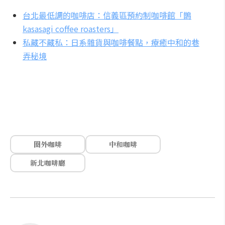
台北最低調的咖啡店：信義區預約制咖啡館「鵲
kasasagi coffee roasters」
私藏不藏私：日系雜貨與咖啡餐點，療癒中和的巷
弄秘境
圈外咖啡
中和咖啡
新北咖啡廳