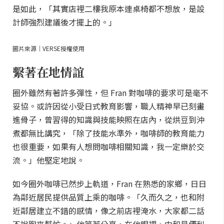
是如此，「其實店裡二樓我原本連桌椅都不想放，是設
計師強烈建議後才擺上的。」
圖片來源｜VERSE授權使用
繫著在地情誼
圈外雖然有著許多彈性，但 Fran 對咖啡的要求可是毫不
妥協。或許因從小受日式教育影響，職人精神早已刻畫
進骨子，曾習得的知識與技能映照在店內，從烘豆到沖
煮都無比講究，「除了技能水準外，咖啡師的教育能力
也很重要，如果有人想問咖啡相關知識，我一定樂於交
流。」他堅定地說。
如今圈外咖啡已然步上軌道，Fran 在熟悉的家鄉，日日
為鄰近居民提供品質上乘的咖啡。「久而久之，也和附
近鄰居建立不錯的感情，像之前店裡淹水，大家都二話