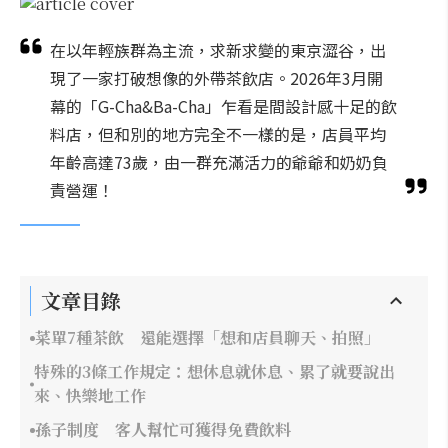
在以年輕族群為主流，求新求變的東京澀谷，出
現了一家打破想像的外帶茶飲店。2026年3月開
幕的「G-Cha&Ba-Cha」乍看是間設計感十足的飲
料店，但和別的地方完全不一樣的是，店員平均
年齡高達73歲，由一群充滿活力的爺爺和奶奶負
責營運！
文章目錄
菜單7種茶飲 還能選擇「想和店員聊天、拍照」
特殊的3條工作規定：想休息就休息、累了就要說出
來、快樂地工作
孫子制度 客人幫忙可獲得免費飲料