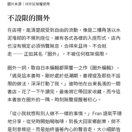
圖片來源｜VERSE授權使用
不設限的圈外
在店裡，能清楚感受到自由的流動，像是二樓角落以水
泥堆砌的不規則座位，擁有各式各樣的入座形式，店內
也沒有規定必須悄聲無息，合得來且待、不合就
走 ── 正如其名「圈外」，不被任何框架侷限。
圈外一詞，取自日本編輯都築響一之作《圈外編輯》，
「遇見這本書時，剛好處於低潮期，書裡提及那些不設
限的做法，深深打動了我。」彼時他在台東長濱的一間
書店，花了一下午讀完，最後將它帶回家收藏，而今這
本書放在圈外的一隅，時刻無聲提醒著初心。
「從小我就想和別人做不一樣的事情。」Fran 語氣平穩
地分享，從兒時開始喝咖啡，到長大回家鄉創業，倒不
是刻意叛逆，而是始終循著內心的聲音走，大小細節皆