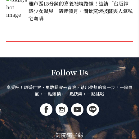
離市區15分鐘的嘉義祕境路線！造訪「台版神
隱少女湯屋」清豐濤月、湖景窯烤披薩與人氣私
宅咖啡
Follow Us
享受吧！環遊世界，勇敢歸零去冒險，踏出夢想的第一步。一點勇
氣，一點熱情，一點快樂，一點挑戰
訂閱電子報