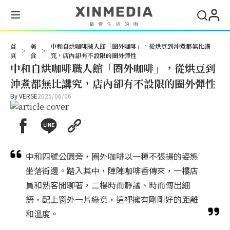
搜尋
首
美
中和自烘咖啡職人館「圈外咖啡」，從烘豆到沖煮都無比講
>
>
頁
食
究，店內卻有不設限的圈外彈性
中和自烘咖啡職人館「圈外咖啡」，從烘豆到
沖煮都無比講究，店內卻有不設限的圈外彈性
By
VERSE
2025/06/06
中和四號公園旁，圈外咖啡以一種不張揚的姿態
坐落街邊。踏入其中，陣陣咖啡香傳來，一樓店
員和熟客閒聊著，二樓時而靜謐、時而傳出細
語，配上窗外一片綠意，這裡擁有剛剛好的距離
和溫度。