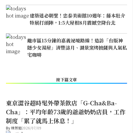
建築迷必朝聖！忠泰美術館10週年：藤本壯介
特展打頭陣，1:5大屋根8月震撼空降台北
離市區15分鐘的嘉義祕境路線！造訪「台版神
隱少女湯屋」清豐濤月、湖景窯烤披薩與人氣私
宅咖啡
接下篇文章
東京澀谷超時髦外帶茶飲店「G-Cha&Ba-
Cha」：平均年齡73歲的爺爺奶奶店員，工作
制度「累了就馬上休息！」
By
林芳如
2026/07/09