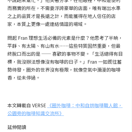
不說跑來幫忙。」他笑著分享，在他眼裡，中和是便利
而務實的所在，不需要浮誇豪華的店面，唯有端出水準
之上的品質才是長遠之計，而能獲得在地人信任的店
家，本質上更像一處連結情誼的場域。
問起 Fran 理想生活必備的元素是什麼？他思考了半晌，
平靜、有太陽、有山有水⋯⋯這些特質固然重要，但最
終脫口而出的是 ── 喜歡的事物不變。「生活總得有目
標，我沒辦法想像沒有咖啡的日子。」Fran 一如既往蓄
勢待發，圈外的世界沒有極限，就像空氣中瀰漫的咖啡
香，從未停過。
本文轉載自 VERSE
《圈外咖啡：中和自烘咖啡職人館，
公園旁的咖啡知識交流所》
延伸閱讀