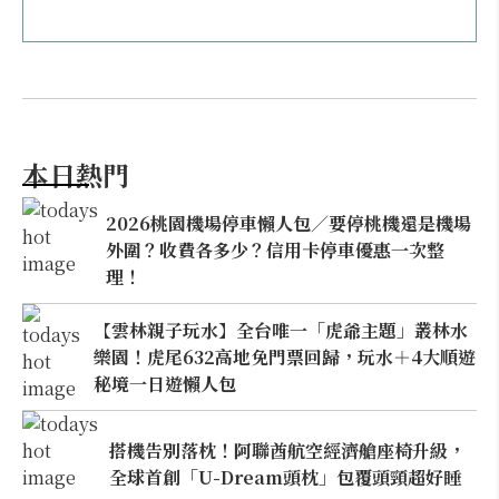
本日熱門
2026桃園機場停車懶人包／要停桃機還是機場
外圍？收費各多少？信用卡停車優惠一次整
理！
【雲林親子玩水】全台唯一「虎爺主題」叢林水
樂園！虎尾632高地免門票回歸，玩水＋4大順遊
秘境一日遊懶人包
搭機告別落枕！阿聯酋航空經濟艙座椅升級，
全球首創「U-Dream頭枕」包覆頭頸超好睡