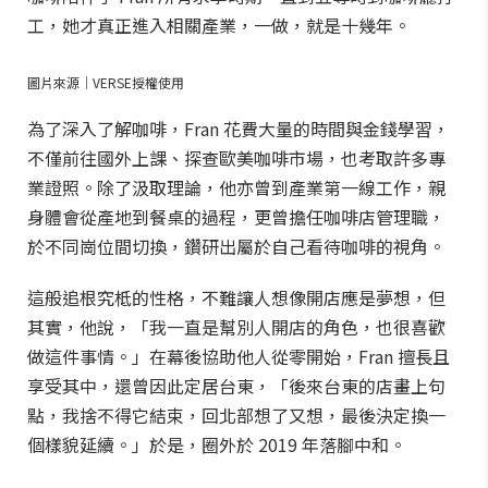
工，她才真正進入相關產業，一做，就是十幾年。
圖片來源｜VERSE授權使用
為了深入了解咖啡，Fran 花費大量的時間與金錢學習，
不僅前往國外上課、探查歐美咖啡市場，也考取許多專
業證照。除了汲取理論，他亦曾到產業第一線工作，親
身體會從產地到餐桌的過程，更曾擔任咖啡店管理職，
於不同崗位間切換，鑽研出屬於自己看待咖啡的視角。
這般追根究柢的性格，不難讓人想像開店應是夢想，但
其實，他說，「我一直是幫別人開店的角色，也很喜歡
做這件事情。」在幕後協助他人從零開始，Fran 擅長且
享受其中，還曾因此定居台東，「後來台東的店畫上句
點，我捨不得它結束，回北部想了又想，最後決定換一
個樣貌延續。」於是，圈外於 2019 年落腳中和。