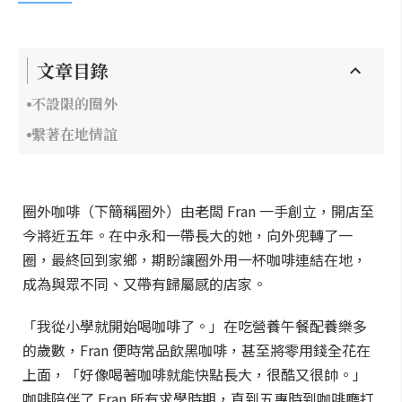
文章目錄
不設限的圈外
繫著在地情誼
圈外咖啡（下簡稱圈外）由老闆 Fran 一手創立，開店至
今將近五年。在中永和一帶長大的她，向外兜轉了一
圈，最終回到家鄉，期盼讓圈外用一杯咖啡連結在地，
成為與眾不同、又帶有歸屬感的店家。
「我從小學就開始喝咖啡了。」在吃營養午餐配養樂多
的歲數，Fran 便時常品飲黑咖啡，甚至將零用錢全花在
上面，「好像喝著咖啡就能快點長大，很酷又很帥。」
咖啡陪伴了 Fran 所有求學時期，直到五專時到咖啡廳打