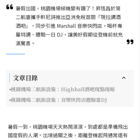
暑假出國，桃園機場候機變有趣了！昇恆昌於第
二航廈攜手軒尼詩推出亞洲免稅首間「現拉調酒
酒吧」，同步引進 Marshall 音樂快閃店。喝杯專
屬特調、體驗一日 DJ，讓美好假期從登機前就充
滿驚喜。
文章目錄
桃園機場二航新設施：Highball酒吧現點現喝
桃園機場二航新設施：音樂快閃店體驗當DJ
暑假一到，桃園機場天天熱鬧滾滾，到處都是準備飛出
國度假的人潮。出境過關之後，距離登機起飛通常還有