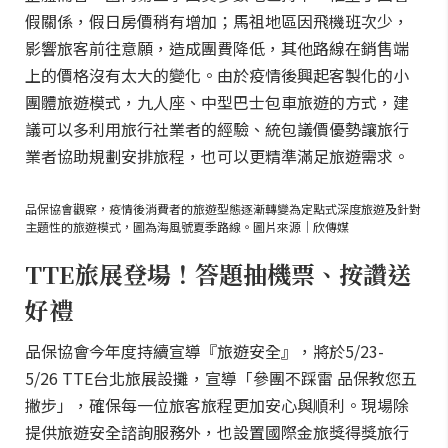
假關係，假日房價稍有增加；馬祖地區因飛機班次少，
影響旅客前往意願，造成團費降低，其他路線在銷售端
上的價格沒有太大的變化。由於疫情後興起客製化的小
團體旅遊模式，九人座、中型巴士包車旅遊的方式，建
議可以多利用旅行社業者的經驗、統包議價優勢讓旅行
業者協助規劃安排旅程，也可以更精準滿足旅遊需求。
品保協會觀察，疫情後消費者的旅遊型態逐漸轉變為定點式深度旅遊及針對
主題性的旅遊模式，圖為海風號夏季路線。圖片來源｜欣傳媒
TTE旅展登場！答題抽機票、按讚送
好禮
品保協會今年度持續宣導『旅遊安全』，將於5/23-
5/26 TTE台北旅展設攤，宣導「參團不踩雷 品保教您五
撇步」，確保每一位旅客旅程更加安心與順利。現場除
提供旅遊安全諮詢服務外，也設置國際金旅獎得獎旅行