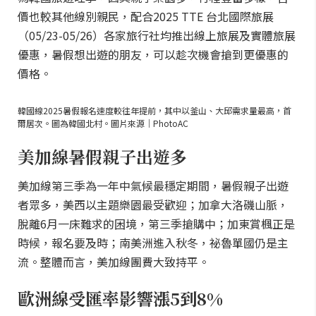
價也較其他線別親民，配合2025 TTE 台北國際旅展
（05/23-05/26）各家旅行社均推出線上旅展及實體旅展
優惠，暑假想出遊的朋友，可以趁次機會搶到更優惠的
價格。
韓國線2025暑假報名速度較往年提前，其中以釜山、大邱需求量最高，首
爾居次。圖為韓國北村。圖片來源｜PhotoAC
美加線暑假親子出遊多
美加線第三季為一年中氣候最穩定期間，暑假親子出遊
者眾多，美西以主題樂園最受歡迎；加拿大洛磯山脈，
脫離6月一床難求的困境，第三季搶購中；加東賞楓正是
時候，報名要及時；南美洲進入秋冬，祕魯單國仍是主
流。整體而言，美加線團費大致持平。
歐洲線受匯率影響漲5到8%