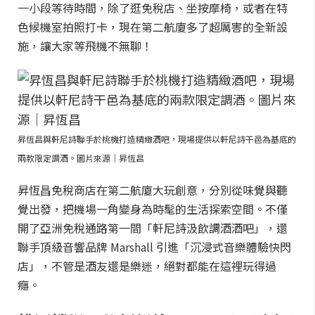
一小段等待時間，除了逛免稅店、坐按摩椅，或者在特
色候機室拍照打卡，現在第二航廈多了超厲害的全新設
施，讓大家等飛機不無聊！
昇恆昌與軒尼詩聯手於桃機打造精緻酒吧，現場提供以軒尼詩干邑為基底的
兩款限定調酒。圖片來源｜昇恆昌
昇恆昌免稅商店在第二航廈大玩創意，分別從味覺與聽
覺出發，把機場一角變身為時髦的生活探索空間。不僅
開了亞洲免稅通路第一間「軒尼詩汲飲調酒酒吧」，還
聯手頂級音響品牌 Marshall 引進「沉浸式音樂體驗快閃
店」，不管是酒友還是樂迷，絕對都能在這裡玩得過
癮。