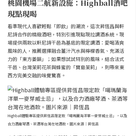
桃園機場二航新設施：Highball酒吧
現點現喝
看準現代人喜歡輕鬆「即飲」的潮流，這次昇恆昌與軒
尼詩合作的精緻酒吧，特別引進現點現拉調酒系統。現
場提供兩款以軒尼詩干邑為基底的限定調酒：愛喝清爽
風味的人，推薦選擇融合薑汁汽水與檸檬香氣、充滿活
力的「東方姜韻」；如果想試試特別的風味，結合法式
干邑、台灣茉莉花茶與蜂蜜的「寶島茉莉」，則帶來東
西方完美交融的味覺驚喜。
Highball體驗專區提供昇恆昌限定款「噶瑪蘭海洋單一麥芽威士忌」，以及
合力酒廠琴酒、茶酒等台灣在地酒款。圖片來源｜昇恆昌