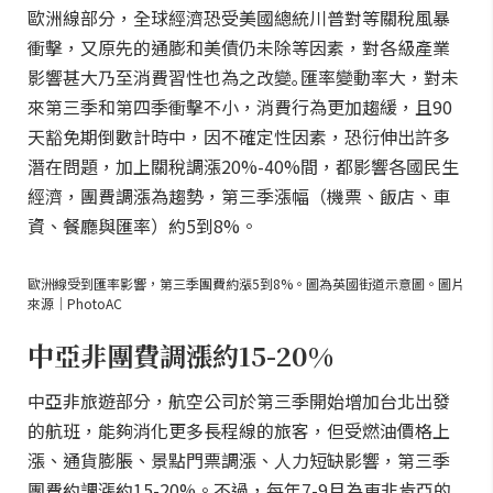
歐洲線部分，全球經濟恐受美國總統川普對等關稅風暴
衝擊，又原先的通膨和美債仍未除等因素，對各級產業
影響甚大乃至消費習性也為之改變｡匯率變動率大，對未
來第三季和第四季衝擊不小，消費行為更加趨緩，且90
天豁免期倒數計時中，因不確定性因素，恐衍伸出許多
潛在問題，加上關稅調漲20%-40%間，都影響各國民生
經濟，團費調漲為趨勢，第三季漲幅（機票、飯店、車
資、餐廳與匯率）約5到8%。
歐洲線受到匯率影響，第三季團費約漲5到8%。圖為英國街道示意圖。圖片
來源｜PhotoAC
中亞非團費調漲約15-20%
中亞非旅遊部分，航空公司於第三季開始增加台北出發
的航班，能夠消化更多長程線的旅客，但受燃油價格上
漲、通貨膨脹、景點門票調漲、人力短缺影響，第三季
團費約調漲約15-20%。不過，每年7-9月為東非肯亞的