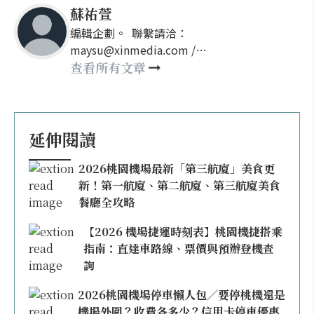
蘇祐萱
編輯企劃。 聯繫請洽：
maysu@xinmedia.com /
may860527@gmail.com
查看所有文章
延伸閱讀
2026桃園機場最新「第三航廈」美食更
新！第一航廈、第二航廈、第三航廈美食
餐廳全攻略
【2026 機場捷運時刻表】桃園機捷搭乘
指南：直達車路線、票價與預辦登機查
詢
2026桃園機場停車懶人包／要停桃機還是
機場外圍？收費各多少？信用卡停車優惠