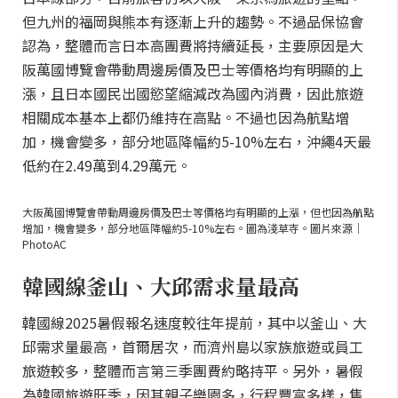
但九州的福岡與熊本有逐漸上升的趨勢。不過品保協會
認為，整體而言日本高團費將持續延長，主要原因是大
阪萬國博覽會帶動周邊房價及巴士等價格均有明顯的上
漲，且日本國民出國慾望縮減改為國內消費，因此旅遊
相關成本基本上都仍維持在高點。不過也因為航點增
加，機會變多，部分地區降幅約5-10%左右，沖繩4天最
低約在2.49萬到4.29萬元。
大阪萬國博覽會帶動周邊房價及巴士等價格均有明顯的上漲，但也因為航點
增加，機會變多，部分地區降幅約5-10%左右。圖為淺草寺。圖片來源｜
PhotoAC
韓國線釜山、大邱需求量最高
韓國線2025暑假報名速度較往年提前，其中以釜山、大
邱需求量最高，首爾居次，而濟州島以家族旅遊或員工
旅遊較多，整體而言第三季團費約略持平。另外，暑假
為韓國旅遊旺季，因其親子樂園多，行程豐富多樣，售