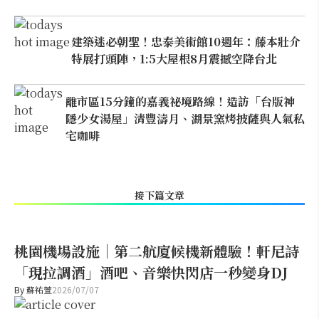
建築迷必朝聖！忠泰美術館10週年：藤本壯介
特展打頭陣，1:5大屋根8月震撼空降台北
離市區15分鐘的嘉義祕境路線！造訪「台版神
隱少女湯屋」清豐濤月、湖景窯烤披薩與人氣私
宅咖啡
接下篇文章
桃園機場設施｜第二航廈候機新體驗！軒尼詩
「現拉調酒」酒吧、音樂快閃店一秒變身DJ
By
蘇祐萱
2026/07/07