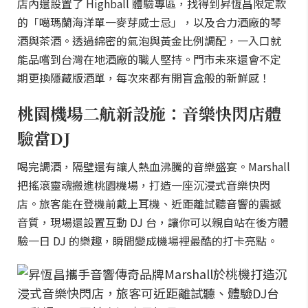
店內還設置了 Highball 體驗專區，找得到昇恆昌限定款
的「噶瑪蘭海洋單一麥芽威士忌」，以及合力酒廠的琴
酒與茶酒。透過綿密的氣泡與黃金比例調配，一入口就
能品嚐到台灣在地酒廠的職人堅持。門市未來還會不定
期更換隱藏版酒單，每次來都有開盲盒般的新鮮感！
桃園機場二航新設施：音樂快閃店體
驗當DJ
喝完調酒，隔壁還有讓人熱血沸騰的音樂盛宴。Marshall
把搖滾靈魂搬進桃園機場，打造一座沉浸式音樂快閃
店。旅客能在登機前戴上耳機、近距離試聽音響的震撼
音質，現場還設置互動 DJ 台，讓你可以親自站在後方體
驗一日 DJ 的樂趣，瞬間變成機場裡最酷的打卡亮點。