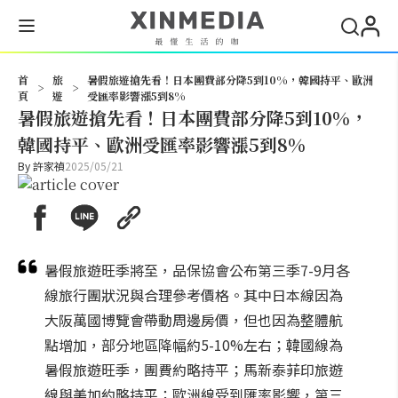
搜尋
首
旅
暑假旅遊搶先看！日本團費部分降5到10%，韓國持平、歐洲
>
>
頁
遊
受匯率影響漲5到8%
暑假旅遊搶先看！日本團費部分降5到10%，
韓國持平、歐洲受匯率影響漲5到8%
By
許家禎
2025/05/21
暑假旅遊旺季將至，品保協會公布第三季7-9月各
線旅行團狀況與合理參考價格。其中日本線因為
大阪萬國博覽會帶動周邊房價，但也因為整體航
點增加，部分地區降幅約5-10%左右；韓國線為
暑假旅遊旺季，團費約略持平；馬新泰菲印旅遊
線與美加約略持平；歐洲線受到匯率影響，第三