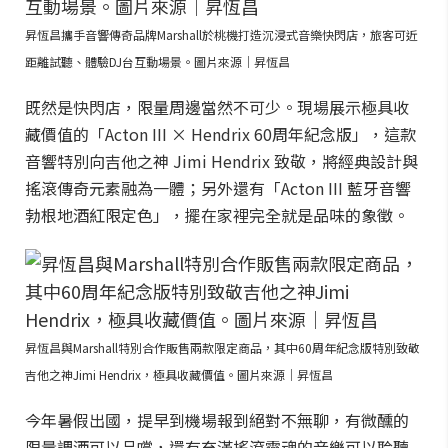
昇恆昌攜手音響傳奇品牌Marshall於桃機打造沉浸式音樂快閃店，旅客可近
距離試聽、體驗DJ台互動場景。圖片來源｜昇恆昌
既然是快閃店，限量周邊當然不可少。現場展示極具收
藏價值的「Acton III × Hendrix 60周年紀念版」，這款
音響特別向吉他之神 Jimi Hendrix 致敬，將經典設計與
搖滾傳奇元素融為一體；另外還有「Acton III 藍牙音響
勃根地酒紅限定色」，擺在家裡完全就是品味的象徵。
昇恆昌與Marshall特別合作販售兩款限定商品，其中60周年紀念版特別致敬
吉他之神Jimi Hendrix，極具收藏價值。圖片來源｜昇恆昌
今年暑假出國，提早到機場報到絕對不無聊，有微醺的
限量調酒可以品嚐，還有充滿搖滾靈魂的音樂可以聆聽