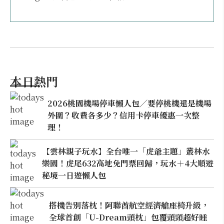
本日熱門
2026桃園機場停車懶人包／要停桃機還是機場
外圍？收費各多少？信用卡停車優惠一次整
理！
【雲林親子玩水】全台唯一「虎爺主題」叢林水
樂園！虎尾632高地免門票回歸，玩水＋4大順遊
秘境一日遊懶人包
搭機告別落枕！阿聯酋航空經濟艙座椅升級，
全球首創「U-Dream頭枕」包覆頭頸超好睡