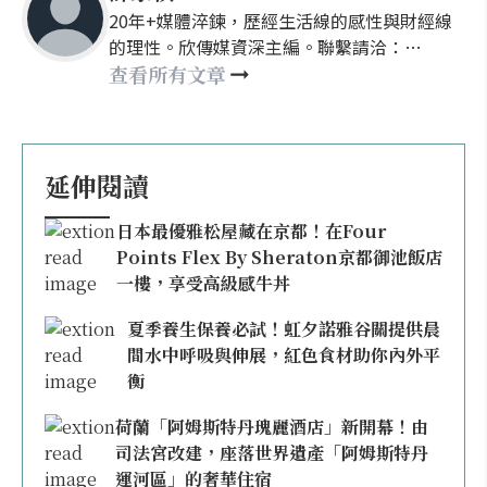
20年+媒體淬鍊，歷經生活線的感性與財經線
的理性。欣傳媒資深主編。聯繫請洽：
nellyhsu@xinmedia.com
查看所有文章
延伸閱讀
日本最優雅松屋藏在京都！在Four
Points Flex By Sheraton京都御池飯店
一樓，享受高級感牛丼
夏季養生保養必試！虹夕諾雅谷關提供晨
間水中呼吸與伸展，紅色食材助你內外平
衡
荷蘭「阿姆斯特丹瑰麗酒店」新開幕！由
司法宮改建，座落世界遺產「阿姆斯特丹
運河區」的奢華住宿