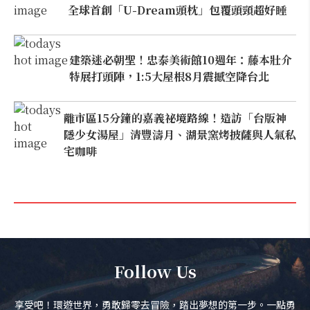
全球首創「U-Dream頭枕」包覆頭頸超好睡
建築迷必朝聖！忠泰美術館10週年：藤本壯介
特展打頭陣，1:5大屋根8月震撼空降台北
離市區15分鐘的嘉義祕境路線！造訪「台版神
隱少女湯屋」清豐濤月、湖景窯烤披薩與人氣私
宅咖啡
Follow Us
享受吧！環遊世界，勇敢歸零去冒險，踏出夢想的第一步。一點勇