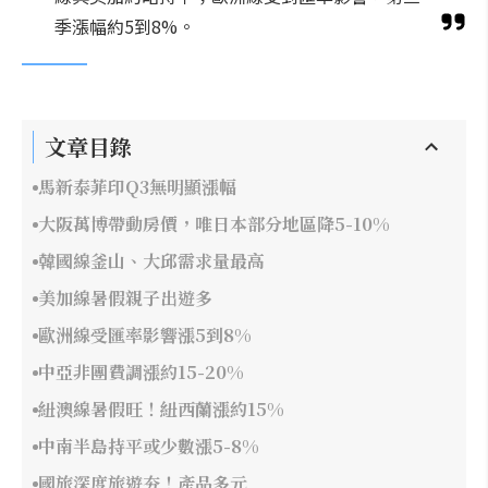
季漲幅約5到8%。
文章目錄
馬新泰菲印Q3無明顯漲幅
大阪萬博帶動房價，唯日本部分地區降5-10%
韓國線釜山、大邱需求量最高
美加線暑假親子出遊多
歐洲線受匯率影響漲5到8%
中亞非團費調漲約15-20%
紐澳線暑假旺！紐西蘭漲約15%
中南半島持平或少數漲5-8%
國旅深度旅遊夯！產品多元