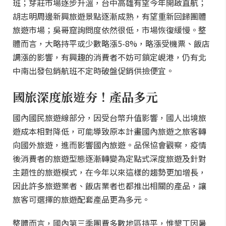
班；芽莊市場逐步升溫，台中高雄有望今年開啟直航；
胡志明周邊新興旅遊景點逐漸成熟，有望重新回歸團體
旅遊市場；吳哥窟詢問度依然很低，市場恢復緩慢。整
體而言，大略持平或少數略漲5-8%，略漲受機票、飯店
調漲的影響，有興趣的消費者不妨可鎖定峴港，仍有北
中南出發包銷航班不定時破盤促銷供撿便宜。
國旅深度旅遊夯！產品多元
國內國民旅遊線部分，因受台幣升值影響，國人出境旅
遊成本相對降低，可能導致原本計畫國內旅遊之旅客轉
向國外旅遊，進而影響國內旅遊。品保協會觀察，疫情
後消費者的旅遊型態逐漸轉變為定點式深度旅遊及針對
主題性的旅遊模式，在今年以來這樣的趨勢更加增長，
因此許多旅遊業者、飯店業者也都推出相關的產品，讓
旅客可選擇的旅遊配套產品更為多元。
整體而言，國內第三季團費多數地區持平，惟墾丁因暑