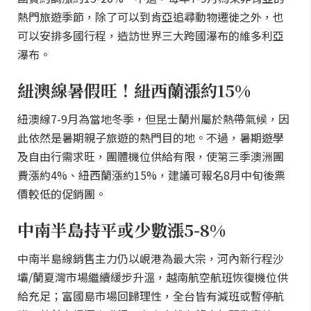
熱門旅遊季節，除了可以到肯亞追尋動物遷徙之外，也
可以安排多國行程，造訪世界三大跨國瀑布的維多利亞
瀑布。
紐澳線暑假旺！紐西蘭漲約15%
紐澳線7-9月為當地冬季，但昆士蘭州屬於熱帶氣候，因
此依然是暑期親子旅遊的熱門目的地。不過，暑期遊學
及自由行需求旺，團體機位供給有限，使第三季澳洲團
費漲約4%、紐西蘭漲約15%，建議可報名8月中旬後票
價較低的促銷團。
中南半島持平或少數漲5-8%
中南半島線銷售主力仍以峴港為最大宗，河內新行程沙
壩/蘭夏灣市場繼續緩步升溫，越南航空航班恢復機位供
給充足；富國島市場回歸理性，全台皆有減班或暫停航