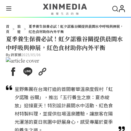
搜尋
首
旅
夏季養生保養必試！虹夕諾雅谷關提供晨間水中呼吸與伸展，
>
>
頁
遊
紅色食材助你內外平衡
夏季養生保養必試！虹夕諾雅谷關提供晨間水
中呼吸與伸展，紅色食材助你內外平衡
By
許家禎
2025/05/06
星野集團在台灣打造的首間奢華溫泉度假村「虹
夕諾雅 谷關」，推出「五行養生之旅：夏赤綻
放」迎接夏天！特別設計晨間水中活動、紅色食
材特製料理，並提供包場溫泉體驗，讓旅客在陽
光灑落的夏日氛圍中舒展身心，感受專屬於夏季
的養生之道。