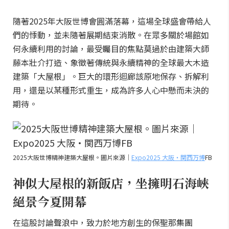
隨著2025年大阪世博會圓滿落幕，這場全球盛會帶給人
們的悸動，並未隨著展期結束消散。在眾多關於場館如
何永續利用的討論，最受矚目的焦點莫過於由建築大師
藤本壯介打造、象徵著傳統與永續精神的全球最大木造
建築「大屋根」。巨大的環形迴廊該原地保存、拆解利
用，還是以某種形式重生，成為許多人心中懸而未決的
期待。
2025大阪世博精神建築大屋根。圖片來源｜
Expo2025 大阪・関西万博
FB
神似大屋根的新飯店，坐擁明石海峽
絕景今夏開幕
在這股討論聲浪中，致力於地方創生的保聖那集團