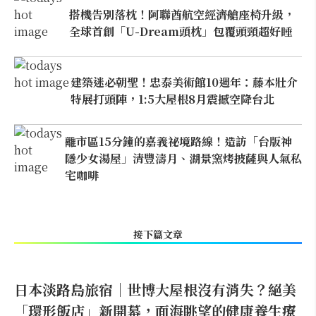
搭機告別落枕！阿聯酋航空經濟艙座椅升級，
全球首創「U-Dream頭枕」包覆頭頸超好睡
建築迷必朝聖！忠泰美術館10週年：藤本壯介
特展打頭陣，1:5大屋根8月震撼空降台北
離市區15分鐘的嘉義祕境路線！造訪「台版神
隱少女湯屋」清豐濤月、湖景窯烤披薩與人氣私
宅咖啡
接下篇文章
日本淡路島旅宿｜世博大屋根沒有消失？絕美
「環形飯店」新開幕，面海眺望的健康養生療