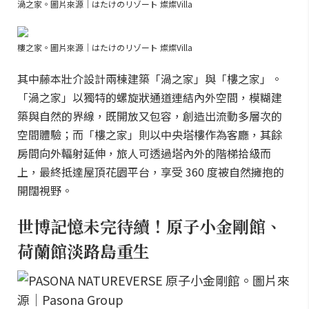
渦之家。圖片來源｜はたけのリゾート 燦燦Villa
樓之家。圖片來源｜はたけのリゾート 燦燦Villa
其中藤本壯介設計兩棟建築「渦之家」與「樓之家」。
「渦之家」以獨特的螺旋狀通道連結內外空間，模糊建
築與自然的界線，既開放又包容，創造出流動多層次的
空間體驗；而「樓之家」則以中央塔樓作為客廳，其餘
房間向外輻射延伸，旅人可透過塔內外的階梯拾級而
上，最終抵達屋頂花園平台，享受 360 度被自然擁抱的
開闊視野。
世博記憶未完待續！原子小金剛館、
荷蘭館淡路島重生