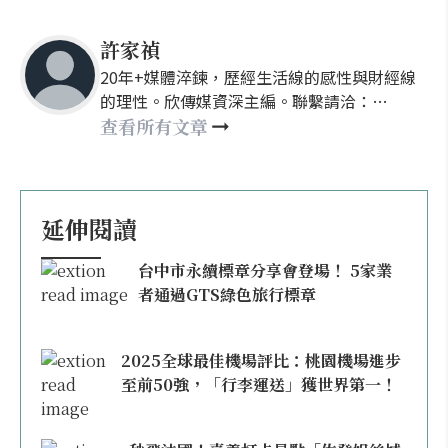
許家禎
20年+媒體淬鍊，歷經生活線的感性與財經線
的理性。欣傳媒資深主編。聯繫請洽：
nellyhsu@xinmedia.com
查看所有文章
延伸閱讀
台中市永續標章分享會登場！ 5家業
者通過GTS綠色旅行標章
2025全球最佳機場評比：桃園機場進步
至前50強，「行李運送」獲世界第一！