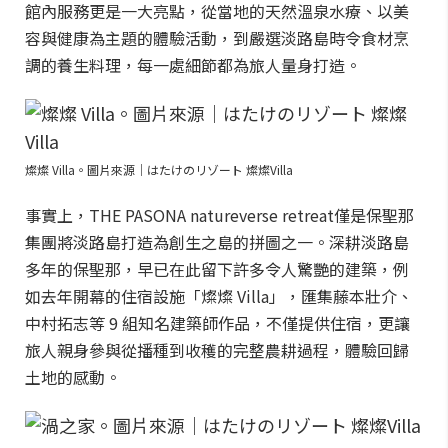
館內服務更是一大亮點，從當地的天然溫泉水療、以美
容與健康為主題的體驗活動，到嚴選淡路島時令食材烹
調的養生料理，每一處細節都為旅人量身打造。
燦燦 Villa。圖片來源｜はたけのリゾート 燦燦Villa
事實上，THE PASONA natureverse retreat僅是保聖那
集團將淡路島打造為創生之島的拼圖之一。深耕淡路島
多年的保聖那，早已在此留下許多令人驚艷的建築，例
如去年開幕的住宿設施「燦燦 Villa」，匯集藤本壯介、
中村拓志等 9 組知名建築師作品，不僅提供住宿，更讓
旅人親身參與從播種到收穫的完整農耕過程，體驗回歸
土地的感動。