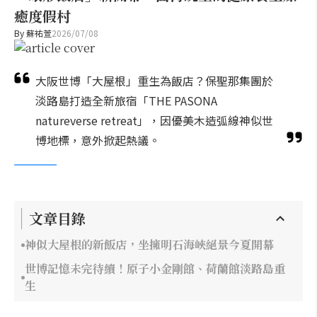
癒度假村
By
蘇祐萱
2026/07/08
大阪世博「大屋根」重生為飯店？保聖那集團於
淡路島打造全新旅宿「THE PASONA
natureverse retreat」，因優美木造弧線神似世
博地標，意外掀起熱議。
文章目錄
神似大屋根的新飯店，坐擁明石海峽絕景今夏開幕
世博記憶未完待續！原子小金剛館、荷蘭館淡路島重
生