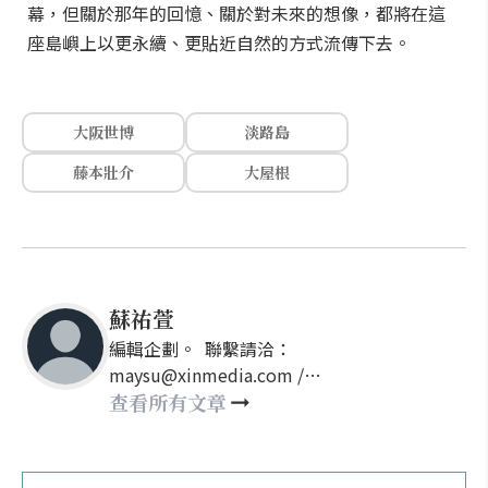
幕，但關於那年的回憶、關於對未來的想像，都將在這
座島嶼上以更永續、更貼近自然的方式流傳下去。
大阪世博
淡路島
藤本壯介
大屋根
蘇祐萱
編輯企劃。 聯繫請洽：
maysu@xinmedia.com /
may860527@gmail.com
查看所有文章