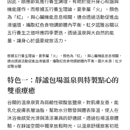
因此，順應節氣進行養生調理，有助於提升身心和諧與
機能運作。而根據五行養生理論，夏季屬「火」，顏色
為「紅」，與心臟機能息息相關，適合透過活動促進血
液循環，攝取紅色食物調節體內平衡。虹夕諾雅谷關以
五行養生之道呼應四季更迭，透過溫泉與大自然的能
量，讓身心於盛夏綻放活力。
根據五行養生理論，夏季屬「火」，顏色為「紅」，與心臟機能息息相關，
適合透過活動促進血液循環，攝取紅色食物調節體內平衡。圖片來源｜虹夕
諾雅谷關
特色一：靜謐包場溫泉與特製點心的
雙重療癒
谷關的溫泉泉質為弱鹼性碳酸氫鹽泉，對肌膚友善，能
乳化皮膚表層油脂，幫助水分散發與體表降溫，使人在
沐浴後感受光滑與清涼兼具的舒適感。透過包場溫泉體
驗，在靜謐空間中獨享放鬆時光，以溫泉舒緩旅客初抵