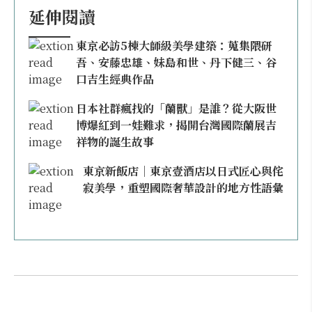
延伸閱讀
東京必訪5棟大師級美學建築：蒐集隈研
吾、安藤忠雄、妹島和世、丹下健三、谷
口吉生經典作品
日本社群瘋找的「蘭獸」是誰？從大阪世
博爆紅到一娃難求，揭開台灣國際蘭展吉
祥物的誕生故事
東京新飯店｜東京壹酒店以日式匠心與侘
寂美學，重塑國際奢華設計的地方性語彙