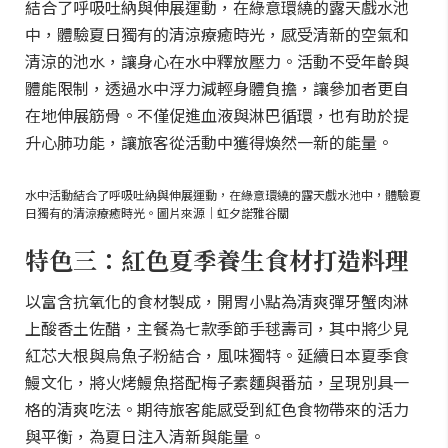
結合了呼吸吐納與伸展運動，在綠意環繞的露天戲水池
中，體驗夏日獨有的清涼療癒時光，感受清新的空氣和
清涼的池水，讓身心在水中釋放壓力。活動不受年齡與
體能限制，透過水中浮力減輕身體負擔，讓參加者更自
在地伸展筋骨。不僅促進血液與淋巴循環，也有助於提
升心肺功能，讓旅客從活動中獲得煥然一新的能量。
水中活動結合了呼吸吐納與伸展運動，在綠意環繞的露天戲水池中，體驗夏
日獨有的清涼療癒時光。圖片來源｜虹夕諾雅谷關
特色三：紅色夏季養生食材打造料理
以富含抗氧化的食材製成，開胃小點為清爽彈牙蟹肉淋
上酸香土佐醋，主餐為七款季節手毬壽司，其中將少見
紅芯大根與烏魚子粉結合，風味獨特。延續日本夏季食
鰻文化，將火烤鰻魚搭配梅子素麵與番茄，呈現別具一
格的清爽吃法。期待旅客能感受到紅色食物帶來的活力
與平衡，為夏日注入清新與能量。