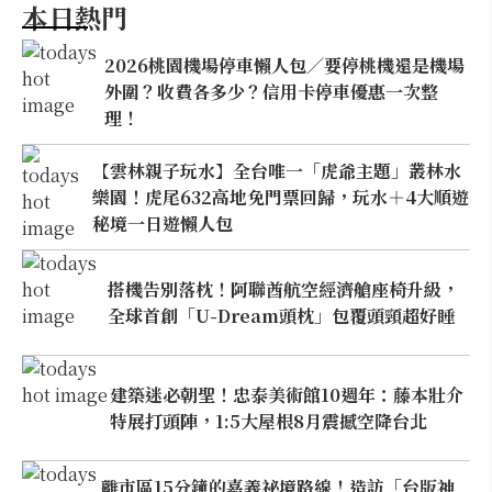
本日熱門
2026桃園機場停車懶人包／要停桃機還是機場
外圍？收費各多少？信用卡停車優惠一次整
理！
【雲林親子玩水】全台唯一「虎爺主題」叢林水
樂園！虎尾632高地免門票回歸，玩水＋4大順遊
秘境一日遊懶人包
搭機告別落枕！阿聯酋航空經濟艙座椅升級，
全球首創「U-Dream頭枕」包覆頭頸超好睡
建築迷必朝聖！忠泰美術館10週年：藤本壯介
特展打頭陣，1:5大屋根8月震撼空降台北
離市區15分鐘的嘉義祕境路線！造訪「台版神