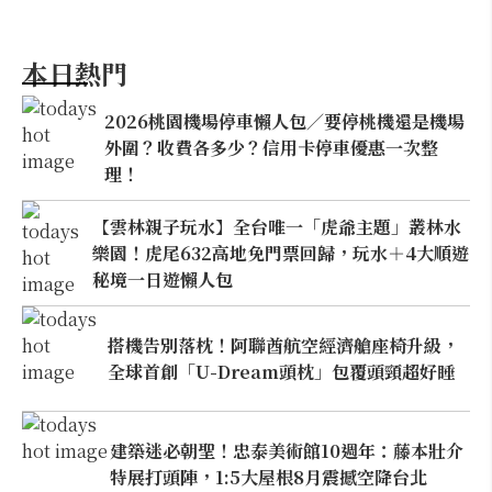
本日熱門
2026桃園機場停車懶人包／要停桃機還是機場
外圍？收費各多少？信用卡停車優惠一次整
理！
【雲林親子玩水】全台唯一「虎爺主題」叢林水
樂園！虎尾632高地免門票回歸，玩水＋4大順遊
秘境一日遊懶人包
搭機告別落枕！阿聯酋航空經濟艙座椅升級，
全球首創「U-Dream頭枕」包覆頭頸超好睡
建築迷必朝聖！忠泰美術館10週年：藤本壯介
特展打頭陣，1:5大屋根8月震撼空降台北