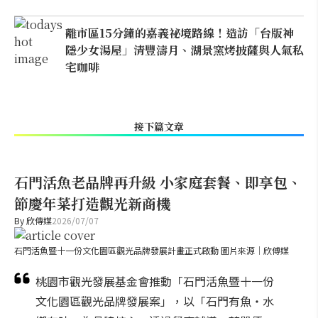
離市區15分鐘的嘉義祕境路線！造訪「台版神
隱少女湯屋」清豐濤月、湖景窯烤披薩與人氣私
宅咖啡
接下篇文章
石門活魚老品牌再升級 小家庭套餐、即享包、
節慶年菜打造觀光新商機
By
欣傳媒
2026/07/07
石門活魚暨十一份文化園區觀光品牌發展計畫正式啟動 圖片來源｜欣傅媒
桃園市觀光發展基金會推動「石門活魚暨十一份
文化園區觀光品牌發展案」，以「石門有魚・水