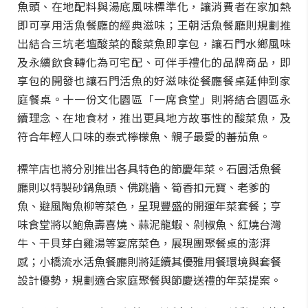
魚頭、在地配料與湯底風味標準化，讓消費者在家加熱
即可享用活魚餐廳的經典滋味；王朝活魚餐廳則規劃推
出結合三坑老壇酸菜的酸菜魚即享包，讓石門水鄉風味
及永續飲食轉化為可宅配、可伴手禮化的品牌商品，即
享包的開發也讓石門活魚的好滋味從餐廳餐桌延伸到家
庭餐桌。十一份文化園區「一席食堂」則將結合園區永
續理念、在地食材，推出更具地方故事性的酸菜魚，及
符合年輕人口味的泰式檸檬魚、親子最愛的蕃茄魚。
標竿店也將分別推出各具特色的節慶年菜。石園活魚餐
廳則以特製砂鍋魚頭、佛跳牆、筍香扣元寶、老爹的
魚、避風陶魚柳等菜色，呈現豐盛的開運年菜套餐；亨
味食堂將以鮑魚壽喜燒、蒜泥龍蝦、剁椒魚、紅燒台灣
牛、干貝芽白雞湯等宴席菜色，展現團聚餐桌的澎湃
感；小橋流水活魚餐廳則將延續其優雅用餐環境與套餐
設計優勢，規劃適合家庭聚餐與節慶送禮的年菜提案。