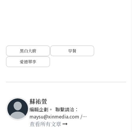
黑白大廚
早餐
愛德華李
蘇祐萱
編輯企劃。 聯繫請洽：
maysu@xinmedia.com /
may860527@gmail.com
查看所有文章