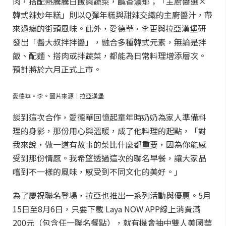
肉，搭配熱騰騰白飯與蔬菜，鹹香濃郁；「主廚醬選×
韓式辣炒年糕」則以Q彈年糕與甜辣交織的主廚醬汁，帶
來過癮的街頭風味。此外，愛德華·李更與拉亞漢堡研
發出「醬大叔拌拌醬」，融合多種韓式元素，無論是拌
飯、配麵、搭肉或拌蔬菜，都能為日常料理增添層次。
預計將於六月正式上市。
愛德華·李。圖片來源｜拉亞漢堡
談到這次合作，愛德華回憶起童年時奶奶為家人準備料
理的身影，那份用心與溫暖，成了他料理的起點，「對
我來說，做一道有故事的菜比什麼都重要，因為你能感
受到那份情感。我希望透過這次的聯名早餐，讓大家品
嚐到不一樣的風味，感受到不同文化的美好。」
為了慶祝聯名登場，拉亞也推出一系列活動與優惠。5月
15日至8月6日，只要下載 Laya NOW APP線上消費滿
200元（包含任一聯名餐點），就有機會抽中雙人美國華