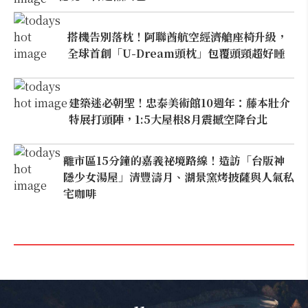
搭機告別落枕！阿聯酋航空經濟艙座椅升級，
全球首創「U-Dream頭枕」包覆頭頸超好睡
建築迷必朝聖！忠泰美術館10週年：藤本壯介
特展打頭陣，1:5大屋根8月震撼空降台北
離市區15分鐘的嘉義祕境路線！造訪「台版神
隱少女湯屋」清豐濤月、湖景窯烤披薩與人氣私
宅咖啡