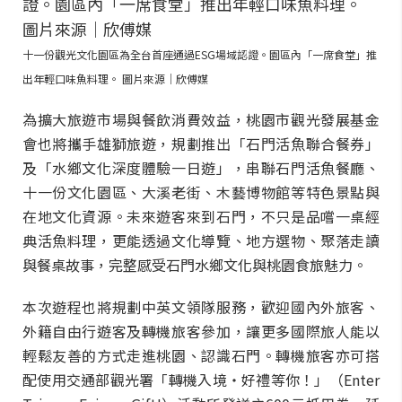
十一份觀光文化園區為全台首座通過ESG場域認證。園區內「一席食堂」推
出年輕口味魚料理。 圖片來源｜欣傅媒
為擴大旅遊市場與餐飲消費效益，桃園市觀光發展基金
會也將攜手雄獅旅遊，規劃推出「石門活魚聯合餐券」
及「水鄉文化深度體驗一日遊」，串聯石門活魚餐廳、
十一份文化園區、大溪老街、木藝博物館等特色景點與
在地文化資源。未來遊客來到石門，不只是品嚐一桌經
典活魚料理，更能透過文化導覽、地方選物、聚落走讀
與餐桌故事，完整感受石門水鄉文化與桃園食旅魅力。
本次遊程也將規劃中英文領隊服務，歡迎國內外旅客、
外籍自由行遊客及轉機旅客參加，讓更多國際旅人能以
輕鬆友善的方式走進桃園、認識石門。轉機旅客亦可搭
配使用交通部觀光署「轉機入境・好禮等你！」（Enter