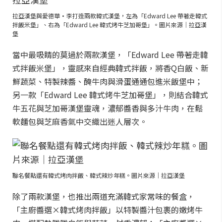
拉亞漢堡與愛德華·李打造兩款韓式漢堡，左為「Edward Lee 帶著走韓式
拌飯米堡」、右為「Edward Lee 韓式烤牛芝加哥堡」。圖片來源｜拉亞漢
堡
當中最吸睛的莫過於兩款漢堡，「Edward Lee 帶著走韓
式拌飯米堡」，靈感來自經典韓式拌飯，將香Q白飯、新
鮮蔬菜、特製辣醬、醃牛肉與滑蛋通通包進米飯堡中；
另一款「Edward Lee 韓式烤牛芝加哥堡」，則結合韓式
牛五花與芝加哥漢堡靈魂，濃郁醬香與多汁牛肉，在鬆
軟麵包與芝麻香氣中交織出迷人層次。
聯名餐點還有韓式烤肉拌飯、韓式辣炒年糕。圖片來源｜拉亞漢堡
除了兩款漢堡，也推出兩道充滿韓式家常味的餐盒，
「主廚醬選×韓式烤肉拌飯」以特製醬汁包裹的嫩烤牛