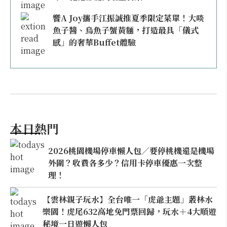
饗A Joy攜手江振誠推夏季限定菜單！大啖
魚子醬、烏魚子蟹黃麵，打造最具「儀式
感」的奢華Buffet體驗
本日熱門
2026桃園機場停車懶人包／要停桃機還是機場
外圍？收費各多少？信用卡停車優惠一次整
理！
【雲林親子玩水】全台唯一「虎爺主題」叢林水
樂園！虎尾632高地免門票回歸，玩水＋4大順遊
秘境一日遊懶人包