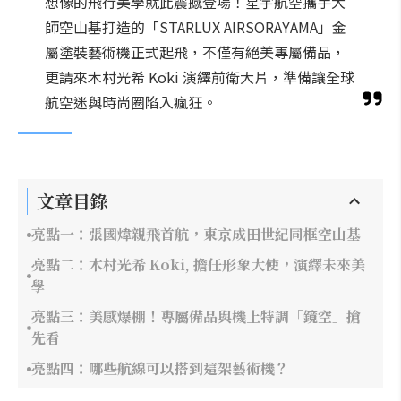
想像的飛行美學就此震撼登場！星宇航空攜手大
師空山基打造的「STARLUX AIRSORAYAMA」金
屬塗裝藝術機正式起飛，不僅有絕美專屬備品，
更請來木村光希 Kōki 演繹前衛大片，準備讓全球
航空迷與時尚圈陷入瘋狂。
文章目錄
亮點一：張國煒親飛首航，東京成田世紀同框空山基
亮點二：木村光希 Kōki, 擔任形象大使，演繹未來美
學
亮點三：美感爆棚！專屬備品與機上特調「鏡空」搶
先看
亮點四：哪些航線可以搭到這架藝術機？