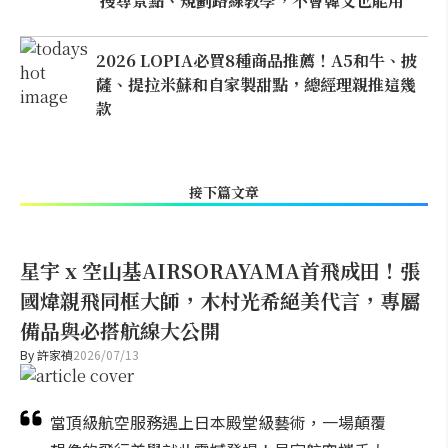
搜尋景點、規劃路線教學，不會韓文也能用
2026 LOPIA必買8種商品推薦！A5和牛、披
薩、提拉米蘇和自家製甜點，總經理親推這幾
款
接下篇文章
星宇 x 空山基AIRSORAYAMA首飛成田！張
國煒親飛同框大師，木村光希絕美代言，專屬
備品與必搭航線大公開
By
許家禎
2026/07/13
當頂級航空服務遇上日本殿堂級藝術，一場顛覆