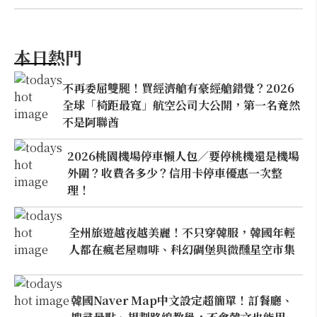
本日熱門
不再委屈雙腿！買經濟艙有豪經艙錯覺？2026
全球「椅距最寬」航空公司大公開，第一名竟然
不是阿聯酋
2026桃園機場停車懶人包／要停桃機還是機場
外圍？收費各多少？信用卡停車優惠一次整
理！
全州旅遊越夜越美麗！不只穿韓服，韓國年輕
人都在瘋老屋咖啡、科幻碉堡與微醺星空市集
韓國Naver Map中文設定超簡單！訂餐廳、