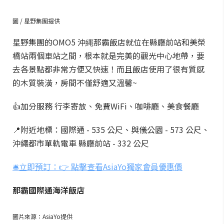
圖 / 星野集團提供
星野集團的OMO5 沖縄那霸飯店就位在縣廳前站和美榮
橋站兩個車站之間，根本就是完美的觀光中心地帶，要
去各景點都非常方便又快速！而且飯店使用了很有質感
的木質裝潢，房間不僅舒適又溫馨~
👍加分服務 行李寄放、免費WiFi、咖啡廳、美食餐廳
📍附近地標：國際通 - 535 公尺、與儀公園 - 573 公尺、
沖繩都市單軌電車 縣廳前站 - 332 公尺
🛎️立即預訂：👉 點擊查看AsiaYo獨家會員優惠價
那霸國際通海洋飯店
圖片來源：AsiaYo提供