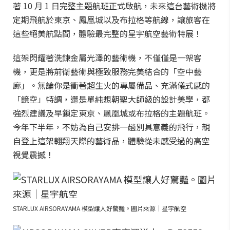
著 10 月 1 日完整主題航班正式啟航，未來這台藝術機將
定期飛航於東京、鳳凰城以及布拉格等航線，讓旅客在
這些絕美航點間，體驗最完整的星宇航空藝術特展！
這架閃耀著洗鍊金屬光澤的藝術機，不僅僅是一架客
機，更是將前衛藝術與極致服務完美結合的「空中藝
廊」。無論你是衝著超生火的專屬備品、充滿儀式感的
「鏡空」特調，還是單純想朝聖大師級的設計美學，都
強烈建議及早鎖定東京、鳳凰城或布拉格的主題航班。
今年下半年，不妨為自己安排一趟別具意義的飛行，親
自登上這架翱翔天際的藝術品，體驗從未感受過的高空
視覺震撼！
STARLUX AIRSORAYAMA 模型讓人好驚豔。圖片來源｜星宇航空