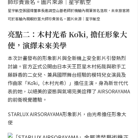
星宇航空張國煒董事長邀請空山基老師於機艙內親筆簽名落款，未來旅客將
可於客艙內親眼欣賞大師珍貴簽名。圖片來源｜星宇航空
亮點二：木村光希 Kōki, 擔任形象大
使，演繹未來美學
本次計畫發布的形象影片與全新機上安全影片引發熱烈
討論。官方正式公開由日本天王巨星木村拓哉與歌手工
藤靜香的二女兒、兼具國際舞台經驗的模特兒女演員及
作曲家「Kōki,（木村光希）」擔任主演，身為新世代代
表的她，以絕美的姿態與氣場完美詮釋了 AIRSORAYAMA
的前衛視覺體驗。
STARLUX AIRSORAYAMA形象影片，由光希擔任形象大
使