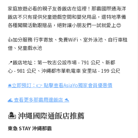
家庭旅遊必看的親子友善飯店在這裡！那霸國際通海洋
飯店不只有提供兒童遊戲空間和嬰兒用品，還特地準備
各種闖關活動跟贈品，絕對讓小朋友們一試就愛上😍
👍加分服務 行李寄放、免費WiFi、室外泳池、自行車租
借、兒童戲水池
📍飯店地址：第一牧志公設市場 - 791 公尺、新都
心 - 981 公尺、沖繩都市單軌電車 安里站 - 199 公尺
🛎️立即預訂：👉 點擊查看AsiaYo獨家會員優惠價
🌊 查看更多那霸周邊飯店 🐬
🏝️ 沖繩國際通飯店推薦
東急 STAY 沖繩那霸