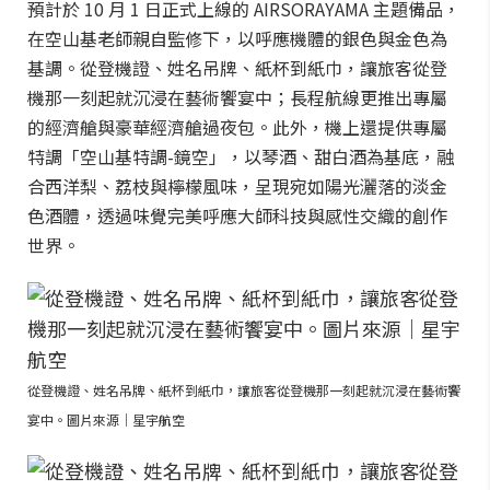
預計於 10 月 1 日正式上線的 AIRSORAYAMA 主題備品，
在空山基老師親自監修下，以呼應機體的銀色與金色為
基調。從登機證、姓名吊牌、紙杯到紙巾，讓旅客從登
機那一刻起就沉浸在藝術饗宴中；長程航線更推出專屬
的經濟艙與豪華經濟艙過夜包。此外，機上還提供專屬
特調「空山基特調-鏡空」，以琴酒、甜白酒為基底，融
合西洋梨、荔枝與檸檬風味，呈現宛如陽光灑落的淡金
色酒體，透過味覺完美呼應大師科技與感性交織的創作
世界。
從登機證、姓名吊牌、紙杯到紙巾，讓旅客從登機那一刻起就沉浸在藝術饗
宴中。圖片來源｜星宇航空