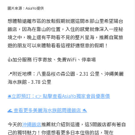
圖片來源：AsiaYo提供
想體驗遠離市區的放鬆假期就選這間本部山里希望陽台
飯店，因為在靠山的位置，入住的感覺就像深入一座秘
境之中，晚上還有平時看不見的整片星海，推薦自駕旅
遊的朋友可以來體驗看看這裡舒適愜意的假期！
👍加分服務 行李寄放、免費WiFi、停車場
📍附近地標：八重岳桜の森公園 - 2.31 公里、沖繩美麗
海水族館 - 3.78 公里
🛎️立即預訂：👉 點擊查看AsiaYo獨家會員優惠價
🌊 查看更多美麗海水族館周邊飯店 🐬
今天的
沖繩飯店
推薦就介紹到這邊，這5間飯店都有著自
己的獨特魅力！你還想看更多日本住宿的話，現在