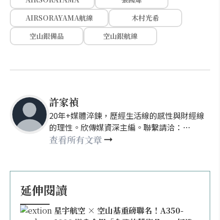
AIRSORAYAMA航線
木村光希
空山銀備品
空山銀航線
許家禎
20年+媒體淬鍊，歷經生活線的感性與財經線
的理性。欣傳媒資深主編。聯繫請洽：
nellyhsu@xinmedia.com
查看所有文章
延伸閱讀
星宇航空 × 空山基重磅聯名！A350-