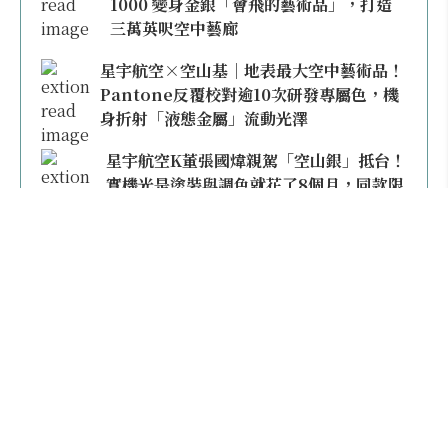
1000 變身金銀「會飛的藝術品」，打造
三萬英呎空中藝廊
星宇航空×空山基｜地表最大空中藝術品！
Pantone反覆校對逾10次研發專屬色，機
身折射「液態金屬」流動光澤
星宇航空K董張國煒親駕「空山銀」抵台！
實機光是塗裝與調色就花了8個月，同款限
量模型上架即秒殺
本日熱門
不再委屈雙腿！買經濟艙有豪經艙錯覺？2026
全球「椅距最寬」航空公司大公開，第一名竟然