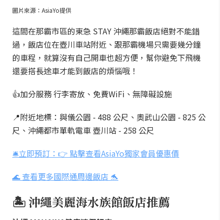
圖片來源：AsiaYo提供
這間在那霸市區的東急 STAY 沖繩那霸飯店絕對不能錯
過，飯店位在壺川車站附近、跟那霸機場只需要幾分鐘
的車程，就算沒有自己開車也超方便，幫你避免下飛機
還要搭長途車才能到飯店的煩惱哦！
👍加分服務 行李寄放、免費WiFi、無障礙設施
📍附近地標：與儀公園 - 488 公尺、奧武山公園 - 825 公
尺、沖繩都市單軌電車 壺川站 - 258 公尺
🛎️立即預訂：👉 點擊查看AsiaYo獨家會員優惠價
🌊 查看更多國際通周邊飯店 🐬
🏝️ 沖繩美麗海水族館飯店推薦