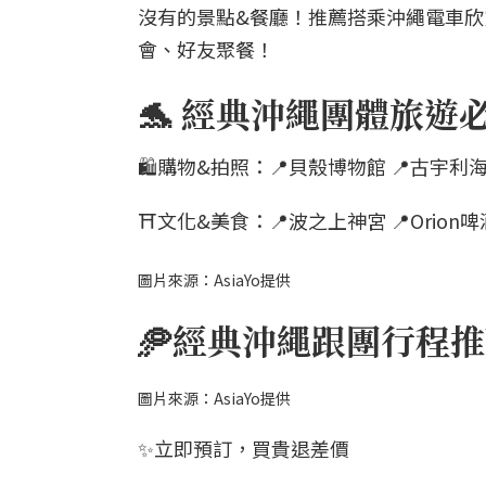
沒有的景點&餐廳！推薦搭乘沖繩電車
會、好友聚餐！
🐬 經典沖繩團體旅遊
🛍️購物&拍照：📍貝殼博物館 📍古宇利海洋塔 
⛩️文化&美食：📍波之上神宮 📍Orio
圖片來源：AsiaYo提供
🥏經典沖繩跟團行程
圖片來源：AsiaYo提供
✨立即預訂，買貴退差價