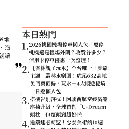
本日熱門
道地
1
.
2026桃園機場停車懶人包／要停
、海
桃機還是機場外圍？收費各多少？
就讓
信用卡停車優惠一次整理！
2
.
【雲林親子玩水】全台唯一「虎爺
主題」叢林水樂園！虎尾632高地
免門票回歸，玩水＋4大順遊秘境
一日遊懶人包
3
.
搭機告別落枕！阿聯酋航空經濟艙
座椅升級，全球首創「U-Dream
頭枕」包覆頭頸超好睡
4
.
建築迷必朝聖！忠泰美術館10週