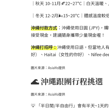
｜秋天 10-11月🍂22~27°C｜白天
｜冬天 12-2月🌬️15~20°C｜體感
沖繩付款方式
：沖繩使用日圓 (JPY
接受現金，建議隨身攜帶少量現金喔！
沖繩打招呼：
沖繩使用日語，但當地人有也
好）、Haitai（女性的你好）、Nifee de
圖片來源：AsiaYo提供
🌊 沖繩跟團行程挑選
圖片來源：AsiaYo提供
💡 「半日閒/半自由行」會有半天~1