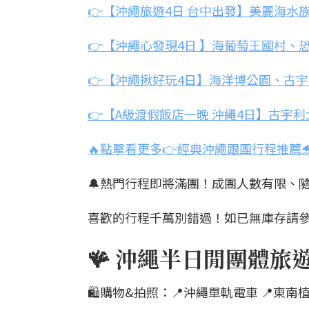
👉【沖繩旅遊4日 台中出發】美麗海
👉【沖繩心發現4日 】海葡萄王國村、
👉【沖繩揪好玩4日】海洋博公園、古
👉【A級渡假飯店一晚 沖繩4日】古宇
🔥點擊看更多👉經典沖繩跟團行程推薦
🔔熱門行程即將滿團！成團人數有限、隨
喜歡的行程千萬別錯過！如已無庫存請參
🪸 沖繩半日閒團體旅
🛍️購物&拍照：📍沖繩單軌電車 📍東南植