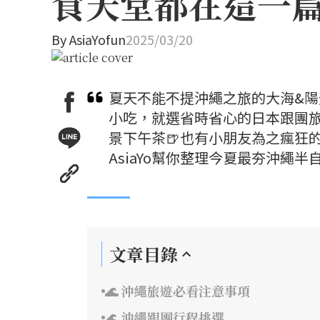
食天堂都在這一
By
AsiaYofun
2025/03/20
夏天不能不提沖繩之旅的大海&陽
小吃，就選省時省心的日本跟團
景下午茶🍺也有小朋友為之瘋狂
AsiaYo幫你整理今夏最夯沖繩
文章目錄
🌊 沖繩旅遊必看注意事項
🌊 沖繩跟團行程挑選