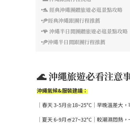
🐬 經典沖繩團體旅遊必逛景點攻略
🥏經典沖繩跟團行程推薦
🪸 沖繩半日閒團體旅遊必逛景點攻略
🥏沖繩半日閒跟團行程推薦
🌊 沖繩旅遊必看注意
沖繩氣候&服裝建議：
｜春天 3-5月🌼18~25°C｜早晚溫差
｜夏天 6-9月🍧27~32°C｜較潮濕