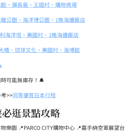
水族館、瀨長島、王國村、購物商場
恐龍公園、海洋博公園、1晚海邊飯店
宇利海洋塔、美國村、1晚海邊飯店
利大橋、琉球文化、美國村、海博館

時可能無庫存！🔔
考>>
同等優質日本行程
遊必逛景點攻略
物樂園 📍PARCO CITY購物中心 📍嘉手納空軍展望台