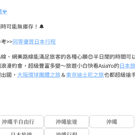
🪸
時可能無庫存！🔔
考>>
同等優質日本行程
線、網美路線能滿足旅客的各種心願😍半日閒的時間可
漫約會，超級豐富多變～旅遊小白快看AsiaYo的
日本
假出國，
大阪環球團體之旅
＆
東京迪士尼之旅
也都超級搶
沖繩半自由行
沖繩旅遊
沖繩
日本旅遊
沖繩行程