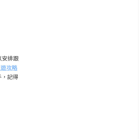
以安排跟
旅遊攻略
手，記得