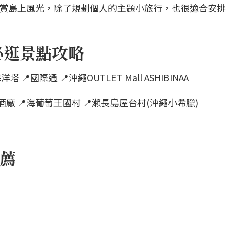
欣賞島上風光，除了規劃個人的主題小旅行，也很適合安
必逛景點攻略
📍國際通 📍沖繩OUTLET Mall ASHIBINAA
n啤酒廠 📍海葡萄王國村 📍瀨長島屋台村(沖繩小希臘)
推薦