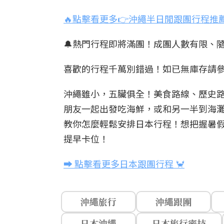
🔥點擊看更多👉沖繩半日閒跟團行程推薦
🔔熱門行程即將滿團！成團人數有限、隨
喜歡的行程千萬別錯過！如已無庫存請參
沖繩雖小，五臟俱全！美食路線、歷史路
朋友一起出發吃海鮮，或和另一半到海灘浪
教你怎麼輕鬆安排日本行程！想把握暑
提早卡位！
➡️ 點擊看更多日本跟團行程 🦀
沖繩旅行
沖繩跟團
日本沖繩
日本旅行密技