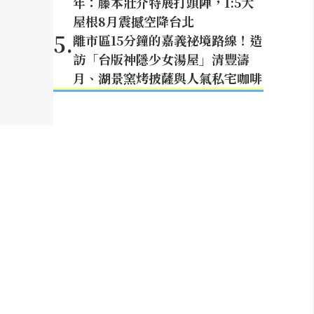
年：藤本壯介特展打頭陣，1:5大
屋根8月震撼空降台北
5
.
離市區15分鐘的嘉義祕境路線！造
訪「台版神隱少女湯屋」清豐濤
月、湖景窯烤披薩與人氣私宅咖啡