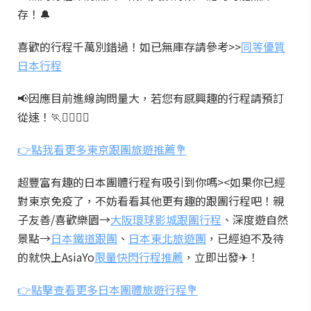
存！🔔
喜歡的行程千萬別錯過！如已無庫存請參考>>
同等優質
日本行程
📢因應目前進線詢問量大，若您有感興趣的行程請預訂
從速！🏃🏃‍♂️🏃‍♀️
👉點我看更多東京跟團旅遊推薦💐
超豐富有趣的日本團體行程有吸引到你嗎><如果你已經
對東京免疫了，不妨看看其他更有趣的跟團行程吧！親
子友善/喜歡樂園→
大阪環球影城跟團行程
、深度遊自然
景點→
日本鐵道跟團
、
日本東北旅遊團
，已經迫不及待
的就快上AsiaYo
限量快閃行程推薦
，立即出發✈！
👉點擊查看更多日本團體旅遊行程💐