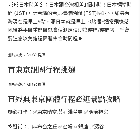
🇯🇵 日本時差⏰：日本跟台灣相差1個小時！日本標準時
間 (JST)，比台灣的台北標準時間 (TST)快1小。如果台
灣現在是早上9點，那日本就是早上10點喔~通常飛機落
地後將手機重開機就會偵測定位切換時區/時間啦！千萬
要注意以免錯過團體集合時間喔🍀
圖片來源：AsiaYo提供
⛩️東京跟團行程挑選
圖片來源：AsiaYo提供
⛩️經典東京團體行程必逛景點攻略
📷必打卡：✅東京晴空塔 ✅淺草寺 ✅明治神宮
💐逛街：✅麻布台之丘 ✅台場 ✅銀座 ✅澀谷