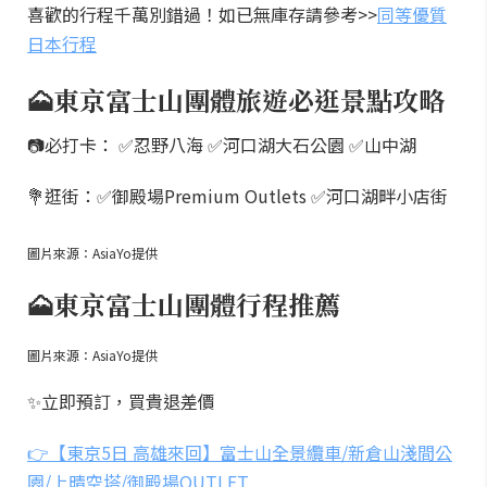
喜歡的行程千萬別錯過！如已無庫存請參考>>
同等優質
日本行程
🗻東京富士山團體旅遊必逛景點攻略
📷必打卡： ✅忍野八海 ✅河口湖大石公園 ✅山中湖
💐逛街：✅御殿場Premium Outlets ✅河口湖畔小店街
圖片來源：AsiaYo提供
🗻東京富士山團體行程推薦
圖片來源：AsiaYo提供
✨立即預訂，買貴退差價
👉【東京5日 高雄來回】富士山全景纜車/新倉山淺間公
園/上晴空塔/御殿場OUTLET