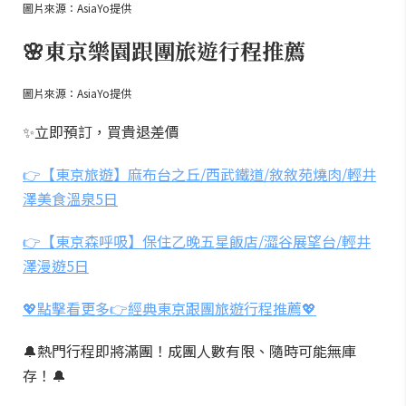
圖片來源：AsiaYo提供
🌸東京樂園跟團旅遊行程推薦
圖片來源：AsiaYo提供
✨立即預訂，買貴退差價
👉【東京旅遊】麻布台之丘/西武鐵道/敘敘苑燒肉/輕井
澤美食溫泉5日
👉【東京森呼吸】保住乙晚五星飯店/澀谷展望台/輕井
澤漫遊5日
💖點擊看更多👉經典東京跟團旅遊行程推薦💖
🔔熱門行程即將滿團！成團人數有限、隨時可能無庫
存！🔔