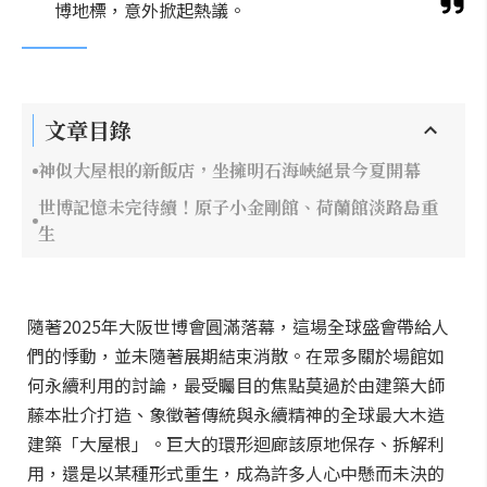
博地標，意外掀起熱議。
文章目錄
神似大屋根的新飯店，坐擁明石海峽絕景今夏開幕
世博記憶未完待續！原子小金剛館、荷蘭館淡路島重
生
隨著2025年大阪世博會圓滿落幕，這場全球盛會帶給人
們的悸動，並未隨著展期結束消散。在眾多關於場館如
何永續利用的討論，最受矚目的焦點莫過於由建築大師
藤本壯介打造、象徵著傳統與永續精神的全球最大木造
建築「大屋根」。巨大的環形迴廊該原地保存、拆解利
用，還是以某種形式重生，成為許多人心中懸而未決的