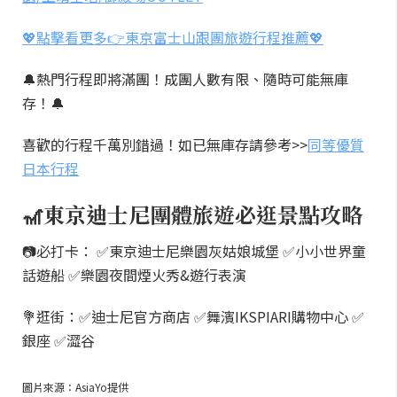
💖點擊看更多👉東京富士山跟團旅遊行程推薦💖
🔔熱門行程即將滿團！成團人數有限、隨時可能無庫
存！🔔
喜歡的行程千萬別錯過！如已無庫存請參考>>
同等優質
日本行程
🎢東京迪士尼團體旅遊必逛景點攻略
📷必打卡： ✅東京迪士尼樂園灰姑娘城堡 ✅小小世界童
話遊船 ✅樂園夜間煙火秀&遊行表演
💐逛街：✅迪士尼官方商店 ✅舞濱IKSPIARI購物中心 ✅
銀座 ✅澀谷
圖片來源：AsiaYo提供