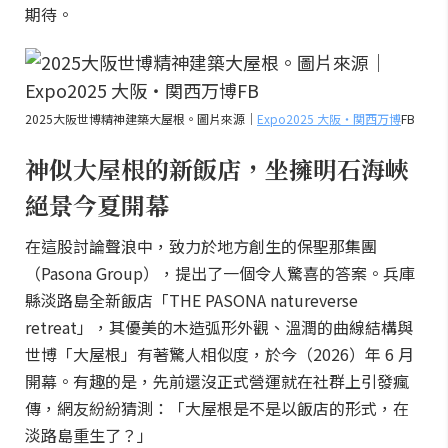
期待。
2025大阪世博精神建築大屋根。圖片來源｜
Expo2025 大阪・関西万博
FB
神似大屋根的新飯店，坐擁明石海峽
絕景今夏開幕
在這股討論聲浪中，致力於地方創生的保聖那集團
（Pasona Group），提出了一個令人驚喜的答案。兵庫
縣淡路島全新飯店「THE PASONA natureverse
retreat」，其優美的木造弧形外觀、溫潤的曲線結構與
世博「大屋根」有著驚人相似度，於今（2026）年 6 月
開幕。有趣的是，先前還沒正式營運就在社群上引發瘋
傳，網友紛紛猜測：「大屋根是不是以飯店的形式，在
淡路島重生了？」