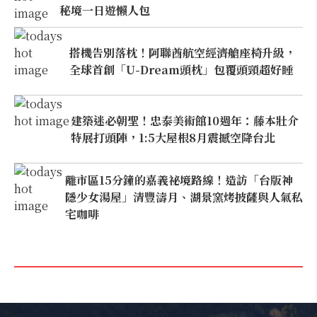
秘境一日遊懶人包
搭機告別落枕！阿聯酋航空經濟艙座椅升級，
全球首創「U-Dream頭枕」包覆頭頸超好睡
建築迷必朝聖！忠泰美術館10週年：藤本壯介
特展打頭陣，1:5大屋根8月震撼空降台北
離市區15分鐘的嘉義祕境路線！造訪「台版神
隱少女湯屋」清豐濤月、湖景窯烤披薩與人氣私
宅咖啡