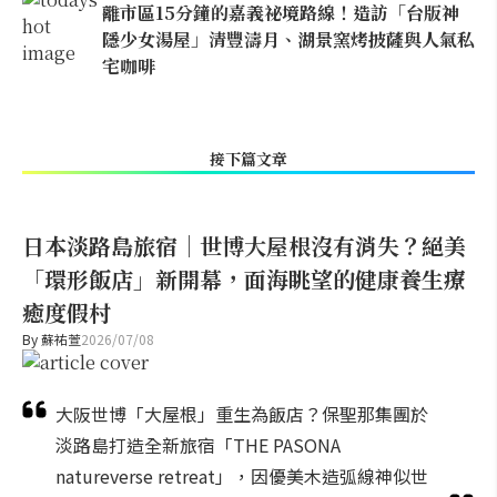
離市區15分鐘的嘉義祕境路線！造訪「台版神
隱少女湯屋」清豐濤月、湖景窯烤披薩與人氣私
宅咖啡
接下篇文章
日本淡路島旅宿｜世博大屋根沒有消失？絕美
「環形飯店」新開幕，面海眺望的健康養生療
癒度假村
By
蘇祐萱
2026/07/08
大阪世博「大屋根」重生為飯店？保聖那集團於
淡路島打造全新旅宿「THE PASONA
natureverse retreat」，因優美木造弧線神似世