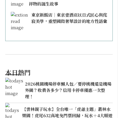
祥物的誕生故事
東京新飯店｜東京壹酒店以日式匠心與侘
寂美學，重塑國際奢華設計的地方性語彙
本日熱門
2026桃園機場停車懶人包／要停桃機還是機場
外圍？收費各多少？信用卡停車優惠一次整
理！
【雲林親子玩水】全台唯一「虎爺主題」叢林水
樂園！虎尾632高地免門票回歸，玩水＋4大順遊