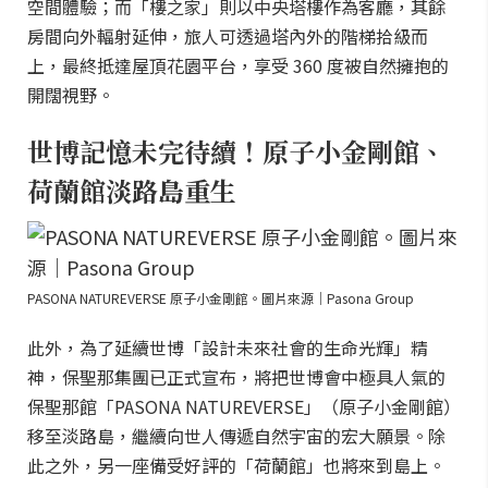
空間體驗；而「樓之家」則以中央塔樓作為客廳，其餘
房間向外輻射延伸，旅人可透過塔內外的階梯拾級而
上，最終抵達屋頂花園平台，享受 360 度被自然擁抱的
開闊視野。
世博記憶未完待續！原子小金剛館、
荷蘭館淡路島重生
PASONA NATUREVERSE 原子小金剛館。圖片來源｜Pasona Group
此外，為了延續世博「設計未來社會的生命光輝」精
神，保聖那集團已正式宣布，將把世博會中極具人氣的
保聖那館「PASONA NATUREVERSE」（原子小金剛館）
移至淡路島，繼續向世人傳遞自然宇宙的宏大願景。除
此之外，另一座備受好評的「荷蘭館」也將來到島上。