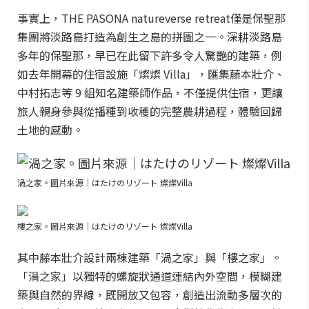
事實上，THE PASONA natureverse retreat僅是保聖那
集團將淡路島打造為創生之島的拼圖之一。深耕淡路島
多年的保聖那，早已在此留下許多令人驚艷的建築，例
如去年開幕的住宿設施「燦燦 Villa」，匯集藤本壯介、
中村拓志等 9 組知名建築師作品，不僅提供住宿，更讓
旅人親身參與從播種到收穫的完整農耕過程，體驗回歸
土地的感動。
渦之家。圖片來源｜はたけのリゾート 燦燦Villa
樓之家。圖片來源｜はたけのリゾート 燦燦Villa
其中藤本壯介設計兩棟建築「渦之家」與「樓之家」。
「渦之家」以獨特的螺旋狀通道連結內外空間，模糊建
築與自然的界線，既開放又包容，創造出流動多層次的