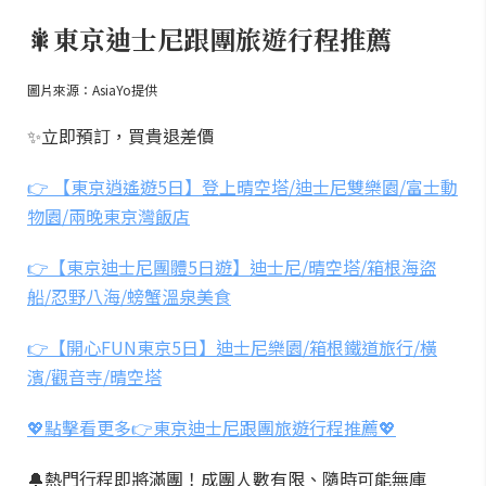
🎇東京迪士尼跟團旅遊行程推薦
圖片來源：AsiaYo提供
✨立即預訂，買貴退差價
👉 【東京逍遙遊5日】登上晴空塔/迪士尼雙樂園/富士動
物園/兩晚東京灣飯店
👉【東京迪士尼團體5日遊】迪士尼/晴空塔/箱根海盜
船/忍野八海/螃蟹溫泉美食
👉【開心FUN東京5日】迪士尼樂園/箱根鐵道旅行/橫
濱/觀音寺/晴空塔
💖點擊看更多👉東京迪士尼跟團旅遊行程推薦💖
🔔熱門行程即將滿團！成團人數有限、隨時可能無庫