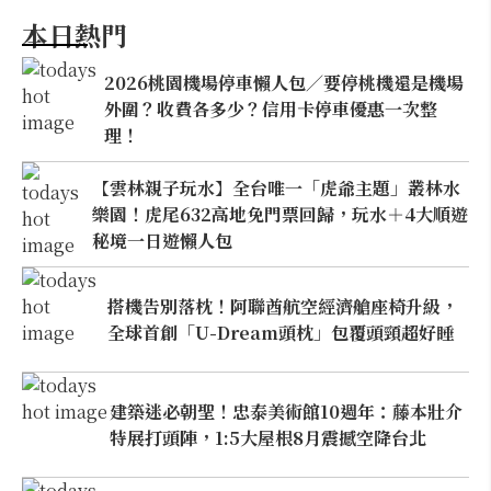
本日熱門
2026桃園機場停車懶人包／要停桃機還是機場
外圍？收費各多少？信用卡停車優惠一次整
理！
【雲林親子玩水】全台唯一「虎爺主題」叢林水
樂園！虎尾632高地免門票回歸，玩水＋4大順遊
秘境一日遊懶人包
搭機告別落枕！阿聯酋航空經濟艙座椅升級，
全球首創「U-Dream頭枕」包覆頭頸超好睡
建築迷必朝聖！忠泰美術館10週年：藤本壯介
特展打頭陣，1:5大屋根8月震撼空降台北