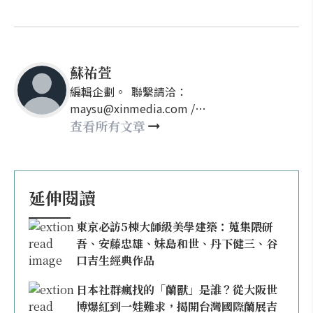
蘇祐萱
編輯企劃。 聯繫請洽：
maysu@xinmedia.com /
may860527@gmail.com
查看所有文章
延伸閱讀
東京必訪5棟大師級美學建築：蒐集隈研
吾、安藤忠雄、妹島和世、丹下健三、谷
口吉生經典作品
日本社群瘋找的「蘭獸」是誰？從大阪世
博爆紅到一娃難求，揭開台灣國際蘭展吉