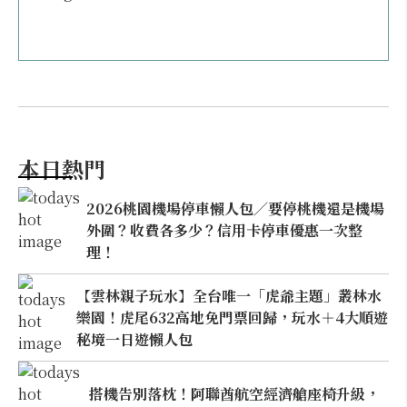
本日熱門
2026桃園機場停車懶人包／要停桃機還是機場
外圍？收費各多少？信用卡停車優惠一次整
理！
【雲林親子玩水】全台唯一「虎爺主題」叢林水
樂園！虎尾632高地免門票回歸，玩水＋4大順遊
秘境一日遊懶人包
搭機告別落枕！阿聯酋航空經濟艙座椅升級，