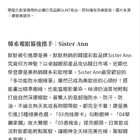
明星化妝室御用的必備打亮品牌GLINT抵台，即刻擁有完美妝容。圖片來源
｜康是美提供。
韓系電眼幕後推手｜Sister Ann
默默被引進康是美、默默熱銷的韓國彩妝品牌Sister Ann
究竟何方神聖？以卓越眼部產品攻佔韓日市場，近期也
榮登康是美熱銷韓系彩妝榜單，Sister Ann最受歡迎的
「多功能防水眼線筆」儼然已成為美妝迷的心頭好！既
能畫出精準眼線，也能當眼影暈染，絲滑奶油質地輕鬆
打造自然深邃眼妝，最驚人的是超強防水、防汗、防
油，不論炎熱天氣或長時間帶妝，都完全不暈！康是美
引進15種絕美色選，「03肉桂摩卡」勾勒眼神、「04華
麗拿鐵」放大雙眼、「05香檳金」提亮眼頭，日常妝或
派對妝都能輕鬆駕馭，讓眼神全天候完美在線，駕馭韓
系電眼！