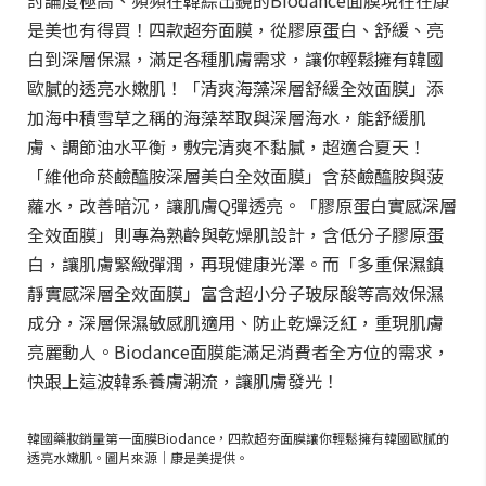
討論度極高、頻頻在韓綜出鏡的Biodance面膜現在在康
是美也有得買！四款超夯面膜，從膠原蛋白、舒緩、亮
白到深層保濕，滿足各種肌膚需求，讓你輕鬆擁有韓國
歐膩的透亮水嫩肌！「清爽海藻深層舒緩全效面膜」添
加海中積雪草之稱的海藻萃取與深層海水，能舒緩肌
膚、調節油水平衡，敷完清爽不黏膩，超適合夏天！
「維他命菸鹼醯胺深層美白全效面膜」含菸鹼醯胺與菠
蘿水，改善暗沉，讓肌膚Q彈透亮。「膠原蛋白實感深層
全效面膜」則專為熟齡與乾燥肌設計，含低分子膠原蛋
白，讓肌膚緊緻彈潤，再現健康光澤。而「多重保濕鎮
靜實感深層全效面膜」富含超小分子玻尿酸等高效保濕
成分，深層保濕敏感肌適用、防止乾燥泛紅，重現肌膚
亮麗動人。Biodance面膜能滿足消費者全方位的需求，
快跟上這波韓系養膚潮流，讓肌膚發光！
韓國藥妝銷量第一面膜Biodance，四款超夯面膜讓你輕鬆擁有韓國歐膩的
透亮水嫩肌。圖片來源｜康是美提供。