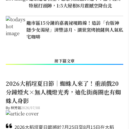
特展打頭陣，1:5大屋根8月震撼空降台北
離市區15分鐘的嘉義祕境路線！造訪「台版神
隱少女湯屋」清豐濤月、湖景窯烤披薩與人氣私
宅咖啡
接下篇文章
2026大稻埕夏日節｜蜘蛛人來了！重頭戲20
分鐘煙火×無人機燈光秀，迪化街商圈也有蜘
蛛人身影
By
林芳如
2026/07/08
2026大稻埕夏日節將於7月25日至8月15日在大稻