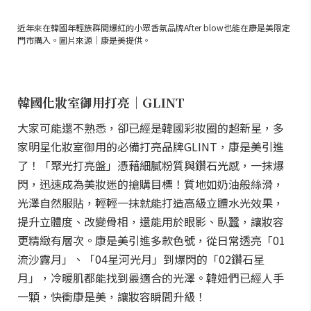
近年來在韓國年輕族群間爆紅的小眾香氛品牌After blow也能在康是美限定
門市購入。圖片來源｜康是美提供。
韓國化妝室御用打亮｜GLINT
大家可能還不熟悉，卻已經是韓國彩妝圈的超新星，多
家明星化妝室御用的必備打亮品牌GLINT，康是美引進
了！「聚光打亮盤」憑藉細膩粉質與鑽石光感，一抹爆
閃，迅速成為美妝迷的搶購目標！質地如奶油般絲滑，
光澤自然服貼，輕輕一抹就能打造高級立體水光效果，
提升立體度、改變骨相，還能用於眼影、臥蠶，讓妝容
更精緻有層次。康是美引進多款色號，從日常透亮「01
流沙露月」、「04星河光月」到爆閃的「02鑽石星
月」，冷暖肌都能找到最適合的光澤。韓妞們已經人手
一顆，快衝康是美，讓妝容瞬間升級！