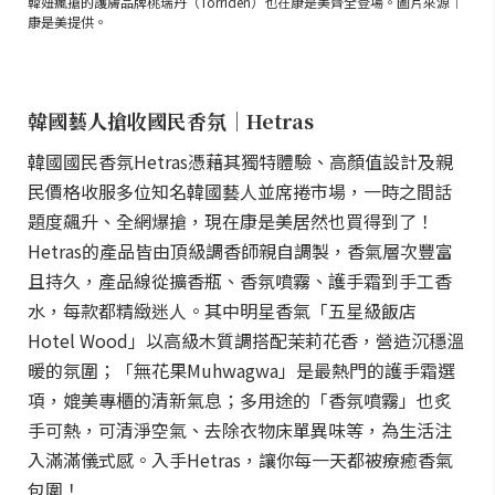
韓妞瘋搶的護膚品牌桃瑞丹（Torriden）也在康是美齊全登場。圖片來源｜
康是美提供。
韓國藝人搶收國民香氛｜Hetras
韓國國民香氛Hetras憑藉其獨特體驗、高顏值設計及親
民價格收服多位知名韓國藝人並席捲市場，一時之間話
題度飆升、全網爆搶，現在康是美居然也買得到了！
Hetras的產品皆由頂級調香師親自調製，香氣層次豐富
且持久，產品線從擴香瓶、香氛噴霧、護手霜到手工香
水，每款都精緻迷人。其中明星香氣「五星級飯店
Hotel Wood」以高級木質調搭配茉莉花香，營造沉穩溫
暖的氛圍；「無花果Muhwagwa」是最熱門的護手霜選
項，媲美專櫃的清新氣息；多用途的「香氛噴霧」也炙
手可熱，可清淨空氣、去除衣物床單異味等，為生活注
入滿滿儀式感。入手Hetras，讓你每一天都被療癒香氣
包圍！