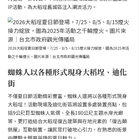
IP活動，為大稻埕舊城區注入潮流活力。
2026大稻埕夏日節登場，7/25、8/5、8/15煙火接力綻放，圖為2025年活
動之千輪煙火。圖片來源｜台北市政府觀光傳播局
蜘蛛人以各種形式現身大稻埕、迪化
街
不僅夏日節活動精彩豐富，蜘蛛人還將以各種形式現身
大稻埕！活動現場及迪化街區將設置多處裝置亮點，包
括9公尺巨型蜘蛛人氣偶、全長180公尺主題水岸光廊
等，更打造結合大稻埕復古建築與在地元素的「復古顛
倒屋」互動裝置，讓民眾打破地心引力，在熟悉的街景
中體驗大銀幕英雄的夏日魅力。