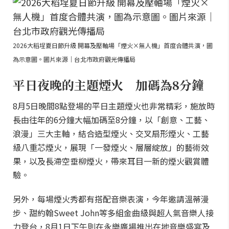
2026大稻埕夏日節升級 開幕及壓軸場「煙火×無人機」首度合體共演，圖
為示意圖。圖片來源｜台北市政府觀光傳播局
平日夜晚的主題煙火 加碼為8分鐘
8月5日晚間8點登場的平日主題煙火也非常精彩，施放時
長由往年的6分鐘大幅加碼至8分鐘，以「創意、工藝、
浪漫」三大主軸，結合造型煙火、交叉扇形煙火、工藝
級八重芯煙火，展現「一發煙火、層層綻放」的藝術效
果，以及長滯空垂柳煙火，帶來耳目一新的煙火觀賞體
驗。
另外，每場煙火秀都有搭配音樂表演，今年邀請溫蒂漫
步、甜約翰Sweet John等多組金曲級與超人氣音樂人接
力登台，8月1日下午則在永樂廣場推出在地音樂盛宴及