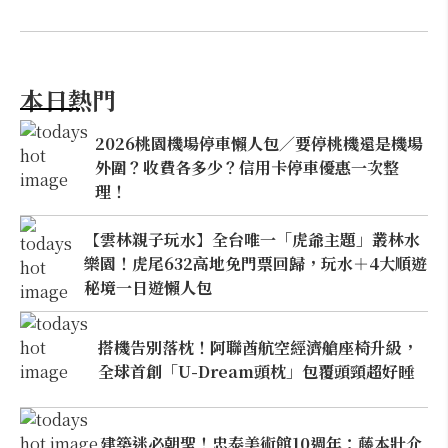
本日熱門
2026桃園機場停車懶人包／要停桃機還是機場
外圍？收費各多少？信用卡停車優惠一次整
理！
【雲林親子玩水】全台唯一「虎爺主題」叢林水
樂園！虎尾632高地免門票回歸，玩水＋4大順遊
秘境一日遊懶人包
搭機告別落枕！阿聯酋航空經濟艙座椅升級，
全球首創「U-Dream頭枕」包覆頭頸超好睡
建築迷必朝聖！忠泰美術館10週年：藤本壯介