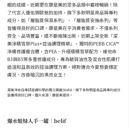
眼的成績，近期更在康是美的眾多品類中霸榜暢銷！除
了代言人邊佑錫歐爸的加持，旗下多款明星商品與專利
成分，如「層脂質保濕系列」、「層脂質安撫系列」等
皆獲得良好的口碑。康是美在乎消費者需求，不僅系列
齊全、品項豐富，還不斷推陳出新，近期上架全新「潔
美淨積雪草Plus+控油調理精華」，獨特的PEBB CICA™
淨膚修護複合體，含PEA、升級版積雪草配方、維他命
B3與B5等多重修護成分，專為敏弱油性及混合性肌膚打
造溫和且高效的控油調理方案，絕對適合今夏想要穩定
膚況、改善暗沉的漂亮女生！
潔美淨來自專研皮膚科學的獨立藥廠Stiefel，旗下多款明星商品與專利成分
皆獲得良好口碑。圖片來源｜康是美提供。
爆水姐妹人手一罐｜belif