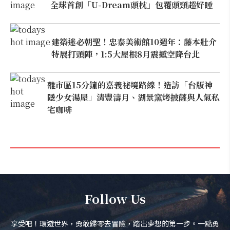
全球首創「U-Dream頭枕」包覆頭頸超好睡
建築迷必朝聖！忠泰美術館10週年：藤本壯介
特展打頭陣，1:5大屋根8月震撼空降台北
離市區15分鐘的嘉義祕境路線！造訪「台版神
隱少女湯屋」清豐濤月、湖景窯烤披薩與人氣私
宅咖啡
Follow Us
享受吧！環遊世界，勇敢歸零去冒險，踏出夢想的第一步。一點勇