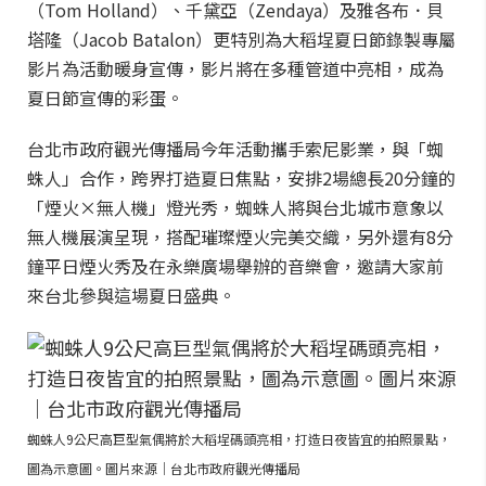
（Tom Holland）、千黛亞（Zendaya）及雅各布．貝
塔隆（Jacob Batalon）更特別為大稻埕夏日節錄製專屬
影片為活動暖身宣傳，影片將在多種管道中亮相，成為
夏日節宣傳的彩蛋。
台北市政府觀光傳播局今年活動攜手索尼影業，與「蜘
蛛人」合作，跨界打造夏日焦點，安排2場總長20分鐘的
「煙火×無人機」燈光秀，蜘蛛人將與台北城市意象以
無人機展演呈現，搭配璀璨煙火完美交織，另外還有8分
鐘平日煙火秀及在永樂廣場舉辦的音樂會，邀請大家前
來台北參與這場夏日盛典。
蜘蛛人9公尺高巨型氣偶將於大稻埕碼頭亮相，打造日夜皆宜的拍照景點，
圖為示意圖。圖片來源｜台北市政府觀光傳播局