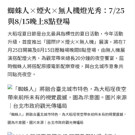
蜘蛛人×煙火×無人機燈光秀：7/25
與8/15晚上8點登場
大稻埕夏日節是台北最具指標性的夏日活動，今年活動
升級，首度推出「國際IP×煙火×無人機」展演，將在7
月25日開幕及8月15日壓軸場晚間8點登場，由無人機展
演搭配煙火秀，為觀眾帶來總長20分鐘的夜空饗宴，屆
時蜘蛛人將搭配原版電影配樂穿梭，與台北城市意象共
同點亮夜空。
「蜘蛛人」將融合臺北城市特色，為大稻埕夜空帶來前所未有的視覺震撼，
圖為示意圖。圖片來源｜台北市政府觀光傳播局