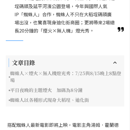
埕碼頭及延平河濱公園登場，今年與國際人氣
IP「蜘蛛人」合作，蜘蛛人不只在大稻埕碼頭廣
場出沒，也驚喜現身迪化街商圈；更將帶來2場總
長20分鐘的「煙火×無人機」燈光秀。
文章目錄
蜘蛛人×煙火×無人機燈光秀：7/25與8/15晚上8點登
場
平日夜晚的主題煙火 加碼為8分鐘
蜘蛛人以各種形式現身大稻埕、迪化街
搭配蜘蛛人最新電影即將上映，電影主角湯姆．霍蘭德