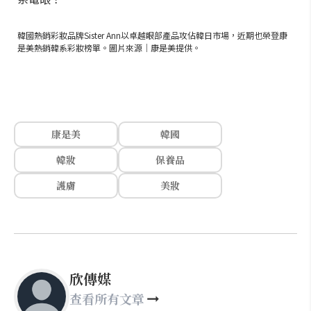
韓國熱銷彩妝品牌Sister Ann以卓越眼部產品攻佔韓日市場，近期也榮登康
是美熱銷韓系彩妝榜單。圖片來源｜康是美提供。
康是美
韓國
韓妝
保養品
護膚
美妝
欣傳媒
查看所有文章