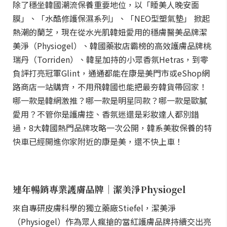
除了穩坐韓國潮流保養重要地位，以「睡美人晚安面
膜」、「水酷修護保濕系列」、「NEO型塑氣墊」 掀起
熱潮的蘭芝，現在從水光肌韓妞愛用的穩膚醫美品牌潔
美淨（Physiogel）、韓國藥妝店霸榜的高效護膚品牌桃
瑞丹（Torriden）、韓星加持的小眾香氛Hetras，到零
負評打亮冠軍Glint，通通都能在康是美門市或eShop網
路商店一站購齊，不用飛韓國也能把最夯韓貨帶回家！
哪一款是韓網激推？哪一款是明星同款？哪一款是歐膩
愛用？不管你是護膚控、香氛迷還是彩妝達人都別錯
過，8大韓國熱門品牌攻略一次公開，韓系美妝保養的特
快車已經開進你家附近的康是美，還不快上車！
連年暢銷專業護膚品牌｜潔美淨Physiogel
來自專研皮膚科學的獨立藥廠Stiefel，潔美淨
（Physiogel）作為眾人瘋搶的當紅護膚品牌持續交出亮