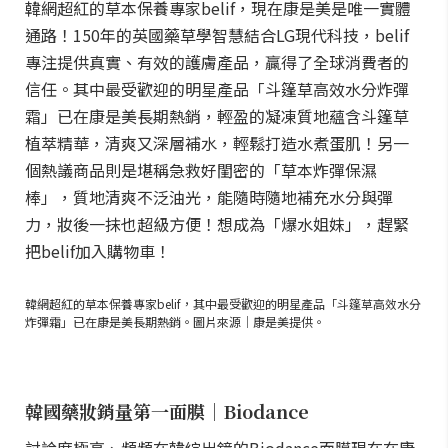
韓網超紅的草本保養專家belif，現在康是美是唯一實體
通路！150年的英國藥草學智慧結合LG現代科技，belif
專注提供真實、有效的護膚產品，贏得了全球消費者的
信任。其中最受歡迎的明星產品「斗篷草高效水分炸彈
霜」已在康是美長期熱銷，輕盈的凝凍質地蘊含斗篷草
植萃精華，清爽又深層補水，輕鬆打造水煮蛋肌！另一
個熱議商品則是堪稱急救好閨密的「草本炸彈保濕
棒」，質地清爽不泛油光，能隨時隨地補充水分與彈
力，妝後一抹也超級方便！想成為「爆水姐妹」，趕緊
把belif加入購物車！
韓網超紅的草本保養專家belif，其中最受歡迎的明星產品「斗篷草高效水分
炸彈霜」已在康是美長期熱銷。圖片來源｜康是美提供。
韓國藥妝銷量第一面膜｜Biodance