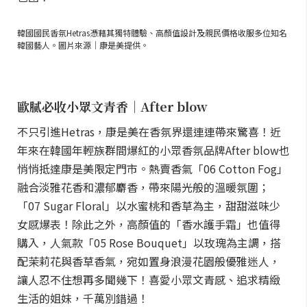
韓國國民香氛Hetras憑藉其獨特體驗、高顏值設計及親民價格收服多位知名
韓國藝人。圖片來源｜康是美提供。
歐膩必收小眾文青香│After blow
不只引進Hetras，康是美在香氛界還連連帶來驚喜！近
年來在韓國年輕族群間爆紅的小眾香氛品牌After blow也
悄悄抵達康是美限定門市。熱賣香氣「06 Cotton Fog」
融合淡雅花香和濃郁麝香，帶來陽光般的溫暖氛圍；
「07 Sugar Floral」以水蜜桃和香草為主，甜甜滋味少
女感爆表！除此之外，高顏值的「香水護手霜」也值得
購入，人氣款「05 Rose Bouquet」以玫瑰為主調，搭
配茉莉花與香草香氣，宛如置身浪漫花園般優雅迷人，
讓人忍不住想再多聞幾下！喜愛小眾文青感、追求精緻
生活的姐妹，千萬別錯過！