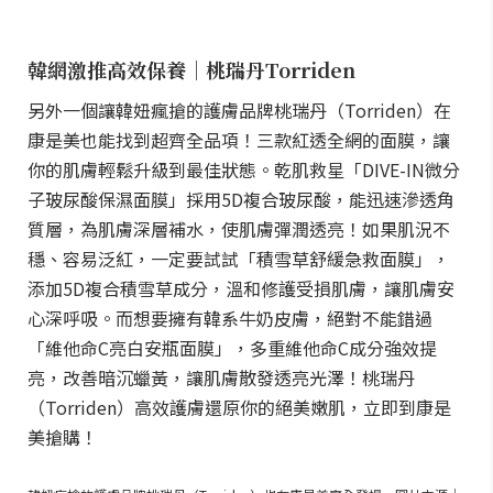
韓網激推高效保養｜桃瑞丹Torriden
另外一個讓韓妞瘋搶的護膚品牌桃瑞丹（Torriden）在
康是美也能找到超齊全品項！三款紅透全網的面膜，讓
你的肌膚輕鬆升級到最佳狀態。乾肌救星「DIVE-IN微分
子玻尿酸保濕面膜」採用5D複合玻尿酸，能迅速滲透角
質層，為肌膚深層補水，使肌膚彈潤透亮！如果肌況不
穩、容易泛紅，一定要試試「積雪草舒緩急救面膜」，
添加5D複合積雪草成分，溫和修護受損肌膚，讓肌膚安
心深呼吸。而想要擁有韓系牛奶皮膚，絕對不能錯過
「維他命C亮白安瓶面膜」，多重維他命C成分強效提
亮，改善暗沉蠟黃，讓肌膚散發透亮光澤！桃瑞丹
（Torriden）高效護膚還原你的絕美嫩肌，立即到康是
美搶購！