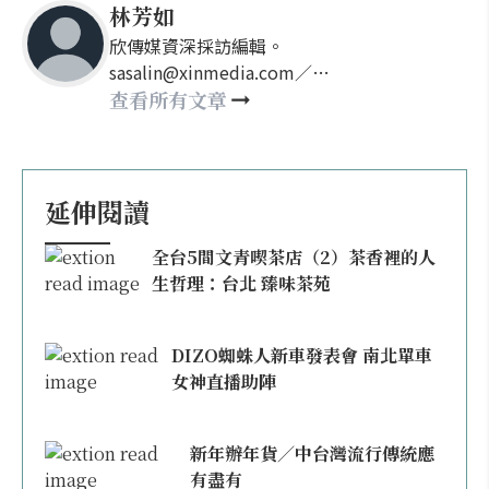
林芳如
欣傳媒資深採訪編輯。
sasalin@xinmedia.com／
happy21917@gmail.com
查看所有文章
延伸閱讀
全台5間文青喫茶店（2）茶香裡的人
生哲理：台北 臻味茶苑
DIZO蜘蛛人新車發表會 南北單車
女神直播助陣
新年辦年貨／中台灣流行傳統應
有盡有