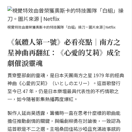
視覺特效由曾榮獲奧斯卡的特技團隊「白組」操刀。圖片來源 | Netflix
《氣體人第一號》必看亮點｜南方之
星神曲再翻紅：《心愛的艾莉》成全
劇催淚靈魂
貫穿整部劇的靈魂，是日本天團南方之星 1979 年的經典
神曲《心愛的艾莉》（いとしのエリー）。這首歌發行
至今已 47 年，仍是日本樂壇最具代表性的不朽情歌之
一，如今隨著影集熱播再度爆紅。
製作人延尚昊透露，籌備時一直在思考什麼樣的歌曲能
擔任推動劇情的關鍵，與編劇柳勇在討論後，一致認為
這首歌是不二之選。主唱桑田佳祐沙啞且充滿故事感的