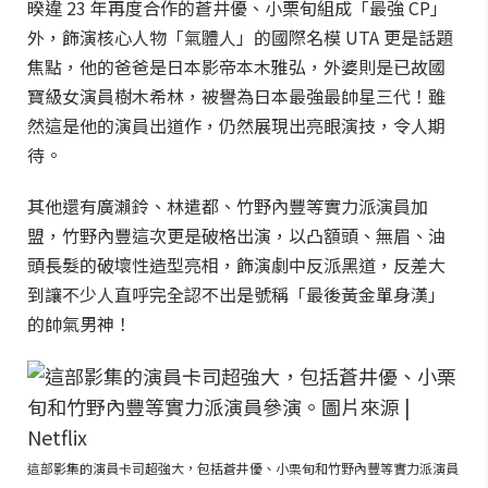
暌違 23 年再度合作的蒼井優、小栗旬組成「最強 CP」
外，飾演核心人物「氣體人」的國際名模 UTA 更是話題
焦點，他的爸爸是日本影帝本木雅弘，外婆則是已故國
寶級女演員樹木希林，被譽為日本最強最帥星三代！雖
然這是他的演員出道作，仍然展現出亮眼演技，令人期
待。
其他還有廣瀨鈴、林遣都、竹野內豐等實力派演員加
盟，竹野內豐這次更是破格出演，以凸額頭、無眉、油
頭長髮的破壞性造型亮相，飾演劇中反派黑道，反差大
到讓不少人直呼完全認不出是號稱「最後黃金單身漢」
的帥氣男神！
這部影集的演員卡司超強大，包括蒼井優、小栗旬和竹野內豐等實力派演員