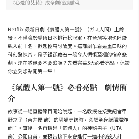
《心愛的艾莉》成全劇催淚靈魂
Netflix 最新日劇《氣體人第一號》（ガス人間）上線
後，不僅強勢登頂日本排行榜冠軍，在台灣等地也陸續
飆入前十名，掀起極高討論度。這部劇乍看是重口味的
科幻驚悚片，骨子裡卻藏著一段令人惆悵至極的宿命悲
劇。還在猶豫要不要追嗎？先看完這5大必看亮點，保證
你立刻想點開第一集！
《氣體人第一號》必看亮點｜劇情簡
介
故事從一場直播節目開始說起，一名教授在接受記者甲
野京子（蒼井優 飾）的現場專訪時，突然全身膨脹爆炸
而亡。事後一名自稱是「氣體人」的神秘男子（UTA
飾）公開自首，並預告接下來會進行一連串的殺人計