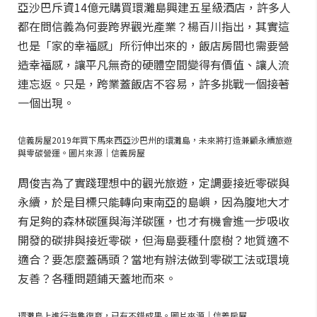
亞沙巴斥資14億元購買環灘島興建五星級酒店，許多人
都在問信義為何要跨界觀光產業？楊百川指出，其實這
也是「家的幸福感」所衍伸出來的，飯店房間也需要營
造幸福感，讓平凡無奇的硬體空間變得有價值、讓人流
連忘返。只是，跨業蓋飯店不容易，許多挑戰一個接著
一個出現。
信義房屋2019年買下馬來西亞沙巴州的環灘島，未來將打造兼顧永續旅遊
與零碳營運。圖片來源｜信義房屋
周俊吉為了實踐理想中的觀光旅遊，定調要接近零碳與
永續，於是目標只能轉向東南亞的島嶼，因為腹地大才
有足夠的森林碳匯與海洋碳匯，也才有機會進一步吸收
開發的碳排與接近零碳，但海島要種什麼樹？地質適不
適合？要怎麼蓋碼頭？當地有辦法做到零碳工法或環境
友善？各種問題鋪天蓋地而來。
環灘島上進行海龜復育，已有不錯成果。圖片來源｜信義房屋