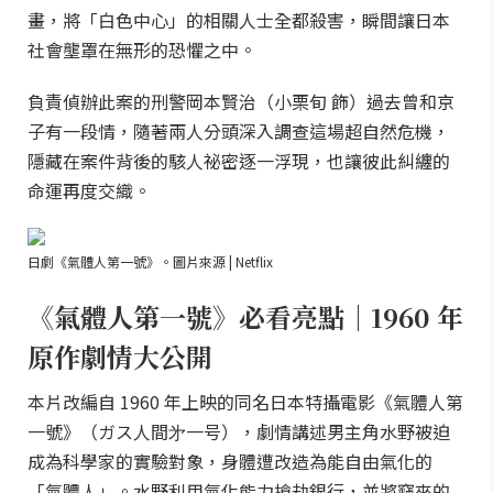
畫，將「白色中心」的相關人士全都殺害，瞬間讓日本
社會壟罩在無形的恐懼之中。
負責偵辦此案的刑警岡本賢治（小栗旬 飾）過去曾和京
子有一段情，隨著兩人分頭深入調查這場超自然危機，
隱藏在案件背後的駭人祕密逐一浮現，也讓彼此糾纏的
命運再度交織。
日劇《氣體人第一號》。圖片來源 | Netflix
《氣體人第一號》必看亮點｜1960 年
原作劇情大公開
本片改編自 1960 年上映的同名日本特攝電影《氣體人第
一號》（ガス人間㐧一号），劇情講述男主角水野被迫
成為科學家的實驗對象，身體遭改造為能自由氣化的
「氣體人」。水野利用氣化能力搶劫銀行，並將竊來的