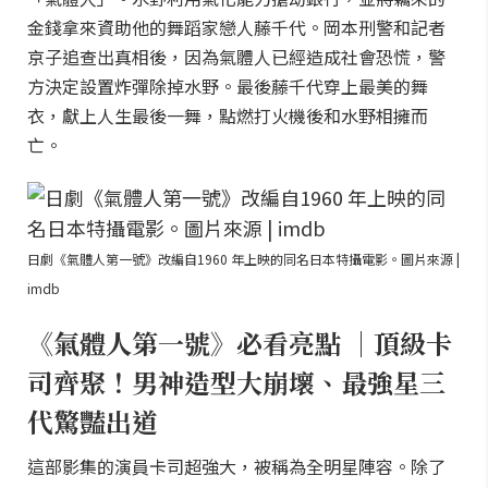
金錢拿來資助他的舞蹈家戀人藤千代。岡本刑警和記者
京子追查出真相後，因為氣體人已經造成社會恐慌，警
方決定設置炸彈除掉水野。最後藤千代穿上最美的舞
衣，獻上人生最後一舞，點燃打火機後和水野相擁而
亡。
日劇《氣體人第一號》改編自1960 年上映的同名日本特攝電影。圖片來源 |
imdb
《氣體人第一號》必看亮點 ｜頂級卡
司齊聚！男神造型大崩壞、最強星三
代驚豔出道
這部影集的演員卡司超強大，被稱為全明星陣容。除了