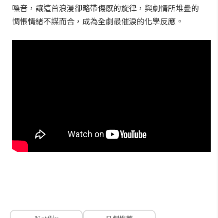
嗓音，讓這首浪漫卻略帶傷感的旋律，與劇情所堆疊的
惆悵情緒不謀而合，成為全劇最催淚的化學反應。