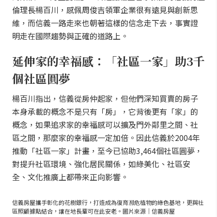
倫理長楊百川，感佩周俊吉領軍企業很有遠見與創新思
維，而信義一路走來也朝著這樣的信念走下去，事實證
明走在國際趨勢與正確的道路上。
延伸家的幸福感：「社區一家」助3千
個社區圓夢
楊百川指出，信義從房仲起家，但他們深知買賣的房子
本身承載的概念不是只有「房」，它背後更有「家」的
概念，如果追求家的幸福感可以擴及門外鄰里之間、社
區之間，那麼家的幸福感一定加倍。因此信義於2004年
推動「社區一家」計畫，至今已協助3,464個社區圓夢，
對提升社區環境、強化居民關係，如綠美化、社區安
全、文化推廣上都帶來正向影響。
信義房屋攜手彰化的花樹銀行，打造成為復育瀕危植物的綠色基地，更與社
區照顧據點結合，讓在地長輩可在此安老。圖片來源｜信義房屋