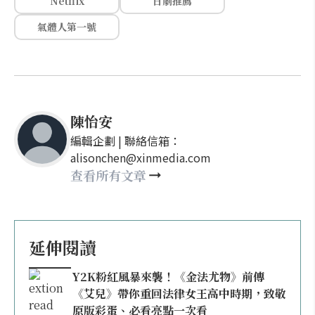
Netflix
日劇推薦
氣體人第一號
陳怡安
編輯企劃 | 聯絡信箱：
alisonchen@xinmedia.com
查看所有文章
延伸閱讀
Y2K粉紅風暴來襲！《金法尤物》前傳
《艾兒》帶你重回法律女王高中時期，致敬
原版彩蛋、必看亮點一次看