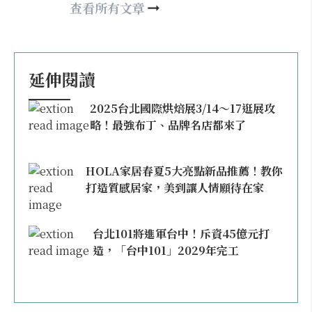
nellyhsu@xinmedia.com
查看所有文章
延伸閱讀
2025台北國際烘焙展3/14～17逛展攻
略！最強布丁、品牌名店都來了
HOLA家居春夏5大亮點新品推薦！教你
打造質感居家，美到讓人情願待在家
台北101將進軍台中！斥資45億元打
造，「台中101」2029年完工