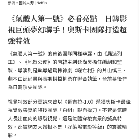
參演。圖片來源 | Netflix
《氣體人第一號》必看亮點｜日韓影
視巨頭夢幻聯手！奧斯卡團隊打造超
強特效
《氣體人第一號》的幕後團隊同樣華麗，由《屍速列
車》、《地獄公使》的南韓主創延尚昊擔任編劇和監
製，導演則是執導過驚悚神劇《噬亡村》的片山慎三，
劇本由延尚昊與長期搭檔柳勇在聯合執筆，台前幕後皆
為日韓頂尖團隊。
視覺特效部分更請來曾以《哥吉拉-1.0》榮獲奧斯卡最佳
視覺效果獎的特技團隊「白組」親自操刀。不管是氣體
人長出血肉的爆裂視覺，還是氣體穿梭實景的擬真特
效，都被網友大讚根本是「好萊塢電影等級」的震撼精
彩。