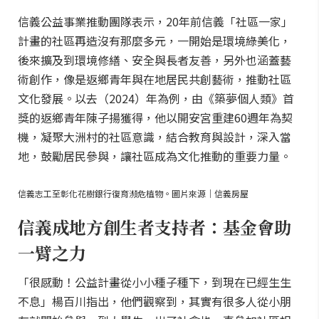
信義公益事業推動團隊表示，20年前信義「社區一家」
計畫的社區再造沒有那麼多元，一開始是環境綠美化，
後來擴及到環境修繕、安全與長者友善，另外也涵蓋藝
術創作，像是返鄉青年與在地居民共創藝術，推動社區
文化發展。以去（2024）年為例，由《築夢個人類》首
獎的返鄉青年陳子揚獲得，他以開安宮重建60週年為契
機，凝聚大洲村的社區意識，結合教育與設計，深入當
地，鼓勵居民參與，讓社區成為文化推動的重要力量。
信義志工至彰化花樹銀行復育瀕危植物。圖片來源｜信義房屋
信義成地方創生者支持者：基金會助
一臂之力
「很感動！公益計畫從小小種子種下，到現在已經生生
不息」楊百川指出，他們觀察到，其實有很多人從小朋