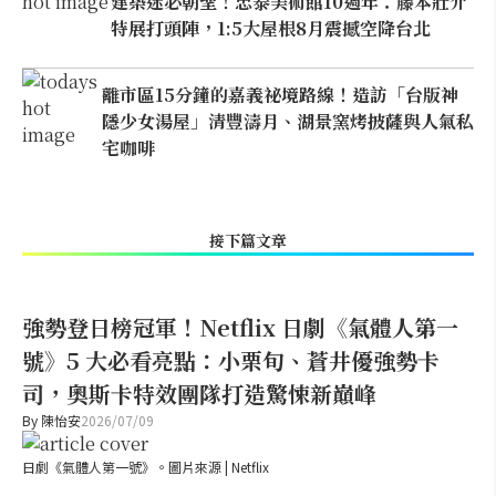
建築迷必朝聖！忠泰美術館10週年：藤本壯介
特展打頭陣，1:5大屋根8月震撼空降台北
離市區15分鐘的嘉義祕境路線！造訪「台版神
隱少女湯屋」清豐濤月、湖景窯烤披薩與人氣私
宅咖啡
接下篇文章
強勢登日榜冠軍！Netflix 日劇《氣體人第一
號》5 大必看亮點：小栗旬、蒼井優強勢卡
司，奧斯卡特效團隊打造驚悚新巔峰
By
陳怡安
2026/07/09
日劇《氣體人第一號》。圖片來源 | Netflix