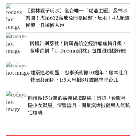
【雲林親子玩水】全台唯一「虎爺主題」叢林水
樂園！虎尾632高地免門票回歸，玩水＋4大順遊
秘境一日遊懶人包
搭機告別落枕！阿聯酋航空經濟艙座椅升級，
全球首創「U-Dream頭枕」包覆頭頸超好睡
建築迷必朝聖！忠泰美術館10週年：藤本壯介
特展打頭陣，1:5大屋根8月震撼空降台北
離市區15分鐘的嘉義祕境路線！造訪「台版神
隱少女湯屋」清豐濤月、湖景窯烤披薩與人氣私
宅咖啡