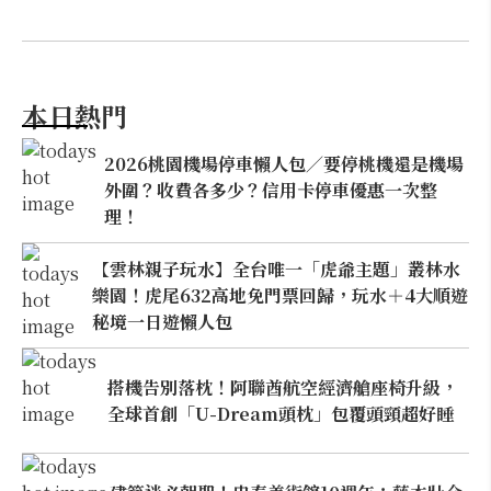
本日熱門
2026桃園機場停車懶人包／要停桃機還是機場
外圍？收費各多少？信用卡停車優惠一次整
理！
【雲林親子玩水】全台唯一「虎爺主題」叢林水
樂園！虎尾632高地免門票回歸，玩水＋4大順遊
秘境一日遊懶人包
搭機告別落枕！阿聯酋航空經濟艙座椅升級，
全球首創「U-Dream頭枕」包覆頭頸超好睡