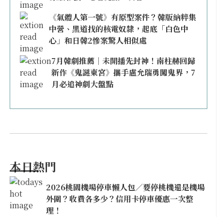
《氣體人第一號》有原型案件？韓版納粹集
中營、黑道找的核電奴隸，起底「白色中
心」和日韓2慘案驚人相似處
7月韓劇推薦｜未開播先封神！南柱赫回歸
新作《鬼謎東宮》攜手盧允瑞勇闖鬼界，7
月必追神劇大盤點
本日熱門
2026桃園機場停車懶人包／要停桃機還是機場
外圍？收費各多少？信用卡停車優惠一次整
理！