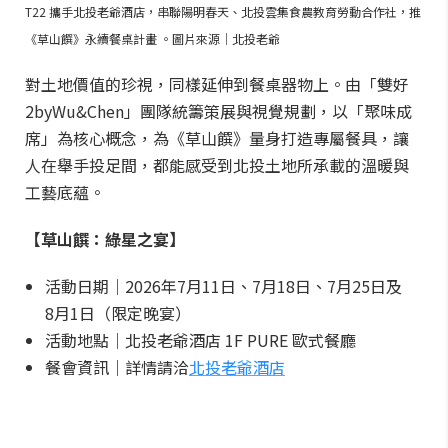
T22 攜手北投老爺酒店，串聯陽明春天、北投雲集食農教育勞動合作社，推
《草山饌》永續餐桌計畫 。圖片來源｜北投老爺
對土地價值的珍視，同樣延伸到餐桌器物上。由「雙好
2byWu&Chen」團隊統籌策展與視覺規劃，以「聚味成
席」為核心概念，為《草山饌》量身打造專屬餐具，讓
人在舉手投足間，都能感受到北投土地所承載的溫暖與
工藝底蘊。
【草山饌：綠星之宴】
活動日期｜2026年7月11日、7月18日、7月25日及
8月1日（限定晚宴）
活動地點｜北投老爺酒店 1F PURE 歐式餐廳
餐會資訊｜詳情請洽
北投老爺酒店