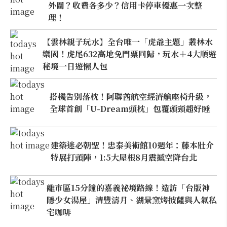
外圍？收費各多少？信用卡停車優惠一次整
理！
【雲林親子玩水】全台唯一「虎爺主題」叢林水
樂園！虎尾632高地免門票回歸，玩水＋4大順遊
秘境一日遊懶人包
搭機告別落枕！阿聯酋航空經濟艙座椅升級，
全球首創「U-Dream頭枕」包覆頭頸超好睡
建築迷必朝聖！忠泰美術館10週年：藤本壯介
特展打頭陣，1:5大屋根8月震撼空降台北
離市區15分鐘的嘉義祕境路線！造訪「台版神
隱少女湯屋」清豐濤月、湖景窯烤披薩與人氣私
宅咖啡