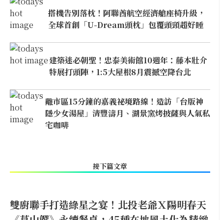
搭機告別落枕！阿聯酋航空經濟艙座椅升級，
全球首創「U-Dream頭枕」包覆頭頸超好睡
建築迷必朝聖！忠泰美術館10週年：藤本壯介
特展打頭陣，1:5大屋根8月震撼空降台北
離市區15分鐘的嘉義祕境路線！造訪「台版神
隱少女湯屋」清豐濤月、湖景窯烤披薩與人氣私
宅咖啡
接下篇文章
雙廚聯手打造綠星之宴！北投老爺Ｘ陽明春天
《草山饌》永續餐桌，45種在地風土化為精緻