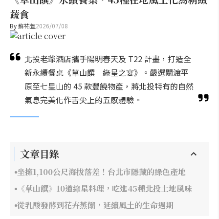
蔬食
By
蘇祐萱
2026/07/08
北投老爺酒店攜手陽明春天及 T22 計畫，打造全
新永續餐桌《草山饌｜綠星之宴》。嚴選關渡平
原至七星山的 45 款豐饒物產，將北投特有的自然
氣息完美化作舌尖上的五感體驗。
文章目錄
坐擁1,100公尺海拔落差！台北市隱藏的綠色產地
《草山饌》10道綠星料理，吃進45種北投土地風味
從乳酸發酵到花卉蒸餾，延續風土的生命週期