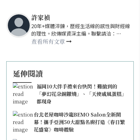
許家禎
20年+媒體淬鍊，歷經生活線的感性與財經線
的理性。欣傳媒資深主編。聯繫請洽：
nellyhsu@xinmedia.com
查看所有文章
延伸閱讀
福岡10大伴手禮來台快閃！難搶到的
「夢幻花朵銅鑼燒」、「天使戚風蛋糕」
都現身
台北老屋咖啡沙龍BEMO Salon全新開
幕！攜手亞洲50大甜點名廚打造《春日繁
花盛宴》咖啡體驗