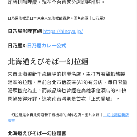
炸豬排咖哩飯，現在全台首家分店即將進駐。
日乃屋咖哩是日本東京人氣咖哩飯品牌。圖片來源｜日乃屋X
日乃屋咖哩官網
https://hinoya.jp/
日乃屋X:
日乃屋カレー公式
北海道えびそば一幻拉麵
來自北海道新千歲機場的排隊名店，主打有著甜蝦熬製
湯頭的拉麵，目前台北市信義區(A19)有分店，每日限量
湯頭售完為止。而該品牌也曾經在高雄承億酒店的B1快
閃過獲得好評，這次南台灣則是首次「正式登場」。
一幻拉麵是來自北海道新千歲機場的排隊名店。圖片來源｜
一幻拉麵信義店
臉書
北海道えびそば一幻拉麵官