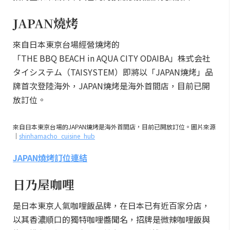
JAPAN燒烤
來自日本東京台場經營燒烤的
「THE BBQ BEACH in AQUA CITY ODAIBA」株式会社
タイシステム（TAISYSTEM）即將以「JAPAN燒烤」品
牌首次登陸海外，JAPAN燒烤是海外首間店，目前已開
放訂位。
來自日本東京台場的JAPAN燒烤是海外首間店，目前已開放訂位。圖片來源
｜
shinhamacho_cuisine_hub
JAPAN燒烤訂位連結
日乃屋咖哩
是日本東京人氣咖哩飯品牌，在日本已有近百家分店，
以其香濃順口的獨特咖哩醬聞名，招牌是微辣咖哩飯與