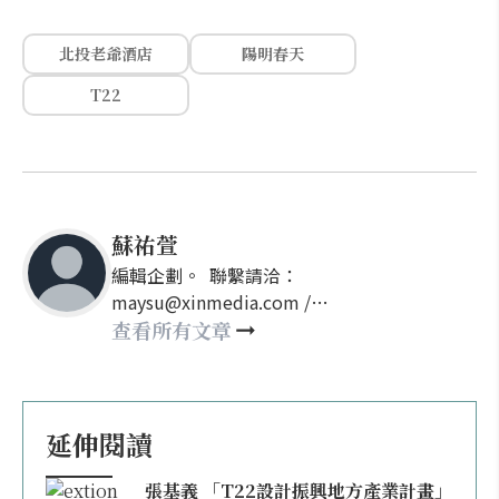
北投老爺酒店
陽明春天
T22
蘇祐萱
編輯企劃。 聯繫請洽：
maysu@xinmedia.com /
may860527@gmail.com
查看所有文章
延伸閱讀
張基義 「T22設計振興地方產業計畫」