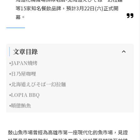
等15家知名餐飲品牌，預計3月22日(六)正式開
幕。
文章目錄
JAPAN燒烤
日乃屋咖哩
北海道えびそば一幻拉麵
LOPIA BBQ
順億鮪魚
鼓山魚市場曾經為高雄市第一座現代化的魚市場，見證