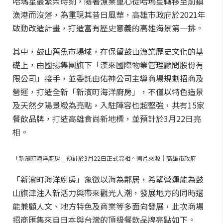
哈瑪星最繁榮時刻，隨著漁業重心從哈瑪星轉移至前鎮
漁港而沒落，為重現其昔日風華，高雄市政府於2021年
啟動改造計畫，打造富有歷史意義的高雄海景第一排。
其中，鼓山舊魚市場域，在保留鼓山漁業歷史文化的基
礎上，由國揚集團旗下「漢來國際物業管理顧問股份有
限公司」接手，並委託由佑神公司主導商場規劃招商及
營運，打造全新「新濱町海洋廚房」，不僅以特色造景
及天然夕陽景緻為亮點，入駐陣容也超堅強，共有15家
餐飲品牌，打造高雄食尚新地標，並預計於3月22日亮
相。
「新濱町海洋廚房」預計於3月22日正式亮相。圖片來源｜高雄市政府
「新濱町海洋廚房」象徵以海為鄰居，希望營運能為鼓
山旗津注入新活力與帶來觀光人潮，發展地方的同時還
能兼顧人文、地方特色及商業等多面向發展，此次商場
招商匯集來自日本與台灣的頂級餐飲品牌亮點如下。