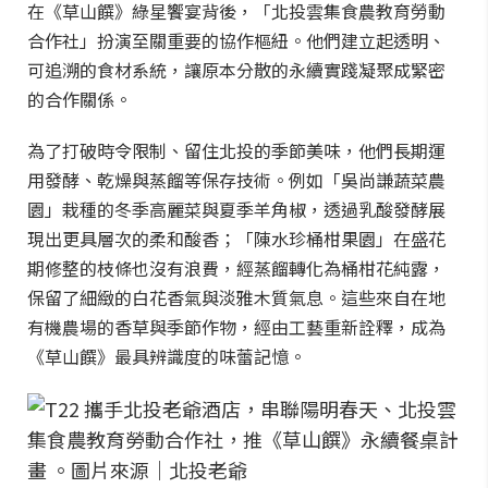
在《草山饌》綠星饗宴背後，「北投雲集食農教育勞動
合作社」扮演至關重要的協作樞紐。他們建立起透明、
可追溯的食材系統，讓原本分散的永續實踐凝聚成緊密
的合作關係。
為了打破時令限制、留住北投的季節美味，他們長期運
用發酵、乾燥與蒸餾等保存技術。例如「吳尚謙蔬菜農
園」栽種的冬季高麗菜與夏季羊角椒，透過乳酸發酵展
現出更具層次的柔和酸香；「陳水珍桶柑果園」在盛花
期修整的枝條也沒有浪費，經蒸餾轉化為桶柑花純露，
保留了細緻的白花香氣與淡雅木質氣息。這些來自在地
有機農場的香草與季節作物，經由工藝重新詮釋，成為
《草山饌》最具辨識度的味蕾記憶。