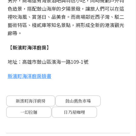
另外，商場還有海景酒吧與特色小吃，同時規劃戶外特
色造景，搭配鼓山海岸的夕陽景緻，讓旅人們可以在這
裡吹海風、賞落日、品美食。而商場鄰近西子灣、駁二
藝術特區、棧貳庫等知名景點，將形成全新的港濱觀光
廊帶。
【新濱町海洋廚房】
地址：高雄市鼓山區濱海一路109-1號
新濱町海洋廚房臉書
新濱町海洋廚房
鼓山舊魚市場
一幻拉麵
日乃屋咖哩