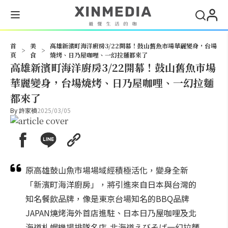
搜尋
首
美
高雄新濱町海洋廚房3/22開幕！鼓山舊魚市場華麗變身，台場
>
>
頁
食
燒烤、日乃屋咖哩、一幻拉麵都來了
高雄新濱町海洋廚房3/22開幕！鼓山舊魚市場
華麗變身，台場燒烤、日乃屋咖哩、一幻拉麵
都來了
By
許家禎
2025/03/05
原高雄鼓山魚市場場域經積極活化，變身全新
「新濱町海洋廚房」，將引進來自日本與台灣的
知名餐飲品牌，像是東京台場知名的BBQ品牌
JAPAN燒烤海外首店進駐、日本日乃屋咖哩及北
海道札幌機場排隊名店-北海道えびそば一幻拉麵