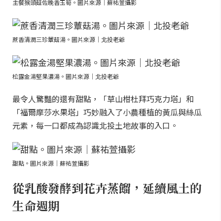
主餐猴頭菇佐晚香玉筍。圖片來源｜蘇祐萱攝影
蔗香清潤三珍蕈菇湯。圖片來源｜北投老爺
松露金湯堅果濃湯。圖片來源｜北投老爺
最令人驚豔的還有甜點，「草山柑杜拜巧克力塔」和
「福爾摩莎水果塔」巧妙融入了小農種植的黃瓜與絲瓜
元素，每一口都成為認識北投土地故事的入口。
甜點。圖片來源｜蘇祐萱攝影
從乳酸發酵到花卉蒸餾，延續風土的
生命週期