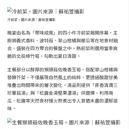
冷前菜。圖片來源｜蘇祐萱攝影
晚宴由名為「聚味成席」的四小件冷前菜揭開序幕，主
廚將義式香料、波特菇、草山柑橘與櫛瓜等在地食材融
合，盛裝在四方聚合的餐盤之中。熱前菜則選用當季爽
脆的北投綠竹筍，勾勒出夏日清甜。
主餐部分以醇厚的猴頭菇佐晚香玉筍，搭配草山柑橘與
發酵芥菜，不僅展現自然風土的純粹，更透過酸甜甘美
堆疊出時間帶來的層次變化。湯品則提供「蔗香清潤三
珍蕈菇湯」與「松露金湯堅果濃湯」供選擇，利用南
瓜、松露等天然食材慢火熬煮出令人意猶未盡的濃郁滋
味。