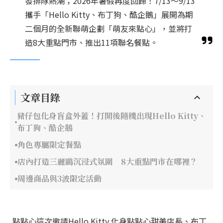
發排隊熱潮；2026年暑假再度回歸！7/13～9/13
攜手「Hello Kitty、布丁狗、酷企鵝」展開為期
二個月的全新聯萌企劃「萌友來點心」，並將打
造8大重點門市、推出11項聯名餐點。
文章目錄
豬仔包化身盲盒外蓋！打開後隨機出現Hello Kitty、
布丁狗、酷企鵝
角色專屬限定餐點
店內打造三麗鷗沉浸式氛圍 8大重點門市在哪裡？
周邊商品與3波限定活動
點點心這次邀請Hello Kitty 化身點點心甜美店長、布丁