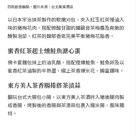
四款創意鹹點。圖片來源｜台北萬豪酒店
以日本宇治抹茶製作的軟嫩刈包，夾入紅玉紅茶慢滷入
味的豬梅花肉，搭配微酸甘甜的鐵觀音茶梅醬及爽脆的
醃製泡菜。紅茶的馥郁香氣完美平衡豬梅花脂香。
蜜香紅茶起士燻鮭魚溏心蛋
佛卡夏麵包抹上奶油乳酪，搭配煙燻鮭魚、鮭魚卵及以
蜜香紅茶滷製的半熟蛋，綴上茶香爆米花，饒富趣味。
東方美人茶香腸捲搭茶漬蒜
翻玩台式大腸包小腸，以東方美人茶酒拌入豬後腿肉製
成香腸，烤製後的香腸與茶漬蒜包裹入糯米腸，風味獨
特。