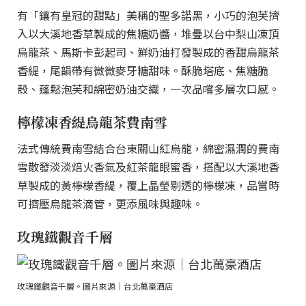
有「鑲有皇冠的甜點」美稱的聖多諾黑，小巧的泡芙擠
入以大溪地香草製成的焦糖奶醬，堆疊以台中梨山凍頂
烏龍茶、馬斯卡彭起司、鮮奶油打發製成的香甜烏龍茶
香緹，尾韻帶有微微麥牙糖甜味。酥脆塔底、焦糖脆
殼、蓬鬆泡芙和綿密奶油交織，一次品嚐多層次口感。
檸檬凍香緹烏龍茶費南雪
法式傳統費南雪結合台東關山紅烏龍，綿密濕潤的費南
雪散發淡淡焙火香氣及紅茶龍眼蜜香，搭配以大溪地香
草製成的黃檸檬香緹，覆上晶瑩剔透的檸檬凍，品嘗時
可擠壓烏龍茶滴管，更添風味與趣味。
玫瑰鐵觀音千層
玫瑰鐵觀音千層。圖片來源｜台北萬豪酒店