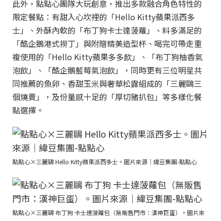
此外，點點心團隊大玩創意，推出多款融合角色特性的
限定餐點：有甜入心坎裡的「Hello Kitty蘋果派西多
士」、外酥內軟的「布丁狗卡士達菠蘿」、料多滿足的
「酷企鵝港式撈丁」與附贈精美造型杯、喝完可帶走重
複使用的「Hello Kitty蘋果多多飲」、「布丁狗柚香氣
泡飲」、「酷企鵝藍莓氣泡飲」，同時更有三位明星共
同推薦的魚卵、香甜玉米與奢華松露組成的「三麗鷗三
個燒賣」，及份量感十足的「厚切豬扒包」等多樣化餐
點選擇。
點點心×三麗鷗 Hello Kitty蘋果派西多士。圖片來源｜緯豆集團-點點心
點點心×三麗鷗 布丁狗 卡士達菠蘿包（無販售門市：漢神巨蛋）。圖片來