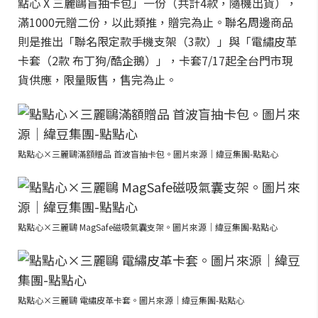
點心 X 三麗鷗盲抽卡包」一份（共計4款，隨機出貨），
滿1000元贈二份，以此類推，贈完為止。聯名周邊商品
則是推出「聯名限定款手機支架（3款）」與「電繡皮革
卡套（2款 布丁狗/酷企鵝）」，卡套7/17起全台門市現
貨供應，限量販售，售完為止。
點點心×三麗鷗滿額贈品 首波盲抽卡包。圖片來源｜緯豆集團-點點心
點點心×三麗鷗 MagSafe磁吸氣囊支架。圖片來源｜緯豆集團-點點心
點點心×三麗鷗 電繡皮革卡套。圖片來源｜緯豆集團-點點心