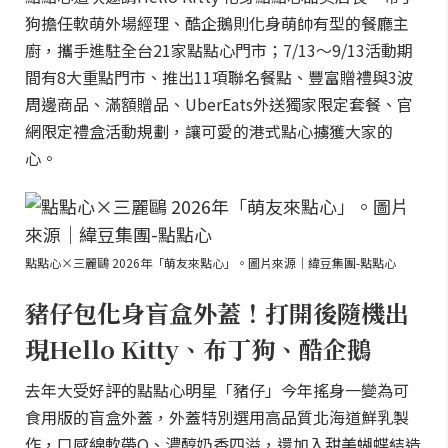
狗擔任軟萌外場經理、酷企鵝則化身萌帥有型的餐廳主
廚，攜手進駐全台21家點點心門市；7/13～9/13活動期
間有8大重點門市、推出11項聯名餐點、豐富贈禮與3波
周邊商品、滿額贈品、UberEats外送獨家限定套餐、官
網限定禮盒活動規劃，讓可愛的港式點心擄獲大家的
心。
點點心×三麗鷗 2026年「萌友來點心」。圖片來源｜緯豆集團-點點心
豬仔包化身盲盒外蓋！打開後隨機出
現Hello Kitty、布丁狗、酷企鵝
去年大受好評的點點心明星「豬仔」今年搖身一變為可
食用版的盲盒外蓋，外蓋特別選用高品質北海道鮮乳製
作，口感綿軟帶Q、濃醇奶香四溢，還加入甜美蝴蝶結造