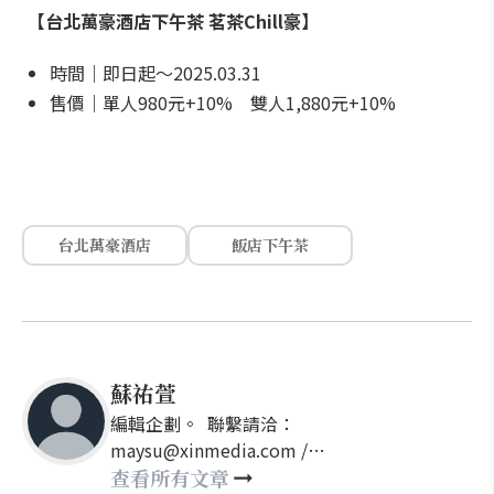
【台北萬豪酒店下午茶 茗茶Chill豪】
時間｜即日起～2025.03.31
售價｜單人980元+10% 雙人1,880元+10%
台北萬豪酒店
飯店下午茶
蘇祐萱
編輯企劃。 聯繫請洽：
maysu@xinmedia.com /
may860527@gmail.com
查看所有文章