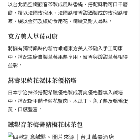
以台北貓空鐵觀音茶製成風味香緹，搭配酥脆可口千層
餅，覆以法國玫瑰水、法國荔枝香甜酒製成的玫瑰荔枝
凍，綴以金箔及繽紛食用花，精緻又耐人尋味。
東方美人草莓司康
將擁有獨特韻味的新竹峨嵋東方美人茶融入手工司康
中，搭配主廚自製草莓果醬享用，蜜香與酸甜草莓相得
益彰。
萬壽果藍花蟹抹茶優格塔
日本宇治抹茶搭配希臘優格製成清爽優格醬填入鹹塔
中，搭配斯里蘭卡藍花蟹肉、木瓜丁、魚子醬及鵪鶉蛋
黃，口感豐富。
鐵觀音茶梅醬豬梅花抹茶包