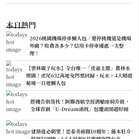
本日熱門
2026桃園機場停車懶人包／要停桃機還是機場
外圍？收費各多少？信用卡停車優惠一次整
理！
【雲林親子玩水】全台唯一「虎爺主題」叢林水
樂園！虎尾632高地免門票回歸，玩水＋4大順遊
秘境一日遊懶人包
搭機告別落枕！阿聯酋航空經濟艙座椅升級，
全球首創「U-Dream頭枕」包覆頭頸超好睡
建築迷必朝聖！忠泰美術館10週年：藤本壯介
特展打頭陣，1:5大屋根8月震撼空降台北