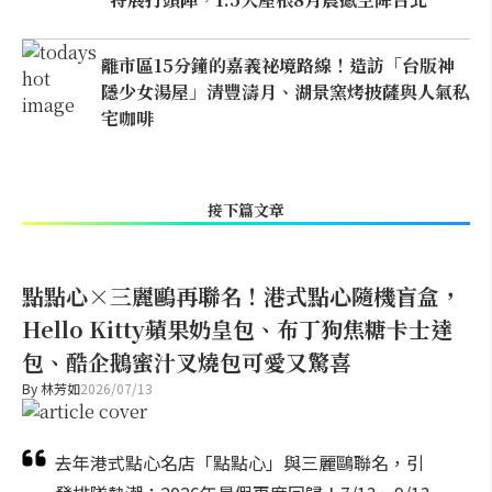
離市區15分鐘的嘉義祕境路線！造訪「台版神
隱少女湯屋」清豐濤月、湖景窯烤披薩與人氣私
宅咖啡
接下篇文章
點點心×三麗鷗再聯名！港式點心隨機盲盒，
Hello Kitty蘋果奶皇包、布丁狗焦糖卡士達
包、酷企鵝蜜汁叉燒包可愛又驚喜
By
林芳如
2026/07/13
去年港式點心名店「點點心」與三麗鷗聯名，引