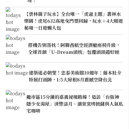
理！
【雲林親子玩水】全台唯一「虎爺主題」叢林水
樂園！虎尾632高地免門票回歸，玩水＋4大順遊
秘境一日遊懶人包
搭機告別落枕！阿聯酋航空經濟艙座椅升級，
全球首創「U-Dream頭枕」包覆頭頸超好睡
建築迷必朝聖！忠泰美術館10週年：藤本壯介
特展打頭陣，1:5大屋根8月震撼空降台北
離市區15分鐘的嘉義祕境路線！造訪「台版神
隱少女湯屋」清豐濤月、湖景窯烤披薩與人氣私
宅咖啡