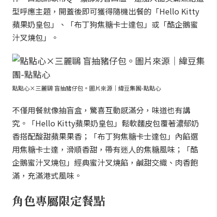
型呼應主題，開蓋後即可獲得隨機出餐的「Hello Kitty
蘋果奶皇包」、「布丁狗焦糖卡士達包」或「酷企鵝蜜
汁叉燒包」。
點點心×三麗鷗 盲抽豬仔包。圖片來源｜緯豆集團-點點心
不僅用餐就像抽盲盒，驚喜互動感滿分，味道也有講
究。「Hello Kitty蘋果奶皇包」鬆軟麵皮包覆著濃郁奶
香搭配酸甜蘋果果香；「布丁狗焦糖卡士達包」內餡選
用焦糖卡士達，滑順香甜，帶有迷人的焦糖風味；「酷
企鵝蜜汁叉燒包」經典蜜汁叉燒餡，鹹甜交織、肉香飽
滿，充滿港式風味。
角色專屬限定餐點