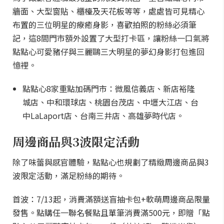
牆面、大型窗貼、櫃檯及天花板等等，處處皆可見精心
布置的三位明星的療癒身影，喜歡拍照的粉絲必須筆
記，這8間門市額外設置了大型打卡區，讓粉絲一口氣將
點點心可愛豬仔與三麗鷗三大明星的夢幻身影打包進回
憶裡。
點點心8家重點加碼門市：微風信義店、新店裕隆
城店、中和環球店、桃園台茂店、中壢大江店、台
中LaLaport店、台南三井店、高雄夢時代店。
周邊商品與3波限定活動
除了味蕾與感官體驗，點點心也規劃了精緻周邊商品與3
波限定活動，滿足粉絲的期待。
首波：7/13起，消費滿額送盲抽卡包+軟萌周邊商品限量
發售。點購任一聯名餐點且單筆消費滿500元，即贈「點