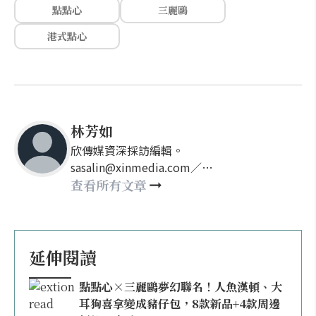
點點心
三麗鷗
港式點心
林芳如
欣傳媒資深採訪編輯。
sasalin@xinmedia.com／
happy21917@gmail.com
查看所有文章
延伸閱讀
點點心×三麗鷗夢幻聯名！人魚漢頓、大
耳狗喜拿變成豬仔包，8款新品+4款周邊