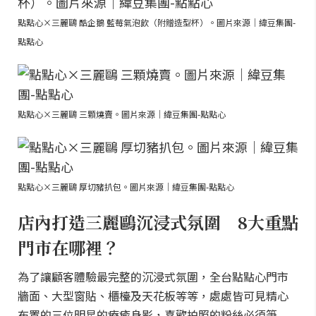
點點心×三麗鷗 酷企鵝 藍莓氣泡飲（附贈造型杯）。圖片來源｜緯豆集團-
點點心
點點心×三麗鷗 三顆燒賣。圖片來源｜緯豆集團-點點心
點點心×三麗鷗 厚切豬扒包。圖片來源｜緯豆集團-點點心
店內打造三麗鷗沉浸式氛圍 8大重點
門市在哪裡？
為了讓顧客體驗最完整的沉浸式氛圍，全台點點心門市
牆面、大型窗貼、櫃檯及天花板等等，處處皆可見精心
布置的三位明星的療癒身影，喜歡拍照的粉絲必須筆