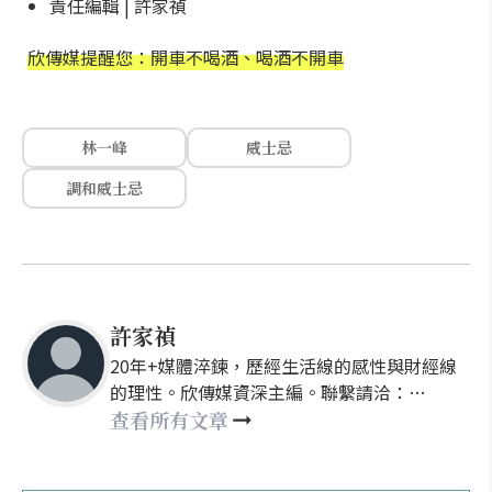
責任編輯 | 許家禎
欣傳媒提醒您：開車不喝酒、喝酒不開車
林一峰
威士忌
調和威士忌
許家禎
20年+媒體淬鍊，歷經生活線的感性與財經線
的理性。欣傳媒資深主編。聯繫請洽：
nellyhsu@xinmedia.com
查看所有文章