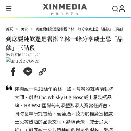
搜尋
首頁
>
美食
>
到底要純飲還是餐搭？林一峰分享威士忌「品飲」三階段
到底要純飲還是餐搭？林一峰分享威士忌「品
飲」三階段
By
許家禎
2024/11/28
迷戀威士忌30餘年的林一峰，曾獲頒蘇格蘭執杯
大師、創辦The Whisky Big Nose威士忌裝瓶品
牌、HKIWSC國際葡萄酒暨烈酒大賽常任評審，
同時長年研究雪茄、葡萄酒，致力於推廣宣揚威
士忌等烈酒的品飲文化，勘稱台灣「威士忌大
師」。到底威士忌要單純純飲還是要跟餐一起搭