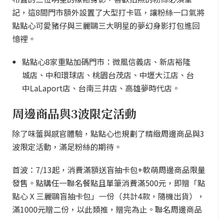
記，這8間門市額外設置了大型打卡區，讓粉絲一口氣將
點點心可愛豬仔與三麗鷗三大明星的夢幻身影打包進回
憶裡。
點點心8家重點加碼門市：微風信義店、新店裕隆
城店、中和環球店、桃園台茂店、中壢大江店、台
中LaLaport店、台南三井店、高雄夢時代店。
周邊商品與3波限定活動
除了味蕾與感官體驗，點點心也規劃了精緻周邊商品與3
波限定活動，滿足粉絲的期待。
首波：7/13起，消費滿額送盲抽卡包+軟萌周邊商品限量
發售。點購任一聯名餐點且單筆消費滿500元，即贈「點
點心 X 三麗鷗盲抽卡包」一份（共計4款，隨機出貨），
滿1000元贈二份，以此類推，贈完為止。聯名周邊商品