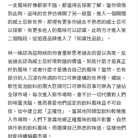
一支風味好像都很不錯，都值得去探索了解，當你領悟
到此時，品味的世界彷彿開了另一扇窗，進入一個開闊
的威士忌新世界，那裡有更多你過去不熟悉的威士忌可
以探索，有更多迷人的風味可以認識，此時方才進入第
二個階段，從追逐品牌進入了「知識性品飲」。
林一峰認為這時候的你會重新思考過去的習以為常，反
省過去認為威士忌好壞對錯的價值，到底什麼才是真正
好的風味？或者什麼才是適合自己的風味？當然，也有
部分的人沉浸在所謂的可口可樂建構的世界裡。據說，
軟性氣泡飲料的兩大巨頭可口可樂和百事可樂為了搶佔
全球市場，每次進入新市場時，會不計一切代價對人們
的味蕾洗腦，進而喜愛他們設定的飲料風味且不可自
拔，從中建立起「正確性」，當其他同類型飲料較晚進
入市場時，人們下意識地被正確風味的暗示影響，自然
排斥新的飲料風味，而選擇自己熟悉的味道，這樣他們
就能持續稱霸市場。