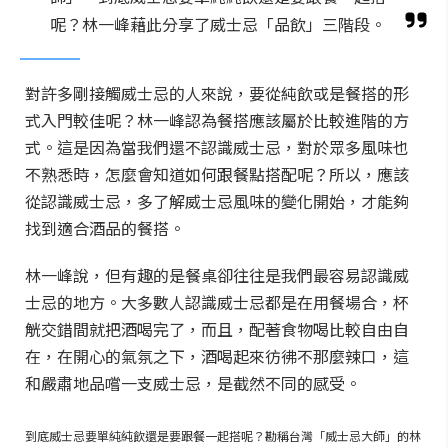
呢？林一峰藉此分享了威士忌「品飲」三階段。
對許多剛接觸威士忌的人來說，要從純飲或是餐搭的形
式入門較佳呢？林一峰認為餐搭應該屬於比較進階的方
式。這是因為當我們還不認識威士忌，對於眾多風味也
不熟悉時，怎麼會知道如何跟餐點搭配呢？所以，應該
從認識威士忌，多了解威士忌風味的變化開始，才能夠
找到適合酒品的餐搭。
林一峰說，但有趣的是餐桌卻往往是我們最容易認識威
士忌的地方。大多數人認識威士忌都是在用餐場合，杯
觥交錯間就把酒喝完了，而且，配著食物喝比較自由自
在，在開心的氣氛之下，酒喝起來彷彿不那麼辣口，這
和嚴肅地品嚐一支威士忌，是截然不同的感受。
到底威士忌要單純純飲還是要跟餐一起搭呢？勘稱台灣「威士忌大師」的林