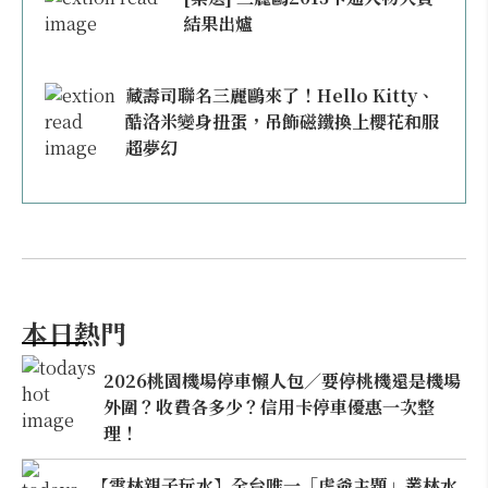
結果出爐
藏壽司聯名三麗鷗來了！Hello Kitty、
酷洛米變身扭蛋，吊飾磁鐵換上櫻花和服
超夢幻
本日熱門
2026桃園機場停車懶人包／要停桃機還是機場
外圍？收費各多少？信用卡停車優惠一次整
理！
【雲林親子玩水】全台唯一「虎爺主題」叢林水