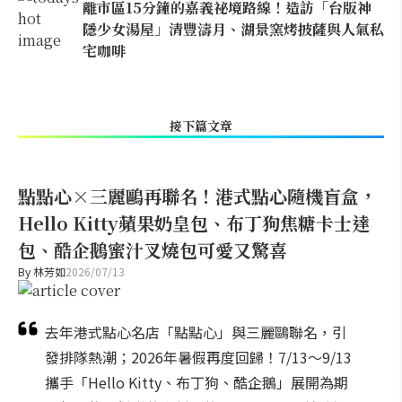
離市區15分鐘的嘉義祕境路線！造訪「台版神
隱少女湯屋」清豐濤月、湖景窯烤披薩與人氣私
宅咖啡
接下篇文章
點點心×三麗鷗再聯名！港式點心隨機盲盒，
Hello Kitty蘋果奶皇包、布丁狗焦糖卡士達
包、酷企鵝蜜汁叉燒包可愛又驚喜
By
林芳如
2026/07/13
去年港式點心名店「點點心」與三麗鷗聯名，引
發排隊熱潮；2026年暑假再度回歸！7/13～9/13
攜手「Hello Kitty、布丁狗、酷企鵝」展開為期