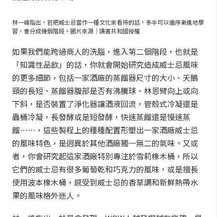
林一峰指出，若把威士忌當作一種文化來看待的話，多半可以循序漸進地學
習，會分成幾個階段。圖片來源｜讀書共和國授權
如果我們能跨過商人的洗腦，進入第二個階段，也就是
「知識性品飲」的話，你就會開始研究造成威士忌風味
的更多細節，包括一家酒廠的蒸餾器尺寸的大小、天鵝
頸的長短、蒸餾器腹部是否有沸騰球、林恩臂向上或向
下斜，是否裝置了淨化器讓酒液回流，管殼式冷凝還是
蟲桶冷凝，長發酵或是短發酵，快速蒸餾還是慢速蒸
餾⋯⋯，這些製程上的種種配置形塑出一家酒廠威士忌
的風味特色，是迥異於其他酒廠獨一無二的氣味。又或
者，你會研究起這家酒廠特別專注於雪莉橡木桶，所以
它們的威士忌有很多葡萄乾和巧克力的風味，或是擅長
使用波本橡木桶，感受到威士忌的香草調和新鮮熱帶水
果的風味格外迷人。