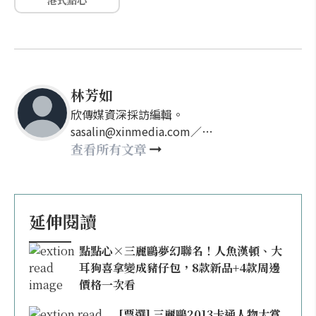
港式點心
林芳如
欣傳媒資深採訪編輯。
sasalin@xinmedia.com／
happy21917@gmail.com
查看所有文章
延伸閱讀
點點心×三麗鷗夢幻聯名！人魚漢頓、大
耳狗喜拿變成豬仔包，8款新品+4款周邊
價格一次看
[票選] 三麗鷗2013卡通人物大賞