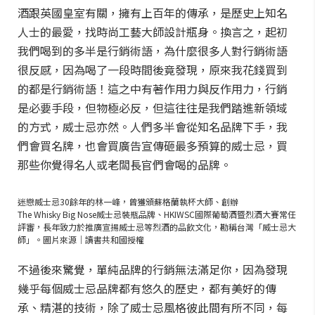
酒跟英國皇室有關，擁有上百年的傳承，是歷史上知名
人士的最愛，找時尚工藝大師設計瓶身。換言之，起初
我們喝到的多半是行銷術語，為什麼很多人對行銷術語
很反感，因為喝了一段時間後竟發現，原來我花錢買到
的都是行銷術語！這之中有著作用力與反作用力，行銷
是必要手段，但物極必反，但這往往是我們踏進新領域
的方式，威士忌亦然。人們多半會從知名品牌下手，我
們會買名牌，也會買廣告宣傳砸最多預算的威士忌，買
那些你覺得名人或老闆長官們會喝的品牌。
迷戀威士忌30餘年的林一峰，曾獲頒蘇格蘭執杯大師、創辦
The Whisky Big Nose威士忌裝瓶品牌、HKIWSC國際葡萄酒暨烈酒大賽常任
評審，長年致力於推廣宣揚威士忌等烈酒的品飲文化，勘稱台灣「威士忌大
師」。圖片來源｜讀書共和國授權
不過後來驚覺，單純品牌的行銷無法滿足你，因為發現
幾乎每個威士忌品牌都有悠久的歷史，都有美好的傳
承、精湛的技術，除了威士忌風格彼此間有所不同，每