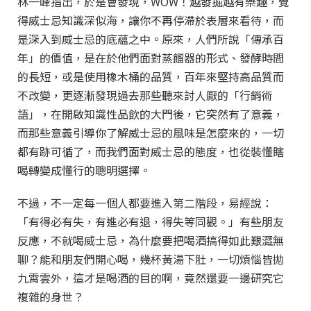
林一峰指出，於是會發現，WOW！越發掘越有樂趣，覺
得威士忌知識深似海，讓你不再停滯於表層來看待，而
是深入到威士忌的底蘊之中。原來，人們所說「傳承百
年」的價值，是在於他們面對蒸餾器的形式、發酵時間
的長短，或是使用橡木桶的品質，百年來堅持高品質而
不改變，更逐漸發現過去那些聽來討人厭的「行銷術
語」，在開啟知識性品飲的大門後，它突然有了意義，
而那些意義引導你了解威士忌的風味是怎麼來的，一切
都有跡可循了，而我們面對威士忌的態度，也從裝懂瞎
喝轉變成懂行的聰明選擇。
不過，不一定每一個人都要進入第二階段，易經說：
「有得必有失，有進必有退，得失等同觀。」有些朋友
反應，不就喝威士忌，為什麼要把喝酒搞得如此艱澀無
聊？能和朋友們開心喝，幾杯黃湯下肚，一切煩惱皆拋
九霄雲外，這才是喝酒的目的啊，竟然還要一邊研究它
複雜的身世？