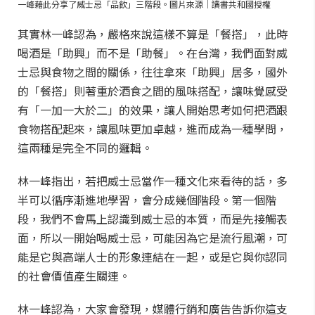
一峰藉此分享了威士忌「品飲」三階段。圖片來源｜讀書共和國授權
其實林一峰認為，嚴格來說這樣不算是「餐搭」，此時
喝酒是「助興」而不是「助餐」。在台灣，我們面對威
士忌與食物之間的關係，往往拿來「助興」居多，國外
的「餐搭」則著重於酒食之間的風味搭配，讓味覺感受
有「一加一大於二」的效果，讓人開始思考如何把酒跟
食物搭配起來，讓風味更加卓越，進而成為一種學問，
這兩種是完全不同的邏輯。
林一峰指出，若把威士忌當作一種文化來看待的話，多
半可以循序漸進地學習，會分成幾個階段。第一個階
段，我們不會馬上認識到威士忌的本質，而是先接觸表
面，所以一開始喝威士忌，可能因為它是流行風潮，可
能是它與高端人士的形象連結在一起，或是它與你認同
的社會價值產生關連。
林一峰認為，大家會發現，媒體行銷和廣告告訴你這支