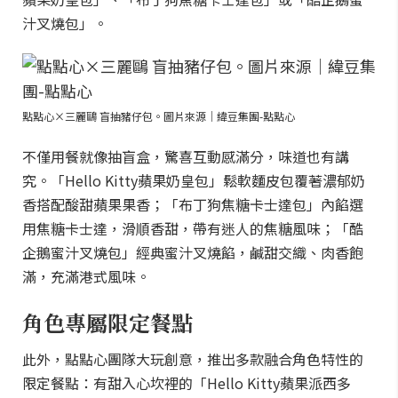
汁叉燒包」。
點點心×三麗鷗 盲抽豬仔包。圖片來源｜緯豆集團-點點心
不僅用餐就像抽盲盒，驚喜互動感滿分，味道也有講
究。「Hello Kitty蘋果奶皇包」鬆軟麵皮包覆著濃郁奶
香搭配酸甜蘋果果香；「布丁狗焦糖卡士達包」內餡選
用焦糖卡士達，滑順香甜，帶有迷人的焦糖風味；「酷
企鵝蜜汁叉燒包」經典蜜汁叉燒餡，鹹甜交織、肉香飽
滿，充滿港式風味。
角色專屬限定餐點
此外，點點心團隊大玩創意，推出多款融合角色特性的
限定餐點：有甜入心坎裡的「Hello Kitty蘋果派西多