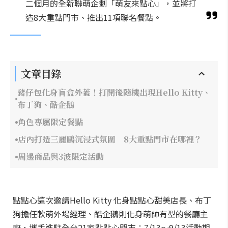
二個月的全新聯萌企劃「萌友來點心」，並將打
造8大重點門市、推出11項聯名餐點。
文章目錄
豬仔包化身盲盒外蓋！打開後隨機出現Hello Kitty、
布丁狗、酷企鵝
角色專屬限定餐點
店內打造三麗鷗沉浸式氛圍 8大重點門市在哪裡？
周邊商品與3波限定活動
點點心這次邀請Hello Kitty 化身點點心甜美店長、布丁
狗擔任軟萌外場經理、酷企鵝則化身萌帥有型的餐廳主
廚，攜手進駐全台21家點點心門市；7/13～9/13活動期