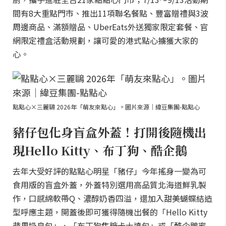
間有8大重點門市、推出11項聯名餐點、豐富贈禮與3波
周邊商品、滿額贈品、UberEats外送獨家限定套餐、官
網限定禮盒活動規劃，讓可愛的港式點心擄獲大家的
心。
點點心×三麗鷗 2026年「萌友來點心」。圖片來源｜緯豆集團-點點心
豬仔包化身盲盒外蓋！打開後隨機出
現Hello Kitty、布丁狗、酷企鵝
去年大受好評的點點心明星「豬仔」今年搖身一變為可
食用版的盲盒外蓋，外蓋特別選用高品質北海道鮮乳製
作，口感綿軟帶Q、濃醇奶香四溢，還加入甜美蝴蝶結造
型呼應主題，開蓋後即可獲得隨機出餐的「Hello Kitty
蘋果奶皇包」、「布丁狗焦糖卡士達包」或「酷企鵝蜜