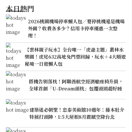
本日熱門
2026桃園機場停車懶人包／要停桃機還是機場
外圍？收費各多少？信用卡停車優惠一次整
理！
【雲林親子玩水】全台唯一「虎爺主題」叢林水
樂園！虎尾632高地免門票回歸，玩水＋4大順遊
秘境一日遊懶人包
搭機告別落枕！阿聯酋航空經濟艙座椅升級，
全球首創「U-Dream頭枕」包覆頭頸超好睡
建築迷必朝聖！忠泰美術館10週年：藤本壯介
特展打頭陣，1:5大屋根8月震撼空降台北