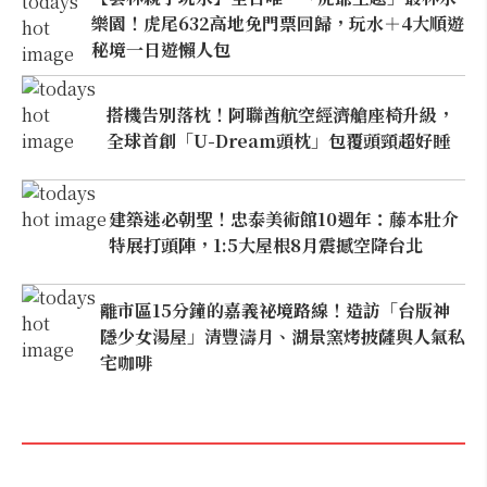
樂園！虎尾632高地免門票回歸，玩水＋4大順遊
秘境一日遊懶人包
搭機告別落枕！阿聯酋航空經濟艙座椅升級，
全球首創「U-Dream頭枕」包覆頭頸超好睡
建築迷必朝聖！忠泰美術館10週年：藤本壯介
特展打頭陣，1:5大屋根8月震撼空降台北
離市區15分鐘的嘉義祕境路線！造訪「台版神
隱少女湯屋」清豐濤月、湖景窯烤披薩與人氣私
宅咖啡