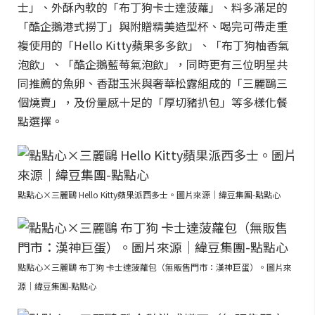
士」、外酥內軟的「布丁狗卡士達菠蘿」、料多滿足的
「酷企鵝港式撈丁」與附贈精美造型杯、喝完可帶走重
複使用的「Hello Kitty蘋果多多飲」、「布丁狗柚香氣
泡飲」、「酷企鵝藍莓氣泡飲」，同時更有三位明星共
同推薦的魚卵、香甜玉米與奢華松露組成的「三麗鷗三
個燒賣」，及份量感十足的「厚切豬扒包」等多樣化餐
點選擇。
點點心×三麗鷗 Hello Kitty蘋果派西多士。圖片來源｜緯豆集團-點點心
點點心×三麗鷗 布丁狗 卡士達菠蘿包（無販售門市：漢神巨蛋）。圖片來
源｜緯豆集團-點點心