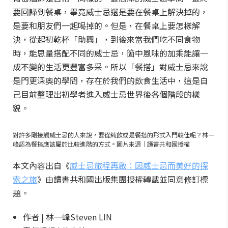
要回歸到餐桌，畢竟威士忌還是要在餐桌上解決掉的，
是要和朋友們一起喝掉的。但是，在餐桌上要怎樣解
決，從起初乾杯「助興」，到後來當我們吃不同食物
時，能思量搭配不同的威士忌，箇中風味的加乘能讓一
成不變的生活更豐富多采。所以「餐搭」對威士忌來說
是門更深奧的學問，存在於我們的飲食生活中，這是自
己目前整理出初學者進入威士忌世界後各個階段的樣
貌。
對許多剛接觸威士忌的人來說，要從純飲或是餐搭的形式入門較佳呢？林一
峰認為餐搭應該屬於比較進階的方式。圖片來源｜讀書共和國授權
本文內容出自《
威士忌旅程再啟：因威士忌而美好的探
索之旅
》由讀書共和國出版集團授權轉載並同意修訂標
題。
作者 | 林一峰Steven LIN