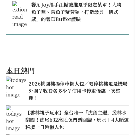
饗A Joy攜手江振誠推夏季限定菜單！大啖
魚子醬、烏魚子蟹黃麵，打造最具「儀式
感」的奢華Buffet體驗
本日熱門
2026桃園機場停車懶人包／要停桃機還是機場
外圍？收費各多少？信用卡停車優惠一次整
理！
【雲林親子玩水】全台唯一「虎爺主題」叢林水
樂園！虎尾632高地免門票回歸，玩水＋4大順遊
秘境一日遊懶人包