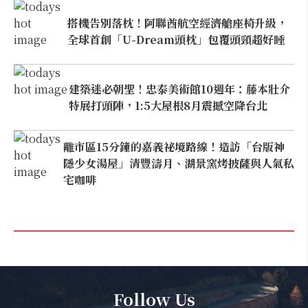
搭機告別落枕！阿聯酋航空經濟艙座椅升級，
全球首創「U-Dream頭枕」包覆頭頸超好睡
建築迷必朝聖！忠泰美術館10週年：藤本壯介
特展打頭陣，1:5大屋根8月震撼空降台北
離市區15分鐘的嘉義祕境路線！造訪「台版神
隱少女湯屋」清豐濤月、湖景窯烤披薩與人氣私
宅咖啡
Follow Us