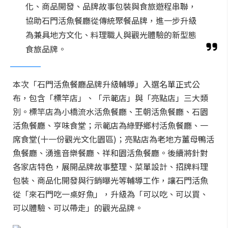
化、商品開發、品牌故事包裝與食旅遊程串聯，
協助石門活魚餐廳從傳統聚餐品牌，進一步升級
為兼具地方文化、料理職人與觀光體驗的新型態
食旅品牌。
本次「石門活魚餐廳品牌升級輔導」入選名單正式公
布，包含「標竿店」、「示範店」與「亮點店」三大類
別。標竿店為小橋流水活魚餐廳、王朝活魚餐廳、石園
活魚餐廳、亨味食堂；示範店為綠野鄉村活魚餐廳、一
席食堂(十一份觀光文化園區)；亮點店為老地方薑母鴨活
魚餐廳、湧進音樂餐廳、祥和園活魚餐廳。後續將針對
各家店特色，展開品牌故事整理、菜單設計、招牌料理
包裝、商品化開發與行銷曝光等輔導工作，讓石門活魚
從「來石門吃一桌好魚」，升級為「可以吃、可以買、
可以體驗、可以帶走」的觀光品牌。