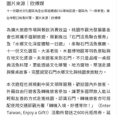
十一份觀光文化園區為全台首座通過ESG場域認證。園區內「一席食堂」推
出年輕口味魚料理。 圖片來源｜欣傅媒
為擴大旅遊市場與餐飲消費效益，桃園市觀光發展基金
會也將攜手雄獅旅遊，規劃推出「石門活魚聯合餐券」
及「水鄉文化深度體驗一日遊」，串聯石門活魚餐廳、
十一份文化園區、大溪老街、木藝博物館等特色景點與
在地文化資源。未來遊客來到石門，不只是品嚐一桌經
典活魚料理，更能透過文化導覽、地方選物、聚落走讀
與餐桌故事，完整感受石門水鄉文化與桃園食旅魅力。
本次遊程也將規劃中英文領隊服務，歡迎國內外旅客、
外籍自由行遊客及轉機旅客參加，讓更多國際旅人能以
輕鬆友善的方式走進桃園、認識石門。轉機旅客亦可搭
配使用交通部觀光署「轉機入境・好禮等你！」（Enter
Taiwan, Enjoy a Gift!）活動所發送之600元抵用券，延