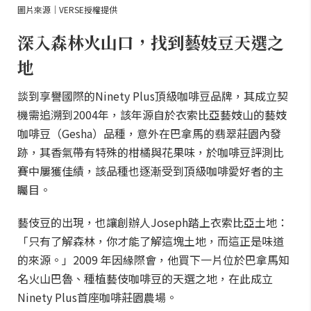
圖片來源｜VERSE授權提供
深入森林火山口，找到藝妓豆天選之
地
談到享譽國際的Ninety Plus頂級咖啡豆品牌，其成立契
機需追溯到2004年，該年源自於衣索比亞藝妓山的藝妓
咖啡豆（Gesha）品種，意外在巴拿馬的翡翠莊園內發
跡，其香氣帶有特殊的柑橘與花果味，於咖啡豆評測比
賽中屢獲佳績，該品種也逐漸受到頂級咖啡愛好者的主
矚目。
藝伎豆的出現，也讓創辦人Joseph踏上衣索比亞土地：
「只有了解森林，你才能了解這塊土地，而這正是味道
的來源。」2009 年因緣際會，他買下一片位於巴拿馬知
名火山巴魯、種植藝伎咖啡豆的天選之地，在此成立
Ninety Plus首座咖啡莊園農場。