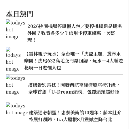
本日熱門
2026桃園機場停車懶人包／要停桃機還是機場
外圍？收費各多少？信用卡停車優惠一次整
理！
【雲林親子玩水】全台唯一「虎爺主題」叢林水
樂園！虎尾632高地免門票回歸，玩水＋4大順遊
秘境一日遊懶人包
搭機告別落枕！阿聯酋航空經濟艙座椅升級，
全球首創「U-Dream頭枕」包覆頭頸超好睡
建築迷必朝聖！忠泰美術館10週年：藤本壯介
特展打頭陣，1:5大屋根8月震撼空降台北