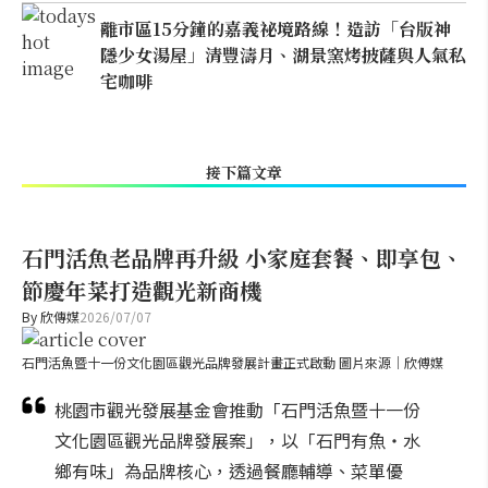
離市區15分鐘的嘉義祕境路線！造訪「台版神
隱少女湯屋」清豐濤月、湖景窯烤披薩與人氣私
宅咖啡
接下篇文章
石門活魚老品牌再升級 小家庭套餐、即享包、
節慶年菜打造觀光新商機
By
欣傳媒
2026/07/07
石門活魚暨十一份文化園區觀光品牌發展計畫正式啟動 圖片來源｜欣傅媒
桃園市觀光發展基金會推動「石門活魚暨十一份
文化園區觀光品牌發展案」，以「石門有魚・水
鄉有味」為品牌核心，透過餐廳輔導、菜單優