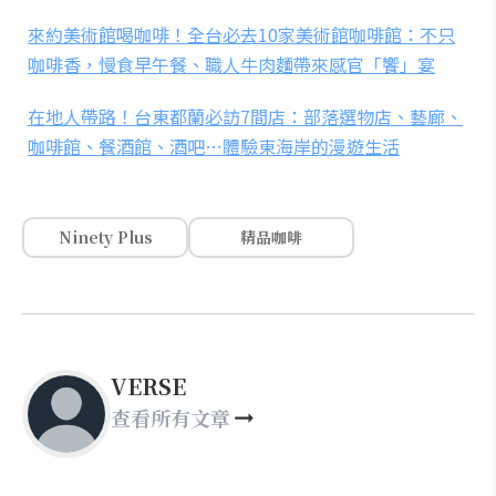
來約美術館喝咖啡！全台必去10家美術館咖啡館：不只
咖啡香，慢食早午餐、職人牛肉麵帶來感官「饗」宴
在地人帶路！台東都蘭必訪7間店：部落選物店、藝廊、
咖啡館、餐酒館、酒吧⋯體驗東海岸的漫遊生活
Ninety Plus
精品咖啡
VERSE
查看所有文章