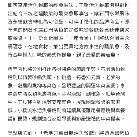
即可享用活魚餐廳的經典滋味；王朝活魚餐廳則規劃推
出結合三坑老壇酸菜的酸菜魚即享包，讓石門水鄉風味
及永續飲食轉化為可宅配、可伴手禮化的品牌商品，即
享包的開發也讓石門活魚的好滋味從餐廳餐桌延伸到家
庭餐桌。十一份文化園區「一席食堂」則將結合園區永
續理念、在地食材，推出更具地方故事性的酸菜魚，及
符合年輕人口味的泰式檸檬魚、親子最愛的蕃茄魚。
標竿店也將分別推出各具特色的節慶年菜。石園活魚餐
廳則以特製砂鍋魚頭、佛跳牆、筍香扣元寶、老爹的
魚、避風陶魚柳等菜色，呈現豐盛的開運年菜套餐；亨
味食堂將以鮑魚壽喜燒、蒜泥龍蝦、剁椒魚、紅燒台灣
牛、干貝芽白雞湯等宴席菜色，展現團聚餐桌的澎湃
感；小橋流水活魚餐廳則將延續其優雅用餐環境與套餐
設計優勢，規劃適合家庭聚餐與節慶送禮的年菜提案。
亮點店方面，「老地方薑母鴨活魚餐廳」將透過鹽烤魚