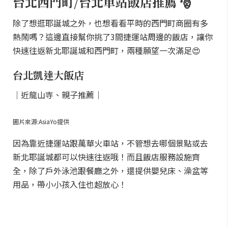
台北西門町/台北車站飯店推薦 🎅
除了想逛耶誕城之外，也想看看平時的西門町商圈有多
熱鬧嗎？這邊直接幫你挑了3間捷運站周邊的飯店，讓你
快速往返新北耶誕城和西門町，兩種願望一次滿足😍
台北凱達大飯店
｜近龍山寺、親子推薦｜
圖片來源:AsiaYo提供
因為靠近捷運站跟萬華火車站，不管想去哪個景點或去
新北耶誕城都可以快速往返哦！而且飯店服務設施齊
全，除了戶外泳池跟餐廳之外，還提供嬰兒床、澡盆等
用品，帶小小孩入住也超放心！