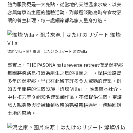
館內服務更是一大亮點，從當地的天然溫泉水療、以美
容與健康為主題的體驗活動，到嚴選淡路島時令食材烹
調的養生料理，每一處細節都為旅人量身打造。
燦燦 Villa。圖片來源｜はたけのリゾート 燦燦Villa
事實上，THE PASONA natureverse retreat僅是保聖那
集團將淡路島打造為創生之島的拼圖之一。深耕淡路島
多年的保聖那，早已在此留下許多令人驚艷的建築，例
如去年開幕的住宿設施「燦燦 Villa」，匯集藤本壯介、
中村拓志等 9 組知名建築師作品，不僅提供住宿，更讓
旅人親身參與從播種到收穫的完整農耕過程，體驗回歸
土地的感動。