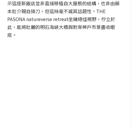
示這座新飯店並非直接移植自大屋根的結構，也非由藤
本壯介親自操刀，但這絲毫不減其話題性。THE
PASONA natureverse retreat坐擁絕佳視野，佇立於
此，能將壯麗的明石海峽大橋與對岸神戶市景盡收眼
底。