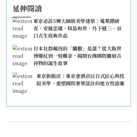
延伸閱讀
東京必訪5棟大師級美學建築：蒐集隈研
吾、安藤忠雄、妹島和世、丹下健三、谷
口吉生經典作品
日本社群瘋找的「蘭獸」是誰？從大阪世
博爆紅到一娃難求，揭開台灣國際蘭展吉
祥物的誕生故事
東京新飯店｜東京壹酒店以日式匠心與侘
寂美學，重塑國際奢華設計的地方性語彙