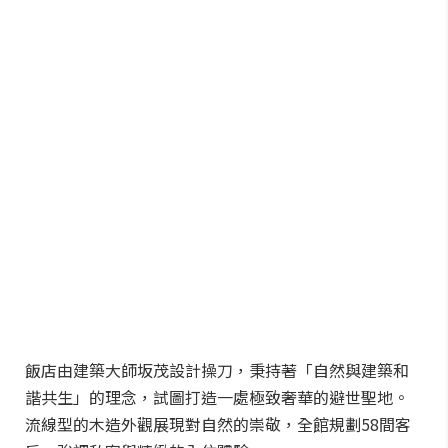
飯店由建築大師坂茂設計操刀，秉持著「自然與建築和
諧共生」的理念，試圖打造一處極致奢華的避世聖地。
流線型的木造外觀展現對自然的崇敬，全館規劃58間客