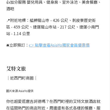
👍加分服務 嬰兒用具、健身房、室外泳池、美食餐廳、
酒吧
📍附近地標：艋舺龍山寺 - 426 公尺、剝皮寮歷史街
區 - 459 公尺、捷運龍山寺站 - 217 公尺、捷運小南門
站 - 1.14 公里
🛎️立即預訂：
👉 點擊查看AsiaYo獨家會員優惠價
艾特文旅
｜近西門町商圈｜
圖片來源:AsiaYo提供
你也超愛逛唐吉訶德嗎？在西門町裡的艾特文旅酒店就
在這間熱門的商店附近，周邊還有各式各樣的餐廳、服