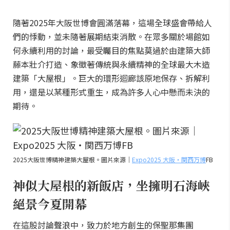
隨著2025年大阪世博會圓滿落幕，這場全球盛會帶給人
們的悸動，並未隨著展期結束消散。在眾多關於場館如
何永續利用的討論，最受矚目的焦點莫過於由建築大師
藤本壯介打造、象徵著傳統與永續精神的全球最大木造
建築「大屋根」。巨大的環形迴廊該原地保存、拆解利
用，還是以某種形式重生，成為許多人心中懸而未決的
期待。
2025大阪世博精神建築大屋根。圖片來源｜
Expo2025 大阪・関西万博
FB
神似大屋根的新飯店，坐擁明石海峽
絕景今夏開幕
在這股討論聲浪中，致力於地方創生的保聖那集團