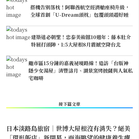
搭機告別落枕！阿聯酋航空經濟艙座椅升級，
全球首創「U-Dream頭枕」包覆頭頸超好睡
建築迷必朝聖！忠泰美術館10週年：藤本壯介
特展打頭陣，1:5大屋根8月震撼空降台北
離市區15分鐘的嘉義祕境路線！造訪「台版神
隱少女湯屋」清豐濤月、湖景窯烤披薩與人氣私
宅咖啡
接下篇文章
日本淡路島旅宿｜世博大屋根沒有消失？絕美
「環形飯店」新開幕，面海眺望的健康養生療