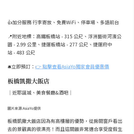
👍加分服務 行李寄放、免費WiFi、停車場、多語前台
📍附近地標：高鐵板橋站 - 315 公尺、浮洲藝術河濱公
園 - 2.99 公里、捷運板橋站 - 277 公尺、捷運府中
站 - 483 公尺
🛎️立即預訂：
👉 點擊查看AsiaYo獨家會員優惠價
板橋凱撒大飯店
｜近耶誕城、美食餐廳&酒吧｜
圖片來源:AsiaYo提供
板橋凱撒大飯店因為有高樓層的優勢，從房間窗戶看出
去的景觀真的很漂亮！而且這間飯非常適合享受度假生