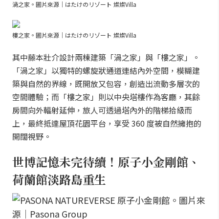
渦之家。圖片來源｜はたけのリゾート 燦燦Villa
樓之家。圖片來源｜はたけのリゾート 燦燦Villa
其中藤本壯介設計兩棟建築「渦之家」與「樓之家」。
「渦之家」以獨特的螺旋狀通道連結內外空間，模糊建
築與自然的界線，既開放又包容，創造出流動多層次的
空間體驗；而「樓之家」則以中央塔樓作為客廳，其餘
房間向外輻射延伸，旅人可透過塔內外的階梯拾級而
上，最終抵達屋頂花園平台，享受 360 度被自然擁抱的
開闊視野。
世博記憶未完待續！原子小金剛館、
荷蘭館淡路島重生