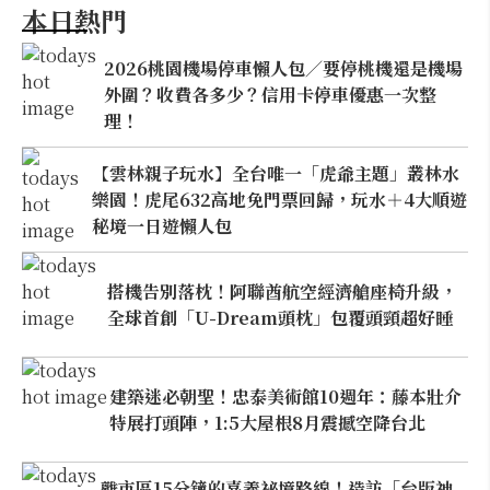
本日熱門
2026桃園機場停車懶人包／要停桃機還是機場
外圍？收費各多少？信用卡停車優惠一次整
理！
【雲林親子玩水】全台唯一「虎爺主題」叢林水
樂園！虎尾632高地免門票回歸，玩水＋4大順遊
秘境一日遊懶人包
搭機告別落枕！阿聯酋航空經濟艙座椅升級，
全球首創「U-Dream頭枕」包覆頭頸超好睡
建築迷必朝聖！忠泰美術館10週年：藤本壯介
特展打頭陣，1:5大屋根8月震撼空降台北
離市區15分鐘的嘉義祕境路線！造訪「台版神