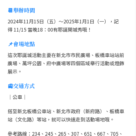
📆舉辦時間
2024年11月15日（五）～2025年1月1日（一），記
得 11/15 當晚18：00有耶誕開城秀哦！
📌會場地點
這次耶誕城活動主要在新北市市民廣場、板橋車站站前
廣場、萬坪公園、府中廣場等四個區域舉行活動或燈飾
展示。
🚉交通方式
｜公車｜
搭至新北板橋公車站、新北市政府（新府路）、板橋車
站（文化路）等站，就可以快速走到活動場地哦。
參考路線：234、245、265、307、651、667、705、