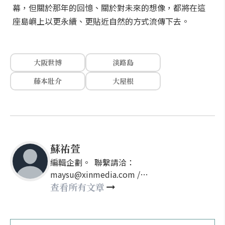
幕，但關於那年的回憶、關於對未來的想像，都將在這
座島嶼上以更永續、更貼近自然的方式流傳下去。
大阪世博
淡路島
藤本壯介
大屋根
蘇祐萱
編輯企劃。 聯繫請洽：
maysu@xinmedia.com /
may860527@gmail.com
查看所有文章